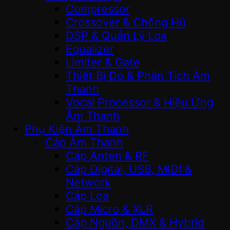
Compressor
Crossover & Chống Hú
DSP & Quản Lý Loa
Equalizer
Limiter & Gate
Thiết Bị Đo & Phân Tích Âm
Thanh
Vocal Processor & Hiệu Ứng
Âm Thanh
Phụ Kiện Âm Thanh
Cáp Âm Thanh
Cáp Anten & RF
Cáp Digital, USB, MIDI &
Network
Cáp Loa
Cáp Micro & XLR
Cáp Nguồn, DMX & Hybrid