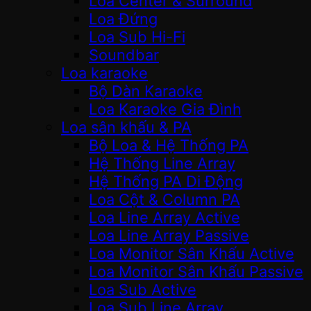
Loa Center & Surround
Loa Đứng
Loa Sub Hi-Fi
Soundbar
Loa karaoke
Bộ Dàn Karaoke
Loa Karaoke Gia Đình
Loa sân khấu & PA
Bộ Loa & Hệ Thống PA
Hệ Thống Line Array
Hệ Thống PA Di Động
Loa Cột & Column PA
Loa Line Array Active
Loa Line Array Passive
Loa Monitor Sân Khấu Active
Loa Monitor Sân Khấu Passive
Loa Sub Active
Loa Sub Line Array