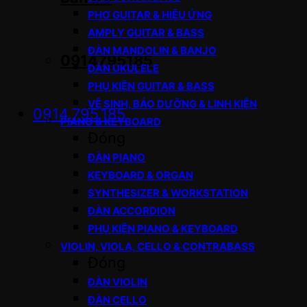
PHƠ GUITAR & HIỆU ỨNG
AMPLY GUITAR & BASS
ĐÀN MANDOLIN & BANJO
0914795185
ĐÀN UKULELE
PHỤ KIỆN GUITAR & BASS
VỆ SINH, BẢO DƯỠNG & LINH KIỆN
0914.795.185
PIANO & KEYBOARD
Đóng
ĐÀN PIANO
KEYBOARD & ORGAN
SYNTHESIZER & WORKSTATION
ĐÀN ACCORDION
PHỤ KIỆN PIANO & KEYBOARD
VIOLIN, VIOLA, CELLO & CONTRABASS
Đóng
ĐÀN VIOLIN
ĐÀN CELLO