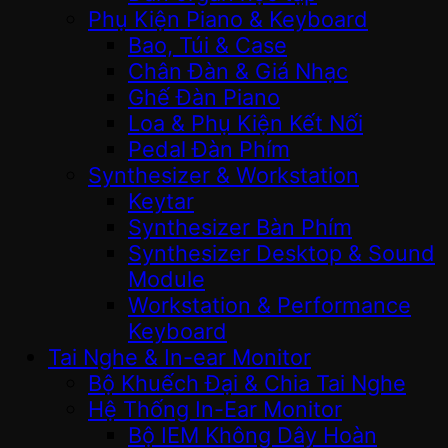
Phụ Kiện Piano & Keyboard
Bao, Túi & Case
Chân Đàn & Giá Nhạc
Ghế Đàn Piano
Loa & Phụ Kiện Kết Nối
Pedal Đàn Phím
Synthesizer & Workstation
Keytar
Synthesizer Bàn Phím
Synthesizer Desktop & Sound
Module
Workstation & Performance
Keyboard
Tai Nghe & In-ear Monitor
Bộ Khuếch Đại & Chia Tai Nghe
Hệ Thống In-Ear Monitor
Bộ IEM Không Dây Hoàn