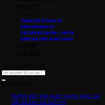
TIN TỨC
Đóng
THÔNG TIN VỀ NHẠC CỤ
ĐÁNH GIÁ NHẠC CỤ
CÁC VẤN ĐỀ THU ÂM – THIẾT BỊ
ĐÁNH GIÁ THIẾT BỊ ÂM THANH
LIÊN HỆ
TRẢ GÓP
Tìm bài viết tại đây …
Bài viết mới
Hướng dẫn bảo quản sound card cao
cấp để kéo dài tuổi thọ