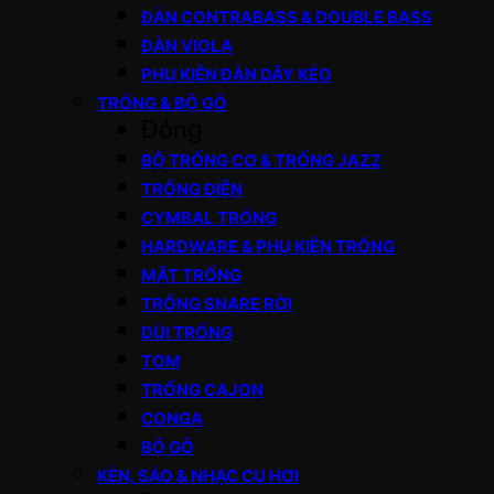
ĐÀN CONTRABASS & DOUBLE BASS
ĐÀN VIOLA
PHỤ KIỆN ĐÀN DÂY KÉO
TRỐNG & BỘ GÕ
Đóng
BỘ TRỐNG CƠ & TRỐNG JAZZ
TRỐNG ĐIỆN
CYMBAL TRỐNG
HARDWARE & PHỤ KIỆN TRỐNG
MẶT TRỐNG
TRỐNG SNARE RỜI
DÙI TRỐNG
TOM
TRỐNG CAJON
CONGA
BỘ GÕ
KÈN, SÁO & NHẠC CỤ HƠI