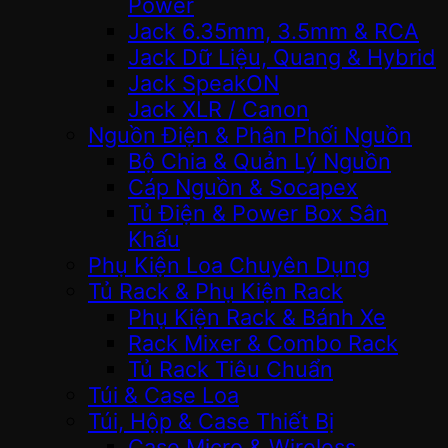
Power
Jack 6.35mm, 3.5mm & RCA
Jack Dữ Liệu, Quang & Hybrid
Jack SpeakON
Jack XLR / Canon
Nguồn Điện & Phân Phối Nguồn
Bộ Chia & Quản Lý Nguồn
Cáp Nguồn & Socapex
Tủ Điện & Power Box Sân
Khấu
Phụ Kiện Loa Chuyên Dụng
Tủ Rack & Phụ Kiện Rack
Phụ Kiện Rack & Bánh Xe
Rack Mixer & Combo Rack
Tủ Rack Tiêu Chuẩn
Túi & Case Loa
Túi, Hộp & Case Thiết Bị
Case Micro & Wireless