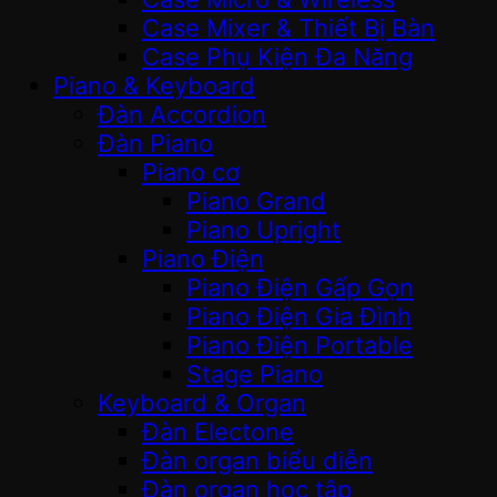
Case Mixer & Thiết Bị Bàn
Case Phụ Kiện Đa Năng
Piano & Keyboard
Đàn Accordion
Đàn Piano
Piano cơ
Piano Grand
Piano Upright
Piano Điện
Piano Điện Gấp Gọn
Piano Điện Gia Đình
Piano Điện Portable
Stage Piano
Keyboard & Organ
Đàn Electone
Đàn organ biểu diễn
Đàn organ học tập