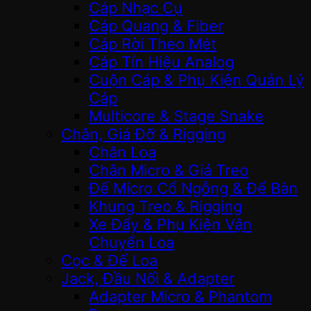
Cáp Nhạc Cụ
Cáp Quang & Fiber
Cáp Rời Theo Mét
Cáp Tín Hiệu Analog
Cuộn Cáp & Phụ Kiện Quản Lý
Cáp
Multicore & Stage Snake
Chân, Giá Đỡ & Rigging
Chân Loa
Chân Micro & Giá Treo
Đế Micro Cổ Ngỗng & Để Bàn
Khung Treo & Rigging
Xe Đẩy & Phụ Kiện Vận
Chuyển Loa
Cọc & Đế Loa
Jack, Đầu Nối & Adapter
Adapter Micro & Phantom