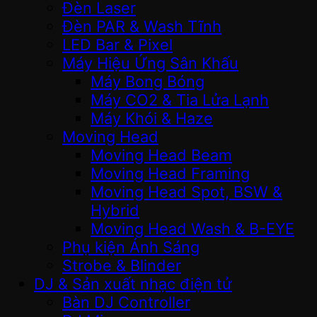
Đèn Laser
Đèn PAR & Wash Tĩnh
LED Bar & Pixel
Máy Hiệu Ứng Sân Khấu
Máy Bong Bóng
Máy CO2 & Tia Lửa Lạnh
Máy Khói & Haze
Moving Head
Moving Head Beam
Moving Head Framing
Moving Head Spot, BSW &
Hybrid
Moving Head Wash & B-EYE
Phụ kiện Ánh Sáng
Strobe & Blinder
DJ & Sản xuất nhạc điện tử
Bàn DJ Controller