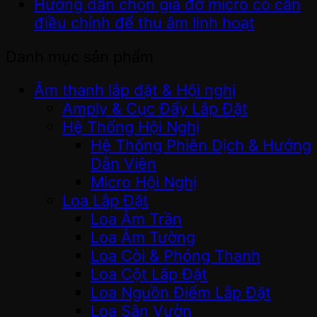
Hướng dẫn chọn giá đỡ micro có cần
điều chỉnh để thu âm linh hoạt
Danh mục sản phẩm
Âm thanh lắp đặt & Hội nghị
Amply & Cục Đẩy Lắp Đặt
Hệ Thống Hội Nghị
Hệ Thống Phiên Dịch & Hướng
Dẫn Viên
Micro Hội Nghị
Loa Lắp Đặt
Loa Âm Trần
Loa Âm Tường
Loa Còi & Phóng Thanh
Loa Cột Lắp Đặt
Loa Nguồn Điểm Lắp Đặt
Loa Sân Vườn