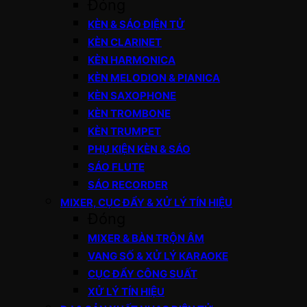
Đóng
KÈN & SÁO ĐIỆN TỬ
KÈN CLARINET
KÈN HARMONICA
KÈN MELODION & PIANICA
KÈN SAXOPHONE
KÈN TROMBONE
KÈN TRUMPET
PHỤ KIỆN KÈN & SÁO
SÁO FLUTE
SÁO RECORDER
MIXER, CỤC ĐẨY & XỬ LÝ TÍN HIỆU
Đóng
MIXER & BÀN TRỘN ÂM
VANG SỐ & XỬ LÝ KARAOKE
CỤC ĐẨY CÔNG SUẤT
XỬ LÝ TÍN HIỆU