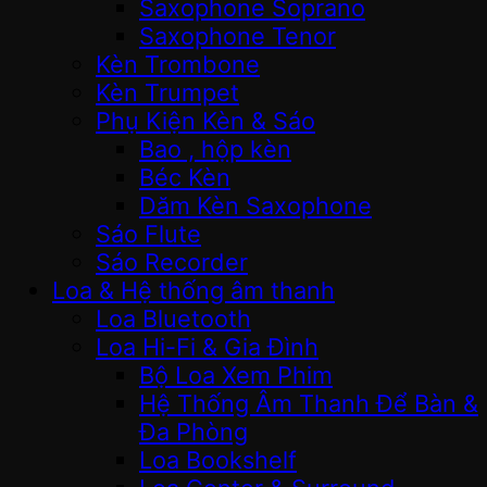
Saxophone Soprano
Saxophone Tenor
Kèn Trombone
Kèn Trumpet
Phụ Kiện Kèn & Sáo
Bao , hộp kèn
Béc Kèn
Dăm Kèn Saxophone
Sáo Flute
Sáo Recorder
Loa & Hệ thống âm thanh
Loa Bluetooth
Loa Hi-Fi & Gia Đình
Bộ Loa Xem Phim
Hệ Thống Âm Thanh Để Bàn &
Đa Phòng
Loa Bookshelf