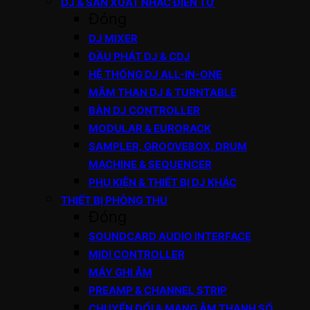
DJ & SẢN XUẤT NHẠC ĐIỆN TỬ
Đóng
DJ MIXER
ĐẦU PHÁT DJ & CDJ
HỆ THỐNG DJ ALL-IN-ONE
MÂM THAN DJ & TURNTABLE
BÀN DJ CONTROLLER
MODULAR & EURORACK
SAMPLER, GROOVEBOX, DRUM
MACHINE & SEQUENCER
PHỤ KIỆN & THIẾT BỊ DJ KHÁC
THIẾT BỊ PHÒNG THU
Đóng
SOUNDCARD AUDIO INTERFACE
MIDI CONTROLLER
MÁY GHI ÂM
PREAMP & CHANNEL STRIP
CHUYỂN ĐỔI & MẠNG ÂM THANH SỐ