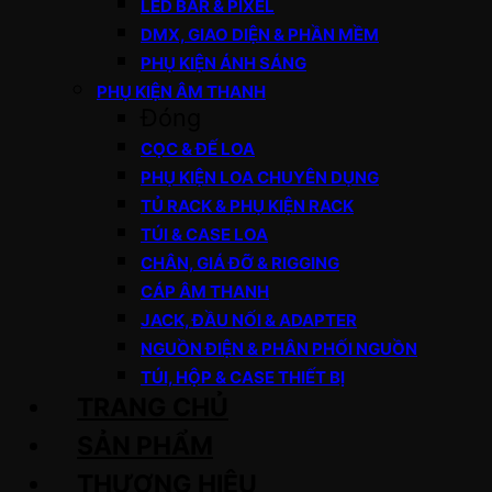
LED BAR & PIXEL
DMX, GIAO DIỆN & PHẦN MỀM
PHỤ KIỆN ÁNH SÁNG
PHỤ KIỆN ÂM THANH
Đóng
CỌC & ĐẾ LOA
PHỤ KIỆN LOA CHUYÊN DỤNG
TỦ RACK & PHỤ KIỆN RACK
TÚI & CASE LOA
CHÂN, GIÁ ĐỠ & RIGGING
CÁP ÂM THANH
JACK, ĐẦU NỐI & ADAPTER
NGUỒN ĐIỆN & PHÂN PHỐI NGUỒN
TÚI, HỘP & CASE THIẾT BỊ
TRANG CHỦ
SẢN PHẨM
THƯƠNG HIỆU