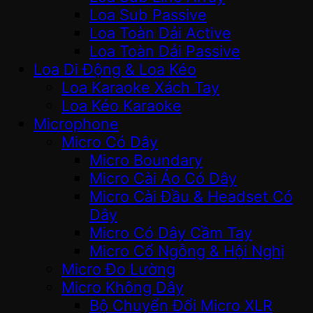
Loa Sub Passive
Loa Toàn Dải Active
Loa Toàn Dải Passive
Loa Di Động & Loa Kéo
Loa Karaoke Xách Tay
Loa Kéo Karaoke
Microphone
Micro Có Dây
Micro Boundary
Micro Cài Áo Có Dây
Micro Cài Đầu & Headset Có
Dây
Micro Có Dây Cầm Tay
Micro Cổ Ngỗng & Hội Nghị
Micro Đo Lường
Micro Không Dây
Bộ Chuyển Đổi Micro XLR