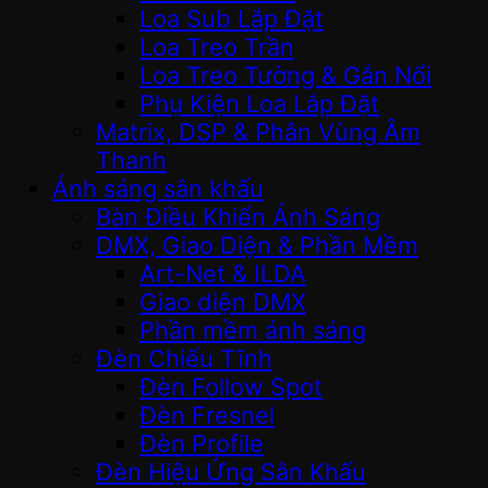
Loa Sub Lắp Đặt
Loa Treo Trần
Loa Treo Tường & Gắn Nổi
Phụ Kiện Loa Lắp Đặt
Matrix, DSP & Phân Vùng Âm
Thanh
Ánh sáng sân khấu
Bàn Điều Khiển Ánh Sáng
DMX, Giao Diện & Phần Mềm
Art-Net & ILDA
Giao diện DMX
Phần mềm ánh sáng
Đèn Chiếu Tĩnh
Đèn Follow Spot
Đèn Fresnel
Đèn Profile
Đèn Hiệu Ứng Sân Khấu