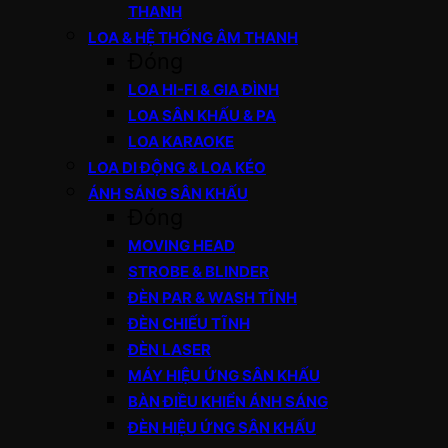
THANH
LOA & HỆ THỐNG ÂM THANH
Đóng
LOA HI-FI & GIA ĐÌNH
LOA SÂN KHẤU & PA
LOA KARAOKE
LOA DI ĐỘNG & LOA KÉO
ÁNH SÁNG SÂN KHẤU
Đóng
MOVING HEAD
STROBE & BLINDER
ĐÈN PAR & WASH TĨNH
ĐÈN CHIẾU TĨNH
ĐÈN LASER
MÁY HIỆU ỨNG SÂN KHẤU
BÀN ĐIỀU KHIỂN ÁNH SÁNG
ĐÈN HIỆU ỨNG SÂN KHẤU