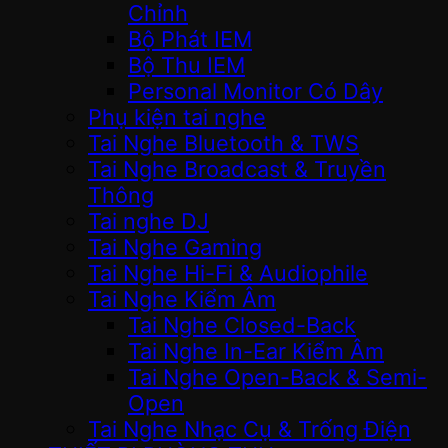
Chỉnh
Bộ Phát IEM
Bộ Thu IEM
Personal Monitor Có Dây
Phụ kiện tai nghe
Tai Nghe Bluetooth & TWS
Tai Nghe Broadcast & Truyền
Thông
Tai nghe DJ
Tai Nghe Gaming
Tai Nghe Hi-Fi & Audiophile
Tai Nghe Kiểm Âm
Tai Nghe Closed-Back
Tai Nghe In-Ear Kiểm Âm
Tai Nghe Open-Back & Semi-
Open
Tai Nghe Nhạc Cụ & Trống Điện