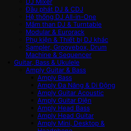
DJ Mixer
Đầu phát DJ & CDJ
Hệ thống DJ All-in-One
Mâm than DJ & Turntable
Modular & Eurorack
Phụ kiện & Thiết bị DJ khác
Sampler, Groovebox, Drum
Machine & Sequencer
Guitar, Bass & Ukulele
Amply Guitar & Bass
Amply Bass
Amply Đa Năng & Di Động
Amply Guitar Acoustic
Amply Guitar Điện
Amply Head Bass
Amply Head Guitar
Amply Mini, Desktop &
Headphone