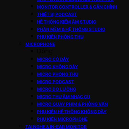
MONITOR CONTROLLER & CÂN CHỈNH
THIẾT BỊ PODCAST
HỆ THỐNG KIỂM ÂM STUDIO
PHẦN MỀM & HỆ THỐNG STUDIO
PHỤ KIỆN PHÒNG THU
MICROPHONE
Đóng
MICRO CÓ DÂY
MICRO KHÔNG DÂY
MICRO PHÒNG THU
MICRO PODCAST
MICRO ĐO LƯỜNG
MICRO THU ÂM NHẠC CỤ
MICRO QUAY PHIM & PHỎNG VẤN
PHỤ KIỆN HỆ THỐNG KHÔNG DÂY
PHỤ KIỆN MICROPHONE
TAI NGHE & IN-EAR MONITOR