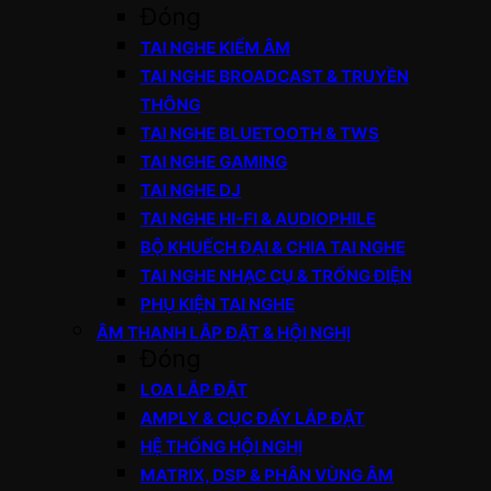
Đóng
TAI NGHE KIỂM ÂM
TAI NGHE BROADCAST & TRUYỀN
THÔNG
TAI NGHE BLUETOOTH & TWS
TAI NGHE GAMING
TAI NGHE DJ
TAI NGHE HI-FI & AUDIOPHILE
BỘ KHUẾCH ĐẠI & CHIA TAI NGHE
TAI NGHE NHẠC CỤ & TRỐNG ĐIỆN
PHỤ KIỆN TAI NGHE
ÂM THANH LẮP ĐẶT & HỘI NGHỊ
Đóng
LOA LẮP ĐẶT
AMPLY & CỤC ĐẨY LẮP ĐẶT
HỆ THỐNG HỘI NGHỊ
MATRIX, DSP & PHÂN VÙNG ÂM