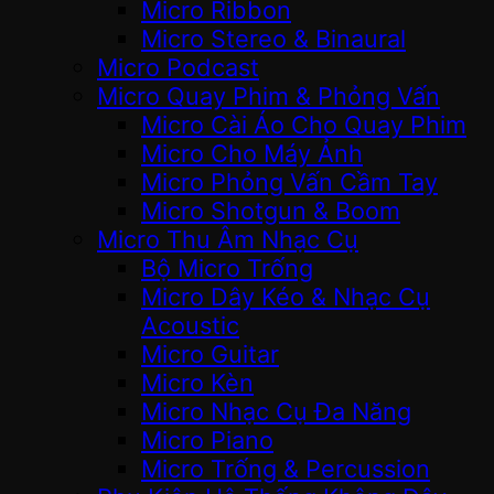
Micro Ribbon
Micro Stereo & Binaural
Micro Podcast
Micro Quay Phim & Phỏng Vấn
Micro Cài Áo Cho Quay Phim
Micro Cho Máy Ảnh
Micro Phỏng Vấn Cầm Tay
Micro Shotgun & Boom
Micro Thu Âm Nhạc Cụ
Bộ Micro Trống
Micro Dây Kéo & Nhạc Cụ
Acoustic
Micro Guitar
Micro Kèn
Micro Nhạc Cụ Đa Năng
Micro Piano
Micro Trống & Percussion