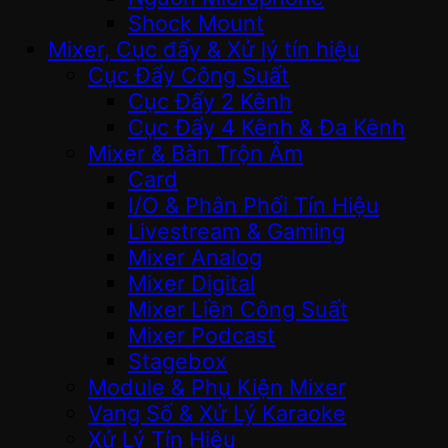
Shock Mount
Mixer, Cục đẩy & Xử lý tín hiệu
Cục Đẩy Công Suất
Cục Đẩy 2 Kênh
Cục Đẩy 4 Kênh & Đa Kênh
Mixer & Bàn Trộn Âm
Card
I/O & Phân Phối Tín Hiệu
Livestream & Gaming
Mixer Analog
Mixer Digital
Mixer Liền Công Suất
Mixer Podcast
Stagebox
Module & Phụ Kiện Mixer
Vang Số & Xử Lý Karaoke
Xử Lý Tín Hiệu