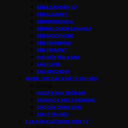
KÈN & SÁO ĐIỆN TỬ
KÈN CLARINET
KÈN HARMONICA
KÈN MELODION & PIANICA
KÈN SAXOPHONE
KÈN TROMBONE
KÈN TRUMPET
PHỤ KIỆN KÈN & SÁO
SÁO FLUTE
SÁO RECORDER
MIXER, CỤC ĐẨY & XỬ LÝ TÍN HIỆU
Đóng
MIXER & BÀN TRỘN ÂM
VANG SỐ & XỬ LÝ KARAOKE
CỤC ĐẨY CÔNG SUẤT
XỬ LÝ TÍN HIỆU
DJ & SẢN XUẤT NHẠC ĐIỆN TỬ