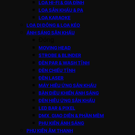
LOA HI-FI & GIA ĐÌNH
LOA SÂN KHẤU & PA
LOA KARAOKE
LOA DI ĐỘNG & LOA KÉO
ÁNH SÁNG SÂN KHẤU
Đóng
MOVING HEAD
STROBE & BLINDER
ĐÈN PAR & WASH TĨNH
ĐÈN CHIẾU TĨNH
ĐÈN LASER
MÁY HIỆU ỨNG SÂN KHẤU
BÀN ĐIỀU KHIỂN ÁNH SÁNG
ĐÈN HIỆU ỨNG SÂN KHẤU
LED BAR & PIXEL
DMX, GIAO DIỆN & PHẦN MỀM
PHỤ KIỆN ÁNH SÁNG
PHỤ KIỆN ÂM THANH