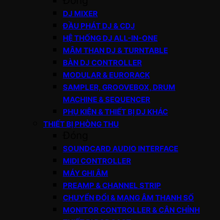
Đóng
DJ MIXER
ĐẦU PHÁT DJ & CDJ
HỆ THỐNG DJ ALL-IN-ONE
MÂM THAN DJ & TURNTABLE
BÀN DJ CONTROLLER
MODULAR & EURORACK
SAMPLER, GROOVEBOX, DRUM
MACHINE & SEQUENCER
PHỤ KIỆN & THIẾT BỊ DJ KHÁC
THIẾT BỊ PHÒNG THU
Đóng
SOUNDCARD AUDIO INTERFACE
MIDI CONTROLLER
MÁY GHI ÂM
PREAMP & CHANNEL STRIP
CHUYỂN ĐỔI & MẠNG ÂM THANH SỐ
MONITOR CONTROLLER & CÂN CHỈNH