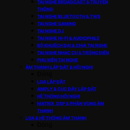
TAI NGHE BROADCAST & TRUYỀN
THÔNG
TAI NGHE BLUETOOTH & TWS
TAI NGHE GAMING
TAI NGHE DJ
TAI NGHE HI-FI & AUDIOPHILE
BỘ KHUẾCH ĐẠI & CHIA TAI NGHE
TAI NGHE NHẠC CỤ & TRỐNG ĐIỆN
PHỤ KIỆN TAI NGHE
ÂM THANH LẮP ĐẶT & HỘI NGHỊ
Đóng
LOA LẮP ĐẶT
AMPLY & CỤC ĐẨY LẮP ĐẶT
HỆ THỐNG HỘI NGHỊ
MATRIX, DSP & PHÂN VÙNG ÂM
THANH
LOA & HỆ THỐNG ÂM THANH
Đóng