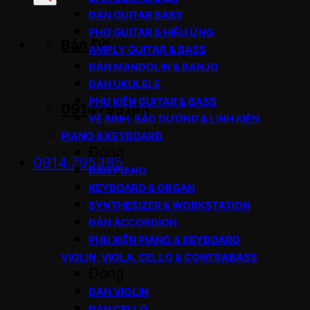
sản
ĐÀN GUITAR BASS
phẩm
PHƠ GUITAR & HIỆU ỨNG
Bản Đồ
AMPLY GUITAR & BASS
ĐÀN MANDOLIN & BANJO
ĐÀN UKULELE
PHỤ KIỆN GUITAR & BASS
0914795185
VỆ SINH, BẢO DƯỠNG & LINH KIỆN
PIANO & KEYBOARD
Đóng
0914.795.185
ĐÀN PIANO
KEYBOARD & ORGAN
SYNTHESIZER & WORKSTATION
ĐÀN ACCORDION
PHỤ KIỆN PIANO & KEYBOARD
VIOLIN, VIOLA, CELLO & CONTRABASS
Đóng
ĐÀN VIOLIN
ĐÀN CELLO