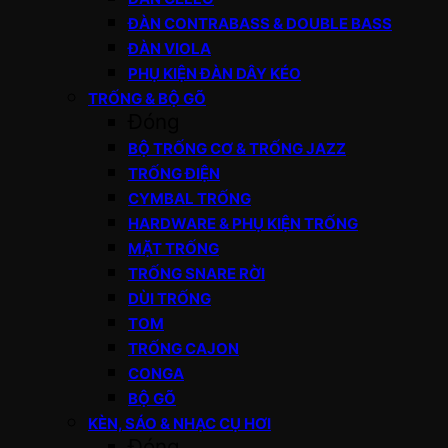
ĐÀN CONTRABASS & DOUBLE BASS
ĐÀN VIOLA
PHỤ KIỆN ĐÀN DÂY KÉO
TRỐNG & BỘ GÕ
Đóng
BỘ TRỐNG CƠ & TRỐNG JAZZ
TRỐNG ĐIỆN
CYMBAL TRỐNG
HARDWARE & PHỤ KIỆN TRỐNG
MẶT TRỐNG
TRỐNG SNARE RỜI
DÙI TRỐNG
TOM
TRỐNG CAJON
CONGA
BỘ GÕ
KÈN, SÁO & NHẠC CỤ HƠI
Đóng