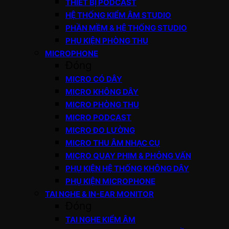
THIẾT BỊ PODCAST
HỆ THỐNG KIỂM ÂM STUDIO
PHẦN MỀM & HỆ THỐNG STUDIO
PHỤ KIỆN PHÒNG THU
MICROPHONE
Đóng
MICRO CÓ DÂY
MICRO KHÔNG DÂY
MICRO PHÒNG THU
MICRO PODCAST
MICRO ĐO LƯỜNG
MICRO THU ÂM NHẠC CỤ
MICRO QUAY PHIM & PHỎNG VẤN
PHỤ KIỆN HỆ THỐNG KHÔNG DÂY
PHỤ KIỆN MICROPHONE
TAI NGHE & IN-EAR MONITOR
Đóng
TAI NGHE KIỂM ÂM