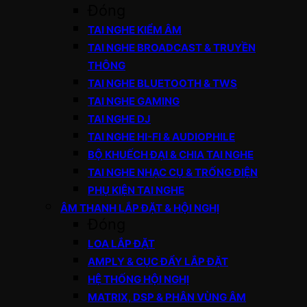
Đóng
TAI NGHE KIỂM ÂM
TAI NGHE BROADCAST & TRUYỀN
THÔNG
TAI NGHE BLUETOOTH & TWS
TAI NGHE GAMING
TAI NGHE DJ
TAI NGHE HI-FI & AUDIOPHILE
BỘ KHUẾCH ĐẠI & CHIA TAI NGHE
TAI NGHE NHẠC CỤ & TRỐNG ĐIỆN
PHỤ KIỆN TAI NGHE
ÂM THANH LẮP ĐẶT & HỘI NGHỊ
Đóng
LOA LẮP ĐẶT
AMPLY & CỤC ĐẨY LẮP ĐẶT
HỆ THỐNG HỘI NGHỊ
MATRIX, DSP & PHÂN VÙNG ÂM