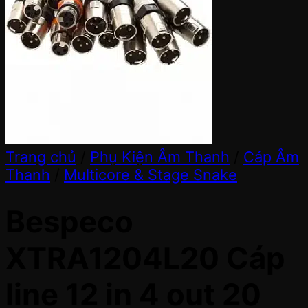
Trang chủ
/
Phụ Kiện Âm Thanh
/
Cáp Âm
Thanh
/
Multicore & Stage Snake
Bespeco
XTRA1204L20 Cáp
line 12 in 4 out 20