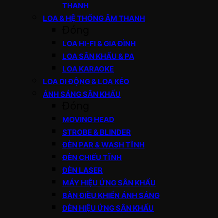
THANH
LOA & HỆ THỐNG ÂM THANH
Đóng
LOA HI-FI & GIA ĐÌNH
LOA SÂN KHẤU & PA
LOA KARAOKE
LOA DI ĐỘNG & LOA KÉO
ÁNH SÁNG SÂN KHẤU
Đóng
MOVING HEAD
STROBE & BLINDER
ĐÈN PAR & WASH TĨNH
ĐÈN CHIẾU TĨNH
ĐÈN LASER
MÁY HIỆU ỨNG SÂN KHẤU
BÀN ĐIỀU KHIỂN ÁNH SÁNG
ĐÈN HIỆU ỨNG SÂN KHẤU