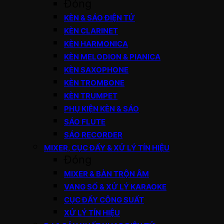
Đóng
KÈN & SÁO ĐIỆN TỬ
KÈN CLARINET
KÈN HARMONICA
KÈN MELODION & PIANICA
KÈN SAXOPHONE
KÈN TROMBONE
KÈN TRUMPET
PHỤ KIỆN KÈN & SÁO
SÁO FLUTE
SÁO RECORDER
MIXER, CỤC ĐẨY & XỬ LÝ TÍN HIỆU
Đóng
MIXER & BÀN TRỘN ÂM
VANG SỐ & XỬ LÝ KARAOKE
CỤC ĐẨY CÔNG SUẤT
XỬ LÝ TÍN HIỆU