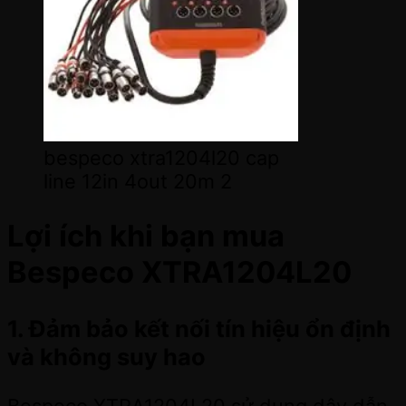
bespeco xtra1204l20 cap
line 12in 4out 20m 2
Lợi ích khi bạn mua
Bespeco XTRA1204L20
1. Đảm bảo kết nối tín hiệu ổn định
và không suy hao
Bespeco XTRA1204L20 sử dụng dây dẫn