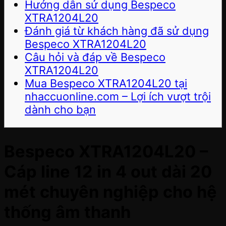
Hướng dẫn sử dụng Bespeco
XTRA1204L20
Đánh giá từ khách hàng đã sử dụng
Bespeco XTRA1204L20
Câu hỏi và đáp về Bespeco
XTRA1204L20
Mua Bespeco XTRA1204L20 tại
nhaccuonline.com – Lợi ích vượt trội
dành cho bạn
Bespeco XTRA1204L20 –
Cáp line 12 in 4 out dài 20
mét chuyên nghiệp cho hệ
thống âm thanh