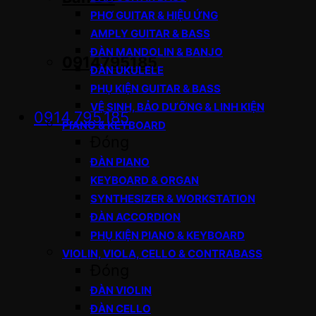
PHƠ GUITAR & HIỆU ỨNG
AMPLY GUITAR & BASS
ĐÀN MANDOLIN & BANJO
0914795185
ĐÀN UKULELE
PHỤ KIỆN GUITAR & BASS
VỆ SINH, BẢO DƯỠNG & LINH KIỆN
0914.795.185
PIANO & KEYBOARD
Đóng
ĐÀN PIANO
KEYBOARD & ORGAN
SYNTHESIZER & WORKSTATION
ĐÀN ACCORDION
PHỤ KIỆN PIANO & KEYBOARD
VIOLIN, VIOLA, CELLO & CONTRABASS
Đóng
ĐÀN VIOLIN
ĐÀN CELLO