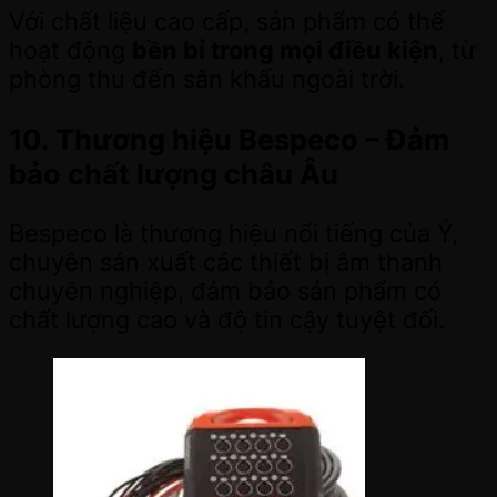
Với chất liệu cao cấp, sản phẩm có thể
hoạt động
bền bỉ trong mọi điều kiện
, từ
phòng thu đến sân khấu ngoài trời.
10. Thương hiệu Bespeco – Đảm
bảo chất lượng châu Âu
Bespeco là thương hiệu nổi tiếng của Ý,
chuyên sản xuất các thiết bị âm thanh
chuyên nghiệp, đảm bảo sản phẩm có
chất lượng cao và độ tin cậy tuyệt đối.