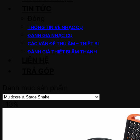
TIN TỨC
Đóng
THÔNG TIN VỀ NHẠC CỤ
ĐÁNH GIÁ NHẠC CỤ
CÁC VẤN ĐỀ THU ÂM – THIẾT BỊ
ĐÁNH GIÁ THIẾT BỊ ÂM THANH
LIÊN HỆ
TRẢ GÓP
Danh mục sản phẩm
-13%