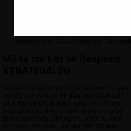
bespeco xtra1204l20 cap line 12in 4ou
Mô tả chi tiết về Bespeco
XTRA1204L20
Bespeco XTRA1204L20 là cáp line chuyên
nghiệp với thiết kế
12 đầu vào (XLR cái)
và 4 đầu ra (XLR đực)
, giúp kết nối linh
hoạt giữa các thiết bị âm thanh trong hệ
thống sân khấu, phòng thu hoặc sự kiện
trực tiếp. Với chiều dài lên đến
20 mét
,