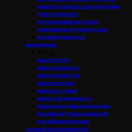
MONITOR CONTROLLER & CÂN CHỈNH
THIẾT BỊ PODCAST
HỆ THỐNG KIỂM ÂM STUDIO
PHẦN MỀM & HỆ THỐNG STUDIO
PHỤ KIỆN PHÒNG THU
MICROPHONE
Đóng
MICRO CÓ DÂY
MICRO KHÔNG DÂY
MICRO PHÒNG THU
MICRO PODCAST
MICRO ĐO LƯỜNG
MICRO THU ÂM NHẠC CỤ
MICRO QUAY PHIM & PHỎNG VẤN
PHỤ KIỆN HỆ THỐNG KHÔNG DÂY
PHỤ KIỆN MICROPHONE
TAI NGHE & IN-EAR MONITOR