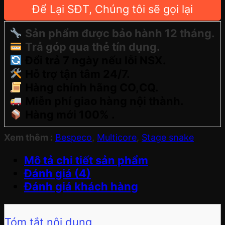
Để Lại SĐT, Chúng tôi sẽ gọi lại
Sản phẩm được bảo hành 12 tháng.
Trả góp qua thẻ tín dụng.
Đổi trả 7 ngày nếu lỗi NSX.
Hỗ trợ tận tâm 24/7.
Hàng chính hãng CO,CQ.
Miễn phí giao hàng nội thành.
Hàng mới 100% .
Xem thêm :
Bespeco
,
Multicore
,
Stage snake
Mô tả chi tiết sản phẩm
Đánh giá (4)
Đánh giá khách hàng
Tóm tắt nội dung