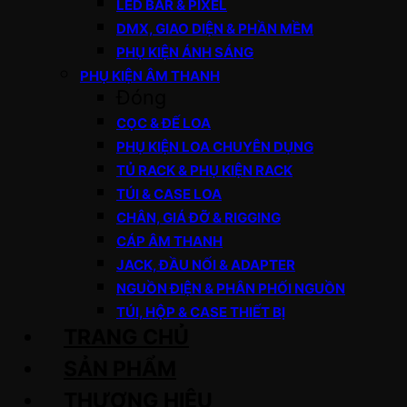
LED BAR & PIXEL
DMX, GIAO DIỆN & PHẦN MỀM
PHỤ KIỆN ÁNH SÁNG
PHỤ KIỆN ÂM THANH
Đóng
CỌC & ĐẾ LOA
PHỤ KIỆN LOA CHUYÊN DỤNG
TỦ RACK & PHỤ KIỆN RACK
TÚI & CASE LOA
CHÂN, GIÁ ĐỠ & RIGGING
CÁP ÂM THANH
JACK, ĐẦU NỐI & ADAPTER
NGUỒN ĐIỆN & PHÂN PHỐI NGUỒN
TÚI, HỘP & CASE THIẾT BỊ
TRANG CHỦ
SẢN PHẨM
THƯƠNG HIỆU