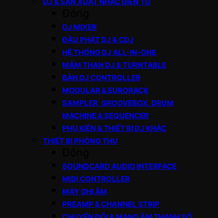
DJ & SẢN XUẤT NHẠC ĐIỆN TỬ
Đóng
DJ MIXER
ĐẦU PHÁT DJ & CDJ
HỆ THỐNG DJ ALL-IN-ONE
MÂM THAN DJ & TURNTABLE
BÀN DJ CONTROLLER
MODULAR & EURORACK
SAMPLER, GROOVEBOX, DRUM
MACHINE & SEQUENCER
PHỤ KIỆN & THIẾT BỊ DJ KHÁC
THIẾT BỊ PHÒNG THU
Đóng
SOUNDCARD AUDIO INTERFACE
MIDI CONTROLLER
MÁY GHI ÂM
PREAMP & CHANNEL STRIP
CHUYỂN ĐỔI & MẠNG ÂM THANH SỐ