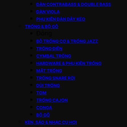
ĐÀN CONTRABASS & DOUBLE BASS
ĐÀN VIOLA
PHỤ KIỆN ĐÀN DÂY KÉO
TRỐNG & BỘ GÕ
Đóng
BỘ TRỐNG CƠ & TRỐNG JAZZ
TRỐNG ĐIỆN
CYMBAL TRỐNG
HARDWARE & PHỤ KIỆN TRỐNG
MẶT TRỐNG
TRỐNG SNARE RỜI
DÙI TRỐNG
TOM
TRỐNG CAJON
CONGA
BỘ GÕ
KÈN, SÁO & NHẠC CỤ HƠI