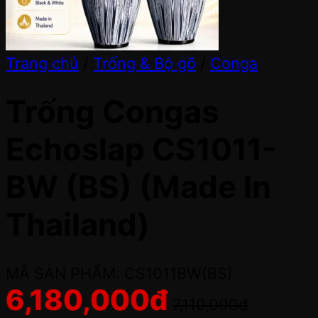
Trang chủ
/
Trống & Bộ gõ
/
Conga
Trống Congas
Echoslap CS1011-
BW (BS) (Made In
Thailand)
MÃ SẢN PHẨM: CS1011BW(BS)
6,180,000
đ
7,110,000
đ