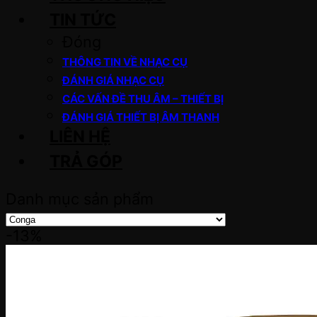
TIN TỨC
Đóng
THÔNG TIN VỀ NHẠC CỤ
ĐÁNH GIÁ NHẠC CỤ
CÁC VẤN ĐỀ THU ÂM – THIẾT BỊ
ĐÁNH GIÁ THIẾT BỊ ÂM THANH
LIÊN HỆ
TRẢ GÓP
Danh mục sản phẩm
-13%