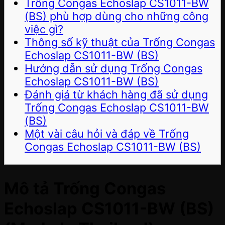
Trống Congas Echoslap CS1011-BW
(BS) phù hợp dùng cho những công
việc gì?
Thông số kỹ thuật của Trống Congas
Echoslap CS1011-BW (BS)
Hướng dẫn sử dụng Trống Congas
Echoslap CS1011-BW (BS)
Đánh giá từ khách hàng đã sử dụng
Trống Congas Echoslap CS1011-BW
(BS)
Một vài câu hỏi và đáp về Trống
Congas Echoslap CS1011-BW (BS)
Mô tả Trống Congas
Echoslap CS1011-BW (BS)