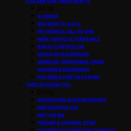
DJ & SẢN XUẤT NHẠC ĐIỆN TỬ
Đóng
DJ MIXER
ĐẦU PHÁT DJ & CDJ
HỆ THỐNG DJ ALL-IN-ONE
MÂM THAN DJ & TURNTABLE
BÀN DJ CONTROLLER
MODULAR & EURORACK
SAMPLER, GROOVEBOX, DRUM
MACHINE & SEQUENCER
PHỤ KIỆN & THIẾT BỊ DJ KHÁC
THIẾT BỊ PHÒNG THU
Đóng
SOUNDCARD AUDIO INTERFACE
MIDI CONTROLLER
MÁY GHI ÂM
PREAMP & CHANNEL STRIP
CHUYỂN ĐỔI & MẠNG ÂM THANH SỐ