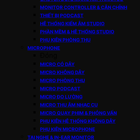
MONITOR CONTROLLER & CÂN CHỈNH
THIẾT BỊ PODCAST
HỆ THỐNG KIỂM ÂM STUDIO
PHẦN MỀM & HỆ THỐNG STUDIO
PHỤ KIỆN PHÒNG THU
MICROPHONE
Đóng
MICRO CÓ DÂY
MICRO KHÔNG DÂY
MICRO PHÒNG THU
MICRO PODCAST
MICRO ĐO LƯỜNG
MICRO THU ÂM NHẠC CỤ
MICRO QUAY PHIM & PHỎNG VẤN
PHỤ KIỆN HỆ THỐNG KHÔNG DÂY
PHỤ KIỆN MICROPHONE
TAI NGHE & IN-EAR MONITOR