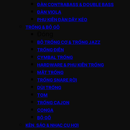
ĐÀN CONTRABASS & DOUBLE BASS
ĐÀN VIOLA
PHỤ KIỆN ĐÀN DÂY KÉO
TRỐNG & BỘ GÕ
Đóng
BỘ TRỐNG CƠ & TRỐNG JAZZ
TRỐNG ĐIỆN
CYMBAL TRỐNG
HARDWARE & PHỤ KIỆN TRỐNG
MẶT TRỐNG
TRỐNG SNARE RỜI
DÙI TRỐNG
TOM
TRỐNG CAJON
CONGA
BỘ GÕ
KÈN, SÁO & NHẠC CỤ HƠI