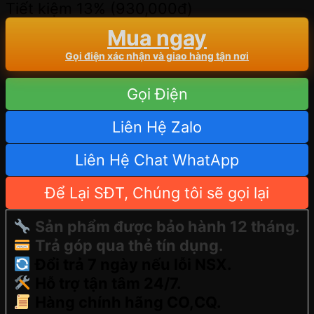
Tiết kiệm 13% (
930,000
đ
)
Mua ngay
Gọi điện xác nhận và giao hàng tận nơi
Gọi Điện
Liên Hệ Zalo
Liên Hệ Chat WhatApp
Để Lại SĐT, Chúng tôi sẽ gọi lại
Sản phẩm được bảo hành 12 tháng.
Trả góp qua thẻ tín dụng.
Đổi trả 7 ngày nếu lỗi NSX.
Hỗ trợ tận tâm 24/7.
Hàng chính hãng CO,CQ.