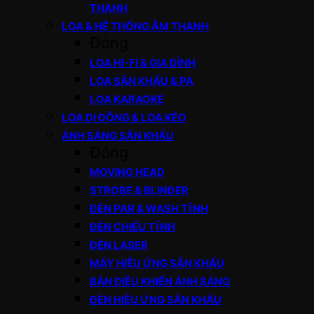
THANH
LOA & HỆ THỐNG ÂM THANH
Đóng
LOA HI-FI & GIA ĐÌNH
LOA SÂN KHẤU & PA
LOA KARAOKE
LOA DI ĐỘNG & LOA KÉO
ÁNH SÁNG SÂN KHẤU
Đóng
MOVING HEAD
STROBE & BLINDER
ĐÈN PAR & WASH TĨNH
ĐÈN CHIẾU TĨNH
ĐÈN LASER
MÁY HIỆU ỨNG SÂN KHẤU
BÀN ĐIỀU KHIỂN ÁNH SÁNG
ĐÈN HIỆU ỨNG SÂN KHẤU