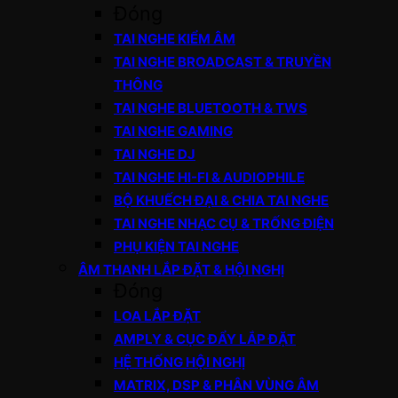
Đóng
TAI NGHE KIỂM ÂM
TAI NGHE BROADCAST & TRUYỀN
THÔNG
TAI NGHE BLUETOOTH & TWS
TAI NGHE GAMING
TAI NGHE DJ
TAI NGHE HI-FI & AUDIOPHILE
BỘ KHUẾCH ĐẠI & CHIA TAI NGHE
TAI NGHE NHẠC CỤ & TRỐNG ĐIỆN
PHỤ KIỆN TAI NGHE
ÂM THANH LẮP ĐẶT & HỘI NGHỊ
Đóng
LOA LẮP ĐẶT
AMPLY & CỤC ĐẨY LẮP ĐẶT
HỆ THỐNG HỘI NGHỊ
MATRIX, DSP & PHÂN VÙNG ÂM