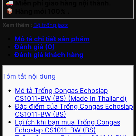
Miễn phí giao hàng nội thành.
Hàng mới 100% .
Xem thêm :
Bộ trống jazz
Mô tả chi tiết sản phẩm
Đánh giá (0)
Đánh giá khách hàng
Tóm tắt nội dung
Mô tả Trống Congas Echoslap
CS1011-BW (BS) (Made In Thailand)
Đặc điểm của Trống Congas Echoslap
CS1011-BW (BS)
Lợi ích khi bạn mua Trống Congas
Echoslap CS1011-BW (BS)