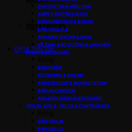
PHƠ GUITAR & HIỆU ỨNG
AMPLY GUITAR & BASS
ĐÀN MANDOLIN & BANJO
0914795185
ĐÀN UKULELE
PHỤ KIỆN GUITAR & BASS
VỆ SINH, BẢO DƯỠNG & LINH KIỆN
0914.795.185
PIANO & KEYBOARD
Đóng
ĐÀN PIANO
KEYBOARD & ORGAN
SYNTHESIZER & WORKSTATION
ĐÀN ACCORDION
PHỤ KIỆN PIANO & KEYBOARD
VIOLIN, VIOLA, CELLO & CONTRABASS
Đóng
ĐÀN VIOLIN
ĐÀN CELLO