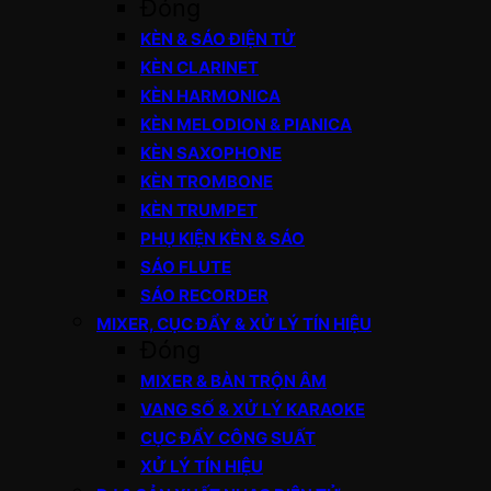
Đóng
KÈN & SÁO ĐIỆN TỬ
KÈN CLARINET
KÈN HARMONICA
KÈN MELODION & PIANICA
KÈN SAXOPHONE
KÈN TROMBONE
KÈN TRUMPET
PHỤ KIỆN KÈN & SÁO
SÁO FLUTE
SÁO RECORDER
MIXER, CỤC ĐẨY & XỬ LÝ TÍN HIỆU
Đóng
MIXER & BÀN TRỘN ÂM
VANG SỐ & XỬ LÝ KARAOKE
CỤC ĐẨY CÔNG SUẤT
XỬ LÝ TÍN HIỆU