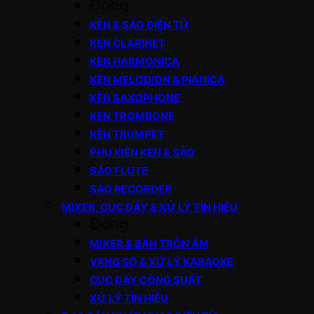
Đóng
KÈN & SÁO ĐIỆN TỬ
KÈN CLARINET
KÈN HARMONICA
KÈN MELODION & PIANICA
KÈN SAXOPHONE
KÈN TROMBONE
KÈN TRUMPET
PHỤ KIỆN KÈN & SÁO
SÁO FLUTE
SÁO RECORDER
MIXER, CỤC ĐẨY & XỬ LÝ TÍN HIỆU
Đóng
MIXER & BÀN TRỘN ÂM
VANG SỐ & XỬ LÝ KARAOKE
CỤC ĐẨY CÔNG SUẤT
XỬ LÝ TÍN HIỆU