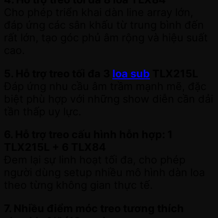
Cho phép triển khai dàn line array lớn,
đáp ứng các sân khấu từ trung bình đến
rất lớn, tạo góc phủ âm rộng và hiệu suất
cao.
5. Hỗ trợ treo tối đa 3
loa sub
TLX215L
Đáp ứng nhu cầu âm trầm mạnh mẽ, đặc
biệt phù hợp với những show diễn cần dải
tần thấp uy lực.
6. Hỗ trợ treo cấu hình hỗn hợp: 1
TLX215L + 6 TLX84
Đem lại sự linh hoạt tối đa, cho phép
người dùng setup nhiều mô hình dàn loa
theo từng không gian thực tế.
7. Nhiều điểm móc treo tương thích