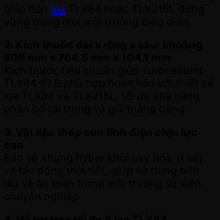
giúp dàn
loa
TLX84 hoặc TLX215L đứng
vững trong mọi môi trường biểu diễn.
2. Kích thước dài x rộng x sâu: khoảng
808 mm x 764.5 mm x 104.1 mm
Kích thước tiêu chuẩn giúp Turbosound
TLX84-FLB phù hợp hoàn hảo với thiết kế
loa TLX84 và TLX215L, tối ưu khả năng
phân bổ tải trọng và giữ thăng bằng.
3. Vật liệu thép sơn tĩnh điện chịu lực
cao
Bảo vệ khung flybar khỏi oxy hóa, rỉ sét
và tác động thời tiết, giúp sử dụng bền
lâu và an toàn trong môi trường sự kiện
chuyên nghiệp.
4. Hỗ trợ treo tối đa 8 loa TLX84