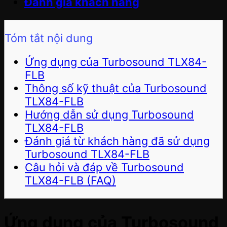
Đánh giá khách hàng
Tóm tắt nội dung
Ứng dụng của Turbosound TLX84-
FLB
Thông số kỹ thuật của Turbosound
TLX84-FLB
Hướng dẫn sử dụng Turbosound
TLX84-FLB
Đánh giá từ khách hàng đã sử dụng
Turbosound TLX84-FLB
Câu hỏi và đáp về Turbosound
TLX84-FLB (FAQ)
Ứng dụng của Turbosound