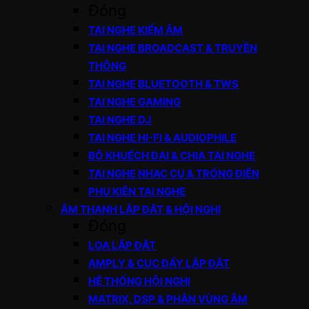
Đóng
TAI NGHE KIỂM ÂM
TAI NGHE BROADCAST & TRUYỀN
THÔNG
TAI NGHE BLUETOOTH & TWS
TAI NGHE GAMING
TAI NGHE DJ
TAI NGHE HI-FI & AUDIOPHILE
BỘ KHUẾCH ĐẠI & CHIA TAI NGHE
TAI NGHE NHẠC CỤ & TRỐNG ĐIỆN
PHỤ KIỆN TAI NGHE
ÂM THANH LẮP ĐẶT & HỘI NGHỊ
Đóng
LOA LẮP ĐẶT
AMPLY & CỤC ĐẨY LẮP ĐẶT
HỆ THỐNG HỘI NGHỊ
MATRIX, DSP & PHÂN VÙNG ÂM