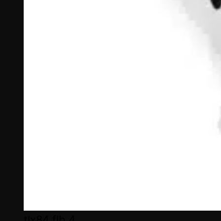
tlx84 flb 4