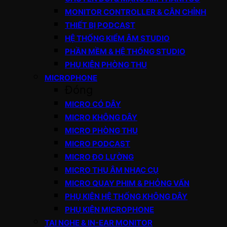
MONITOR CONTROLLER & CÂN CHỈNH
THIẾT BỊ PODCAST
HỆ THỐNG KIỂM ÂM STUDIO
PHẦN MỀM & HỆ THỐNG STUDIO
PHỤ KIỆN PHÒNG THU
MICROPHONE
Đóng
MICRO CÓ DÂY
MICRO KHÔNG DÂY
MICRO PHÒNG THU
MICRO PODCAST
MICRO ĐO LƯỜNG
MICRO THU ÂM NHẠC CỤ
MICRO QUAY PHIM & PHỎNG VẤN
PHỤ KIỆN HỆ THỐNG KHÔNG DÂY
PHỤ KIỆN MICROPHONE
TAI NGHE & IN-EAR MONITOR