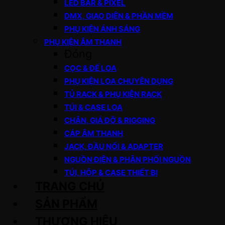
LED BAR & PIXEL
DMX, GIAO DIỆN & PHẦN MỀM
PHỤ KIỆN ÁNH SÁNG
PHỤ KIỆN ÂM THANH
Đóng
CỌC & ĐẾ LOA
PHỤ KIỆN LOA CHUYÊN DỤNG
TỦ RACK & PHỤ KIỆN RACK
TÚI & CASE LOA
CHÂN, GIÁ ĐỠ & RIGGING
CÁP ÂM THANH
JACK, ĐẦU NỐI & ADAPTER
NGUỒN ĐIỆN & PHÂN PHỐI NGUỒN
TÚI, HỘP & CASE THIẾT BỊ
TRANG CHỦ
SẢN PHẨM
THƯƠNG HIỆU