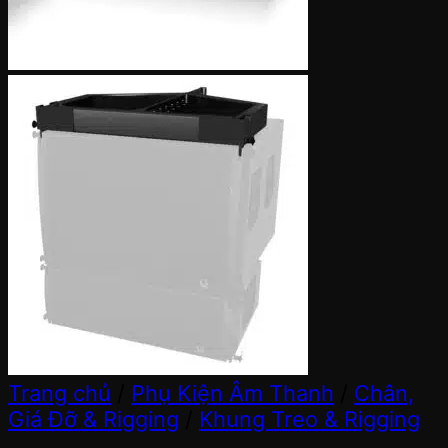
Trang chủ
/
Phụ Kiện Âm Thanh
/
Chân,
Giá Đỡ & Rigging
/
Khung Treo & Rigging