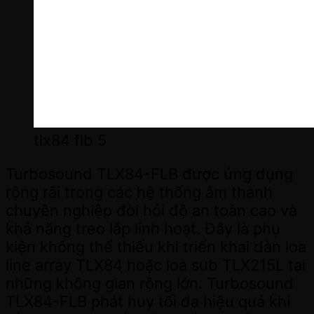
tlx84 flb 5
Turbosound TLX84-FLB được ứng dụng
rộng rãi trong các hệ thống âm thanh
chuyên nghiệp đòi hỏi độ an toàn cao và
khả năng treo lắp linh hoạt. Đây là phụ
kiện không thể thiếu khi triển khai dàn loa
line array TLX84 hoặc loa sub TLX215L tại
những không gian rộng lớn. Turbosound
TLX84-FLB phát huy tối đa hiệu quả khi