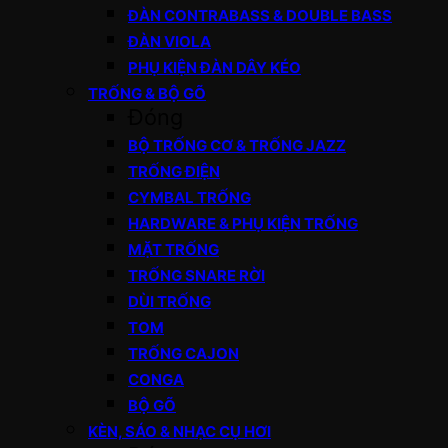
ĐÀN CONTRABASS & DOUBLE BASS
ĐÀN VIOLA
PHỤ KIỆN ĐÀN DÂY KÉO
TRỐNG & BỘ GÕ
Đóng
BỘ TRỐNG CƠ & TRỐNG JAZZ
TRỐNG ĐIỆN
CYMBAL TRỐNG
HARDWARE & PHỤ KIỆN TRỐNG
MẶT TRỐNG
TRỐNG SNARE RỜI
DÙI TRỐNG
TOM
TRỐNG CAJON
CONGA
BỘ GÕ
KÈN, SÁO & NHẠC CỤ HƠI