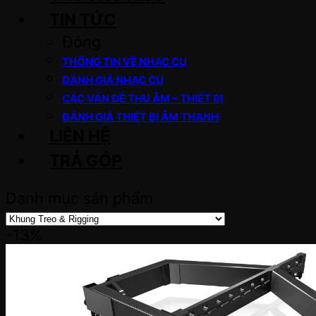
TIN TỨC
Đóng
THÔNG TIN VỀ NHẠC CỤ
ĐÁNH GIÁ NHẠC CỤ
CÁC VẤN ĐỀ THU ÂM – THIẾT BỊ
ĐÁNH GIÁ THIẾT BỊ ÂM THANH
LIÊN HỆ
TRẢ GÓP
Danh mục sản phẩm
-13%