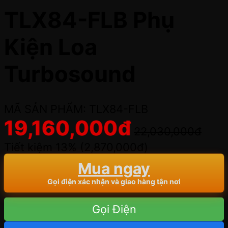
TLX84-FLB Phụ
Kiện Loa
Turbosound
MÃ SẢN PHẨM: TLX84-FLB
19,160,000
đ
22,030,000
đ
Tiết kiệm 13% (
2,870,000
đ
)
Mua ngay
Gọi điện xác nhận và giao hàng tận nơi
Gọi Điện