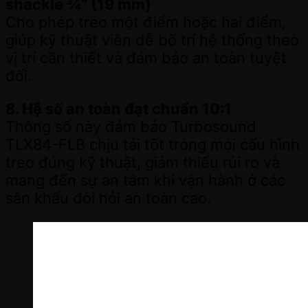
shackle ¾” (19 mm)
Cho phép treo một điểm hoặc hai điểm,
giúp kỹ thuật viên dễ bố trí hệ thống theo
vị trí cần thiết và đảm bảo an toàn tuyệt
đối.
8. Hệ số an toàn đạt chuẩn 10:1
Thông số này đảm bảo Turbosound
TLX84-FLB chịu tải tốt trong mọi cấu hình
treo đúng kỹ thuật, giảm thiểu rủi ro và
mang đến sự an tâm khi vận hành ở các
sân khấu đòi hỏi an toàn cao.