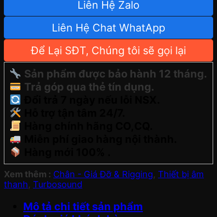
Liên Hệ Zalo
Liên Hệ Chat WhatApp
Để Lại SĐT, Chúng tôi sẽ gọi lại
Sản phẩm được bảo hành 12 tháng.
Trả góp qua thẻ tín dụng.
Đổi trả 7 ngày nếu lỗi NSX.
Hỗ trợ tận tâm 24/7.
Hàng chính hãng CO,CQ.
Miễn phí giao hàng nội thành.
Hàng mới 100% .
Xem thêm :
Chân - Giá Đỡ & Rigging
,
Thiết bị âm
thanh
,
Turbosound
Mô tả chi tiết sản phẩm