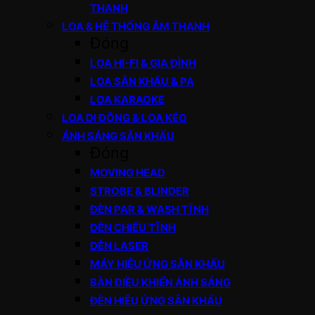
THANH
LOA & HỆ THỐNG ÂM THANH
Đóng
LOA HI-FI & GIA ĐÌNH
LOA SÂN KHẤU & PA
LOA KARAOKE
LOA DI ĐỘNG & LOA KÉO
ÁNH SÁNG SÂN KHẤU
Đóng
MOVING HEAD
STROBE & BLINDER
ĐÈN PAR & WASH TĨNH
ĐÈN CHIẾU TĨNH
ĐÈN LASER
MÁY HIỆU ỨNG SÂN KHẤU
BÀN ĐIỀU KHIỂN ÁNH SÁNG
ĐÈN HIỆU ỨNG SÂN KHẤU