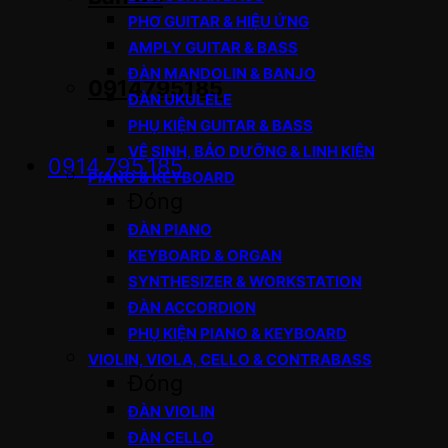
PHƠ GUITAR & HIỆU ỨNG
AMPLY GUITAR & BASS
ĐÀN MANDOLIN & BANJO
0914795185
ĐÀN UKULELE
PHỤ KIỆN GUITAR & BASS
VỆ SINH, BẢO DƯỠNG & LINH KIỆN
0914.795.185
PIANO & KEYBOARD
Đóng
ĐÀN PIANO
KEYBOARD & ORGAN
SYNTHESIZER & WORKSTATION
ĐÀN ACCORDION
PHỤ KIỆN PIANO & KEYBOARD
VIOLIN, VIOLA, CELLO & CONTRABASS
Đóng
ĐÀN VIOLIN
ĐÀN CELLO