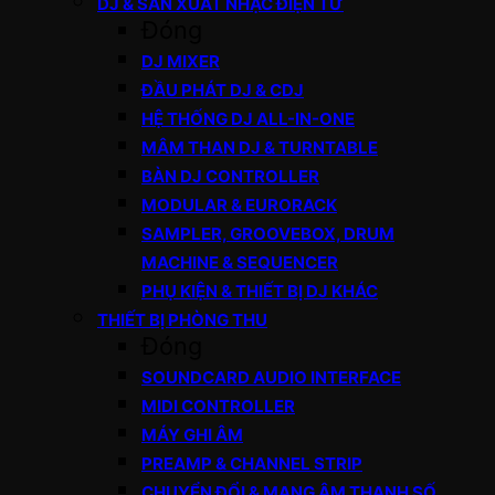
DJ & SẢN XUẤT NHẠC ĐIỆN TỬ
Đóng
DJ MIXER
ĐẦU PHÁT DJ & CDJ
HỆ THỐNG DJ ALL-IN-ONE
MÂM THAN DJ & TURNTABLE
BÀN DJ CONTROLLER
MODULAR & EURORACK
SAMPLER, GROOVEBOX, DRUM
MACHINE & SEQUENCER
PHỤ KIỆN & THIẾT BỊ DJ KHÁC
THIẾT BỊ PHÒNG THU
Đóng
SOUNDCARD AUDIO INTERFACE
MIDI CONTROLLER
MÁY GHI ÂM
PREAMP & CHANNEL STRIP
CHUYỂN ĐỔI & MẠNG ÂM THANH SỐ