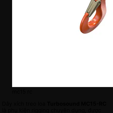
mc15 rc
Dây xích treo loa
Turbosound MC15-RC
là phụ kiện rigging chuyên dụng, được