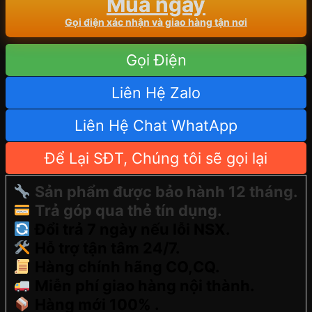
Mua ngay
Gọi điện xác nhận và giao hàng tận nơi
Gọi Điện
Liên Hệ Zalo
Liên Hệ Chat WhatApp
Để Lại SĐT, Chúng tôi sẽ gọi lại
Sản phẩm được bảo hành 12 tháng.
Trả góp qua thẻ tín dụng.
Đổi trả 7 ngày nếu lỗi NSX.
Hỗ trợ tận tâm 24/7.
Hàng chính hãng CO,CQ.
Miễn phí giao hàng nội thành.
Hàng mới 100% .