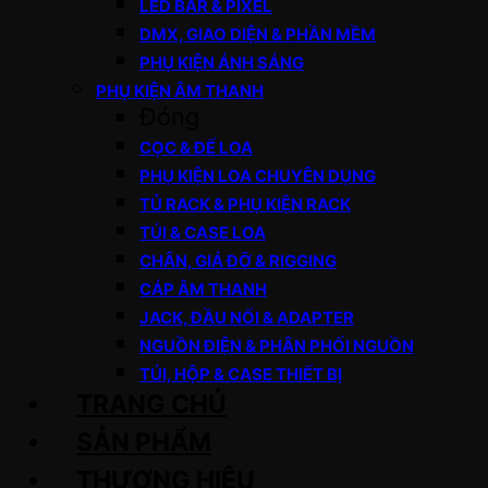
LED BAR & PIXEL
DMX, GIAO DIỆN & PHẦN MỀM
PHỤ KIỆN ÁNH SÁNG
PHỤ KIỆN ÂM THANH
Đóng
CỌC & ĐẾ LOA
PHỤ KIỆN LOA CHUYÊN DỤNG
TỦ RACK & PHỤ KIỆN RACK
TÚI & CASE LOA
CHÂN, GIÁ ĐỠ & RIGGING
CÁP ÂM THANH
JACK, ĐẦU NỐI & ADAPTER
NGUỒN ĐIỆN & PHÂN PHỐI NGUỒN
TÚI, HỘP & CASE THIẾT BỊ
TRANG CHỦ
SẢN PHẨM
THƯƠNG HIỆU