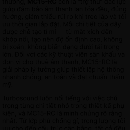
thường,
MC15-RC
còn là “trợ thủ” đắc lực
giúp đảm bảo âm thanh lan tỏa đều, đúng
hướng, giảm thiểu rủi ro khi treo lắp và tối
ưu thời gian lắp đặt. Mỗi chi tiết của dây
được chế tạo tỉ mỉ — từ mắt xích đến
khớp nối, tạo nên độ ổn định cao, không
bị xoắn, không biến dạng dưới tải trọng
lớn. Đối với các kỹ thuật viên sân khấu và
đơn vị cho thuê âm thanh, MC15-RC là
giải pháp lý tưởng giúp thiết lập hệ thống
nhanh chóng, an toàn và đạt chuẩn thẩm
mỹ.
Turbosound luôn nổi tiếng với việc chú
trọng từng chi tiết nhỏ trong thiết kế phụ
kiện, và MC15-RC là minh chứng rõ ràng
nhất. Từ lớp phủ chống gỉ, trọng lượng tối
ưu cho đến cấu trúc cân bằng, tất cả đều