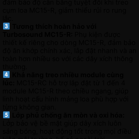
đảm bảo độ cân bằng tuyệt đối khi treo
cụm loa MC15-R, giảm thiểu rủi ro rung
lắc.
Tương thích hoàn hảo với
Turbosound MC15-R:
Phụ kiện được
thiết kế riêng cho dòng MC15-R, đảm bảo
độ ăn khớp chính xác, lắp đặt nhanh và an
toàn hơn nhiều so với các dây xích thông
thường.
Khả năng treo nhiều module cùng
lúc:
MC15-RC hỗ trợ lắp đặt từ 1 đến 4
module MC15-R theo chiều ngang, giúp
linh hoạt cấu hình mảng loa phù hợp với
từng không gian.
Lớp phủ chống ăn mòn và oxi hóa:
Lớp bảo vệ bề mặt giúp dây xích luôn
sáng bóng, hoạt động tốt trong mọi điều