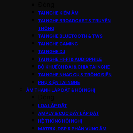
Đóng
TAI NGHE KIỂM ÂM
TAI NGHE BROADCAST & TRUYỀN
THÔNG
TAI NGHE BLUETOOTH & TWS
TAI NGHE GAMING
TAI NGHE DJ
TAI NGHE HI-FI & AUDIOPHILE
BỘ KHUẾCH ĐẠI & CHIA TAI NGHE
TAI NGHE NHẠC CỤ & TRỐNG ĐIỆN
PHỤ KIỆN TAI NGHE
ÂM THANH LẮP ĐẶT & HỘI NGHỊ
Đóng
LOA LẮP ĐẶT
AMPLY & CỤC ĐẨY LẮP ĐẶT
HỆ THỐNG HỘI NGHỊ
MATRIX, DSP & PHÂN VÙNG ÂM