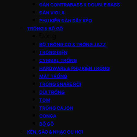
ĐÀN CONTRABASS & DOUBLE BASS
ĐÀN VIOLA
PHỤ KIỆN ĐÀN DÂY KÉO
TRỐNG & BỘ GÕ
Đóng
BỘ TRỐNG CƠ & TRỐNG JAZZ
TRỐNG ĐIỆN
CYMBAL TRỐNG
HARDWARE & PHỤ KIỆN TRỐNG
MẶT TRỐNG
TRỐNG SNARE RỜI
DÙI TRỐNG
TOM
TRỐNG CAJON
CONGA
BỘ GÕ
KÈN, SÁO & NHẠC CỤ HƠI