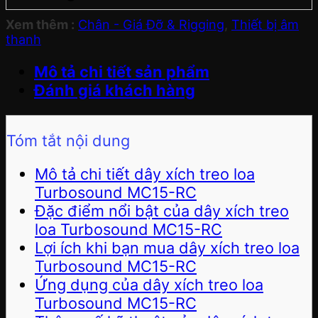
Xem thêm :
Chân - Giá Đỡ & Rigging
,
Thiết bị âm
thanh
Mô tả chi tiết sản phẩm
Đánh giá khách hàng
Tóm tắt nội dung
Mô tả chi tiết dây xích treo loa
Turbosound MC15-RC
Đặc điểm nổi bật của dây xích treo
loa Turbosound MC15-RC
Lợi ích khi bạn mua dây xích treo loa
Turbosound MC15-RC
Ứng dụng của dây xích treo loa
Turbosound MC15-RC