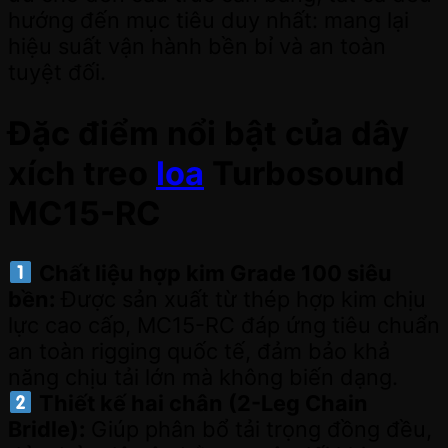
hướng đến mục tiêu duy nhất: mang lại
hiệu suất vận hành bền bỉ và an toàn
tuyệt đối.
Đặc điểm nổi bật của dây
xích treo
loa
Turbosound
MC15-RC
Chất liệu hợp kim Grade 100 siêu
bền:
Được sản xuất từ thép hợp kim chịu
lực cao cấp, MC15-RC đáp ứng tiêu chuẩn
an toàn rigging quốc tế, đảm bảo khả
năng chịu tải lớn mà không biến dạng.
Thiết kế hai chân (2-Leg Chain
Bridle):
Giúp phân bổ tải trọng đồng đều,