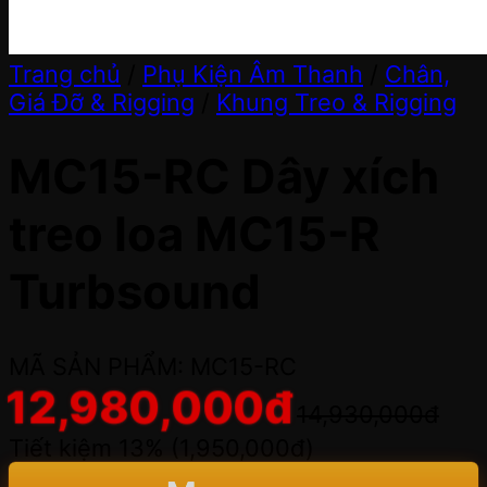
Trang chủ
/
Phụ Kiện Âm Thanh
/
Chân,
Giá Đỡ & Rigging
/
Khung Treo & Rigging
MC15-RC Dây xích
treo loa MC15-R
Turbsound
MÃ SẢN PHẨM: MC15-RC
12,980,000
đ
14,930,000
đ
Tiết kiệm 13% (
1,950,000
đ
)