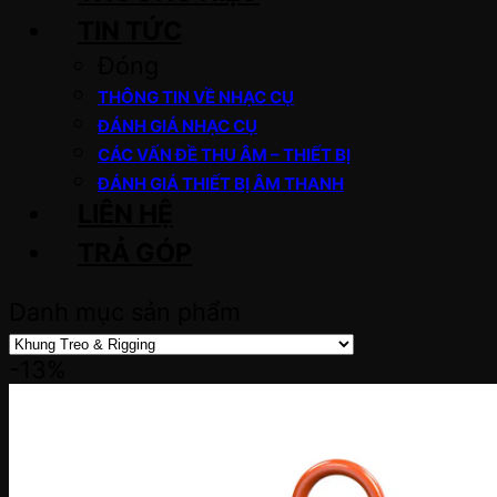
TIN TỨC
Đóng
THÔNG TIN VỀ NHẠC CỤ
ĐÁNH GIÁ NHẠC CỤ
CÁC VẤN ĐỀ THU ÂM – THIẾT BỊ
ĐÁNH GIÁ THIẾT BỊ ÂM THANH
LIÊN HỆ
TRẢ GÓP
Danh mục sản phẩm
-13%