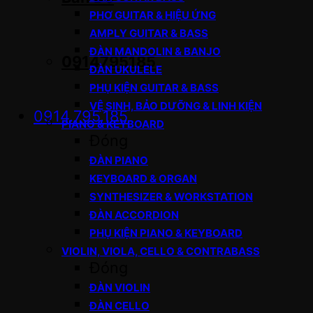
PHƠ GUITAR & HIỆU ỨNG
AMPLY GUITAR & BASS
ĐÀN MANDOLIN & BANJO
0914795185
ĐÀN UKULELE
PHỤ KIỆN GUITAR & BASS
VỆ SINH, BẢO DƯỠNG & LINH KIỆN
0914.795.185
PIANO & KEYBOARD
Đóng
ĐÀN PIANO
KEYBOARD & ORGAN
SYNTHESIZER & WORKSTATION
ĐÀN ACCORDION
PHỤ KIỆN PIANO & KEYBOARD
VIOLIN, VIOLA, CELLO & CONTRABASS
Đóng
ĐÀN VIOLIN
ĐÀN CELLO