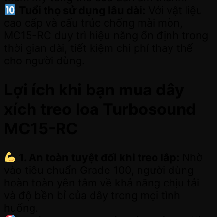
Tuổi thọ sử dụng lâu dài:
Với vật liệu
cao cấp và cấu trúc chống mài mòn,
MC15-RC duy trì hiệu năng ổn định trong
thời gian dài, tiết kiệm chi phí thay thế
cho người dùng.
Lợi ích khi bạn mua dây
xích treo loa Turbosound
MC15-RC
1. An toàn tuyệt đối khi treo lắp:
Nhờ
vào tiêu chuẩn Grade 100, người dùng
hoàn toàn yên tâm về khả năng chịu tải
và độ bền bỉ của dây trong mọi tình
huống.