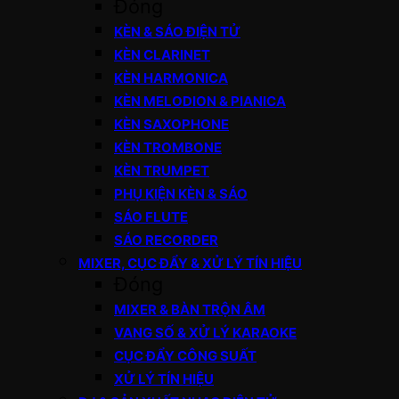
Đóng
KÈN & SÁO ĐIỆN TỬ
KÈN CLARINET
KÈN HARMONICA
KÈN MELODION & PIANICA
KÈN SAXOPHONE
KÈN TROMBONE
KÈN TRUMPET
PHỤ KIỆN KÈN & SÁO
SÁO FLUTE
SÁO RECORDER
MIXER, CỤC ĐẨY & XỬ LÝ TÍN HIỆU
Đóng
MIXER & BÀN TRỘN ÂM
VANG SỐ & XỬ LÝ KARAOKE
CỤC ĐẨY CÔNG SUẤT
XỬ LÝ TÍN HIỆU