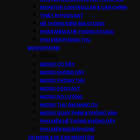
MONITOR CONTROLLER & CÂN CHỈNH
THIẾT BỊ PODCAST
HỆ THỐNG KIỂM ÂM STUDIO
PHẦN MỀM & HỆ THỐNG STUDIO
PHỤ KIỆN PHÒNG THU
MICROPHONE
Đóng
MICRO CÓ DÂY
MICRO KHÔNG DÂY
MICRO PHÒNG THU
MICRO PODCAST
MICRO ĐO LƯỜNG
MICRO THU ÂM NHẠC CỤ
MICRO QUAY PHIM & PHỎNG VẤN
PHỤ KIỆN HỆ THỐNG KHÔNG DÂY
PHỤ KIỆN MICROPHONE
TAI NGHE & IN-EAR MONITOR