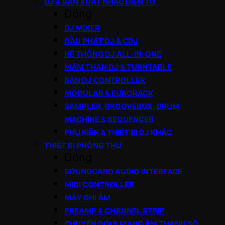
DJ & SẢN XUẤT NHẠC ĐIỆN TỬ
Đóng
DJ MIXER
ĐẦU PHÁT DJ & CDJ
HỆ THỐNG DJ ALL-IN-ONE
MÂM THAN DJ & TURNTABLE
BÀN DJ CONTROLLER
MODULAR & EURORACK
SAMPLER, GROOVEBOX, DRUM
MACHINE & SEQUENCER
PHỤ KIỆN & THIẾT BỊ DJ KHÁC
THIẾT BỊ PHÒNG THU
Đóng
SOUNDCARD AUDIO INTERFACE
MIDI CONTROLLER
MÁY GHI ÂM
PREAMP & CHANNEL STRIP
CHUYỂN ĐỔI & MẠNG ÂM THANH SỐ