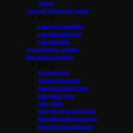
THANH
LOA & HỆ THỐNG ÂM THANH
Đóng
LOA HI-FI & GIA ĐÌNH
LOA SÂN KHẤU & PA
LOA KARAOKE
LOA DI ĐỘNG & LOA KÉO
ÁNH SÁNG SÂN KHẤU
Đóng
MOVING HEAD
STROBE & BLINDER
ĐÈN PAR & WASH TĨNH
ĐÈN CHIẾU TĨNH
ĐÈN LASER
MÁY HIỆU ỨNG SÂN KHẤU
BÀN ĐIỀU KHIỂN ÁNH SÁNG
ĐÈN HIỆU ỨNG SÂN KHẤU