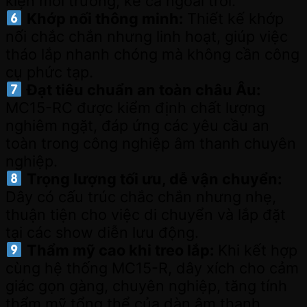
kiện môi trường, kể cả ngoài trời.
Khớp nối thông minh:
Thiết kế khớp
nối chắc chắn nhưng linh hoạt, giúp việc
tháo lắp nhanh chóng mà không cần công
cụ phức tạp.
Đạt tiêu chuẩn an toàn châu Âu:
MC15-RC được kiểm định chất lượng
nghiêm ngặt, đáp ứng các yêu cầu an
toàn trong công nghiệp âm thanh chuyên
nghiệp.
Trọng lượng tối ưu, dễ vận chuyển:
Dây có cấu trúc chắc chắn nhưng nhẹ,
thuận tiện cho việc di chuyển và lắp đặt
tại các show diễn lưu động.
Thẩm mỹ cao khi treo lắp:
Khi kết hợp
cùng hệ thống MC15-R, dây xích cho cảm
giác gọn gàng, chuyên nghiệp, tăng tính
thẩm mỹ tổng thể của dàn âm thanh.