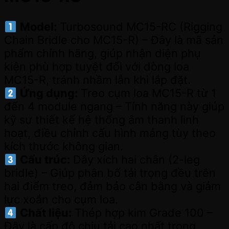
Model:
Turbosound MC15-RC (Rigging
Chain Bridle cho MC15-R) – Đây là mã sản
phẩm chính hãng, giúp nhận diện phụ
kiện phù hợp tuyệt đối với dòng loa
MC15-R, tránh nhầm lẫn khi lắp đặt.
Ứng dụng:
Treo cụm loa MC15-R từ 1
đến 4 module ngang – Tính năng này giúp
kỹ sư thiết kế hệ thống âm thanh linh
hoạt, điều chỉnh cấu hình mảng tùy theo
kích thước không gian.
Cấu trúc:
Dây xích hai chân (2-leg
bridle) – Giúp phân bố tải trọng đều trên
hai điểm treo, đảm bảo cân bằng và giảm
lực xoắn cho cụm loa.
Chất liệu:
Thép hợp kim Grade 100 –
Đây là cấp độ chịu tải cao nhất trong