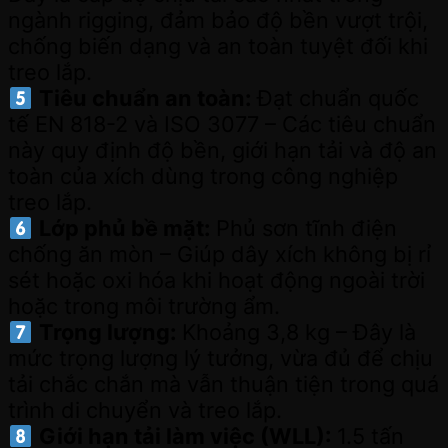
ngành rigging, đảm bảo độ bền vượt trội,
chống biến dạng và an toàn tuyệt đối khi
treo lắp.
Tiêu chuẩn an toàn:
Đạt chuẩn quốc
tế EN 818-2 và ISO 3077 – Các tiêu chuẩn
này quy định độ bền, giới hạn tải và độ an
toàn của xích dùng trong công nghiệp
treo lắp.
Lớp phủ bề mặt:
Phủ sơn tĩnh điện
chống ăn mòn – Giúp dây xích không bị rỉ
sét hoặc oxi hóa khi hoạt động ngoài trời
hoặc trong môi trường ẩm.
Trọng lượng:
Khoảng 3,8 kg – Đây là
mức trọng lượng lý tưởng, vừa đủ để chịu
tải chắc chắn mà vẫn thuận tiện trong quá
trình di chuyển và treo lắp.
Giới hạn tải làm việc (WLL):
1.5 tấn