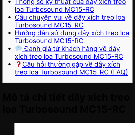
Thông số kỹ thuật của dây xích treo
loa Turbosound MC15-RC
Câu chuyện vui về dây xích treo loa
Turbosound MC15-RC
Hướng dẫn sử dụng dây xích treo loa
Turbosound MC15-RC
Đánh giá từ khách hàng về dây
xích treo loa Turbosound MC15-RC
Câu hỏi thường gặp về dây xích
treo loa Turbosound MC15-RC (FAQ)
Mô tả chi tiết dây xích treo
loa Turbosound MC15-RC