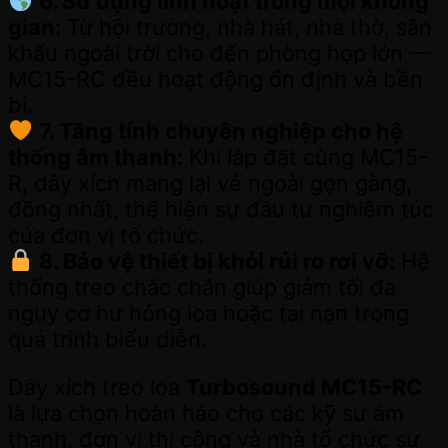
6. Sử dụng linh hoạt trong mọi không
gian:
Từ hội trường, nhà hát, nhà thờ, sân
khấu ngoài trời cho đến phòng họp lớn —
MC15-RC đều hoạt động ổn định và bền
bỉ.
7. Tăng tính chuyên nghiệp cho hệ
thống âm thanh:
Khi lắp đặt cùng MC15-
R, dây xích mang lại vẻ ngoài gọn gàng,
đồng nhất, thể hiện sự đầu tư nghiêm túc
của đơn vị tổ chức.
8. Bảo vệ thiết bị khỏi rủi ro rơi vỡ:
Hệ
thống treo chắc chắn giúp giảm tối đa
nguy cơ hư hỏng loa hoặc tai nạn trong
quá trình biểu diễn.
Dây xích treo loa
Turbosound MC15-RC
là lựa chọn hoàn hảo cho các kỹ sư âm
thanh, đơn vị thi công và nhà tổ chức sự