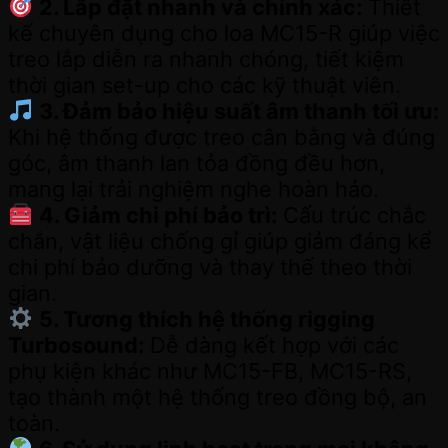
2. Lắp đặt nhanh và chính xác:
Thiết
kế chuyên dụng cho loa MC15-R giúp việc
treo lắp diễn ra nhanh chóng, tiết kiệm
thời gian set-up cho các kỹ thuật viên.
3. Đảm bảo hiệu suất âm thanh tối ưu:
Khi hệ thống được treo cân bằng và đúng
góc, âm thanh lan tỏa đồng đều hơn,
mang lại trải nghiệm nghe hoàn hảo.
4. Giảm chi phí bảo trì:
Cấu trúc chắc
chắn, vật liệu chống gỉ giúp giảm đáng kể
chi phí bảo dưỡng và thay thế theo thời
gian.
5. Tương thích hệ thống rigging
Turbosound:
Dễ dàng kết hợp với các
phụ kiện khác như MC15-FB, MC15-RS,
tạo thành một hệ thống treo đồng bộ, an
toàn.