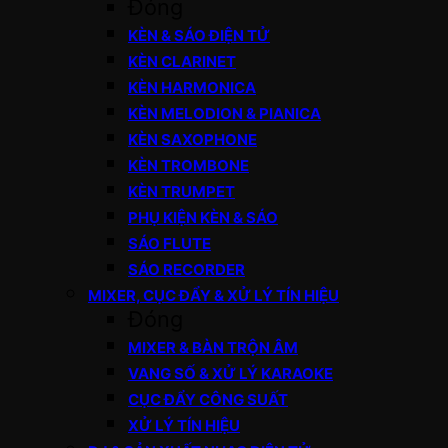
Đóng
KÈN & SÁO ĐIỆN TỬ
KÈN CLARINET
KÈN HARMONICA
KÈN MELODION & PIANICA
KÈN SAXOPHONE
KÈN TROMBONE
KÈN TRUMPET
PHỤ KIỆN KÈN & SÁO
SÁO FLUTE
SÁO RECORDER
MIXER, CỤC ĐẨY & XỬ LÝ TÍN HIỆU
Đóng
MIXER & BÀN TRỘN ÂM
VANG SỐ & XỬ LÝ KARAOKE
CỤC ĐẨY CÔNG SUẤT
XỬ LÝ TÍN HIỆU