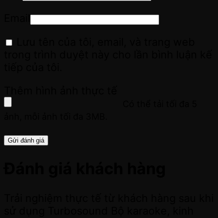
Email
Lưu tên của tôi, email, và trang web
trong trình duyệt này cho lần bình luận kế
tiếp của tôi.
Thêm hình ảnh thực tế
Có thể tải tối đa 5
ảnh, mỗi ảnh tối đa 3MB.
Đánh giá khách hàng
Trải nghiệm thực tế từ khách hàng sau khi
sử dụng Turbosound Bộ karaoke, kinh