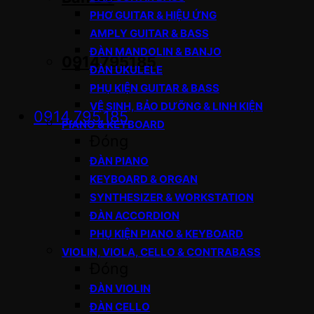
PHƠ GUITAR & HIỆU ỨNG
AMPLY GUITAR & BASS
ĐÀN MANDOLIN & BANJO
0914795185
ĐÀN UKULELE
PHỤ KIỆN GUITAR & BASS
VỆ SINH, BẢO DƯỠNG & LINH KIỆN
0914.795.185
PIANO & KEYBOARD
Đóng
ĐÀN PIANO
KEYBOARD & ORGAN
SYNTHESIZER & WORKSTATION
ĐÀN ACCORDION
PHỤ KIỆN PIANO & KEYBOARD
VIOLIN, VIOLA, CELLO & CONTRABASS
Đóng
ĐÀN VIOLIN
ĐÀN CELLO