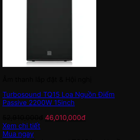
Âm thanh lắp đặt & Hội nghị
Turbosound TQ15 Loa Nguồn Điểm
Passive 2200W 15inch
Giá
Giá
52,910,000
đ
46,010,000
đ
gốc
hiện
Xem chi tiết
là:
tại
Mua ngay