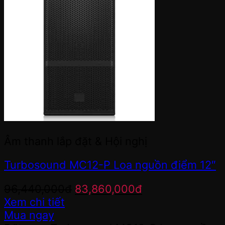
Âm thanh lắp đặt & Hội nghị
Turbosound MC12-P Loa nguồn điểm 12″
Giá
Giá
96,440,000
đ
83,860,000
đ
gốc
hiện
Xem chi tiết
là:
tại
Mua ngay