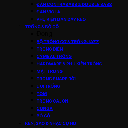
ĐÀN CONTRABASS & DOUBLE BASS
ĐÀN VIOLA
PHỤ KIỆN ĐÀN DÂY KÉO
TRỐNG & BỘ GÕ
Đóng
BỘ TRỐNG CƠ & TRỐNG JAZZ
TRỐNG ĐIỆN
CYMBAL TRỐNG
HARDWARE & PHỤ KIỆN TRỐNG
MẶT TRỐNG
TRỐNG SNARE RỜI
DÙI TRỐNG
TOM
TRỐNG CAJON
CONGA
BỘ GÕ
KÈN, SÁO & NHẠC CỤ HƠI