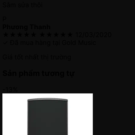
Sắm sửa thôi
P
Phương Thanh
★★★★★
★★★★★
12/03/2020
✓ Đã mua hàng tại Gold Music
Giá tốt nhất thị trường
Sản phẩm tương tự
-13%