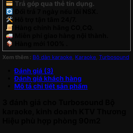
Trả góp qua thẻ tín dụng.
Đổi trả 7 ngày nếu lỗi NSX.
Hỗ trợ tận tâm 24/7.
Hàng chính hãng CO,CQ.
Miễn phí giao hàng nội thành.
Hàng mới 100% .
Xem thêm :
Bộ dàn karaoke
,
Karaoke
,
Turbosound
Đánh giá (3)
Đánh giá khách hàng
Mô tả chi tiết sản phẩm
3 đánh giá cho
Turbosound Bộ
karaoke, kinh doanh KTV Thương
Hiệu phù hợp phòng 90m2