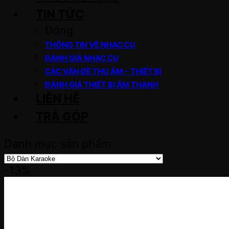
TIN TỨC
Đóng
THÔNG TIN VỀ NHẠC CỤ
ĐÁNH GIÁ NHẠC CỤ
CÁC VẤN ĐỀ THU ÂM – THIẾT BỊ
ĐÁNH GIÁ THIẾT BỊ ÂM THANH
LIÊN HỆ
TRẢ GÓP
Danh mục sản phẩm
-13%