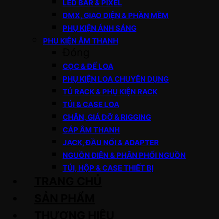
LED BAR & PIXEL
DMX, GIAO DIỆN & PHẦN MỀM
PHỤ KIỆN ÁNH SÁNG
PHỤ KIỆN ÂM THANH
Đóng
CỌC & ĐẾ LOA
PHỤ KIỆN LOA CHUYÊN DỤNG
TỦ RACK & PHỤ KIỆN RACK
TÚI & CASE LOA
CHÂN, GIÁ ĐỠ & RIGGING
CÁP ÂM THANH
JACK, ĐẦU NỐI & ADAPTER
NGUỒN ĐIỆN & PHÂN PHỐI NGUỒN
TÚI, HỘP & CASE THIẾT BỊ
TRANG CHỦ
SẢN PHẨM
THƯƠNG HIỆU