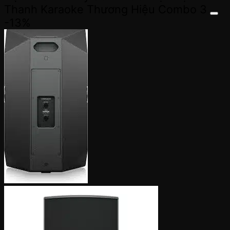
184,500,000đ.
Thanh Karaoke Thương Hiệu Combo 3
-13%