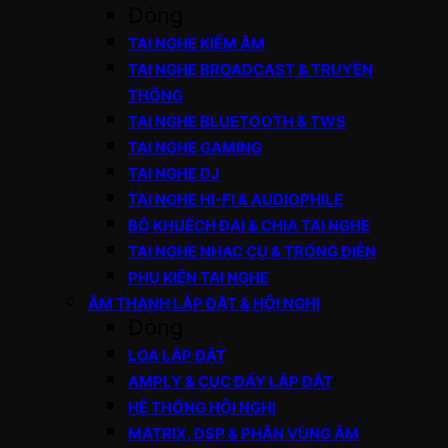
Đóng
TAI NGHE KIỂM ÂM
TAI NGHE BROADCAST & TRUYỀN
THÔNG
TAI NGHE BLUETOOTH & TWS
TAI NGHE GAMING
TAI NGHE DJ
TAI NGHE HI-FI & AUDIOPHILE
BỘ KHUẾCH ĐẠI & CHIA TAI NGHE
TAI NGHE NHẠC CỤ & TRỐNG ĐIỆN
PHỤ KIỆN TAI NGHE
ÂM THANH LẮP ĐẶT & HỘI NGHỊ
Đóng
LOA LẮP ĐẶT
AMPLY & CỤC ĐẨY LẮP ĐẶT
HỆ THỐNG HỘI NGHỊ
MATRIX, DSP & PHÂN VÙNG ÂM