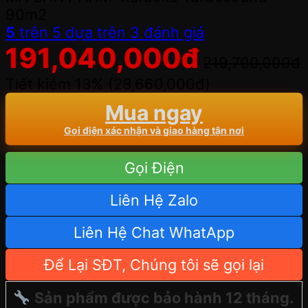
90m2
5
trên 5 dựa trên
3
đánh giá
191,040,000
đ
219,700,000
đ
Tiết kiệm 13% (
28,660,000
đ
)
Mua ngay
Gọi điện xác nhận và giao hàng tận nơi
Gọi Điện
Liên Hệ Zalo
Liên Hệ Chat WhatApp
Để Lại SĐT, Chúng tôi sẽ gọi lại
Sản phẩm được bảo hành 12 tháng.