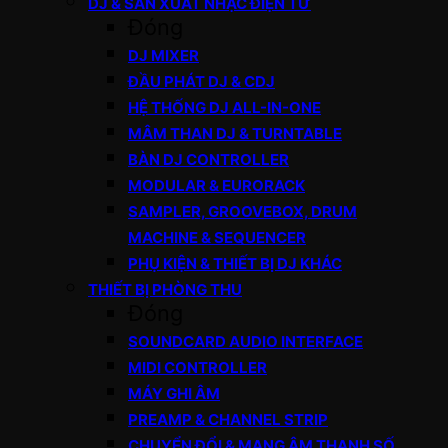
DJ & SẢN XUẤT NHẠC ĐIỆN TỬ
Đóng
DJ MIXER
ĐẦU PHÁT DJ & CDJ
HỆ THỐNG DJ ALL-IN-ONE
MÂM THAN DJ & TURNTABLE
BÀN DJ CONTROLLER
MODULAR & EURORACK
SAMPLER, GROOVEBOX, DRUM
MACHINE & SEQUENCER
PHỤ KIỆN & THIẾT BỊ DJ KHÁC
THIẾT BỊ PHÒNG THU
Đóng
SOUNDCARD AUDIO INTERFACE
MIDI CONTROLLER
MÁY GHI ÂM
PREAMP & CHANNEL STRIP
CHUYỂN ĐỔI & MẠNG ÂM THANH SỐ