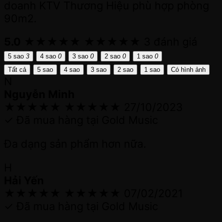
doanh KTV Thương Hiệu phù hợp phòng
90m2.
5.0
★★★★★
★★★★★
3 đánh giá
5 sao
3
4 sao
0
3 sao
0
2 sao
0
1 sao
0
Tất cả
5 sao
4 sao
3 sao
2 sao
1 sao
Có hình ảnh
N
Nguyễn Minh
★★★★★
★★★★★
27/10/2023
✓ Đã mua hàng tại Gold Music
Đa dạng sản phẩm hơn nữa.
H
Hải Yến
★★★★★
★★★★★
07/02/2021
✓ Đã mua hàng tại Gold Music