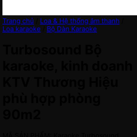
Trang chủ
/
Loa & Hệ thống âm thanh
/
Loa karaoke
/
Bộ Dàn Karaoke
Turbosound Bộ
karaoke, kinh doanh
KTV Thương Hiệu
phù hợp phòng
90m2
MÃ SẢN PHẨM: Karaoke Turbosound