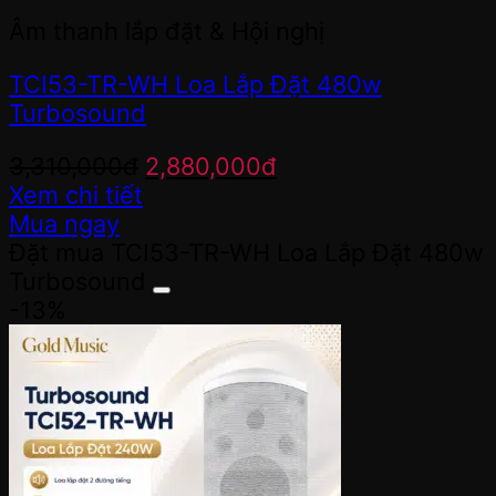
Âm thanh lắp đặt & Hội nghị
TCI53-TR-WH Loa Lắp Đặt 480w
Turbosound
Giá
Giá
3,310,000
đ
2,880,000
đ
gốc
hiện
Xem chi tiết
là:
tại
Mua ngay
3,310,000đ.
là:
Đặt mua TCI53-TR-WH Loa Lắp Đặt 480w
2,880,000đ.
Turbosound
-13%