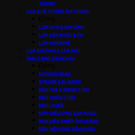
THANH
LOA & HỆ THỐNG ÂM THANH
Đóng
LOA HI-FI & GIA ĐÌNH
LOA SÂN KHẤU & PA
LOA KARAOKE
LOA DI ĐỘNG & LOA KÉO
ÁNH SÁNG SÂN KHẤU
Đóng
MOVING HEAD
STROBE & BLINDER
ĐÈN PAR & WASH TĨNH
ĐÈN CHIẾU TĨNH
ĐÈN LASER
MÁY HIỆU ỨNG SÂN KHẤU
BÀN ĐIỀU KHIỂN ÁNH SÁNG
ĐÈN HIỆU ỨNG SÂN KHẤU