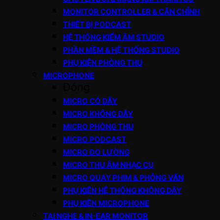
MONITOR CONTROLLER & CÂN CHỈNH
THIẾT BỊ PODCAST
HỆ THỐNG KIỂM ÂM STUDIO
PHẦN MỀM & HỆ THỐNG STUDIO
PHỤ KIỆN PHÒNG THU
MICROPHONE
Đóng
MICRO CÓ DÂY
MICRO KHÔNG DÂY
MICRO PHÒNG THU
MICRO PODCAST
MICRO ĐO LƯỜNG
MICRO THU ÂM NHẠC CỤ
MICRO QUAY PHIM & PHỎNG VẤN
PHỤ KIỆN HỆ THỐNG KHÔNG DÂY
PHỤ KIỆN MICROPHONE
TAI NGHE & IN-EAR MONITOR