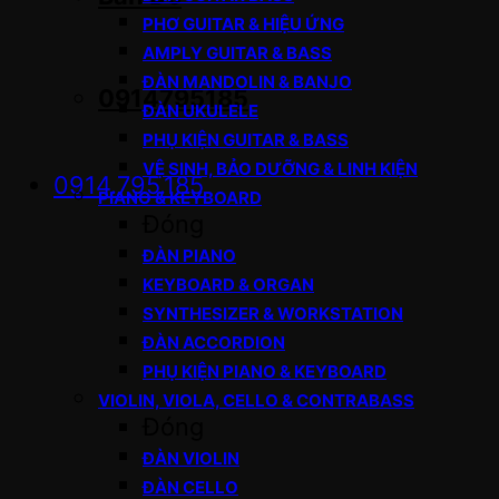
PHƠ GUITAR & HIỆU ỨNG
AMPLY GUITAR & BASS
ĐÀN MANDOLIN & BANJO
0914795185
ĐÀN UKULELE
PHỤ KIỆN GUITAR & BASS
VỆ SINH, BẢO DƯỠNG & LINH KIỆN
0914.795.185
PIANO & KEYBOARD
Đóng
ĐÀN PIANO
KEYBOARD & ORGAN
SYNTHESIZER & WORKSTATION
ĐÀN ACCORDION
PHỤ KIỆN PIANO & KEYBOARD
VIOLIN, VIOLA, CELLO & CONTRABASS
Đóng
ĐÀN VIOLIN
ĐÀN CELLO