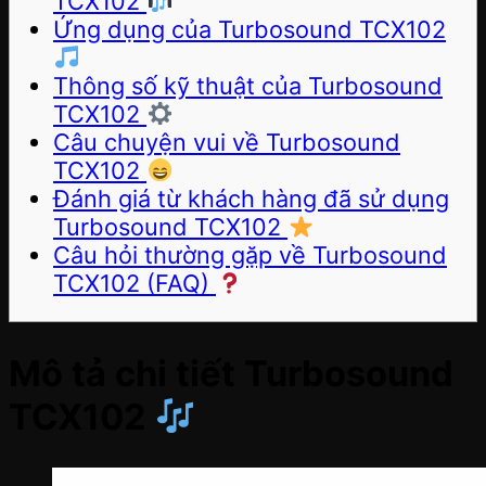
TCX102
Ứng dụng của Turbosound TCX102
Thông số kỹ thuật của Turbosound
TCX102
Câu chuyện vui về Turbosound
TCX102
Đánh giá từ khách hàng đã sử dụng
Turbosound TCX102
Câu hỏi thường gặp về Turbosound
TCX102 (FAQ)
Mô tả chi tiết Turbosound
TCX102