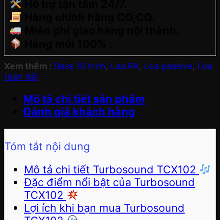
Hỗ trợ tận tâm 24/7.
Hàng chính hãng CO,CQ.
Miễn phí giao hàng nội thành.
Hàng mới 100% .
Xem thêm :
Bass 10 inch
,
Loa PA
,
Loa passive
,
Loa
toàn dải
Mô tả chi tiết sản phẩm
Đánh giá khách hàng
Tóm tắt nội dung
Mô tả chi tiết Turbosound TCX102
Đặc điểm nổi bật của Turbosound
TCX102
Lợi ích khi bạn mua Turbosound