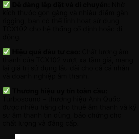
Dễ dàng lắp đặt và di chuyển:
Nhờ
kích thước gọn gàng và nhiều điểm gắn
rigging, bạn có thể linh hoạt sử dụng
TCX102 cho hệ thống cố định hoặc di
động.
Hiệu quả đầu tư cao:
Chất lượng âm
thanh của TCX102 vượt xa tầm giá, mang
lại giá trị sử dụng lâu dài cho cả cá nhân
và doanh nghiệp âm thanh.
Thương hiệu uy tín toàn cầu:
Turbosound – thương hiệu Anh Quốc
được nhiều hãng cho thuê âm thanh và kỹ
sư âm thanh tin dùng, bảo chứng cho
chất lượng và đẳng cấp.