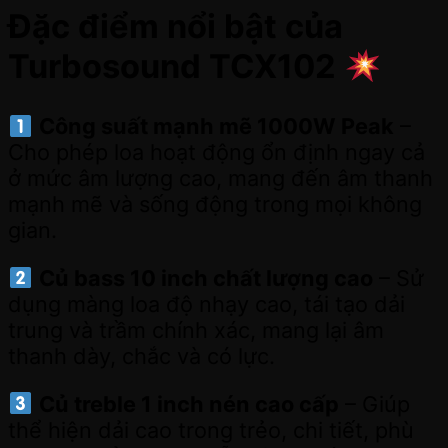
Đặc điểm nổi bật của
Turbosound TCX102
Công suất mạnh mẽ 1000W Peak
–
Cho phép loa hoạt động ổn định ngay cả
ở mức âm lượng cao, mang đến âm thanh
mạnh mẽ và sống động trong mọi không
gian.
Củ bass 10 inch chất lượng cao
– Sử
dụng màng loa độ nhạy cao, tái tạo dải
trung và trầm chính xác, mang lại âm
thanh dày, chắc và có lực.
Củ treble 1 inch nén cao cấp
– Giúp
thể hiện dải cao trong trẻo, chi tiết, phù