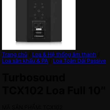
Trang chủ
/
Loa & Hệ thống âm thanh
/
Loa sân khấu & PA
/
Loa Toàn Dải Passive
Turbosound
TCX102 Loa Full 10″
MÃ SẢN PHẨM: TCX102