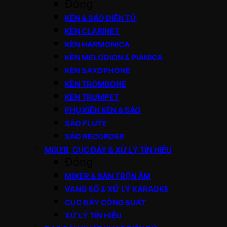
Đóng
KÈN & SÁO ĐIỆN TỬ
KÈN CLARINET
KÈN HARMONICA
KÈN MELODION & PIANICA
KÈN SAXOPHONE
KÈN TROMBONE
KÈN TRUMPET
PHỤ KIỆN KÈN & SÁO
SÁO FLUTE
SÁO RECORDER
MIXER, CỤC ĐẨY & XỬ LÝ TÍN HIỆU
Đóng
MIXER & BÀN TRỘN ÂM
VANG SỐ & XỬ LÝ KARAOKE
CỤC ĐẨY CÔNG SUẤT
XỬ LÝ TÍN HIỆU