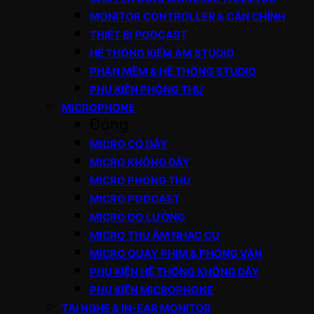
MONITOR CONTROLLER & CÂN CHỈNH
THIẾT BỊ PODCAST
HỆ THỐNG KIỂM ÂM STUDIO
PHẦN MỀM & HỆ THỐNG STUDIO
PHỤ KIỆN PHÒNG THU
MICROPHONE
Đóng
MICRO CÓ DÂY
MICRO KHÔNG DÂY
MICRO PHÒNG THU
MICRO PODCAST
MICRO ĐO LƯỜNG
MICRO THU ÂM NHẠC CỤ
MICRO QUAY PHIM & PHỎNG VẤN
PHỤ KIỆN HỆ THỐNG KHÔNG DÂY
PHỤ KIỆN MICROPHONE
TAI NGHE & IN-EAR MONITOR