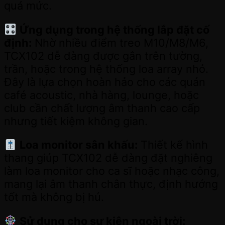
quá mức.
Ứng dụng trong hệ thống lắp đặt cố
định:
Nhờ nhiều điểm treo M10/M8/M6,
TCX102 dễ dàng được gắn trên tường,
trần, hoặc trong hệ thống loa array nhỏ.
Đây là lựa chọn hoàn hảo cho các quán
café acoustic, nhà hàng, lounge, hoặc
club cần chất lượng âm thanh cao cấp
nhưng tiết kiệm không gian.
Loa monitor sân khấu:
Thiết kế hình
thang giúp TCX102 dễ dàng đặt nghiêng
làm loa monitor cho ca sĩ hoặc nhạc công,
mang lại âm thanh chân thực, định hướng
tốt mà không bị hú.
Sử dụng cho sự kiện ngoài trời: