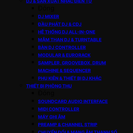
DJ & SẢN XUẤT NHẠC ĐIỆN TỬ
Đóng
DJ MIXER
ĐẦU PHÁT DJ & CDJ
HỆ THỐNG DJ ALL-IN-ONE
MÂM THAN DJ & TURNTABLE
BÀN DJ CONTROLLER
MODULAR & EURORACK
SAMPLER, GROOVEBOX, DRUM
MACHINE & SEQUENCER
PHỤ KIỆN & THIẾT BỊ DJ KHÁC
THIẾT BỊ PHÒNG THU
Đóng
SOUNDCARD AUDIO INTERFACE
MIDI CONTROLLER
MÁY GHI ÂM
PREAMP & CHANNEL STRIP
CHUYỂN ĐỔI & MẠNG ÂM THANH SỐ