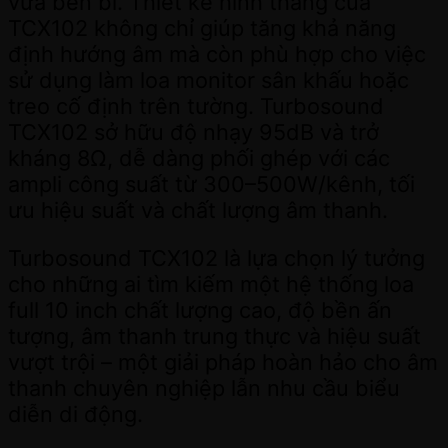
vừa bền bỉ. Thiết kế hình thang của
TCX102 không chỉ giúp tăng khả năng
định hướng âm mà còn phù hợp cho việc
sử dụng làm loa monitor sân khấu hoặc
treo cố định trên tường. Turbosound
TCX102 sở hữu độ nhạy 95dB và trở
kháng 8Ω, dễ dàng phối ghép với các
ampli công suất từ 300–500W/kênh, tối
ưu hiệu suất và chất lượng âm thanh.
Turbosound TCX102 là lựa chọn lý tưởng
cho những ai tìm kiếm một hệ thống loa
full 10 inch chất lượng cao, độ bền ấn
tượng, âm thanh trung thực và hiệu suất
vượt trội – một giải pháp hoàn hảo cho âm
thanh chuyên nghiệp lẫn nhu cầu biểu
diễn di động.