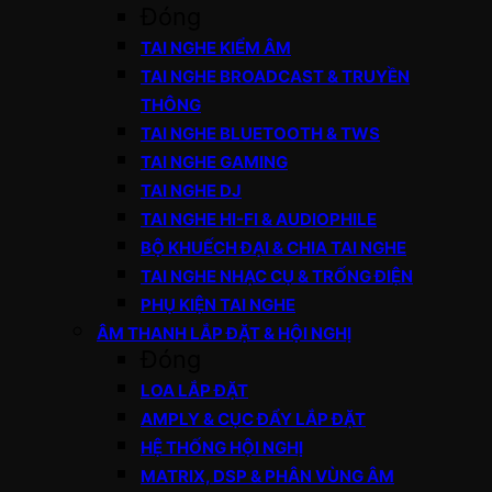
Đóng
TAI NGHE KIỂM ÂM
TAI NGHE BROADCAST & TRUYỀN
THÔNG
TAI NGHE BLUETOOTH & TWS
TAI NGHE GAMING
TAI NGHE DJ
TAI NGHE HI-FI & AUDIOPHILE
BỘ KHUẾCH ĐẠI & CHIA TAI NGHE
TAI NGHE NHẠC CỤ & TRỐNG ĐIỆN
PHỤ KIỆN TAI NGHE
ÂM THANH LẮP ĐẶT & HỘI NGHỊ
Đóng
LOA LẮP ĐẶT
AMPLY & CỤC ĐẨY LẮP ĐẶT
HỆ THỐNG HỘI NGHỊ
MATRIX, DSP & PHÂN VÙNG ÂM