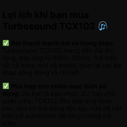
Lợi ích khi bạn mua
Turbosound TCX102
Âm thanh mạnh mẽ và trung thực:
Turbosound TCX102 mang đến dải âm
rộng, đáp ứng từ 68Hz–20kHz, thể hiện
tốt cả bass, mid và treble, giúp tái tạo âm
nhạc sống động và chi tiết.
Phù hợp cho nhiều mục đích sử
dụng:
Dù bạn là ban nhạc, DJ, hay chủ
quán café, TCX102 đều đáp ứng hoàn
hảo, vừa có thể dùng độc lập, vừa dễ kết
hợp với subwoofer để tăng cường dải
trầm.