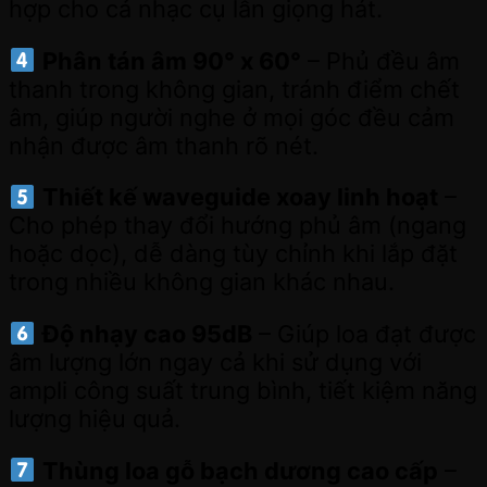
hợp cho cả nhạc cụ lẫn giọng hát.
Phân tán âm 90° x 60°
– Phủ đều âm
thanh trong không gian, tránh điểm chết
âm, giúp người nghe ở mọi góc đều cảm
nhận được âm thanh rõ nét.
Thiết kế waveguide xoay linh hoạt
–
Cho phép thay đổi hướng phủ âm (ngang
hoặc dọc), dễ dàng tùy chỉnh khi lắp đặt
trong nhiều không gian khác nhau.
Độ nhạy cao 95dB
– Giúp loa đạt được
âm lượng lớn ngay cả khi sử dụng với
ampli công suất trung bình, tiết kiệm năng
lượng hiệu quả.
Thùng loa gỗ bạch dương cao cấp
–