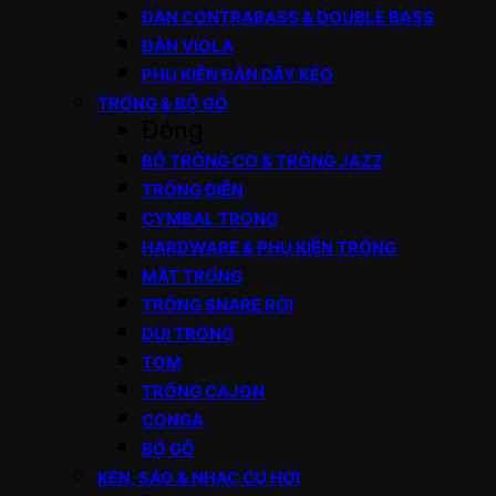
ĐÀN CONTRABASS & DOUBLE BASS
ĐÀN VIOLA
PHỤ KIỆN ĐÀN DÂY KÉO
TRỐNG & BỘ GÕ
Đóng
BỘ TRỐNG CƠ & TRỐNG JAZZ
TRỐNG ĐIỆN
CYMBAL TRỐNG
HARDWARE & PHỤ KIỆN TRỐNG
MẶT TRỐNG
TRỐNG SNARE RỜI
DÙI TRỐNG
TOM
TRỐNG CAJON
CONGA
BỘ GÕ
KÈN, SÁO & NHẠC CỤ HƠI