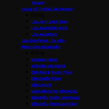
THANH
LOA & HỆ THỐNG ÂM THANH
Đóng
LOA HI-FI & GIA ĐÌNH
LOA SÂN KHẤU & PA
LOA KARAOKE
LOA DI ĐỘNG & LOA KÉO
ÁNH SÁNG SÂN KHẤU
Đóng
MOVING HEAD
STROBE & BLINDER
ĐÈN PAR & WASH TĨNH
ĐÈN CHIẾU TĨNH
ĐÈN LASER
MÁY HIỆU ỨNG SÂN KHẤU
BÀN ĐIỀU KHIỂN ÁNH SÁNG
ĐÈN HIỆU ỨNG SÂN KHẤU