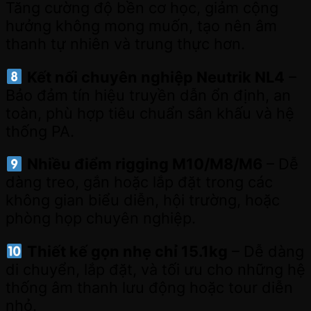
Tăng cường độ bền cơ học, giảm cộng
hưởng không mong muốn, tạo nên âm
thanh tự nhiên và trung thực hơn.
Kết nối chuyên nghiệp Neutrik NL4
–
Bảo đảm tín hiệu truyền dẫn ổn định, an
toàn, phù hợp tiêu chuẩn sân khấu và hệ
thống PA.
Nhiều điểm rigging M10/M8/M6
– Dễ
dàng treo, gắn hoặc lắp đặt trong các
không gian biểu diễn, hội trường, hoặc
phòng họp chuyên nghiệp.
Thiết kế gọn nhẹ chỉ 15.1kg
– Dễ dàng
di chuyển, lắp đặt, và tối ưu cho những hệ
thống âm thanh lưu động hoặc tour diễn
nhỏ.