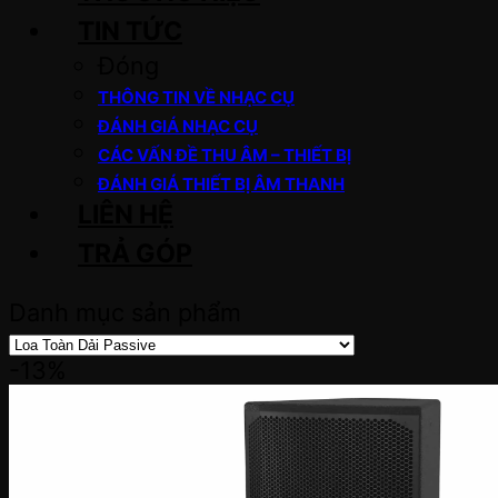
TIN TỨC
Đóng
THÔNG TIN VỀ NHẠC CỤ
ĐÁNH GIÁ NHẠC CỤ
CÁC VẤN ĐỀ THU ÂM – THIẾT BỊ
ĐÁNH GIÁ THIẾT BỊ ÂM THANH
LIÊN HỆ
TRẢ GÓP
Danh mục sản phẩm
-13%