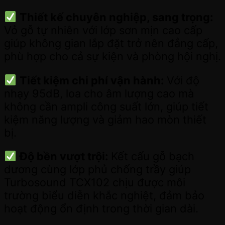
Thiết kế chuyên nghiệp, sang trọng:
Vỏ gỗ tự nhiên với lớp sơn mịn cao cấp
giúp không gian lắp đặt trở nên đẳng cấp,
phù hợp cho cả sự kiện và phòng hội nghị.
Tiết kiệm chi phí vận hành:
Với độ
nhạy 95dB, loa cho âm lượng cao mà
không cần ampli công suất lớn, giúp tiết
kiệm năng lượng và giảm hao mòn thiết
bị.
Độ bền vượt trội:
Kết cấu gỗ bạch
dương cùng lớp phủ chống trầy giúp
Turbosound TCX102 chịu được môi
trường biểu diễn khắc nghiệt, đảm bảo
hoạt động ổn định trong thời gian dài.