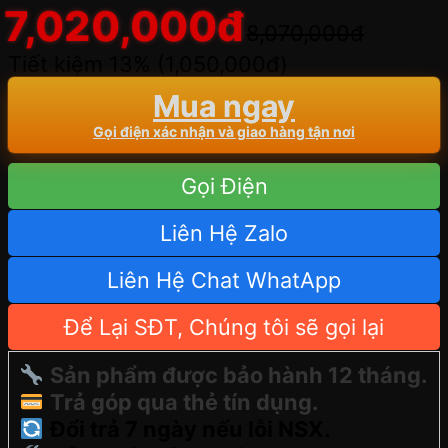
7,020,000
đ
8,070,000
đ
Tiết kiệm 13% (
1,050,000
đ
)
Mua ngay
Gọi điện xác nhận và giao hàng tận nơi
Gọi Điện
Liên Hệ Zalo
Liên Hệ Chat WhatApp
Để Lại SĐT, Chúng tôi sẽ gọi lại
Sản phẩm được bảo hành 12 tháng.
Trả góp qua thẻ tín dụng.
Đổi trả 7 ngày nếu lỗi NSX.