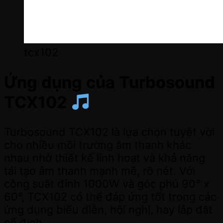
tcx102
Ứng dụng của Turbosound
TCX102
Turbosound TCX102 là lựa chọn tuyệt vời
cho nhiều môi trường âm thanh khác
nhau nhờ thiết kế linh hoạt và khả năng
tái tạo âm thanh mạnh mẽ, rõ nét. Với
công suất đỉnh 1000W và góc phủ 90° x
60°, TCX102 có thể đáp ứng tốt trong các
ứng dụng biểu diễn, hội nghị, hay lắp đặt
cố định.