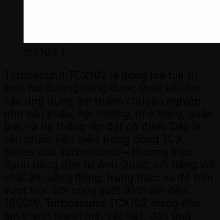
tcx102 1
Turbosound TCX102 là dòng loa full 10
inch hai đường tiếng được thiết kế cho
các ứng dụng âm thanh chuyên nghiệp
như sân khấu, hội trường, nhà hàng, quán
bar, và hệ thống lắp đặt cố định. Đây là
sản phẩm tiêu biểu trong dòng TCX
Series của Turbosound – thương hiệu
danh tiếng đến từ Anh Quốc, nổi tiếng với
chất âm sống động, trung thực và độ bền
vượt trội. Với công suất đỉnh lên đến
1000W, Turbosound TCX102 mang đến
âm thanh mạnh mẽ, sắc nét, đáp ứng