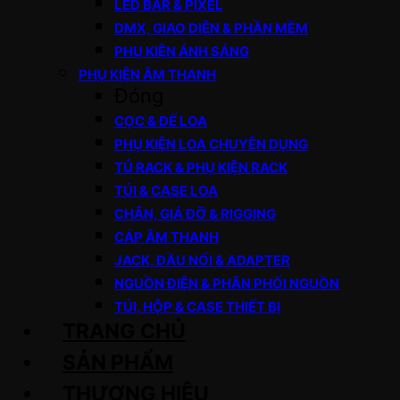
LED BAR & PIXEL
DMX, GIAO DIỆN & PHẦN MỀM
PHỤ KIỆN ÁNH SÁNG
PHỤ KIỆN ÂM THANH
Đóng
CỌC & ĐẾ LOA
PHỤ KIỆN LOA CHUYÊN DỤNG
TỦ RACK & PHỤ KIỆN RACK
TÚI & CASE LOA
CHÂN, GIÁ ĐỠ & RIGGING
CÁP ÂM THANH
JACK, ĐẦU NỐI & ADAPTER
NGUỒN ĐIỆN & PHÂN PHỐI NGUỒN
TÚI, HỘP & CASE THIẾT BỊ
TRANG CHỦ
SẢN PHẨM
THƯƠNG HIỆU