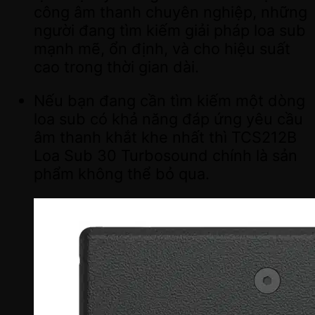
công âm thanh chuyên nghiệp, những
người đang tìm kiếm giải pháp loa sub
mạnh mẽ, ổn định, và cho hiệu suất
cao trong thời gian dài.
Nếu bạn đang cần tìm kiếm một dòng
loa sub có khả năng đáp ứng yêu cầu
âm thanh khắt khe nhất thì TCS212B
Loa Sub 30 Turbosound chính là sản
phẩm không thể bỏ qua.