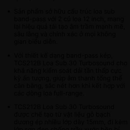
Sản phẩm sở hữu cấu trúc loa sub
band-pass với 2 củ loa 12 inch, mang
lại hiệu quả tái tạo âm trầm mạnh mẽ,
sâu lắng và chính xác ở mọi không
gian biểu diễn.
Với thiết kế dạng band-pass kép,
TCS212B Loa Sub 30 Turbosound cho
khả năng kiểm soát dải tần thấp cực
kỳ ấn tượng, giúp âm thanh tổng thể
cân bằng, sắc nét hơn khi kết hợp với
các dòng loa full-range.
TCS212B Loa Sub 30 Turbosound
được chế tạo từ vật liệu gỗ bạch
dương ép nhiều lớp dày 15mm, đi kèm
lớp sơn đen chống trầy xước bền bỉ,