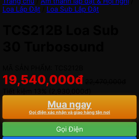
Trang chủ
/
Âm thanh lắp đặt & Hội nghị
/
Loa Lắp Đặt
/
Loa Sub Lắp Đặt
TCS212B Loa Sub
30 Turbosound
MÃ SẢN PHẨM: TCS212B
19,540,000
đ
22,470,000
đ
Tiết kiệm 13% (
2,930,000
đ
)
Mua ngay
Gọi điện xác nhận và giao hàng tận nơi
Gọi Điện