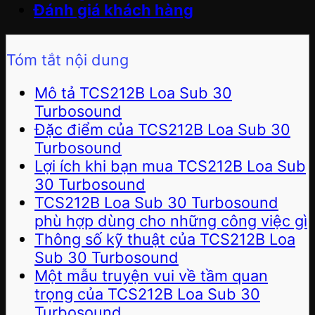
Đánh giá khách hàng
Tóm tắt nội dung
Mô tả TCS212B Loa Sub 30
Turbosound
Đặc điểm của TCS212B Loa Sub 30
Turbosound
Lợi ích khi bạn mua TCS212B Loa Sub
30 Turbosound
TCS212B Loa Sub 30 Turbosound
phù hợp dùng cho những công việc gì
Thông số kỹ thuật của TCS212B Loa
Sub 30 Turbosound
Một mẫu truyện vui về tầm quan
trọng của TCS212B Loa Sub 30
Turbosound