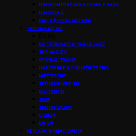
ĐÀN CONTRABASS & DOUBLE BASS
ĐÀN VIOLA
PHỤ KIỆN ĐÀN DÂY KÉO
TRỐNG & BỘ GÕ
Đóng
BỘ TRỐNG CƠ & TRỐNG JAZZ
TRỐNG ĐIỆN
CYMBAL TRỐNG
HARDWARE & PHỤ KIỆN TRỐNG
MẶT TRỐNG
TRỐNG SNARE RỜI
DÙI TRỐNG
TOM
TRỐNG CAJON
CONGA
BỘ GÕ
KÈN, SÁO & NHẠC CỤ HƠI