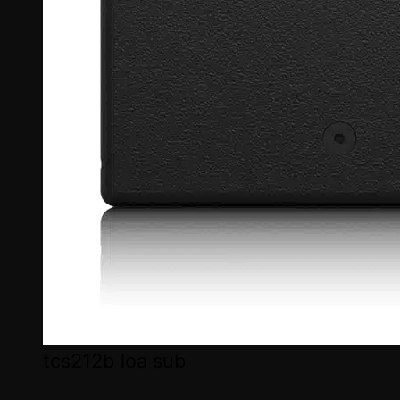
tcs212b loa sub