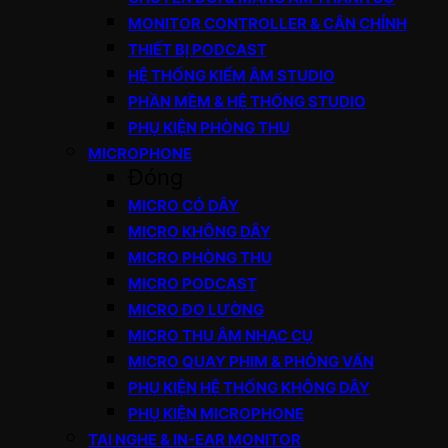
MONITOR CONTROLLER & CÂN CHỈNH
THIẾT BỊ PODCAST
HỆ THỐNG KIỂM ÂM STUDIO
PHẦN MỀM & HỆ THỐNG STUDIO
PHỤ KIỆN PHÒNG THU
MICROPHONE
Đóng
MICRO CÓ DÂY
MICRO KHÔNG DÂY
MICRO PHÒNG THU
MICRO PODCAST
MICRO ĐO LƯỜNG
MICRO THU ÂM NHẠC CỤ
MICRO QUAY PHIM & PHỎNG VẤN
PHỤ KIỆN HỆ THỐNG KHÔNG DÂY
PHỤ KIỆN MICROPHONE
TAI NGHE & IN-EAR MONITOR