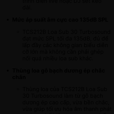
trình diễn live hoặc DJ set kéo
dài.
Mức áp suất âm cực cao 135dB SPL
TCS212B Loa Sub 30 Turbosound
đạt mức SPL tối đa 135dB, đủ để
lấp đầy các không gian biểu diễn
cỡ lớn mà không cần phải ghép
nối quá nhiều loa sub khác.
Thùng loa gỗ bạch dương ép chắc
chắn
Thùng loa của TCS212B Loa Sub
30 Turbosound làm từ gỗ bạch
dương ép cao cấp, vừa bền chắc,
vừa giúp tối ưu hóa âm thanh phát