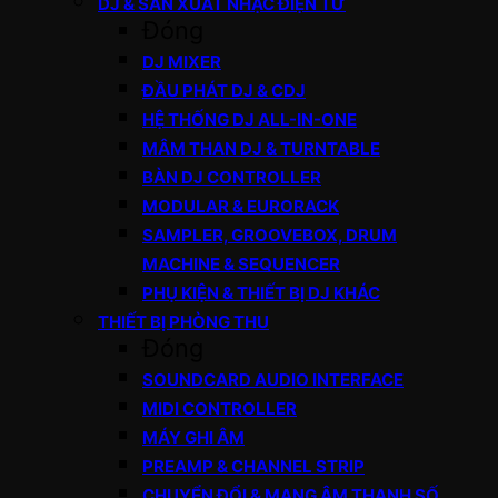
DJ & SẢN XUẤT NHẠC ĐIỆN TỬ
Đóng
DJ MIXER
ĐẦU PHÁT DJ & CDJ
HỆ THỐNG DJ ALL-IN-ONE
MÂM THAN DJ & TURNTABLE
BÀN DJ CONTROLLER
MODULAR & EURORACK
SAMPLER, GROOVEBOX, DRUM
MACHINE & SEQUENCER
PHỤ KIỆN & THIẾT BỊ DJ KHÁC
THIẾT BỊ PHÒNG THU
Đóng
SOUNDCARD AUDIO INTERFACE
MIDI CONTROLLER
MÁY GHI ÂM
PREAMP & CHANNEL STRIP
CHUYỂN ĐỔI & MẠNG ÂM THANH SỐ