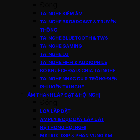
Đóng
TAI NGHE KIỂM ÂM
TAI NGHE BROADCAST & TRUYỀN
THÔNG
TAI NGHE BLUETOOTH & TWS
TAI NGHE GAMING
TAI NGHE DJ
TAI NGHE HI-FI & AUDIOPHILE
BỘ KHUẾCH ĐẠI & CHIA TAI NGHE
TAI NGHE NHẠC CỤ & TRỐNG ĐIỆN
PHỤ KIỆN TAI NGHE
ÂM THANH LẮP ĐẶT & HỘI NGHỊ
Đóng
LOA LẮP ĐẶT
AMPLY & CỤC ĐẨY LẮP ĐẶT
HỆ THỐNG HỘI NGHỊ
MATRIX, DSP & PHÂN VÙNG ÂM