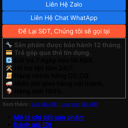
Liên Hệ Zalo
Liên Hệ Chat WhatApp
Để Lại SĐT, Chúng tôi sẽ gọi lại
Sản phẩm được bảo hành 12 tháng.
Trả góp qua thẻ tín dụng.
Đổi trả 7 ngày nếu lỗi NSX.
Hỗ trợ tận tâm 24/7.
Hàng chính hãng CO,CQ.
Miễn phí giao hàng nội thành.
Hàng mới 100% .
Xem thêm :
Loa lắp đặt
,
Loa sub lắp đặt
Mô tả chi tiết sản phẩm
Đánh giá (0)