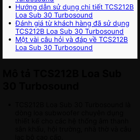
Hướng dẫn sử dụng chi tiết TCS212B
Loa Sub 30 Turbosound
Đánh giá từ khách hàng đã sử dụng
TCS212B Loa Sub 30 Turbosound
Một vài câu hỏi và đáp về TCS212B
Loa Sub 30 Turbosound
Mô tả TCS212B Loa Sub
30 Turbosound
TCS212B Loa Sub 30 Turbosound là
dòng loa subwoofer chuyên dụng
thiết kế cho các hệ thống âm thanh
sân khấu, hội trường, nhà thờ và câu
lạc bộ cao cấp.