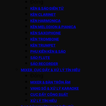
Đóng
KÈN & SÁO ĐIỆN TỬ
KÈN CLARINET
KÈN HARMONICA
KÈN MELODION & PIANICA
KÈN SAXOPHONE
KÈN TROMBONE
KÈN TRUMPET
PHỤ KIỆN KÈN & SÁO
SÁO FLUTE
SÁO RECORDER
MIXER, CỤC ĐẨY & XỬ LÝ TÍN HIỆU
Đóng
MIXER & BÀN TRỘN ÂM
VANG SỐ & XỬ LÝ KARAOKE
CỤC ĐẨY CÔNG SUẤT
XỬ LÝ TÍN HIỆU