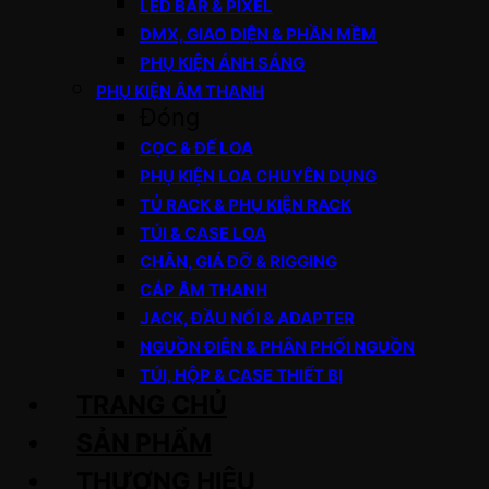
LED BAR & PIXEL
DMX, GIAO DIỆN & PHẦN MỀM
PHỤ KIỆN ÁNH SÁNG
PHỤ KIỆN ÂM THANH
Đóng
CỌC & ĐẾ LOA
PHỤ KIỆN LOA CHUYÊN DỤNG
TỦ RACK & PHỤ KIỆN RACK
TÚI & CASE LOA
CHÂN, GIÁ ĐỠ & RIGGING
CÁP ÂM THANH
JACK, ĐẦU NỐI & ADAPTER
NGUỒN ĐIỆN & PHÂN PHỐI NGUỒN
TÚI, HỘP & CASE THIẾT BỊ
TRANG CHỦ
SẢN PHẨM
THƯƠNG HIỆU