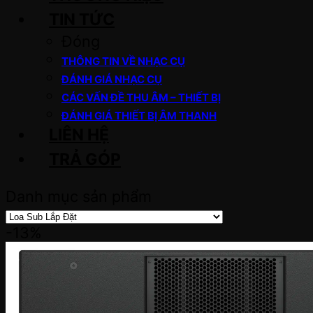
TIN TỨC
Đóng
THÔNG TIN VỀ NHẠC CỤ
ĐÁNH GIÁ NHẠC CỤ
CÁC VẤN ĐỀ THU ÂM – THIẾT BỊ
ĐÁNH GIÁ THIẾT BỊ ÂM THANH
LIÊN HỆ
TRẢ GÓP
Danh mục sản phẩm
-13%