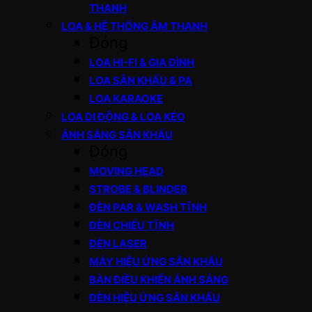
THANH
LOA & HỆ THỐNG ÂM THANH
Đóng
LOA HI-FI & GIA ĐÌNH
LOA SÂN KHẤU & PA
LOA KARAOKE
LOA DI ĐỘNG & LOA KÉO
ÁNH SÁNG SÂN KHẤU
Đóng
MOVING HEAD
STROBE & BLINDER
ĐÈN PAR & WASH TĨNH
ĐÈN CHIẾU TĨNH
ĐÈN LASER
MÁY HIỆU ỨNG SÂN KHẤU
BÀN ĐIỀU KHIỂN ÁNH SÁNG
ĐÈN HIỆU ỨNG SÂN KHẤU