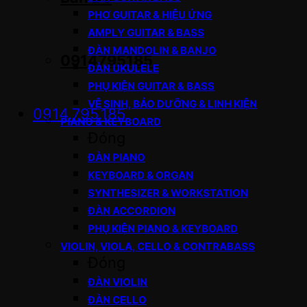
PHƠ GUITAR & HIỆU ỨNG
AMPLY GUITAR & BASS
ĐÀN MANDOLIN & BANJO
0914795185
ĐÀN UKULELE
PHỤ KIỆN GUITAR & BASS
VỆ SINH, BẢO DƯỠNG & LINH KIỆN
0914.795.185
PIANO & KEYBOARD
Đóng
ĐÀN PIANO
KEYBOARD & ORGAN
SYNTHESIZER & WORKSTATION
ĐÀN ACCORDION
PHỤ KIỆN PIANO & KEYBOARD
VIOLIN, VIOLA, CELLO & CONTRABASS
Đóng
ĐÀN VIOLIN
ĐÀN CELLO