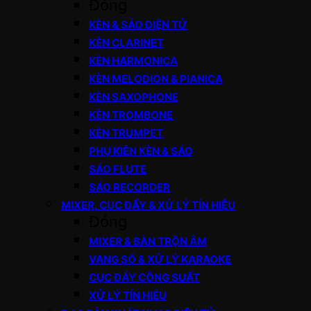
Đóng
KÈN & SÁO ĐIỆN TỬ
KÈN CLARINET
KÈN HARMONICA
KÈN MELODION & PIANICA
KÈN SAXOPHONE
KÈN TROMBONE
KÈN TRUMPET
PHỤ KIỆN KÈN & SÁO
SÁO FLUTE
SÁO RECORDER
MIXER, CỤC ĐẨY & XỬ LÝ TÍN HIỆU
Đóng
MIXER & BÀN TRỘN ÂM
VANG SỐ & XỬ LÝ KARAOKE
CỤC ĐẨY CÔNG SUẤT
XỬ LÝ TÍN HIỆU