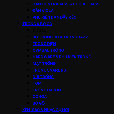
ĐÀN CONTRABASS & DOUBLE BASS
ĐÀN VIOLA
PHỤ KIỆN ĐÀN DÂY KÉO
TRỐNG & BỘ GÕ
Đóng
BỘ TRỐNG CƠ & TRỐNG JAZZ
TRỐNG ĐIỆN
CYMBAL TRỐNG
HARDWARE & PHỤ KIỆN TRỐNG
MẶT TRỐNG
TRỐNG SNARE RỜI
DÙI TRỐNG
TOM
TRỐNG CAJON
CONGA
BỘ GÕ
KÈN, SÁO & NHẠC CỤ HƠI