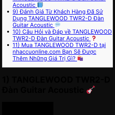
Acoustic
9) Đánh Giá Từ Khách Hàng Đã Sử
Dụng TANGLEWOOD TWR2-D Đàn
Guitar Acoustic
10) Câu Hỏi và Đáp về TANGLEWOOD
TWR2-D Đàn Guitar Acoustic
11) Mua TANGLEWOOD TWR2-D tại
nhaccuonline.com Bạn Sẽ Được
Thêm Những Giá Trị Gì?
1) TANGLEWOOD TWR2-D
Đàn Guitar Acoustic