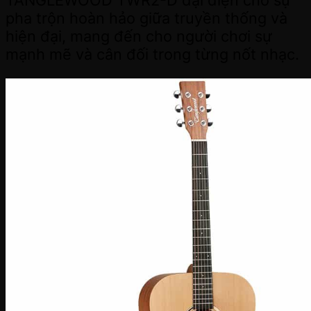
pha trộn hoàn hảo giữa truyền thống và
hiện đại, mang đến cho người chơi sự
mạnh mẽ và cân đối trong từng nốt nhạc.