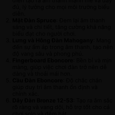
điển tạo ra âm thanh mạnh mẽ và đầy
đủ, lý tưởng cho mọi môi trường biểu
diễn.
Mặt Đàn Spruce
: Đem lại âm thanh
sáng và chi tiết, tăng cường khả năng
biểu đạt cho người chơi.
Lưng và Hông Đàn Mahogany
: Mang
đến sự ấm áp trong âm thanh, tạo nên
độ vang sâu và phong phú.
Fingerboard Eboncore
: Bền bỉ và mịn
màng, giúp việc chơi đàn trở nên dễ
dàng và thoải mái hơn.
Cầu Đàn Eboncore
: Độ chắc chắn
giúp duy trì âm thanh ổn định và
chính xác.
Dây Đàn Bronze 12-53
: Tạo ra âm sắc
rõ ràng và vang dội, hỗ trợ tốt cho cả
chơi solo và đệm hát.