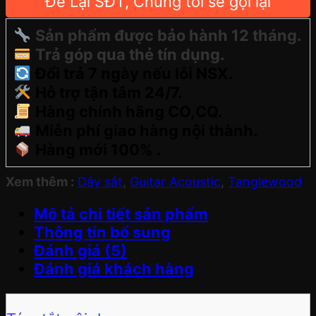
Để Lại SĐT, Chúng tôi sẽ gọi lại
Sản phẩm được bảo hành 12 tháng.
Trả góp qua thẻ tín dụng.
Đổi trả 7 ngày nếu lỗi NSX.
Hỗ trợ tận tâm 24/7.
Hàng chính hãng CO,CQ.
Miễn phí giao hàng nội thành.
Hàng mới 100% .
Xem thêm :
Dây sắt
,
Guitar Acoustic
,
Tanglewood
Mô tả chi tiết sản phẩm
Thông tin bổ sung
Đánh giá (5)
Đánh giá khách hàng