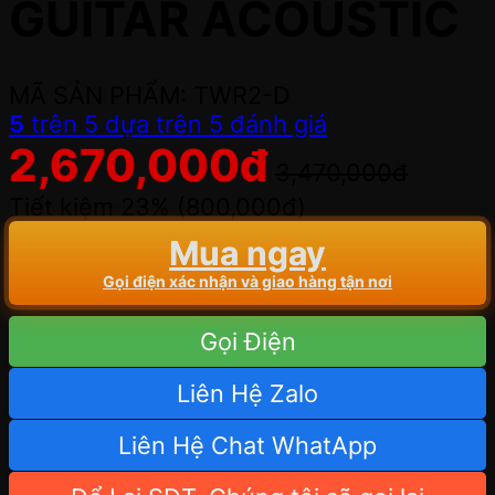
GUITAR ACOUSTIC
MÃ SẢN PHẨM: TWR2-D
5
trên 5 dựa trên
5
đánh giá
2,670,000
đ
3,470,000
đ
Tiết kiệm 23% (
800,000
đ
)
Mua ngay
Gọi điện xác nhận và giao hàng tận nơi
Gọi Điện
Liên Hệ Zalo
Liên Hệ Chat WhatApp