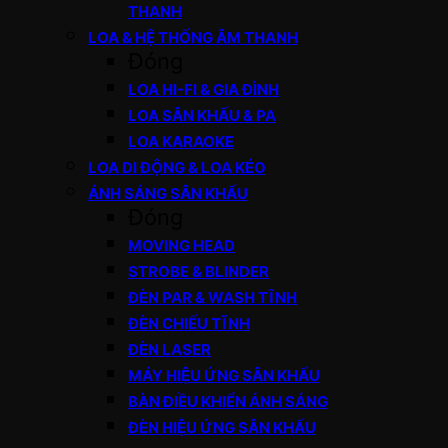
THANH
LOA & HỆ THỐNG ÂM THANH
Đóng
LOA HI-FI & GIA ĐÌNH
LOA SÂN KHẤU & PA
LOA KARAOKE
LOA DI ĐỘNG & LOA KÉO
ÁNH SÁNG SÂN KHẤU
Đóng
MOVING HEAD
STROBE & BLINDER
ĐÈN PAR & WASH TĨNH
ĐÈN CHIẾU TĨNH
ĐÈN LASER
MÁY HIỆU ỨNG SÂN KHẤU
BÀN ĐIỀU KHIỂN ÁNH SÁNG
ĐÈN HIỆU ỨNG SÂN KHẤU