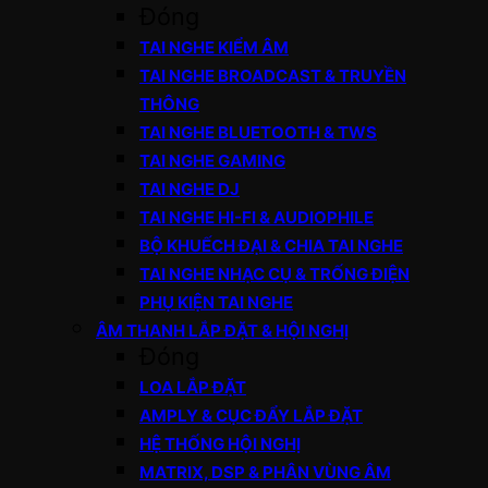
Đóng
TAI NGHE KIỂM ÂM
TAI NGHE BROADCAST & TRUYỀN
THÔNG
TAI NGHE BLUETOOTH & TWS
TAI NGHE GAMING
TAI NGHE DJ
TAI NGHE HI-FI & AUDIOPHILE
BỘ KHUẾCH ĐẠI & CHIA TAI NGHE
TAI NGHE NHẠC CỤ & TRỐNG ĐIỆN
PHỤ KIỆN TAI NGHE
ÂM THANH LẮP ĐẶT & HỘI NGHỊ
Đóng
LOA LẮP ĐẶT
AMPLY & CỤC ĐẨY LẮP ĐẶT
HỆ THỐNG HỘI NGHỊ
MATRIX, DSP & PHÂN VÙNG ÂM