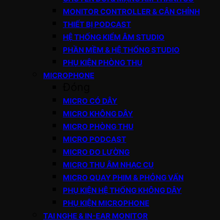
MONITOR CONTROLLER & CÂN CHỈNH
THIẾT BỊ PODCAST
HỆ THỐNG KIỂM ÂM STUDIO
PHẦN MỀM & HỆ THỐNG STUDIO
PHỤ KIỆN PHÒNG THU
MICROPHONE
Đóng
MICRO CÓ DÂY
MICRO KHÔNG DÂY
MICRO PHÒNG THU
MICRO PODCAST
MICRO ĐO LƯỜNG
MICRO THU ÂM NHẠC CỤ
MICRO QUAY PHIM & PHỎNG VẤN
PHỤ KIỆN HỆ THỐNG KHÔNG DÂY
PHỤ KIỆN MICROPHONE
TAI NGHE & IN-EAR MONITOR