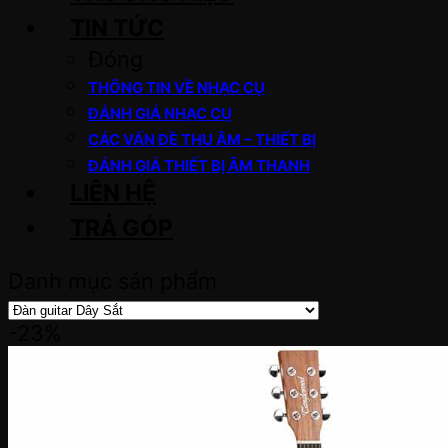
TIN TỨC
Đóng
THÔNG TIN VỀ NHẠC CỤ
ĐÁNH GIÁ NHẠC CỤ
CÁC VẤN ĐỀ THU ÂM – THIẾT BỊ
ĐÁNH GIÁ THIẾT BỊ ÂM THANH
LIÊN HỆ
TRẢ GÓP
Danh mục sản phẩm
-23%