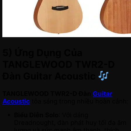
5) Ứng Dụng Của
TANGLEWOOD TWR2-D
Đàn Guitar Acoustic
TANGLEWOOD TWR2-D Đàn
Guitar
Acoustic
tỏa sáng trong nhiều hoàn cảnh:
Biểu Diễn Solo
: Với dáng
Dreadnought, đàn phát huy tối đa âm
lượng và sức mạnh âm thanh, thích