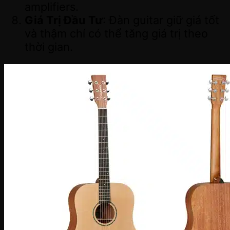
amplifiers.
Giá Trị Đầu Tư
: Đàn guitar giữ giá tốt
và thậm chí có thể tăng giá trị theo
thời gian.