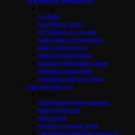
DJ & SẢN XUẤT NHẠC ĐIỆN TỬ
Đóng
DJ MIXER
ĐẦU PHÁT DJ & CDJ
HỆ THỐNG DJ ALL-IN-ONE
MÂM THAN DJ & TURNTABLE
BÀN DJ CONTROLLER
MODULAR & EURORACK
SAMPLER, GROOVEBOX, DRUM
MACHINE & SEQUENCER
PHỤ KIỆN & THIẾT BỊ DJ KHÁC
THIẾT BỊ PHÒNG THU
Đóng
SOUNDCARD AUDIO INTERFACE
MIDI CONTROLLER
MÁY GHI ÂM
PREAMP & CHANNEL STRIP
CHUYỂN ĐỔI & MẠNG ÂM THANH SỐ