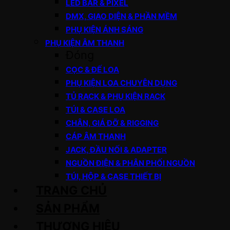
LED BAR & PIXEL
DMX, GIAO DIỆN & PHẦN MỀM
PHỤ KIỆN ÁNH SÁNG
PHỤ KIỆN ÂM THANH
Đóng
CỌC & ĐẾ LOA
PHỤ KIỆN LOA CHUYÊN DỤNG
TỦ RACK & PHỤ KIỆN RACK
TÚI & CASE LOA
CHÂN, GIÁ ĐỠ & RIGGING
CÁP ÂM THANH
JACK, ĐẦU NỐI & ADAPTER
NGUỒN ĐIỆN & PHÂN PHỐI NGUỒN
TÚI, HỘP & CASE THIẾT BỊ
TRANG CHỦ
SẢN PHẨM
THƯƠNG HIỆU