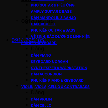
PHƠ GUITAR & HIỆU ỨNG
AMPLY GUITAR & BASS
ĐÀN MANDOLIN & BANJO
0914795185
ĐÀN UKULELE
PHỤ KIỆN GUITAR & BASS
VỆ SINH, BẢO DƯỠNG & LINH KIỆN
0914.795.185
PIANO & KEYBOARD
Đóng
ĐÀN PIANO
KEYBOARD & ORGAN
SYNTHESIZER & WORKSTATION
ĐÀN ACCORDION
PHỤ KIỆN PIANO & KEYBOARD
VIOLIN, VIOLA, CELLO & CONTRABASS
Đóng
ĐÀN VIOLIN
ĐÀN CELLO