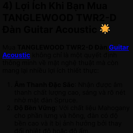
4) Lợi Ích Khi Bạn Mua
TANGLEWOOD TWR2-D
Đàn Guitar Acoustic
Mua
TANGLEWOOD TWR2-D Đàn
Guitar
Acoustic
không chỉ là một quyết định
thông minh về mặt nghệ thuật mà còn
mang lại nhiều lợi ích thiết thực:
Âm Thanh Đặc Sắc
: Nhận được âm
thanh chất lượng cao, sáng và rõ nét
nhờ mặt đàn Spruce.
Độ Bền Vững
: Với chất liệu Mahogany
cho phần lưng và hông, đàn có độ
bền cao và ít bị ảnh hưởng bởi thay
đổi nhiệt độ hoặc độ ẩm.