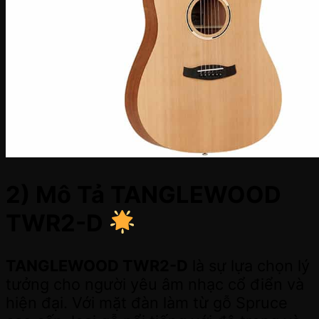
2) Mô Tả TANGLEWOOD
TWR2-D
TANGLEWOOD TWR2-D
là sự lựa chọn lý
tưởng cho người yêu âm nhạc cổ điển và
hiện đại. Với mặt đàn làm từ gỗ Spruce