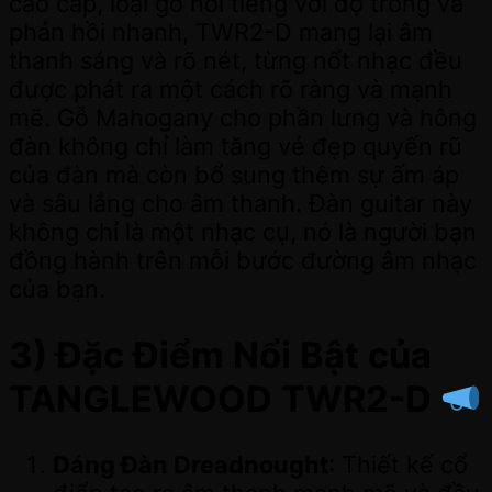
cao cấp, loại gỗ nổi tiếng với độ trong và
phản hồi nhanh, TWR2-D mang lại âm
thanh sáng và rõ nét, từng nốt nhạc đều
được phát ra một cách rõ ràng và mạnh
mẽ. Gỗ Mahogany cho phần lưng và hông
đàn không chỉ làm tăng vẻ đẹp quyến rũ
của đàn mà còn bổ sung thêm sự ấm áp
và sâu lắng cho âm thanh. Đàn guitar này
không chỉ là một nhạc cụ, nó là người bạn
đồng hành trên mỗi bước đường âm nhạc
của bạn.
3) Đặc Điểm Nổi Bật của
TANGLEWOOD TWR2-D
Dáng Đàn Dreadnought
: Thiết kế cổ