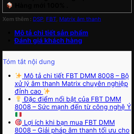
Hàng mới 100% .
Xem thêm :
DSP
,
FBT
,
Matrix âm thanh
Mô tả chi tiết sản phẩm
Đánh giá khách hàng
Tóm tắt nội dung
Mô tả chi tiết FBT DMM 8008 – Bộ
xử lý âm thanh Matrix chuyên nghiệp
đỉnh cao
Đặc điểm nổi bật của FBT DMM
8008 – Sức mạnh đến từ công nghệ Ý
Lợi ích khi bạn mua FBT DMM
8008 – Giải pháp âm thanh tối ưu cho