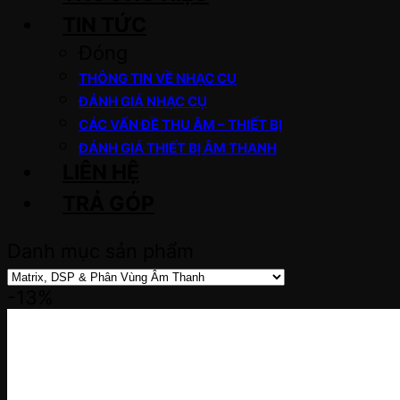
TIN TỨC
Đóng
THÔNG TIN VỀ NHẠC CỤ
ĐÁNH GIÁ NHẠC CỤ
CÁC VẤN ĐỀ THU ÂM – THIẾT BỊ
ĐÁNH GIÁ THIẾT BỊ ÂM THANH
LIÊN HỆ
TRẢ GÓP
Danh mục sản phẩm
-13%