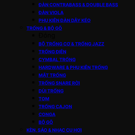
ĐÀN CONTRABASS & DOUBLE BASS
ĐÀN VIOLA
PHỤ KIỆN ĐÀN DÂY KÉO
TRỐNG & BỘ GÕ
Đóng
BỘ TRỐNG CƠ & TRỐNG JAZZ
TRỐNG ĐIỆN
CYMBAL TRỐNG
HARDWARE & PHỤ KIỆN TRỐNG
MẶT TRỐNG
TRỐNG SNARE RỜI
DÙI TRỐNG
TOM
TRỐNG CAJON
CONGA
BỘ GÕ
KÈN, SÁO & NHẠC CỤ HƠI