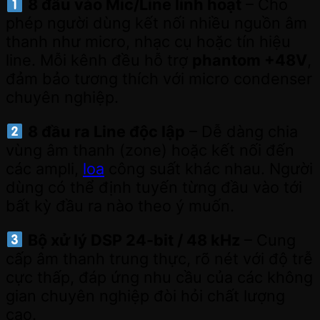
8 đầu vào Mic/Line linh hoạt
– Cho
phép người dùng kết nối nhiều nguồn âm
thanh như micro, nhạc cụ hoặc tín hiệu
line. Mỗi kênh đều hỗ trợ
phantom +48V
,
đảm bảo tương thích với micro condenser
chuyên nghiệp.
8 đầu ra Line độc lập
– Dễ dàng chia
vùng âm thanh (zone) hoặc kết nối đến
các ampli,
loa
công suất khác nhau. Người
dùng có thể định tuyến từng đầu vào tới
bất kỳ đầu ra nào theo ý muốn.
Bộ xử lý DSP 24-bit / 48 kHz
– Cung
cấp âm thanh trung thực, rõ nét với độ trễ
cực thấp, đáp ứng nhu cầu của các không
gian chuyên nghiệp đòi hỏi chất lượng
cao.