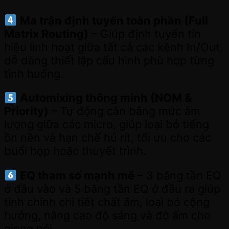
Ma trận định tuyến toàn phần (Full
Matrix Routing)
– Giúp định tuyến tín
hiệu linh hoạt giữa tất cả các kênh In/Out,
dễ dàng thiết lập cấu hình phù hợp từng
tình huống.
Automixing thông minh (NOM &
Priority)
– Tự động cân bằng mức âm
lượng giữa các micro, giúp loại bỏ tiếng
ồn nền và hạn chế hú rít, tối ưu cho các
buổi họp hoặc thuyết trình.
EQ tham số mạnh mẽ
– 3 băng tần EQ
ở đầu vào và 5 băng tần EQ ở đầu ra giúp
tinh chỉnh chi tiết chất âm, loại bỏ cộng
hưởng, nâng cao độ sáng và độ ấm cho
giọng nói.