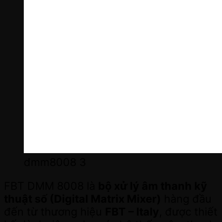
dmm8008 3
FBT DMM 8008 là
bộ xử lý âm thanh kỹ
thuật số (Digital Matrix Mixer)
hàng đầu
đến từ thương hiệu
FBT – Italy
, được thiết