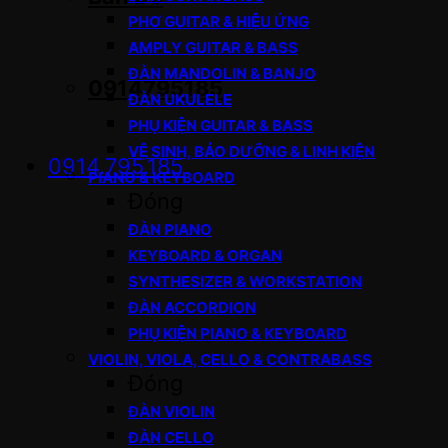
PHƠ GUITAR & HIỆU ỨNG
AMPLY GUITAR & BASS
ĐÀN MANDOLIN & BANJO
0914795185
ĐÀN UKULELE
PHỤ KIỆN GUITAR & BASS
VỆ SINH, BẢO DƯỠNG & LINH KIỆN
0914.795.185
PIANO & KEYBOARD
Đóng
ĐÀN PIANO
KEYBOARD & ORGAN
SYNTHESIZER & WORKSTATION
ĐÀN ACCORDION
PHỤ KIỆN PIANO & KEYBOARD
VIOLIN, VIOLA, CELLO & CONTRABASS
Đóng
ĐÀN VIOLIN
ĐÀN CELLO