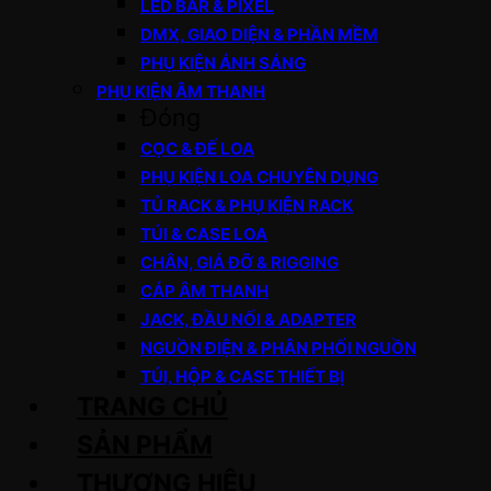
LED BAR & PIXEL
DMX, GIAO DIỆN & PHẦN MỀM
PHỤ KIỆN ÁNH SÁNG
PHỤ KIỆN ÂM THANH
Đóng
CỌC & ĐẾ LOA
PHỤ KIỆN LOA CHUYÊN DỤNG
TỦ RACK & PHỤ KIỆN RACK
TÚI & CASE LOA
CHÂN, GIÁ ĐỠ & RIGGING
CÁP ÂM THANH
JACK, ĐẦU NỐI & ADAPTER
NGUỒN ĐIỆN & PHÂN PHỐI NGUỒN
TÚI, HỘP & CASE THIẾT BỊ
TRANG CHỦ
SẢN PHẨM
THƯƠNG HIỆU