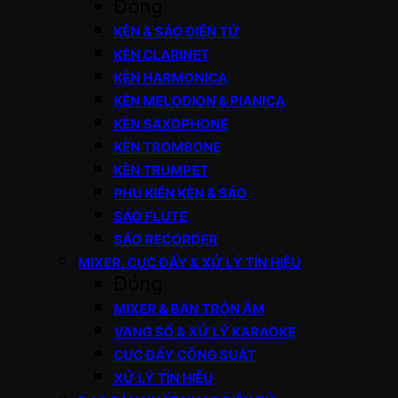
Đóng
KÈN & SÁO ĐIỆN TỬ
KÈN CLARINET
KÈN HARMONICA
KÈN MELODION & PIANICA
KÈN SAXOPHONE
KÈN TROMBONE
KÈN TRUMPET
PHỤ KIỆN KÈN & SÁO
SÁO FLUTE
SÁO RECORDER
MIXER, CỤC ĐẨY & XỬ LÝ TÍN HIỆU
Đóng
MIXER & BÀN TRỘN ÂM
VANG SỐ & XỬ LÝ KARAOKE
CỤC ĐẨY CÔNG SUẤT
XỬ LÝ TÍN HIỆU