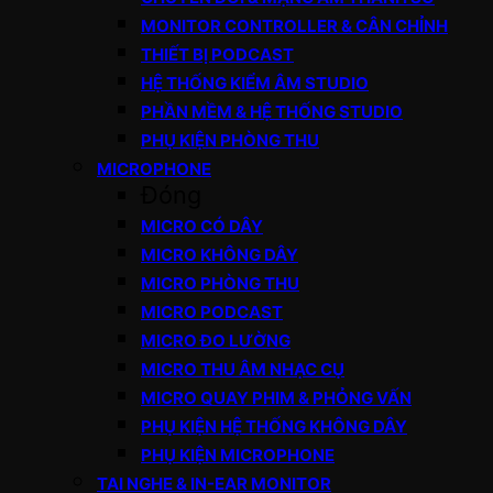
MONITOR CONTROLLER & CÂN CHỈNH
THIẾT BỊ PODCAST
HỆ THỐNG KIỂM ÂM STUDIO
PHẦN MỀM & HỆ THỐNG STUDIO
PHỤ KIỆN PHÒNG THU
MICROPHONE
Đóng
MICRO CÓ DÂY
MICRO KHÔNG DÂY
MICRO PHÒNG THU
MICRO PODCAST
MICRO ĐO LƯỜNG
MICRO THU ÂM NHẠC CỤ
MICRO QUAY PHIM & PHỎNG VẤN
PHỤ KIỆN HỆ THỐNG KHÔNG DÂY
PHỤ KIỆN MICROPHONE
TAI NGHE & IN-EAR MONITOR