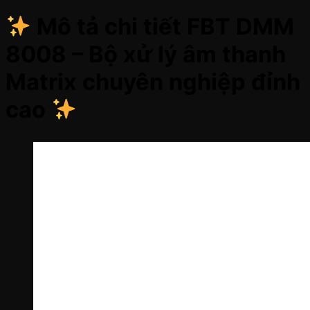
Mô tả chi tiết FBT DMM
8008 – Bộ xử lý âm thanh
Matrix chuyên nghiệp đỉnh
cao