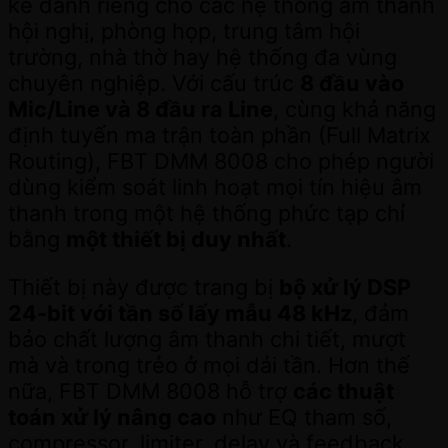
kế dành riêng cho các hệ thống âm thanh
hội nghị, phòng họp, trung tâm hội
trường, nhà thờ hay hệ thống đa vùng
chuyên nghiệp. Với cấu trúc
8 đầu vào
Mic/Line và 8 đầu ra Line
, cùng khả năng
định tuyến ma trận toàn phần (Full Matrix
Routing), FBT DMM 8008 cho phép người
dùng kiểm soát linh hoạt mọi tín hiệu âm
thanh trong một hệ thống phức tạp chỉ
bằng
một thiết bị duy nhất
.
Thiết bị này được trang bị
bộ xử lý DSP
24-bit với tần số lấy mẫu 48 kHz
, đảm
bảo chất lượng âm thanh chi tiết, mượt
mà và trong trẻo ở mọi dải tần. Hơn thế
nữa, FBT DMM 8008 hỗ trợ
các thuật
toán xử lý nâng cao
như EQ tham số,
compressor, limiter, delay và feedback