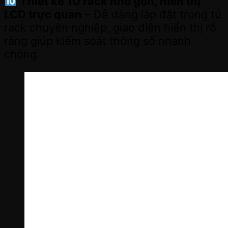
Thiết kế 1U rack nhỏ gọn, hiển thị
LCD trực quan
– Dễ dàng lắp đặt trong tủ
rack chuyên nghiệp, giao diện hiển thị rõ
ràng giúp kiểm soát thông số nhanh
chóng.