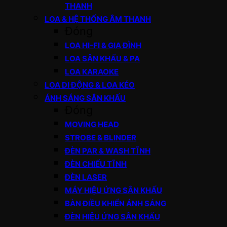
THANH
LOA & HỆ THỐNG ÂM THANH
Đóng
LOA HI-FI & GIA ĐÌNH
LOA SÂN KHẤU & PA
LOA KARAOKE
LOA DI ĐỘNG & LOA KÉO
ÁNH SÁNG SÂN KHẤU
Đóng
MOVING HEAD
STROBE & BLINDER
ĐÈN PAR & WASH TĨNH
ĐÈN CHIẾU TĨNH
ĐÈN LASER
MÁY HIỆU ỨNG SÂN KHẤU
BÀN ĐIỀU KHIỂN ÁNH SÁNG
ĐÈN HIỆU ỨNG SÂN KHẤU