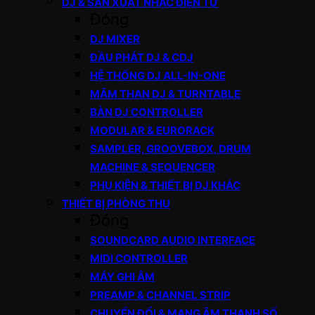
DJ & SẢN XUẤT NHẠC ĐIỆN TỬ
Đóng
DJ MIXER
ĐẦU PHÁT DJ & CDJ
HỆ THỐNG DJ ALL-IN-ONE
MÂM THAN DJ & TURNTABLE
BÀN DJ CONTROLLER
MODULAR & EURORACK
SAMPLER, GROOVEBOX, DRUM
MACHINE & SEQUENCER
PHỤ KIỆN & THIẾT BỊ DJ KHÁC
THIẾT BỊ PHÒNG THU
Đóng
SOUNDCARD AUDIO INTERFACE
MIDI CONTROLLER
MÁY GHI ÂM
PREAMP & CHANNEL STRIP
CHUYỂN ĐỔI & MẠNG ÂM THANH SỐ