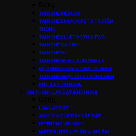
Đóng
TAI NGHE KIỂM ÂM
TAI NGHE BROADCAST & TRUYỀN
THÔNG
TAI NGHE BLUETOOTH & TWS
TAI NGHE GAMING
TAI NGHE DJ
TAI NGHE HI-FI & AUDIOPHILE
BỘ KHUẾCH ĐẠI & CHIA TAI NGHE
TAI NGHE NHẠC CỤ & TRỐNG ĐIỆN
PHỤ KIỆN TAI NGHE
ÂM THANH LẮP ĐẶT & HỘI NGHỊ
Đóng
LOA LẮP ĐẶT
AMPLY & CỤC ĐẨY LẮP ĐẶT
HỆ THỐNG HỘI NGHỊ
MATRIX, DSP & PHÂN VÙNG ÂM