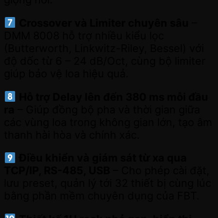
Crossover và Limiter chuyên sâu
–
DMM 8008 hỗ trợ nhiều kiểu lọc
(Butterworth, Linkwitz-Riley, Bessel) với
độ dốc từ 6 – 24 dB/Oct, cùng bộ limiter
giúp bảo vệ loa hiệu quả.
Hỗ trợ Delay lên đến 380 ms mỗi đầu
ra
– Giúp đồng bộ pha và thời gian giữa
các vùng loa trong không gian lớn, tạo âm
thanh hài hòa và chính xác.
Điều khiển và giám sát từ xa qua
TCP/IP, RS-485, USB
– Cho phép cài đặt,
lưu preset, quản lý tới 32 thiết bị cùng lúc
bằng phần mềm chuyên dụng của FBT.