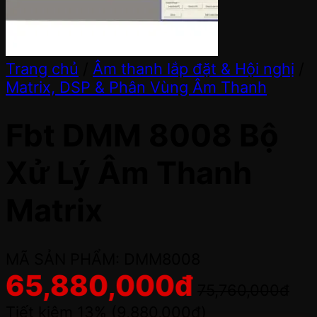
Trang chủ
/
Âm thanh lắp đặt & Hội nghị
/
Matrix, DSP & Phân Vùng Âm Thanh
Fbt DMM 8008 Bộ
Xử Lý Âm Thanh
Matrix
MÃ SẢN PHẨM: DMM8008
65,880,000
đ
75,760,000
đ
Tiết kiệm 13% (
9,880,000
đ
)