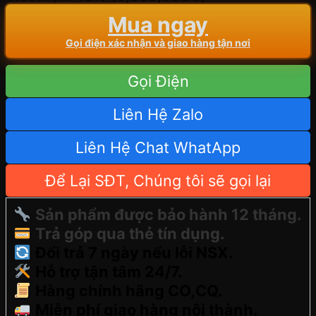
Mua ngay
Gọi điện xác nhận và giao hàng tận nơi
Gọi Điện
Liên Hệ Zalo
Liên Hệ Chat WhatApp
Để Lại SĐT, Chúng tôi sẽ gọi lại
Sản phẩm được bảo hành 12 tháng.
Trả góp qua thẻ tín dụng.
Đổi trả 7 ngày nếu lỗi NSX.
Hỗ trợ tận tâm 24/7.
Hàng chính hãng CO,CQ.
Miễn phí giao hàng nội thành.