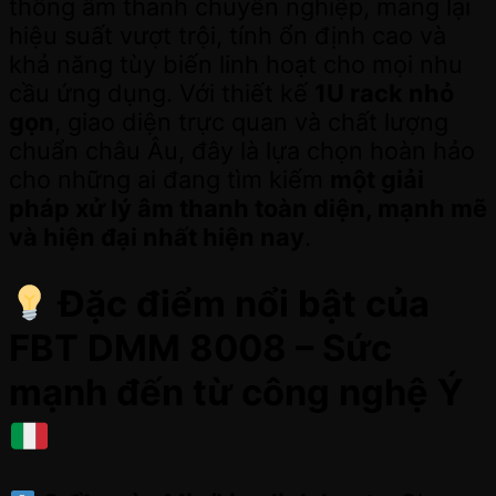
thống âm thanh chuyên nghiệp, mang lại
hiệu suất vượt trội, tính ổn định cao và
khả năng tùy biến linh hoạt cho mọi nhu
cầu ứng dụng. Với thiết kế
1U rack nhỏ
gọn
, giao diện trực quan và chất lượng
chuẩn châu Âu, đây là lựa chọn hoàn hảo
cho những ai đang tìm kiếm
một giải
pháp xử lý âm thanh toàn diện, mạnh mẽ
và hiện đại nhất hiện nay
.
Đặc điểm nổi bật của
FBT DMM 8008 – Sức
mạnh đến từ công nghệ Ý