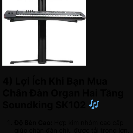
4) Lợi Ích Khi Bạn Mua
Chân Đàn Organ Hai Tầng
Soundking SK102
Độ Bền Cao:
Hợp kim nhôm cao cấp
giúp chân đàn chịu được tải trọng lớn,