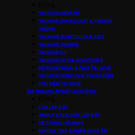
Đóng
TAI NGHE KIỂM ÂM
TAI NGHE BROADCAST & TRUYỀN
THÔNG
TAI NGHE BLUETOOTH & TWS
TAI NGHE GAMING
TAI NGHE DJ
TAI NGHE HI-FI & AUDIOPHILE
BỘ KHUẾCH ĐẠI & CHIA TAI NGHE
TAI NGHE NHẠC CỤ & TRỐNG ĐIỆN
PHỤ KIỆN TAI NGHE
ÂM THANH LẮP ĐẶT & HỘI NGHỊ
Đóng
LOA LẮP ĐẶT
AMPLY & CỤC ĐẨY LẮP ĐẶT
HỆ THỐNG HỘI NGHỊ
MATRIX, DSP & PHÂN VÙNG ÂM