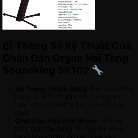
6) Thông Số Kỹ Thuật Của
Chân Đàn Organ Hai Tầng
Soundking SK102
Tải Trọng Tối Đa 40Kg:
Đảm bảo khả
năng chịu lực mạnh mẽ, hỗ trợ an
toàn cho cả những keyboard nặng
nhất.
Chất Liệu Hợp Kim Nhôm:
Nhẹ và
bền, giúp dễ dàng di chuyển đồng
thời tăng cường độ bền của sản