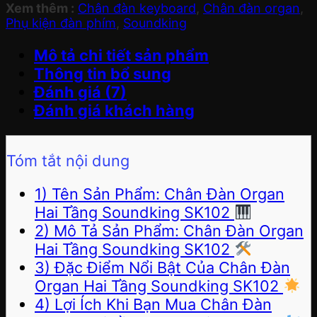
Xem thêm :
Chân đàn keyboard
,
Chân đàn organ
,
Phụ kiện đàn phím
,
Soundking
Mô tả chi tiết sản phẩm
Thông tin bổ sung
Đánh giá (7)
Đánh giá khách hàng
Tóm tắt nội dung
1) Tên Sản Phẩm: Chân Đàn Organ
Hai Tầng Soundking SK102
2) Mô Tả Sản Phẩm: Chân Đàn Organ
Hai Tầng Soundking SK102
3) Đặc Điểm Nổi Bật Của Chân Đàn
Organ Hai Tầng Soundking SK102
4) Lợi Ích Khi Bạn Mua Chân Đàn