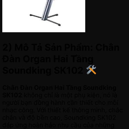
2) Mô Tả Sản Phẩm: Chân
Đàn Organ Hai Tầng
Soundking SK102
Chân Đàn Organ Hai Tầng Soundking
SK102
không chỉ là một phụ kiện, nó là
người bạn đồng hành cần thiết cho mỗi
nhạc công. Với thiết kế thông minh, chắc
chắn và độ bền cao, Soundking SK102
đáp ứng hoàn hảo nhu cầu của những