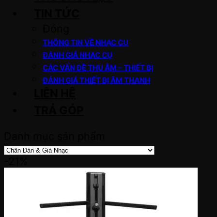
TIN TỨC
Đóng
THÔNG TIN VỀ NHẠC CỤ
ĐÁNH GIÁ NHẠC CỤ
CÁC VẤN ĐỀ THU ÂM – THIẾT BỊ
ĐÁNH GIÁ THIẾT BỊ ÂM THANH
LIÊN HỆ
TRẢ GÓP
Danh mục sản phẩm
-21%