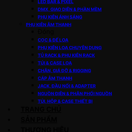
LED BAR & PIXEL
DMX, GIAO DIỆN & PHẦN MỀM
PHỤ KIỆN ÁNH SÁNG
PHỤ KIỆN ÂM THANH
Đóng
CỌC & ĐẾ LOA
PHỤ KIỆN LOA CHUYÊN DỤNG
TỦ RACK & PHỤ KIỆN RACK
TÚI & CASE LOA
CHÂN, GIÁ ĐỠ & RIGGING
CÁP ÂM THANH
JACK, ĐẦU NỐI & ADAPTER
NGUỒN ĐIỆN & PHÂN PHỐI NGUỒN
TÚI, HỘP & CASE THIẾT BỊ
TRANG CHỦ
SẢN PHẨM
THƯƠNG HIỆU