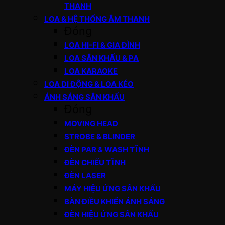
THANH
LOA & HỆ THỐNG ÂM THANH
Đóng
LOA HI-FI & GIA ĐÌNH
LOA SÂN KHẤU & PA
LOA KARAOKE
LOA DI ĐỘNG & LOA KÉO
ÁNH SÁNG SÂN KHẤU
Đóng
MOVING HEAD
STROBE & BLINDER
ĐÈN PAR & WASH TĨNH
ĐÈN CHIẾU TĨNH
ĐÈN LASER
MÁY HIỆU ỨNG SÂN KHẤU
BÀN ĐIỀU KHIỂN ÁNH SÁNG
ĐÈN HIỆU ỨNG SÂN KHẤU