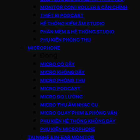
MONITOR CONTROLLER & CÂN CHỈNH
THIẾT BỊ PODCAST
HỆ THỐNG KIỂM ÂM STUDIO
PHẦN MỀM & HỆ THỐNG STUDIO
PHỤ KIỆN PHÒNG THU
MICROPHONE
Đóng
MICRO CÓ DÂY
MICRO KHÔNG DÂY
MICRO PHÒNG THU
MICRO PODCAST
MICRO ĐO LƯỜNG
MICRO THU ÂM NHẠC CỤ
MICRO QUAY PHIM & PHỎNG VẤN
PHỤ KIỆN HỆ THỐNG KHÔNG DÂY
PHỤ KIỆN MICROPHONE
TAI NGHE & IN-EAR MONITOR