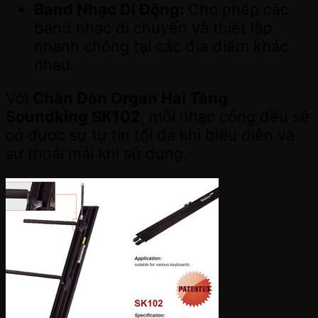
Band Nhạc Di Động:
Cho phép các
band nhạc di chuyển và thiết lập
nhanh chóng tại các địa điểm khác
nhau.
Với
Chân Đàn Organ Hai Tầng
Soundking SK102
, mỗi nhạc công đều sẽ
có được sự tự tin tối đa khi biểu diễn và
sự thoải mái khi sử dụng.