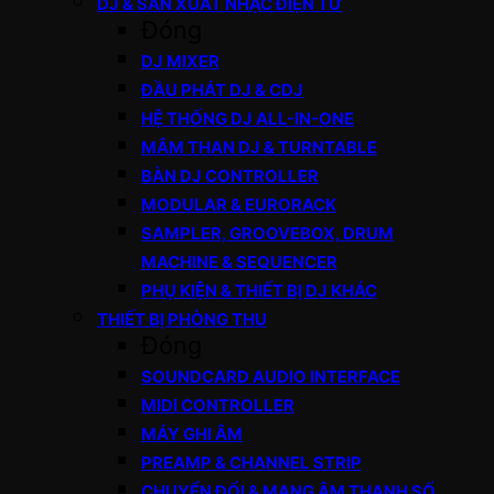
DJ & SẢN XUẤT NHẠC ĐIỆN TỬ
Đóng
DJ MIXER
ĐẦU PHÁT DJ & CDJ
HỆ THỐNG DJ ALL-IN-ONE
MÂM THAN DJ & TURNTABLE
BÀN DJ CONTROLLER
MODULAR & EURORACK
SAMPLER, GROOVEBOX, DRUM
MACHINE & SEQUENCER
PHỤ KIỆN & THIẾT BỊ DJ KHÁC
THIẾT BỊ PHÒNG THU
Đóng
SOUNDCARD AUDIO INTERFACE
MIDI CONTROLLER
MÁY GHI ÂM
PREAMP & CHANNEL STRIP
CHUYỂN ĐỔI & MẠNG ÂM THANH SỐ