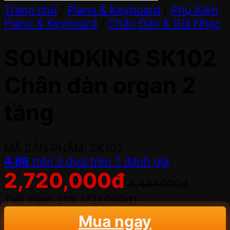
Trang chủ
/
Piano & Keyboard
/
Phụ Kiện
Piano & Keyboard
/
Chân Đàn & Giá Nhạc
SOUNDKING SK102
Chân đàn organ 2
tầng
MÃ SẢN PHẨM: SK102
4.86
trên 5 dựa trên
7
đánh giá
2,720,000
đ
3,441,000
đ
Tiết kiệm 21% (
721,000
đ
)
Mua ngay