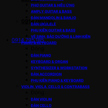
PHƠ GUITAR & HIỆU ỨNG
AMPLY GUITAR & BASS
ĐÀN MANDOLIN & BANJO
0914795185
ĐÀN UKULELE
PHỤ KIỆN GUITAR & BASS
VỆ SINH, BẢO DƯỠNG & LINH KIỆN
0914.795.185
PIANO & KEYBOARD
Đóng
ĐÀN PIANO
KEYBOARD & ORGAN
SYNTHESIZER & WORKSTATION
ĐÀN ACCORDION
PHỤ KIỆN PIANO & KEYBOARD
VIOLIN, VIOLA, CELLO & CONTRABASS
Đóng
ĐÀN VIOLIN
ĐÀN CELLO