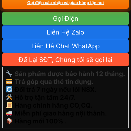
Gọi điện xác nhận và giao hàng tận nơi
Gọi Điện
Liên Hệ Zalo
Liên Hệ Chat WhatApp
Để Lại SĐT, Chúng tôi sẽ gọi lại
Sản phẩm được bảo hành 12 tháng.
Trả góp qua thẻ tín dụng.
Đổi trả 7 ngày nếu lỗi NSX.
Hỗ trợ tận tâm 24/7.
Hàng chính hãng CO,CQ.
Miễn phí giao hàng nội thành.
Hàng mới 100% .