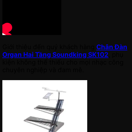
Giới thiệu đến quý khách hàng
Chân Đàn
Organ Hai Tầng Soundking SK102
, phụ
kiện không thể thiếu cho mọi nhạc công
chuyên nghiệp và đam mê.