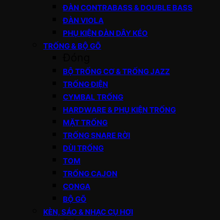
ĐÀN CONTRABASS & DOUBLE BASS
ĐÀN VIOLA
PHỤ KIỆN ĐÀN DÂY KÉO
TRỐNG & BỘ GÕ
Đóng
BỘ TRỐNG CƠ & TRỐNG JAZZ
TRỐNG ĐIỆN
CYMBAL TRỐNG
HARDWARE & PHỤ KIỆN TRỐNG
MẶT TRỐNG
TRỐNG SNARE RỜI
DÙI TRỐNG
TOM
TRỐNG CAJON
CONGA
BỘ GÕ
KÈN, SÁO & NHẠC CỤ HƠI