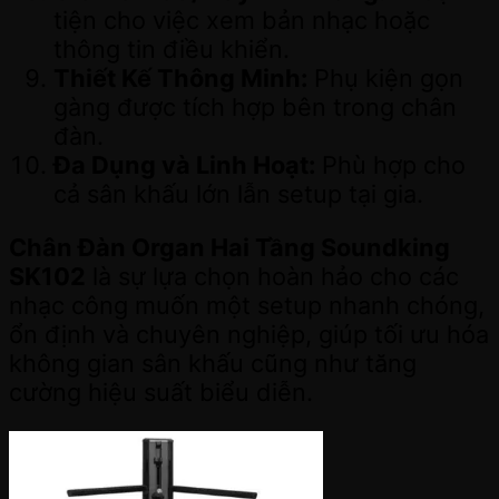
tiện cho việc xem bản nhạc hoặc
thông tin điều khiển.
Thiết Kế Thông Minh:
Phụ kiện gọn
gàng được tích hợp bên trong chân
đàn.
Đa Dụng và Linh Hoạt:
Phù hợp cho
cả sân khấu lớn lẫn setup tại gia.
Chân Đàn Organ Hai Tầng Soundking
SK102
là sự lựa chọn hoàn hảo cho các
nhạc công muốn một setup nhanh chóng,
ổn định và chuyên nghiệp, giúp tối ưu hóa
không gian sân khấu cũng như tăng
cường hiệu suất biểu diễn.