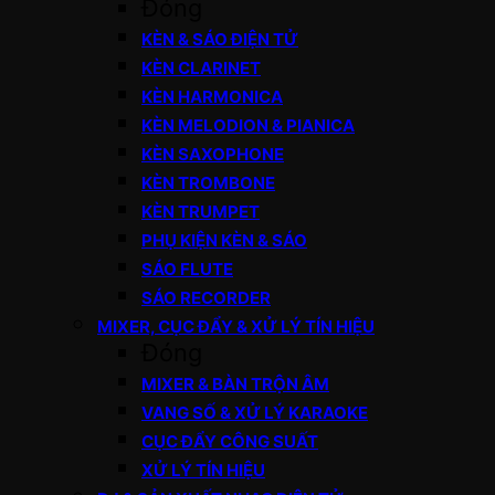
Đóng
KÈN & SÁO ĐIỆN TỬ
KÈN CLARINET
KÈN HARMONICA
KÈN MELODION & PIANICA
KÈN SAXOPHONE
KÈN TROMBONE
KÈN TRUMPET
PHỤ KIỆN KÈN & SÁO
SÁO FLUTE
SÁO RECORDER
MIXER, CỤC ĐẨY & XỬ LÝ TÍN HIỆU
Đóng
MIXER & BÀN TRỘN ÂM
VANG SỐ & XỬ LÝ KARAOKE
CỤC ĐẨY CÔNG SUẤT
XỬ LÝ TÍN HIỆU