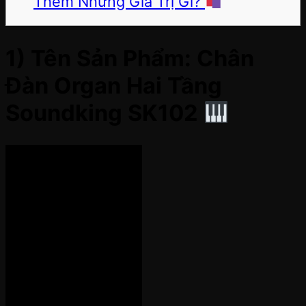
Thêm Những Giá Trị Gì?
1) Tên Sản Phẩm: Chân
Đàn Organ Hai Tầng
Soundking SK102