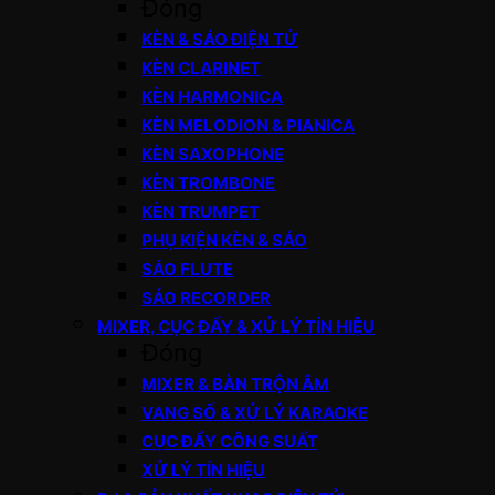
Đóng
KÈN & SÁO ĐIỆN TỬ
KÈN CLARINET
KÈN HARMONICA
KÈN MELODION & PIANICA
KÈN SAXOPHONE
KÈN TROMBONE
KÈN TRUMPET
PHỤ KIỆN KÈN & SÁO
SÁO FLUTE
SÁO RECORDER
MIXER, CỤC ĐẨY & XỬ LÝ TÍN HIỆU
Đóng
MIXER & BÀN TRỘN ÂM
VANG SỐ & XỬ LÝ KARAOKE
CỤC ĐẨY CÔNG SUẤT
XỬ LÝ TÍN HIỆU