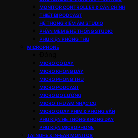
MONITOR CONTROLLER & CÂN CHỈNH
THIẾT BỊ PODCAST
HỆ THỐNG KIỂM ÂM STUDIO
PHẦN MỀM & HỆ THỐNG STUDIO
PHỤ KIỆN PHÒNG THU
MICROPHONE
Đóng
MICRO CÓ DÂY
MICRO KHÔNG DÂY
MICRO PHÒNG THU
MICRO PODCAST
MICRO ĐO LƯỜNG
MICRO THU ÂM NHẠC CỤ
MICRO QUAY PHIM & PHỎNG VẤN
PHỤ KIỆN HỆ THỐNG KHÔNG DÂY
PHỤ KIỆN MICROPHONE
TAI NGHE & IN-EAR MONITOR