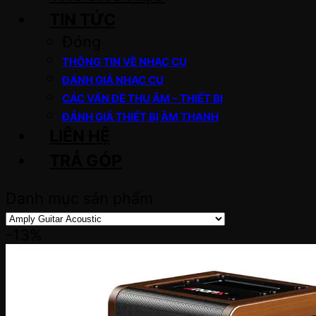
TIN TỨC
Đóng
THÔNG TIN VỀ NHẠC CỤ
ĐÁNH GIÁ NHẠC CỤ
CÁC VẤN ĐỀ THU ÂM – THIẾT BỊ
ĐÁNH GIÁ THIẾT BỊ ÂM THANH
LIÊN HỆ
TRẢ GÓP
Danh mục sản phẩm
-13%