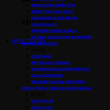
PHƠ GUITAR & HIỆU ỨNG
AMPLY GUITAR & BASS
ĐÀN MANDOLIN & BANJO
0914795185
ĐÀN UKULELE
PHỤ KIỆN GUITAR & BASS
VỆ SINH, BẢO DƯỠNG & LINH KIỆN
0914.795.185
PIANO & KEYBOARD
Đóng
ĐÀN PIANO
KEYBOARD & ORGAN
SYNTHESIZER & WORKSTATION
ĐÀN ACCORDION
PHỤ KIỆN PIANO & KEYBOARD
VIOLIN, VIOLA, CELLO & CONTRABASS
Đóng
ĐÀN VIOLIN
ĐÀN CELLO