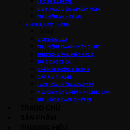
LED BAR & PIXEL
DMX, GIAO DIỆN & PHẦN MỀM
PHỤ KIỆN ÁNH SÁNG
PHỤ KIỆN ÂM THANH
Đóng
CỌC & ĐẾ LOA
PHỤ KIỆN LOA CHUYÊN DỤNG
TỦ RACK & PHỤ KIỆN RACK
TÚI & CASE LOA
CHÂN, GIÁ ĐỠ & RIGGING
CÁP ÂM THANH
JACK, ĐẦU NỐI & ADAPTER
NGUỒN ĐIỆN & PHÂN PHỐI NGUỒN
TÚI, HỘP & CASE THIẾT BỊ
TRANG CHỦ
SẢN PHẨM
THƯƠNG HIỆU