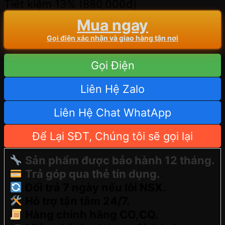
Tiết kiệm 13% (
880,000
đ
)
Mua ngay
Gọi điện xác nhận và giao hàng tận nơi
Gọi Điện
Liên Hệ Zalo
Liên Hệ Chat WhatApp
Để Lại SĐT, Chúng tôi sẽ gọi lại
Sản phẩm được bảo hành 12 tháng.
Trả góp qua thẻ tín dụng.
Đổi trả 7 ngày nếu lỗi NSX.
Hỗ trợ tận tâm 24/7.
Hàng chính hãng CO,CQ.