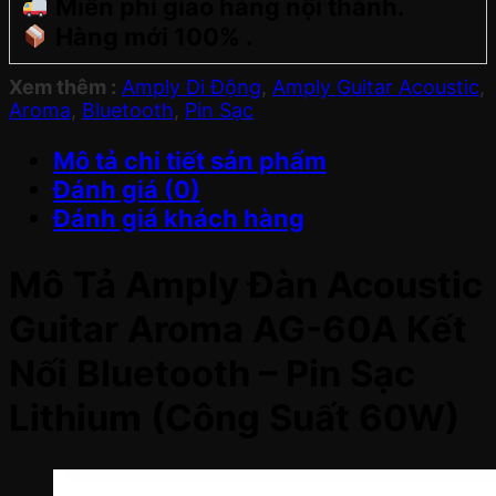
Miễn phí giao hàng nội thành.
Hàng mới 100% .
Xem thêm :
Amply Di Động
,
Amply Guitar Acoustic
,
Aroma
,
Bluetooth
,
Pin Sạc
Mô tả chi tiết sản phẩm
Đánh giá (0)
Đánh giá khách hàng
Mô Tả Amply Đàn Acoustic
Guitar Aroma AG-60A Kết
Nối Bluetooth – Pin Sạc
Lithium (Công Suất 60W)