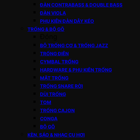
ĐÀN CONTRABASS & DOUBLE BASS
ĐÀN VIOLA
PHỤ KIỆN ĐÀN DÂY KÉO
TRỐNG & BỘ GÕ
Đóng
BỘ TRỐNG CƠ & TRỐNG JAZZ
TRỐNG ĐIỆN
CYMBAL TRỐNG
HARDWARE & PHỤ KIỆN TRỐNG
MẶT TRỐNG
TRỐNG SNARE RỜI
DÙI TRỐNG
TOM
TRỐNG CAJON
CONGA
BỘ GÕ
KÈN, SÁO & NHẠC CỤ HƠI