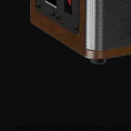
amply dan coustic guitar aroma ag 60a