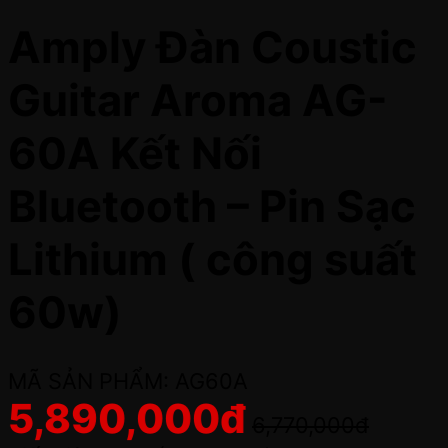
Amply Đàn Coustic
Guitar Aroma AG-
60A Kết Nối
Bluetooth – Pin Sạc
Lithium ( công suất
60w)
MÃ SẢN PHẨM: AG60A
5,890,000
đ
6,770,000
đ