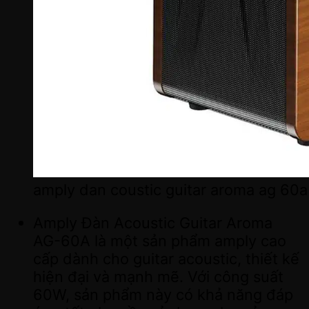
amply dan coustic guitar aroma ag 60a
Amply Đàn Acoustic Guitar Aroma
AG-60A là một sản phẩm amply cao
cấp dành cho guitar acoustic, thiết kế
hiện đại và mạnh mẽ. Với công suất
60W, sản phẩm này có khả năng đáp