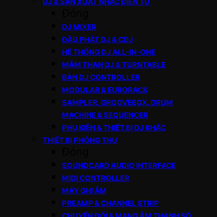
DJ & SẢN XUẤT NHẠC ĐIỆN TỬ
Đóng
DJ MIXER
ĐẦU PHÁT DJ & CDJ
HỆ THỐNG DJ ALL-IN-ONE
MÂM THAN DJ & TURNTABLE
BÀN DJ CONTROLLER
MODULAR & EURORACK
SAMPLER, GROOVEBOX, DRUM
MACHINE & SEQUENCER
PHỤ KIỆN & THIẾT BỊ DJ KHÁC
THIẾT BỊ PHÒNG THU
Đóng
SOUNDCARD AUDIO INTERFACE
MIDI CONTROLLER
MÁY GHI ÂM
PREAMP & CHANNEL STRIP
CHUYỂN ĐỔI & MẠNG ÂM THANH SỐ