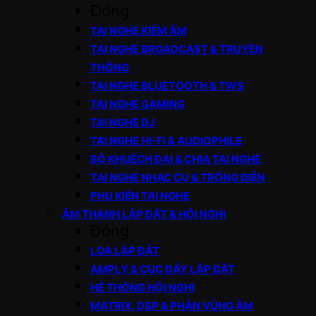
Đóng
TAI NGHE KIỂM ÂM
TAI NGHE BROADCAST & TRUYỀN
THÔNG
TAI NGHE BLUETOOTH & TWS
TAI NGHE GAMING
TAI NGHE DJ
TAI NGHE HI-FI & AUDIOPHILE
BỘ KHUẾCH ĐẠI & CHIA TAI NGHE
TAI NGHE NHẠC CỤ & TRỐNG ĐIỆN
PHỤ KIỆN TAI NGHE
ÂM THANH LẮP ĐẶT & HỘI NGHỊ
Đóng
LOA LẮP ĐẶT
AMPLY & CỤC ĐẨY LẮP ĐẶT
HỆ THỐNG HỘI NGHỊ
MATRIX, DSP & PHÂN VÙNG ÂM