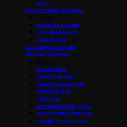
THANH
LOA & HỆ THỐNG ÂM THANH
Đóng
LOA HI-FI & GIA ĐÌNH
LOA SÂN KHẤU & PA
LOA KARAOKE
LOA DI ĐỘNG & LOA KÉO
ÁNH SÁNG SÂN KHẤU
Đóng
MOVING HEAD
STROBE & BLINDER
ĐÈN PAR & WASH TĨNH
ĐÈN CHIẾU TĨNH
ĐÈN LASER
MÁY HIỆU ỨNG SÂN KHẤU
BÀN ĐIỀU KHIỂN ÁNH SÁNG
ĐÈN HIỆU ỨNG SÂN KHẤU