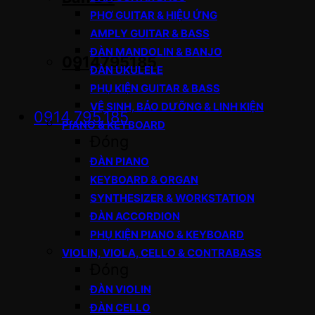
PHƠ GUITAR & HIỆU ỨNG
AMPLY GUITAR & BASS
ĐÀN MANDOLIN & BANJO
0914795185
ĐÀN UKULELE
PHỤ KIỆN GUITAR & BASS
VỆ SINH, BẢO DƯỠNG & LINH KIỆN
0914.795.185
PIANO & KEYBOARD
Đóng
ĐÀN PIANO
KEYBOARD & ORGAN
SYNTHESIZER & WORKSTATION
ĐÀN ACCORDION
PHỤ KIỆN PIANO & KEYBOARD
VIOLIN, VIOLA, CELLO & CONTRABASS
Đóng
ĐÀN VIOLIN
ĐÀN CELLO