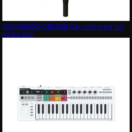
SOUNDKING DB023B Cây chống loa full
và loa sub