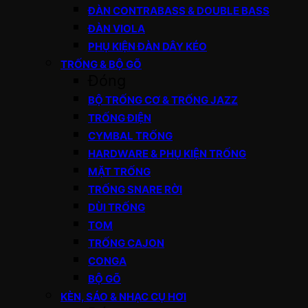
ĐÀN CONTRABASS & DOUBLE BASS
ĐÀN VIOLA
PHỤ KIỆN ĐÀN DÂY KÉO
TRỐNG & BỘ GÕ
Đóng
BỘ TRỐNG CƠ & TRỐNG JAZZ
TRỐNG ĐIỆN
CYMBAL TRỐNG
HARDWARE & PHỤ KIỆN TRỐNG
MẶT TRỐNG
TRỐNG SNARE RỜI
DÙI TRỐNG
TOM
TRỐNG CAJON
CONGA
BỘ GÕ
KÈN, SÁO & NHẠC CỤ HƠI