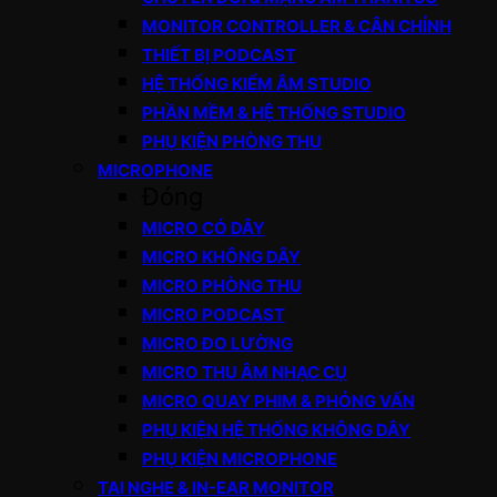
MONITOR CONTROLLER & CÂN CHỈNH
THIẾT BỊ PODCAST
HỆ THỐNG KIỂM ÂM STUDIO
PHẦN MỀM & HỆ THỐNG STUDIO
PHỤ KIỆN PHÒNG THU
MICROPHONE
Đóng
MICRO CÓ DÂY
MICRO KHÔNG DÂY
MICRO PHÒNG THU
MICRO PODCAST
MICRO ĐO LƯỜNG
MICRO THU ÂM NHẠC CỤ
MICRO QUAY PHIM & PHỎNG VẤN
PHỤ KIỆN HỆ THỐNG KHÔNG DÂY
PHỤ KIỆN MICROPHONE
TAI NGHE & IN-EAR MONITOR