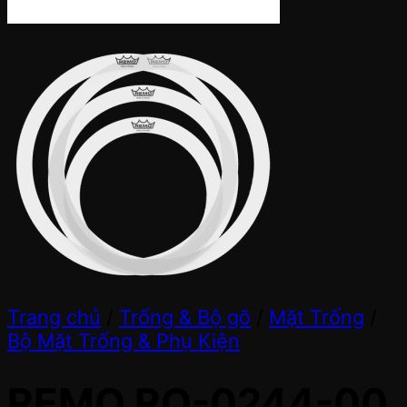
Trang chủ
/
Trống & Bộ gõ
/
Mặt Trống
/
Bộ Mặt Trống & Phụ Kiện
REMO RO-0244-00