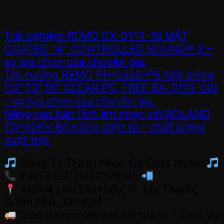
Trải nghiệm REMO CX-0114-10 MẶT
COATED 14″ CONTROLLED SOUND® X –
sự lựa chọn của chuyên gia.
Tận hưởng REMO PP-0320-PS Mặt trống
(12″,13″,16″ CLEAR PS, FREE BA-0114-00)
– sự lựa chọn của chuyên gia.
Nâng cao bản lĩnh âm nhạc với ROLAND
TD-02KV Bộ trống điện tử – chất lượng
vượt trội.
Công Ty TNHH Nhạc Cụ Gold Music
Zalo & ĐT: 0914795185
4/10/4 Lưu Chí Hiếu, P. Tây Thạnh,
Q.Tân Phú, TPHCM
Giao hàng miễn phí nội thành – Dịch vụ