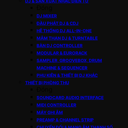
DJ & SẢN XUẤT NHẠC ĐIỆN TỬ
Đóng
DJ MIXER
ĐẦU PHÁT DJ & CDJ
HỆ THỐNG DJ ALL-IN-ONE
MÂM THAN DJ & TURNTABLE
BÀN DJ CONTROLLER
MODULAR & EURORACK
SAMPLER, GROOVEBOX, DRUM
MACHINE & SEQUENCER
PHỤ KIỆN & THIẾT BỊ DJ KHÁC
THIẾT BỊ PHÒNG THU
Đóng
SOUNDCARD AUDIO INTERFACE
MIDI CONTROLLER
MÁY GHI ÂM
PREAMP & CHANNEL STRIP
CHUYỂN ĐỔI & MẠNG ÂM THANH SỐ