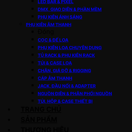
LED BAR & PIXEL
DMX, GIAO DIỆN & PHẦN MỀM
PHỤ KIỆN ÁNH SÁNG
PHỤ KIỆN ÂM THANH
Đóng
CỌC & ĐẾ LOA
PHỤ KIỆN LOA CHUYÊN DỤNG
TỦ RACK & PHỤ KIỆN RACK
TÚI & CASE LOA
CHÂN, GIÁ ĐỠ & RIGGING
CÁP ÂM THANH
JACK, ĐẦU NỐI & ADAPTER
NGUỒN ĐIỆN & PHÂN PHỐI NGUỒN
TÚI, HỘP & CASE THIẾT BỊ
TRANG CHỦ
SẢN PHẨM
THƯƠNG HIỆU