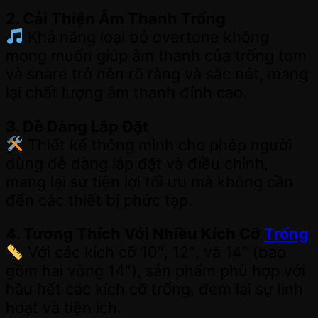
2. Cải Thiện Âm Thanh Trống
Khả năng loại bỏ overtone không
mong muốn giúp âm thanh của trống tom
và snare trở nên rõ ràng và sắc nét, mang
lại chất lượng âm thanh đỉnh cao.
3. Dễ Dàng Lắp Đặt
Thiết kế thông minh cho phép người
dùng dễ dàng lắp đặt và điều chỉnh,
mang lại sự tiện lợi tối ưu mà không cần
đến các thiết bị phức tạp.
4. Tương Thích Với Nhiều Kích Cỡ
Trống
Với các kích cỡ 10″, 12″, và 14″ (bao
gồm hai vòng 14″), sản phẩm phù hợp với
hầu hết các kích cỡ trống, đem lại sự linh
hoạt và tiện ích.