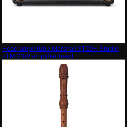
Head ampli tube Marshall ST20H Studio
JTM 20W amplifier head