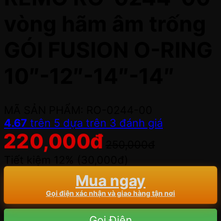
vòng hãm âm trống
GÓI FUSION O-RING
10″-12″-14″-14″
MÃ SẢN PHẨM: RO-0244-00
4.67
trên 5 dựa trên
3
đánh giá
220,000
đ
250,000
đ
Tiết kiệm 12% (
30,000
đ
)
Mua ngay
Gọi điện xác nhận và giao hàng tận nơi
Gọi Điện