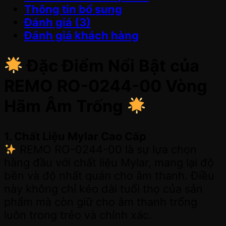
Thông tin bổ sung
Đánh giá (3)
Đánh giá khách hàng
Đặc Điểm Nổi Bật của
REMO RO-0244-00 Vòng
Hãm Âm Trống
1. Chất Liệu Mylar Cao Cấp
REMO RO-0244-00 là sự lựa chọn
hàng đầu với chất liệu Mylar, mang lại độ
bền và độ nhất quán cho âm thanh. Điều
này không chỉ kéo dài tuổi thọ của sản
phẩm mà còn giữ cho âm thanh trống
luôn trong trẻo và chính xác.