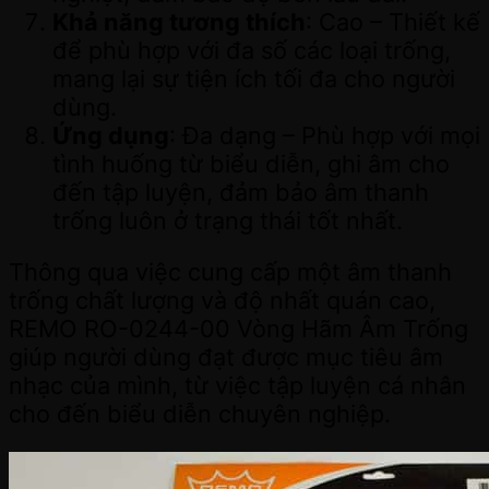
Khả năng tương thích
: Cao – Thiết kế
để phù hợp với đa số các loại trống,
mang lại sự tiện ích tối đa cho người
dùng.
Ứng dụng
: Đa dạng – Phù hợp với mọi
tình huống từ biểu diễn, ghi âm cho
đến tập luyện, đảm bảo âm thanh
trống luôn ở trạng thái tốt nhất.
Thông qua việc cung cấp một âm thanh
trống chất lượng và độ nhất quán cao,
REMO RO-0244-00 Vòng Hãm Âm Trống
giúp người dùng đạt được mục tiêu âm
nhạc của mình, từ việc tập luyện cá nhân
cho đến biểu diễn chuyên nghiệp.