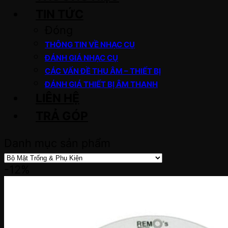
TIN TỨC
Đóng
THÔNG TIN VỀ NHẠC CỤ
ĐÁNH GIÁ NHẠC CỤ
CÁC VẤN ĐỀ THU ÂM – THIẾT BỊ
ĐÁNH GIÁ THIẾT BỊ ÂM THANH
LIÊN HỆ
TRẢ GÓP
Danh mục sản phẩm
-12%