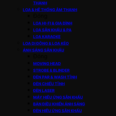
THANH
LOA & HỆ THỐNG ÂM THANH
Đóng
LOA HI-FI & GIA ĐÌNH
LOA SÂN KHẤU & PA
LOA KARAOKE
LOA DI ĐỘNG & LOA KÉO
ÁNH SÁNG SÂN KHẤU
Đóng
MOVING HEAD
STROBE & BLINDER
ĐÈN PAR & WASH TĨNH
ĐÈN CHIẾU TĨNH
ĐÈN LASER
MÁY HIỆU ỨNG SÂN KHẤU
BÀN ĐIỀU KHIỂN ÁNH SÁNG
ĐÈN HIỆU ỨNG SÂN KHẤU