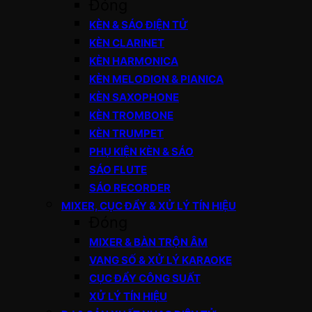
Đóng
KÈN & SÁO ĐIỆN TỬ
KÈN CLARINET
KÈN HARMONICA
KÈN MELODION & PIANICA
KÈN SAXOPHONE
KÈN TROMBONE
KÈN TRUMPET
PHỤ KIỆN KÈN & SÁO
SÁO FLUTE
SÁO RECORDER
MIXER, CỤC ĐẨY & XỬ LÝ TÍN HIỆU
Đóng
MIXER & BÀN TRỘN ÂM
VANG SỐ & XỬ LÝ KARAOKE
CỤC ĐẨY CÔNG SUẤT
XỬ LÝ TÍN HIỆU