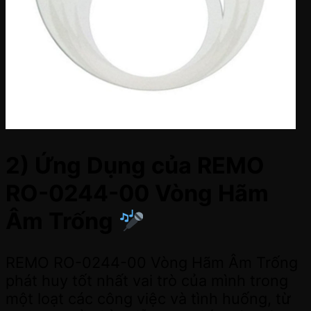
2) Ứng Dụng của REMO
RO-0244-00 Vòng Hãm
Âm Trống
REMO RO-0244-00 Vòng Hãm Âm Trống
phát huy tốt nhất vai trò của mình trong
một loạt các công việc và tình huống, từ