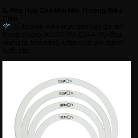
5. Phù Hợp Cho Mọi Môi Trường Biểu
Diễn
Dù là biểu diễn trực tiếp hay ghi âm
trong studio, REMO RO-0244-00 đều
mang lại khả năng kiểm soát âm thanh
xuất sắc.