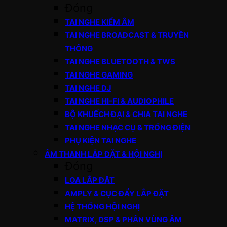
Đóng
TAI NGHE KIỂM ÂM
TAI NGHE BROADCAST & TRUYỀN
THÔNG
TAI NGHE BLUETOOTH & TWS
TAI NGHE GAMING
TAI NGHE DJ
TAI NGHE HI-FI & AUDIOPHILE
BỘ KHUẾCH ĐẠI & CHIA TAI NGHE
TAI NGHE NHẠC CỤ & TRỐNG ĐIỆN
PHỤ KIỆN TAI NGHE
ÂM THANH LẮP ĐẶT & HỘI NGHỊ
Đóng
LOA LẮP ĐẶT
AMPLY & CỤC ĐẨY LẮP ĐẶT
HỆ THỐNG HỘI NGHỊ
MATRIX, DSP & PHÂN VÙNG ÂM