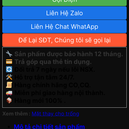
Liên Hệ Zalo
Liên Hệ Chat WhatApp
Để Lại SĐT, Chúng tôi sẽ gọi lại
Sản phẩm được bảo hành 12 tháng.
Trả góp qua thẻ tín dụng.
Đổi trả 7 ngày nếu lỗi NSX.
Hỗ trợ tận tâm 24/7.
Hàng chính hãng CO,CQ.
Miễn phí giao hàng nội thành.
Hàng mới 100% .
Xem thêm :
Mặt thay cho trống
Mô tả chi tiết sản phẩm