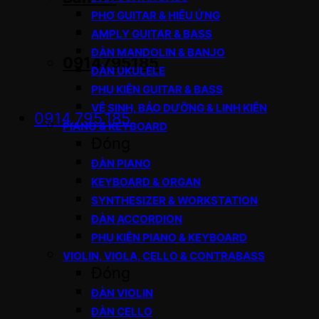
PHƠ GUITAR & HIỆU ỨNG
AMPLY GUITAR & BASS
ĐÀN MANDOLIN & BANJO
0914795185
ĐÀN UKULELE
PHỤ KIỆN GUITAR & BASS
VỆ SINH, BẢO DƯỠNG & LINH KIỆN
0914.795.185
PIANO & KEYBOARD
Đóng
ĐÀN PIANO
KEYBOARD & ORGAN
SYNTHESIZER & WORKSTATION
ĐÀN ACCORDION
PHỤ KIỆN PIANO & KEYBOARD
VIOLIN, VIOLA, CELLO & CONTRABASS
Đóng
ĐÀN VIOLIN
ĐÀN CELLO