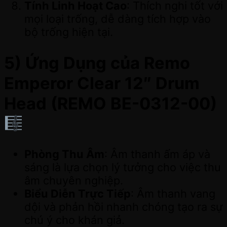
Tính Linh Hoạt Cao
: Thích nghi tốt với
mọi loại trống, dễ dàng tích hợp vào
bộ trống hiện tại.
5) Ứng Dụng của Remo
Emperor Clear 12″ Drum
Head (REMO BE-0312-00)
Phòng Thu Âm
: Âm thanh ấm áp và
sáng là lựa chọn lý tưởng cho việc thu
âm chuyên nghiệp.
Biểu Diễn Trực Tiếp
: Âm thanh vang
dội và phản hồi nhanh chóng tạo ra sự
chú ý cho khán giả.