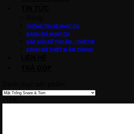
TIN TỨC
Đóng
THÔNG TIN VỀ NHẠC CỤ
ĐÁNH GIÁ NHẠC CỤ
CÁC VẤN ĐỀ THU ÂM – THIẾT BỊ
ĐÁNH GIÁ THIẾT BỊ ÂM THANH
LIÊN HỆ
TRẢ GÓP
Danh mục sản phẩm
-15%