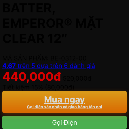
BATTER,
EMPEROR® MẶT
CLEAR 12″
MÃ SẢN PHẨM: BE-0312-00
4.67
trên 5 dựa trên
6
đánh giá
440,000
đ
520,000
đ
Tiết kiệm 15% (
80,000
đ
)
Mua ngay
Gọi điện xác nhận và giao hàng tận nơi
Gọi Điện