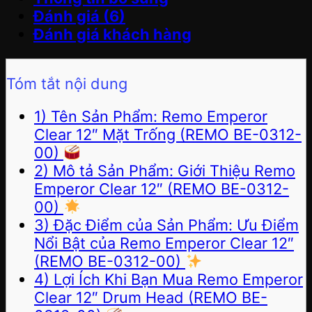
Đánh giá (6)
Đánh giá khách hàng
Tóm tắt nội dung
1) Tên Sản Phẩm: Remo Emperor
Clear 12″ Mặt Trống (REMO BE-0312-
00)
2) Mô tả Sản Phẩm: Giới Thiệu Remo
Emperor Clear 12″ (REMO BE-0312-
00)
3) Đặc Điểm của Sản Phẩm: Ưu Điểm
Nổi Bật của Remo Emperor Clear 12″
(REMO BE-0312-00)
4) Lợi Ích Khi Bạn Mua Remo Emperor
Clear 12″ Drum Head (REMO BE-