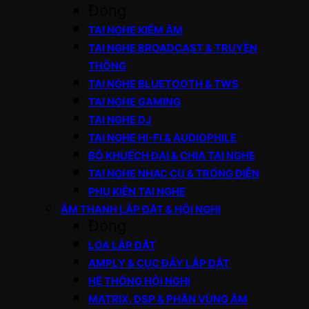
Đóng
TAI NGHE KIỂM ÂM
TAI NGHE BROADCAST & TRUYỀN
THÔNG
TAI NGHE BLUETOOTH & TWS
TAI NGHE GAMING
TAI NGHE DJ
TAI NGHE HI-FI & AUDIOPHILE
BỘ KHUẾCH ĐẠI & CHIA TAI NGHE
TAI NGHE NHẠC CỤ & TRỐNG ĐIỆN
PHỤ KIỆN TAI NGHE
ÂM THANH LẮP ĐẶT & HỘI NGHỊ
Đóng
LOA LẮP ĐẶT
AMPLY & CỤC ĐẨY LẮP ĐẶT
HỆ THỐNG HỘI NGHỊ
MATRIX, DSP & PHÂN VÙNG ÂM