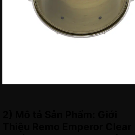
2) Mô tả Sản Phẩm: Giới
Thiệu Remo Emperor Clear