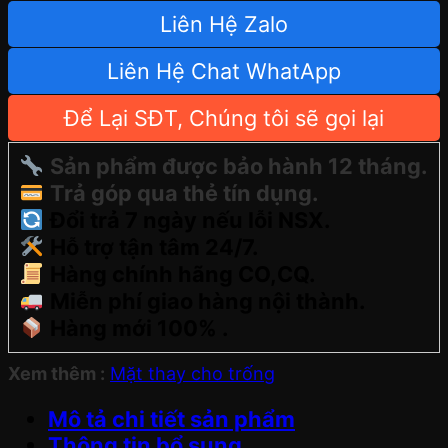
Liên Hệ Zalo
Liên Hệ Chat WhatApp
Để Lại SĐT, Chúng tôi sẽ gọi lại
Sản phẩm được bảo hành 12 tháng.
Trả góp qua thẻ tín dụng.
Đổi trả 7 ngày nếu lỗi NSX.
Hỗ trợ tận tâm 24/7.
Hàng chính hãng CO,CQ.
Miễn phí giao hàng nội thành.
Hàng mới 100% .
Xem thêm :
Mặt thay cho trống
Mô tả chi tiết sản phẩm
Thông tin bổ sung