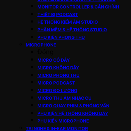
MONITOR CONTROLLER & CÂN CHỈNH
THIẾT BỊ PODCAST
HỆ THỐNG KIỂM ÂM STUDIO
PHẦN MỀM & HỆ THỐNG STUDIO
PHỤ KIỆN PHÒNG THU
MICROPHONE
Đóng
MICRO CÓ DÂY
MICRO KHÔNG DÂY
MICRO PHÒNG THU
MICRO PODCAST
MICRO ĐO LƯỜNG
MICRO THU ÂM NHẠC CỤ
MICRO QUAY PHIM & PHỎNG VẤN
PHỤ KIỆN HỆ THỐNG KHÔNG DÂY
PHỤ KIỆN MICROPHONE
TAI NGHE & IN-EAR MONITOR