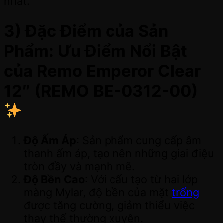
nhất.
3) Đặc Điểm của Sản
Phẩm: Ưu Điểm Nổi Bật
của Remo Emperor Clear
12″ (REMO BE-0312-00)
Độ Ấm Áp
: Sản phẩm cung cấp âm
thanh ấm áp, tạo nên những giai điệu
tròn đầy và mạnh mẽ.
Độ Bền Cao
: Với cấu tạo từ hai lớp
màng Mylar, độ bền của mặt
trống
được tăng cường, giảm thiểu việc
thay thế thường xuyên.