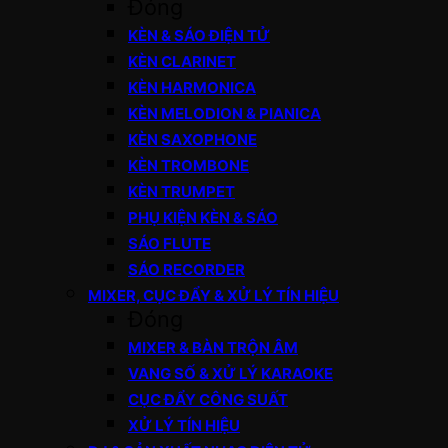
Đóng
KÈN & SÁO ĐIỆN TỬ
KÈN CLARINET
KÈN HARMONICA
KÈN MELODION & PIANICA
KÈN SAXOPHONE
KÈN TROMBONE
KÈN TRUMPET
PHỤ KIỆN KÈN & SÁO
SÁO FLUTE
SÁO RECORDER
MIXER, CỤC ĐẨY & XỬ LÝ TÍN HIỆU
Đóng
MIXER & BÀN TRỘN ÂM
VANG SỐ & XỬ LÝ KARAOKE
CỤC ĐẨY CÔNG SUẤT
XỬ LÝ TÍN HIỆU