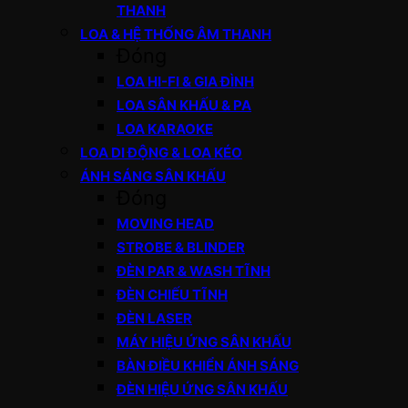
THANH
LOA & HỆ THỐNG ÂM THANH
Đóng
LOA HI-FI & GIA ĐÌNH
LOA SÂN KHẤU & PA
LOA KARAOKE
LOA DI ĐỘNG & LOA KÉO
ÁNH SÁNG SÂN KHẤU
Đóng
MOVING HEAD
STROBE & BLINDER
ĐÈN PAR & WASH TĨNH
ĐÈN CHIẾU TĨNH
ĐÈN LASER
MÁY HIỆU ỨNG SÂN KHẤU
BÀN ĐIỀU KHIỂN ÁNH SÁNG
ĐÈN HIỆU ỨNG SÂN KHẤU