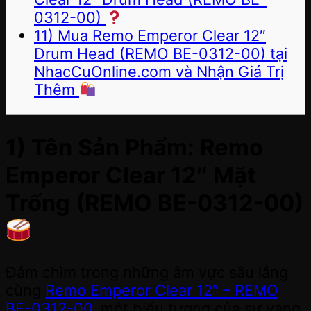
0312-00)
11) Mua Remo Emperor Clear 12″
Drum Head (REMO BE-0312-00) tại
NhacCuOnline.com và Nhận Giá Trị
Thêm
1) Tên Sản Phẩm: Remo
Emperor Clear 12″ Mặt
Trống (REMO BE-0312-00)
Đắm chìm trong những âm vực sâu lắng
cùng
Remo Emperor Clear 12″ – REMO
BE-0312-00
, một biểu tượng của sự vang