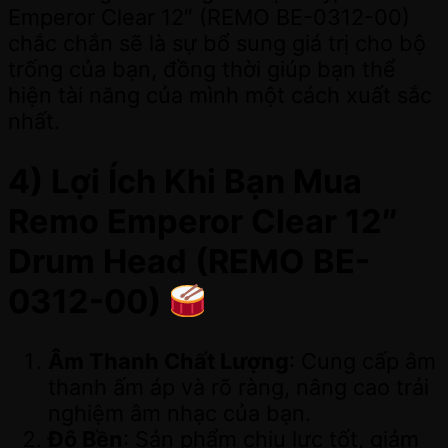
Emperor Clear 12″ (REMO BE-0312-00)
chắc chắn sẽ là sự bổ sung giá trị cho bộ
trống của bạn, đồng thời giúp bạn thể
hiện tài năng của mình một cách xuất sắc
nhất.
4) Lợi Ích Khi Bạn Mua
Remo Emperor Clear 12″
Drum Head (REMO BE-
0312-00)
Âm Thanh Chất Lượng
: Cung cấp âm
thanh ấm áp và rõ ràng, nâng cao trải
nghiệm âm nhạc của bạn.
Độ Bền
: Sản phẩm chịu lực tốt, giảm