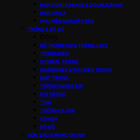
ĐÀN CONTRABASS & DOUBLE BASS
ĐÀN VIOLA
PHỤ KIỆN ĐÀN DÂY KÉO
TRỐNG & BỘ GÕ
Đóng
BỘ TRỐNG CƠ & TRỐNG JAZZ
TRỐNG ĐIỆN
CYMBAL TRỐNG
HARDWARE & PHỤ KIỆN TRỐNG
MẶT TRỐNG
TRỐNG SNARE RỜI
DÙI TRỐNG
TOM
TRỐNG CAJON
CONGA
BỘ GÕ
KÈN, SÁO & NHẠC CỤ HƠI