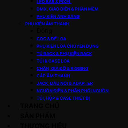
LED BAR & PIXEL
DMX, GIAO DIỆN & PHẦN MỀM
PHỤ KIỆN ÁNH SÁNG
PHỤ KIỆN ÂM THANH
Đóng
CỌC & ĐẾ LOA
PHỤ KIỆN LOA CHUYÊN DỤNG
TỦ RACK & PHỤ KIỆN RACK
TÚI & CASE LOA
CHÂN, GIÁ ĐỠ & RIGGING
CÁP ÂM THANH
JACK, ĐẦU NỐI & ADAPTER
NGUỒN ĐIỆN & PHÂN PHỐI NGUỒN
TÚI, HỘP & CASE THIẾT BỊ
TRANG CHỦ
SẢN PHẨM
THƯƠNG HIỆU