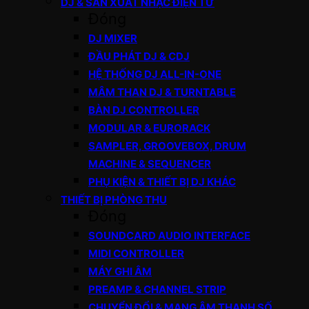
DJ & SẢN XUẤT NHẠC ĐIỆN TỬ
Đóng
DJ MIXER
ĐẦU PHÁT DJ & CDJ
HỆ THỐNG DJ ALL-IN-ONE
MÂM THAN DJ & TURNTABLE
BÀN DJ CONTROLLER
MODULAR & EURORACK
SAMPLER, GROOVEBOX, DRUM
MACHINE & SEQUENCER
PHỤ KIỆN & THIẾT BỊ DJ KHÁC
THIẾT BỊ PHÒNG THU
Đóng
SOUNDCARD AUDIO INTERFACE
MIDI CONTROLLER
MÁY GHI ÂM
PREAMP & CHANNEL STRIP
CHUYỂN ĐỔI & MẠNG ÂM THANH SỐ