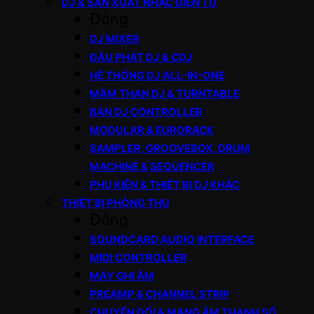
DJ & SẢN XUẤT NHẠC ĐIỆN TỬ
Đóng
DJ MIXER
ĐẦU PHÁT DJ & CDJ
HỆ THỐNG DJ ALL-IN-ONE
MÂM THAN DJ & TURNTABLE
BÀN DJ CONTROLLER
MODULAR & EURORACK
SAMPLER, GROOVEBOX, DRUM
MACHINE & SEQUENCER
PHỤ KIỆN & THIẾT BỊ DJ KHÁC
THIẾT BỊ PHÒNG THU
Đóng
SOUNDCARD AUDIO INTERFACE
MIDI CONTROLLER
MÁY GHI ÂM
PREAMP & CHANNEL STRIP
CHUYỂN ĐỔI & MẠNG ÂM THANH SỐ