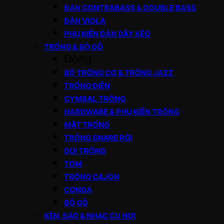
ĐÀN CONTRABASS & DOUBLE BASS
ĐÀN VIOLA
PHỤ KIỆN ĐÀN DÂY KÉO
TRỐNG & BỘ GÕ
Đóng
BỘ TRỐNG CƠ & TRỐNG JAZZ
TRỐNG ĐIỆN
CYMBAL TRỐNG
HARDWARE & PHỤ KIỆN TRỐNG
MẶT TRỐNG
TRỐNG SNARE RỜI
DÙI TRỐNG
TOM
TRỐNG CAJON
CONGA
BỘ GÕ
KÈN, SÁO & NHẠC CỤ HƠI