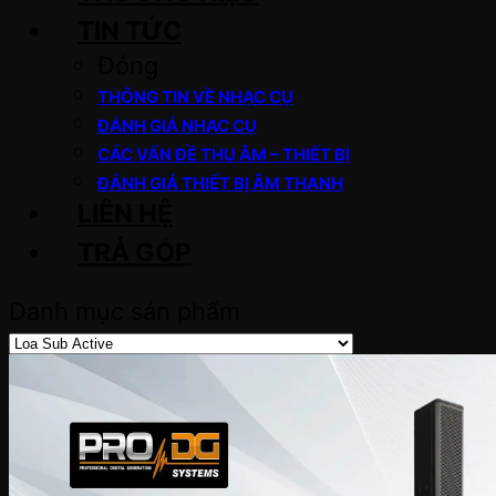
TIN TỨC
Đóng
THÔNG TIN VỀ NHẠC CỤ
ĐÁNH GIÁ NHẠC CỤ
CÁC VẤN ĐỀ THU ÂM – THIẾT BỊ
ĐÁNH GIÁ THIẾT BỊ ÂM THANH
LIÊN HỆ
TRẢ GÓP
Danh mục sản phẩm