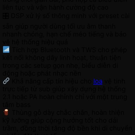
liên tục và vận hành cường độ cao
🎛 DSP xử lý số thông minh với preset cài
sẵn giúp người dùng tối ưu âm thanh
nhanh chóng, hạn chế méo tiếng và bảo
vệ hệ thống hiệu quả
Tích hợp Bluetooth và TWS cho phép
kết nối không dây linh hoạt, thuận tiện
trong các setup gọn nhẹ, biểu diễn di
động hoặc phát nhạc nền
Khả năng cấp tín hiệu cho
loa
vệ tinh
trực tiếp từ sub giúp xây dựng hệ thống
2.1 hoặc PA hoàn chỉnh chỉ với một trung
tâm bass
Thùng gỗ dày chắc chắn, hoàn thiện
kỹ lưỡng giúp cộng hưởng tốt cho dải
trầm, đồng thời tăng độ bền khi di chuyển