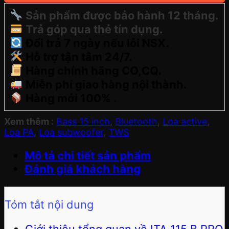
Sản phẩm được bảo hành 12 tháng.
Trả góp qua thẻ tín dụng.
Đổi trả 7 ngày nếu lỗi NSX.
Hỗ trợ tận tâm 24/7.
Hàng chính hãng CO,CQ.
Miễn phí giao hàng nội thành.
Hàng mới 100% .
Xem thêm :
Bass 15 inch
,
Bluetooth
,
Loa active
,
Loa PA
,
Loa subwoofer
,
TWS
Mô tả chi tiết sản phẩm
Đánh giá khách hàng
Tóm tắt nội dung