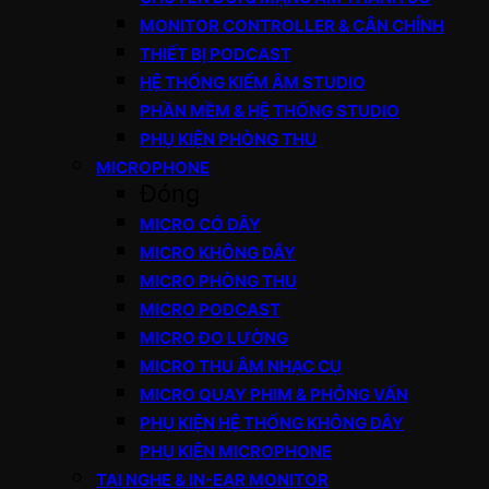
MONITOR CONTROLLER & CÂN CHỈNH
THIẾT BỊ PODCAST
HỆ THỐNG KIỂM ÂM STUDIO
PHẦN MỀM & HỆ THỐNG STUDIO
PHỤ KIỆN PHÒNG THU
MICROPHONE
Đóng
MICRO CÓ DÂY
MICRO KHÔNG DÂY
MICRO PHÒNG THU
MICRO PODCAST
MICRO ĐO LƯỜNG
MICRO THU ÂM NHẠC CỤ
MICRO QUAY PHIM & PHỎNG VẤN
PHỤ KIỆN HỆ THỐNG KHÔNG DÂY
PHỤ KIỆN MICROPHONE
TAI NGHE & IN-EAR MONITOR