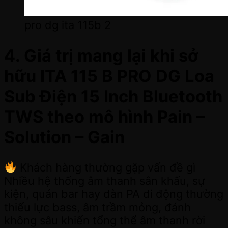
pro dg ita 115b 2
4. Giá trị mang lại khi sở
hữu ITA 115 B PRO DG Loa
Sub Điện 15 Inch Bluetooth
TWS theo mô hình Pain –
Solution – Gain
Khách hàng thường gặp vấn đề gì
Nhiều hệ thống âm thanh sân khấu, sự
kiện, quán bar hay dàn PA di động thường
thiếu lực bass, âm trầm mỏng, đánh
không sâu khiến tổng thể âm thanh rời