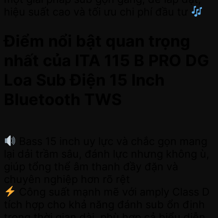
hiệu suất cao và tối ưu chi phí đầu tư
Điểm nổi bật quan trọng
nhất của ITA 115 B PRO DG
Loa Sub Điện 15 Inch
Bluetooth TWS
Bass 15 inch uy lực và chắc gọn mang
lại dải trầm sâu, đánh lực nhưng không ù,
giúp tổng thể âm thanh đầy đặn và
chuyên nghiệp hơn rõ rệt
Công suất mạnh mẽ với amply Class D
tích hợp cho khả năng đánh sub ổn định
trong thời gian dài, phù hợp cả biểu diễn