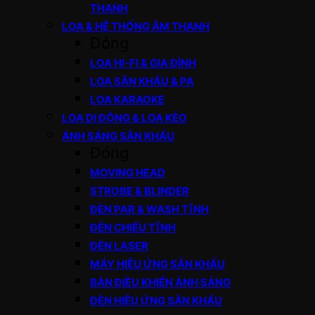
THANH
LOA & HỆ THỐNG ÂM THANH
Đóng
LOA HI-FI & GIA ĐÌNH
LOA SÂN KHẤU & PA
LOA KARAOKE
LOA DI ĐỘNG & LOA KÉO
ÁNH SÁNG SÂN KHẤU
Đóng
MOVING HEAD
STROBE & BLINDER
ĐÈN PAR & WASH TĨNH
ĐÈN CHIẾU TĨNH
ĐÈN LASER
MÁY HIỆU ỨNG SÂN KHẤU
BÀN ĐIỀU KHIỂN ÁNH SÁNG
ĐÈN HIỆU ỨNG SÂN KHẤU