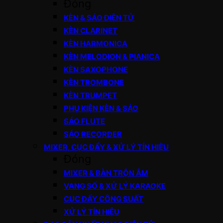
Đóng
KÈN & SÁO ĐIỆN TỬ
KÈN CLARINET
KÈN HARMONICA
KÈN MELODION & PIANICA
KÈN SAXOPHONE
KÈN TROMBONE
KÈN TRUMPET
PHỤ KIỆN KÈN & SÁO
SÁO FLUTE
SÁO RECORDER
MIXER, CỤC ĐẨY & XỬ LÝ TÍN HIỆU
Đóng
MIXER & BÀN TRỘN ÂM
VANG SỐ & XỬ LÝ KARAOKE
CỤC ĐẨY CÔNG SUẤT
XỬ LÝ TÍN HIỆU