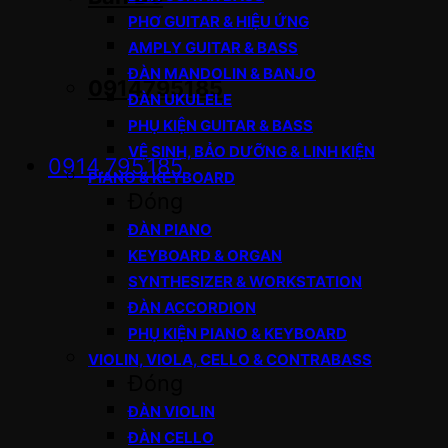
PHƠ GUITAR & HIỆU ỨNG
AMPLY GUITAR & BASS
ĐÀN MANDOLIN & BANJO
0914795185
ĐÀN UKULELE
PHỤ KIỆN GUITAR & BASS
VỆ SINH, BẢO DƯỠNG & LINH KIỆN
0914.795.185
PIANO & KEYBOARD
Đóng
ĐÀN PIANO
KEYBOARD & ORGAN
SYNTHESIZER & WORKSTATION
ĐÀN ACCORDION
PHỤ KIỆN PIANO & KEYBOARD
VIOLIN, VIOLA, CELLO & CONTRABASS
Đóng
ĐÀN VIOLIN
ĐÀN CELLO