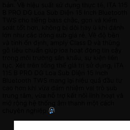
bản. Về hiệu suất sử dụng thực tế, ITA 115
B PRO DG Loa Sub Điện 15 Inch Bluetooth
TWS cho tiếng bass chắc, gọn và kiểm
soát tốt hơn, không bị dội hay ù khi đánh
lớn như các dòng sub giá rẻ. Về độ bền
và tính ổn định, amply Class D và thùng
gỗ tiêu chuẩn giúp loa hoạt động tin cậy
trong môi trường sân khấu, sự kiện liên
tục. Xét trên tổng thể giá trị sử dụng, ITA
115 B PRO DG Loa Sub Điện 15 Inch
Bluetooth TWS mang lại hiệu quả đầu tư
cao hơn khi vừa đảm nhiệm vai trò sub
trung tâm, vừa hỗ trợ kết nối linh hoạt và
mở rộng hệ thống âm thanh một cách
chuyên nghiệp