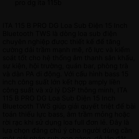
pro dg ita 115b
ITA 115 B PRO DG Loa Sub Điện 15 Inch
Bluetooth TWS là dòng loa sub điện
chuyên nghiệp được thiết kế để tăng
cường dải trầm mạnh mẽ, rõ lực và kiểm
soát tốt cho hệ thống âm thanh sân khấu,
sự kiện, hội trường, quán bar, phòng trà
và dàn PA di động. Với cấu hình bass 15
inch công suất lớn kết hợp amply liền
công suất và xử lý DSP thông minh, ITA
115 B PRO DG Loa Sub Điện 15 Inch
Bluetooth TWS giúp giải quyết triệt để bài
toán thiếu lực bass, âm trầm mỏng hoặc
rời rạc khi sử dụng loa full đơn lẻ. Đây là
lựa chọn đáng chú ý cho người dùng cần
một giải pháp sub gọn gàng, dễ lắp đặt,