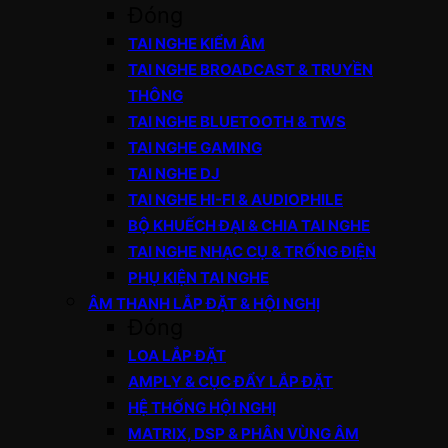
Đóng
TAI NGHE KIỂM ÂM
TAI NGHE BROADCAST & TRUYỀN
THÔNG
TAI NGHE BLUETOOTH & TWS
TAI NGHE GAMING
TAI NGHE DJ
TAI NGHE HI-FI & AUDIOPHILE
BỘ KHUẾCH ĐẠI & CHIA TAI NGHE
TAI NGHE NHẠC CỤ & TRỐNG ĐIỆN
PHỤ KIỆN TAI NGHE
ÂM THANH LẮP ĐẶT & HỘI NGHỊ
Đóng
LOA LẮP ĐẶT
AMPLY & CỤC ĐẨY LẮP ĐẶT
HỆ THỐNG HỘI NGHỊ
MATRIX, DSP & PHÂN VÙNG ÂM