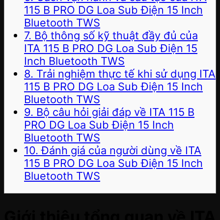
115 B PRO DG Loa Sub Điện 15 Inch
Bluetooth TWS
7. Bộ thông số kỹ thuật đầy đủ của
ITA 115 B PRO DG Loa Sub Điện 15
Inch Bluetooth TWS
8. Trải nghiệm thực tế khi sử dụng ITA
115 B PRO DG Loa Sub Điện 15 Inch
Bluetooth TWS
9. Bộ câu hỏi giải đáp về ITA 115 B
PRO DG Loa Sub Điện 15 Inch
Bluetooth TWS
10. Đánh giá của người dùng về ITA
115 B PRO DG Loa Sub Điện 15 Inch
Bluetooth TWS
Giới thiệu tổng quan về ITA