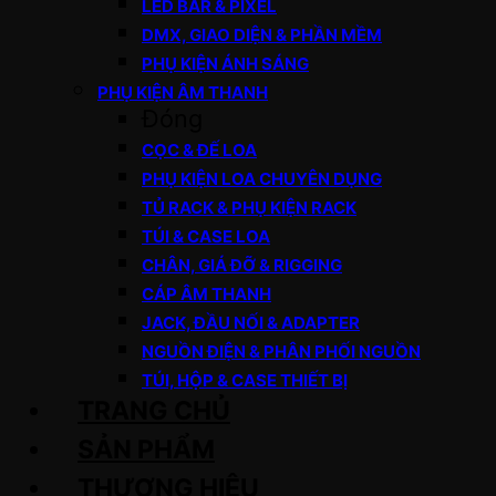
LED BAR & PIXEL
DMX, GIAO DIỆN & PHẦN MỀM
PHỤ KIỆN ÁNH SÁNG
PHỤ KIỆN ÂM THANH
Đóng
CỌC & ĐẾ LOA
PHỤ KIỆN LOA CHUYÊN DỤNG
TỦ RACK & PHỤ KIỆN RACK
TÚI & CASE LOA
CHÂN, GIÁ ĐỠ & RIGGING
CÁP ÂM THANH
JACK, ĐẦU NỐI & ADAPTER
NGUỒN ĐIỆN & PHÂN PHỐI NGUỒN
TÚI, HỘP & CASE THIẾT BỊ
TRANG CHỦ
SẢN PHẨM
THƯƠNG HIỆU