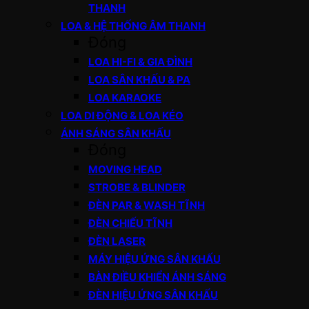
THANH
LOA & HỆ THỐNG ÂM THANH
Đóng
LOA HI-FI & GIA ĐÌNH
LOA SÂN KHẤU & PA
LOA KARAOKE
LOA DI ĐỘNG & LOA KÉO
ÁNH SÁNG SÂN KHẤU
Đóng
MOVING HEAD
STROBE & BLINDER
ĐÈN PAR & WASH TĨNH
ĐÈN CHIẾU TĨNH
ĐÈN LASER
MÁY HIỆU ỨNG SÂN KHẤU
BÀN ĐIỀU KHIỂN ÁNH SÁNG
ĐÈN HIỆU ỨNG SÂN KHẤU