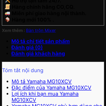
Hỗ trợ tận tâm 24/7.
Hàng chính hãng CO,CQ.
Miễn phí giao hàng nội thành.
Hàng mới 100% .
Xem thêm :
Bàn trộn Mixer
Mô tả chi tiết sản phẩm
Đánh giá (0)
Đánh giá khách hàng
Tóm tắt nội dung
Mô tả Yamaha MG10XCV
Đặc điểm của Yamaha MG10XCV
Lợi ích khi bạn mua Yamaha
MG10XCV