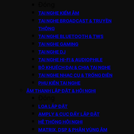
Đóng
TAI NGHE KIỂM ÂM
TAI NGHE BROADCAST & TRUYỀN
THÔNG
TAI NGHE BLUETOOTH & TWS
TAI NGHE GAMING
TAI NGHE DJ
TAI NGHE HI-FI & AUDIOPHILE
BỘ KHUẾCH ĐẠI & CHIA TAI NGHE
TAI NGHE NHẠC CỤ & TRỐNG ĐIỆN
PHỤ KIỆN TAI NGHE
ÂM THANH LẮP ĐẶT & HỘI NGHỊ
Đóng
LOA LẮP ĐẶT
AMPLY & CỤC ĐẨY LẮP ĐẶT
HỆ THỐNG HỘI NGHỊ
MATRIX, DSP & PHÂN VÙNG ÂM