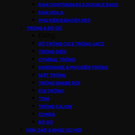
ĐÀN CONTRABASS & DOUBLE BASS
ĐÀN VIOLA
PHỤ KIỆN ĐÀN DÂY KÉO
TRỐNG & BỘ GÕ
Đóng
BỘ TRỐNG CƠ & TRỐNG JAZZ
TRỐNG ĐIỆN
CYMBAL TRỐNG
HARDWARE & PHỤ KIỆN TRỐNG
MẶT TRỐNG
TRỐNG SNARE RỜI
DÙI TRỐNG
TOM
TRỐNG CAJON
CONGA
BỘ GÕ
KÈN, SÁO & NHẠC CỤ HƠI