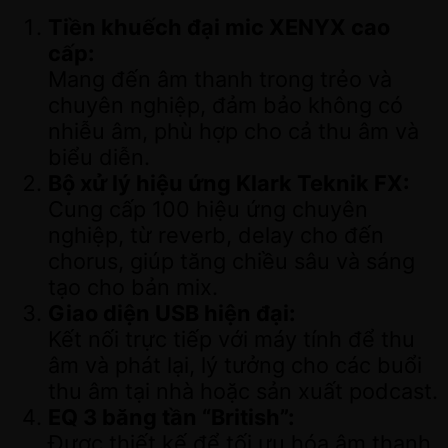
Tiền khuếch đại mic XENYX cao
cấp:
Mang đến âm thanh trong trẻo và
chuyên nghiệp, đảm bảo không có
nhiễu âm, phù hợp cho cả thu âm và
biểu diễn.
Bộ xử lý hiệu ứng Klark Teknik FX:
Cung cấp 100 hiệu ứng chuyên
nghiệp, từ reverb, delay cho đến
chorus, giúp tăng chiều sâu và sáng
tạo cho bản mix.
Giao diện USB hiện đại:
Kết nối trực tiếp với máy tính để thu
âm và phát lại, lý tưởng cho các buổi
thu âm tại nhà hoặc sản xuất podcast.
EQ 3 băng tần “British”:
Được thiết kế để tối ưu hóa âm thanh,