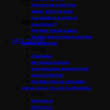
PHƠ GUITAR & HIỆU ỨNG
AMPLY GUITAR & BASS
ĐÀN MANDOLIN & BANJO
0914795185
ĐÀN UKULELE
PHỤ KIỆN GUITAR & BASS
VỆ SINH, BẢO DƯỠNG & LINH KIỆN
0914.795.185
PIANO & KEYBOARD
Đóng
ĐÀN PIANO
KEYBOARD & ORGAN
SYNTHESIZER & WORKSTATION
ĐÀN ACCORDION
PHỤ KIỆN PIANO & KEYBOARD
VIOLIN, VIOLA, CELLO & CONTRABASS
Đóng
ĐÀN VIOLIN
ĐÀN CELLO