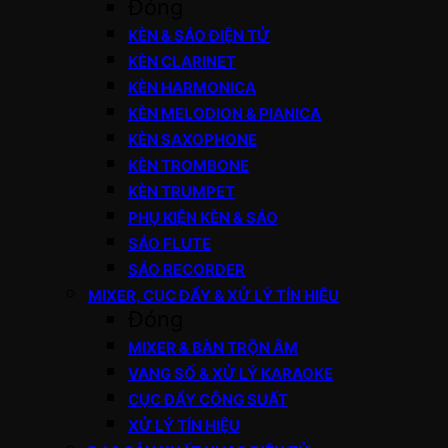
Đóng
KÈN & SÁO ĐIỆN TỬ
KÈN CLARINET
KÈN HARMONICA
KÈN MELODION & PIANICA
KÈN SAXOPHONE
KÈN TROMBONE
KÈN TRUMPET
PHỤ KIỆN KÈN & SÁO
SÁO FLUTE
SÁO RECORDER
MIXER, CỤC ĐẨY & XỬ LÝ TÍN HIỆU
Đóng
MIXER & BÀN TRỘN ÂM
VANG SỐ & XỬ LÝ KARAOKE
CỤC ĐẨY CÔNG SUẤT
XỬ LÝ TÍN HIỆU