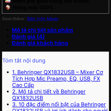
Miễn phí giao hàng nội thành.
Hàng mới 100% .
Xem thêm :
Bàn trộn Mixer
Mô tả chi tiết sản phẩm
Đánh giá (4)
Đánh giá khách hàng
Tóm tắt nội dung
1. Behringer QX1832USB – Mixer Cơ
Tích Hợp Mic Preamp, EQ, USB, FX
Cao Cấp
2. Mô tả chi tiết về Behringer
QX1832USB
3. 10 đặc điểm nổi bật của Behringer
QX1832USB và lợi ích dành cho người