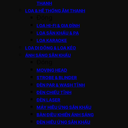
THANH
LOA & HỆ THỐNG ÂM THANH
Đóng
LOA HI-FI & GIA ĐÌNH
LOA SÂN KHẤU & PA
LOA KARAOKE
LOA DI ĐỘNG & LOA KÉO
ÁNH SÁNG SÂN KHẤU
Đóng
MOVING HEAD
STROBE & BLINDER
ĐÈN PAR & WASH TĨNH
ĐÈN CHIẾU TĨNH
ĐÈN LASER
MÁY HIỆU ỨNG SÂN KHẤU
BÀN ĐIỀU KHIỂN ÁNH SÁNG
ĐÈN HIỆU ỨNG SÂN KHẤU