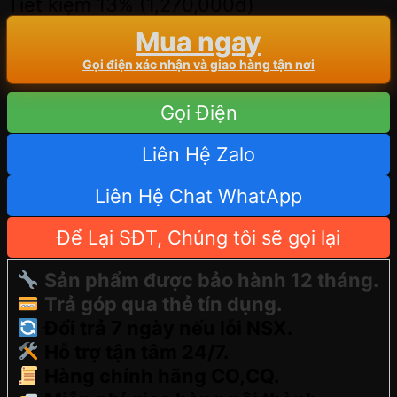
Tiết kiệm 13% (
1,270,000
đ
)
Mua ngay
Gọi điện xác nhận và giao hàng tận nơi
Gọi Điện
Liên Hệ Zalo
Liên Hệ Chat WhatApp
Để Lại SĐT, Chúng tôi sẽ gọi lại
Sản phẩm được bảo hành 12 tháng.
Trả góp qua thẻ tín dụng.
Đổi trả 7 ngày nếu lỗi NSX.
Hỗ trợ tận tâm 24/7.
Hàng chính hãng CO,CQ.