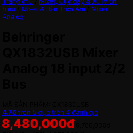
Trang chủ
/
Mixer, Cục đẩy & Xử lý tín
hiệu
/
Mixer & Bàn Trộn Âm
/
Mixer
Analog
Behringer
QX1832USB Mixer
Analog 18 input 2/2
Bus
MÃ SẢN PHẨM: QX1832USB
4.75
trên 5 dựa trên
4
đánh giá
8,480,000
đ
9,750,000
đ