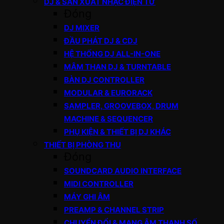
DJ & SẢN XUẤT NHẠC ĐIỆN TỬ
Đóng
DJ MIXER
ĐẦU PHÁT DJ & CDJ
HỆ THỐNG DJ ALL-IN-ONE
MÂM THAN DJ & TURNTABLE
BÀN DJ CONTROLLER
MODULAR & EURORACK
SAMPLER, GROOVEBOX, DRUM
MACHINE & SEQUENCER
PHỤ KIỆN & THIẾT BỊ DJ KHÁC
THIẾT BỊ PHÒNG THU
Đóng
SOUNDCARD AUDIO INTERFACE
MIDI CONTROLLER
MÁY GHI ÂM
PREAMP & CHANNEL STRIP
CHUYỂN ĐỔI & MẠNG ÂM THANH SỐ