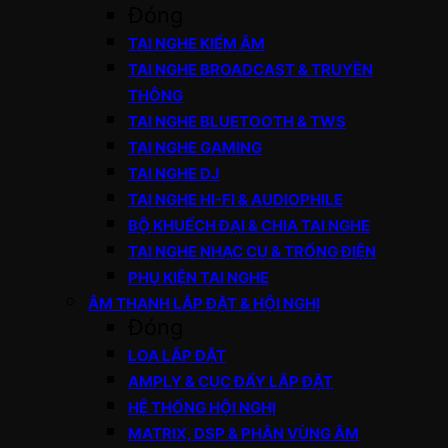
Đóng
TAI NGHE KIỂM ÂM
TAI NGHE BROADCAST & TRUYỀN
THÔNG
TAI NGHE BLUETOOTH & TWS
TAI NGHE GAMING
TAI NGHE DJ
TAI NGHE HI-FI & AUDIOPHILE
BỘ KHUẾCH ĐẠI & CHIA TAI NGHE
TAI NGHE NHẠC CỤ & TRỐNG ĐIỆN
PHỤ KIỆN TAI NGHE
ÂM THANH LẮP ĐẶT & HỘI NGHỊ
Đóng
LOA LẮP ĐẶT
AMPLY & CỤC ĐẨY LẮP ĐẶT
HỆ THỐNG HỘI NGHỊ
MATRIX, DSP & PHÂN VÙNG ÂM