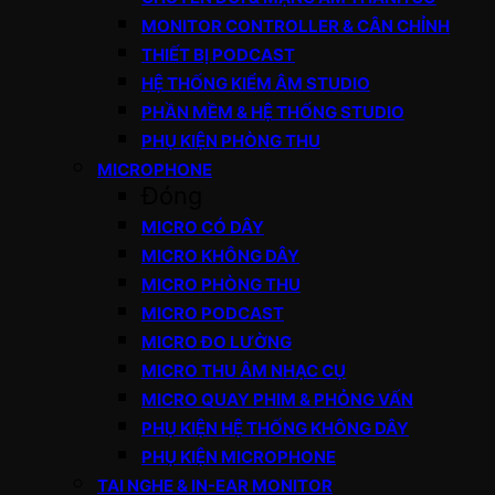
MONITOR CONTROLLER & CÂN CHỈNH
THIẾT BỊ PODCAST
HỆ THỐNG KIỂM ÂM STUDIO
PHẦN MỀM & HỆ THỐNG STUDIO
PHỤ KIỆN PHÒNG THU
MICROPHONE
Đóng
MICRO CÓ DÂY
MICRO KHÔNG DÂY
MICRO PHÒNG THU
MICRO PODCAST
MICRO ĐO LƯỜNG
MICRO THU ÂM NHẠC CỤ
MICRO QUAY PHIM & PHỎNG VẤN
PHỤ KIỆN HỆ THỐNG KHÔNG DÂY
PHỤ KIỆN MICROPHONE
TAI NGHE & IN-EAR MONITOR