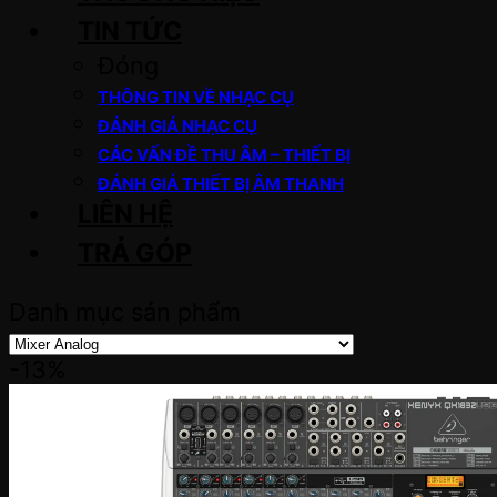
TIN TỨC
Đóng
THÔNG TIN VỀ NHẠC CỤ
ĐÁNH GIÁ NHẠC CỤ
CÁC VẤN ĐỀ THU ÂM – THIẾT BỊ
ĐÁNH GIÁ THIẾT BỊ ÂM THANH
LIÊN HỆ
TRẢ GÓP
Danh mục sản phẩm
-13%