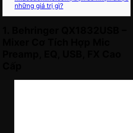
những giá trị gì?
1.
Behringer QX1832USB –
Mixer Cơ Tích Hợp Mic
Preamp, EQ, USB, FX Cao
Cấp