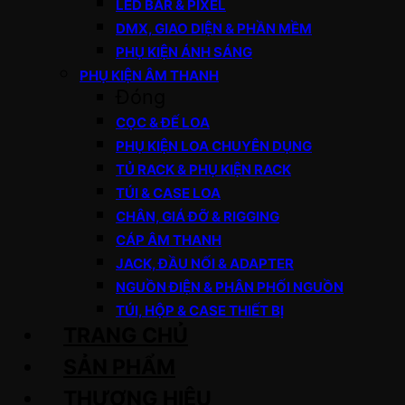
LED BAR & PIXEL
DMX, GIAO DIỆN & PHẦN MỀM
PHỤ KIỆN ÁNH SÁNG
PHỤ KIỆN ÂM THANH
Đóng
CỌC & ĐẾ LOA
PHỤ KIỆN LOA CHUYÊN DỤNG
TỦ RACK & PHỤ KIỆN RACK
TÚI & CASE LOA
CHÂN, GIÁ ĐỠ & RIGGING
CÁP ÂM THANH
JACK, ĐẦU NỐI & ADAPTER
NGUỒN ĐIỆN & PHÂN PHỐI NGUỒN
TÚI, HỘP & CASE THIẾT BỊ
TRANG CHỦ
SẢN PHẨM
THƯƠNG HIỆU