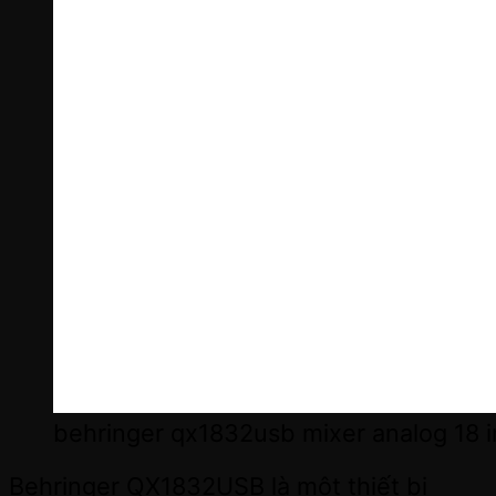
behringer qx1832usb mixer analog 18 i
Behringer QX1832USB là một thiết bị