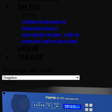
TIN TỨC
Đóng
THÔNG TIN VỀ NHẠC CỤ
ĐÁNH GIÁ NHẠC CỤ
CÁC VẤN ĐỀ THU ÂM – THIẾT BỊ
ĐÁNH GIÁ THIẾT BỊ ÂM THANH
LIÊN HỆ
TRẢ GÓP
Danh mục sản phẩm
-13%