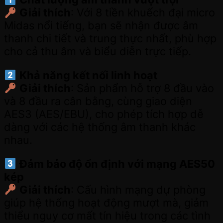
Giải thích
: Với 8 tiền khuếch đại micro
Midas nổi tiếng, bạn sẽ nhận được âm
thanh chi tiết và trung thực nhất, phù hợp
cho cả thu âm và biểu diễn trực tiếp.
Khả năng kết nối linh hoạt
Giải thích
: Sản phẩm hỗ trợ 8 đầu vào
và 8 đầu ra cân bằng, cùng giao diện
AES3 (AES/EBU), cho phép tích hợp dễ
dàng với các hệ thống âm thanh khác
nhau.
Đảm bảo độ ổn định với mạng AES50
kép
Giải thích
: Cấu hình mạng dự phòng
giúp hệ thống hoạt động mượt mà, giảm
thiểu nguy cơ mất tín hiệu trong các tình