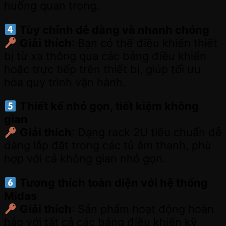
huống quan trọng.
Tùy chỉnh dễ dàng và nhanh chóng
Giải thích
: Bạn có thể điều khiển thiết
bị từ xa thông qua các bảng điều khiển
hoặc trực tiếp trên thiết bị, giúp tối ưu
hóa quy trình vận hành.
Thiết kế nhỏ gọn, tiết kiệm không
gian
Giải thích
: Dạng rack 2U tiêu chuẩn dễ
dàng lắp đặt trong các tủ âm thanh, phù
hợp với cả không gian nhỏ gọn.
Tương thích toàn diện với hệ thống
Midas
Giải thích
: Sản phẩm hoạt động hoàn
hảo với tất cả các bảng điều khiển kỹ