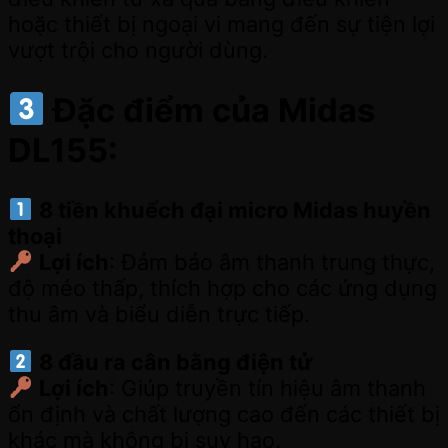
hoặc thiết bị ngoại vi mang đến sự tiện lợi
vượt trội cho người dùng.
Đặc điểm của Midas
DL155:
8 tiền khuếch đại micro Midas huyền
thoại
Lợi ích
: Đảm bảo âm thanh trung thực,
độ méo thấp, thích hợp cho các ứng dụng
thu âm và biểu diễn trực tiếp.
8 đầu ra cân bằng điện tử
Lợi ích
: Giúp truyền tín hiệu âm thanh
ổn định và chất lượng cao đến các thiết bị
khác mà không bị suy hao.