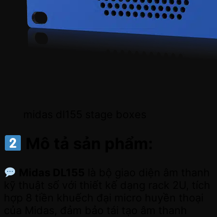
midas dl155 stage boxes
Mô tả sản phẩm:
Midas DL155
là bộ giao diện âm thanh
kỹ thuật số với thiết kế dạng rack 2U, tích
hợp 8 tiền khuếch đại micro huyền thoại
của Midas, đảm bảo tái tạo âm thanh