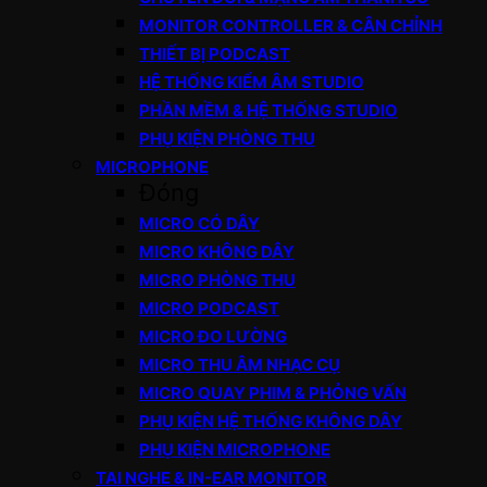
MONITOR CONTROLLER & CÂN CHỈNH
THIẾT BỊ PODCAST
HỆ THỐNG KIỂM ÂM STUDIO
PHẦN MỀM & HỆ THỐNG STUDIO
PHỤ KIỆN PHÒNG THU
MICROPHONE
Đóng
MICRO CÓ DÂY
MICRO KHÔNG DÂY
MICRO PHÒNG THU
MICRO PODCAST
MICRO ĐO LƯỜNG
MICRO THU ÂM NHẠC CỤ
MICRO QUAY PHIM & PHỎNG VẤN
PHỤ KIỆN HỆ THỐNG KHÔNG DÂY
PHỤ KIỆN MICROPHONE
TAI NGHE & IN-EAR MONITOR