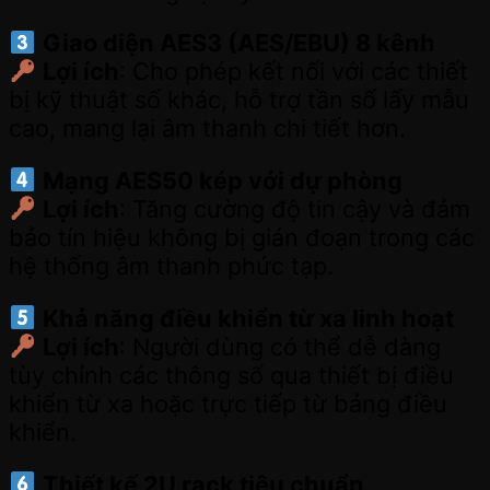
Giao diện AES3 (AES/EBU) 8 kênh
Lợi ích
: Cho phép kết nối với các thiết
bị kỹ thuật số khác, hỗ trợ tần số lấy mẫu
cao, mang lại âm thanh chi tiết hơn.
Mạng AES50 kép với dự phòng
Lợi ích
: Tăng cường độ tin cậy và đảm
bảo tín hiệu không bị gián đoạn trong các
hệ thống âm thanh phức tạp.
Khả năng điều khiển từ xa linh hoạt
Lợi ích
: Người dùng có thể dễ dàng
tùy chỉnh các thông số qua thiết bị điều
khiển từ xa hoặc trực tiếp từ bảng điều
khiển.
Thiết kế 2U rack tiêu chuẩn