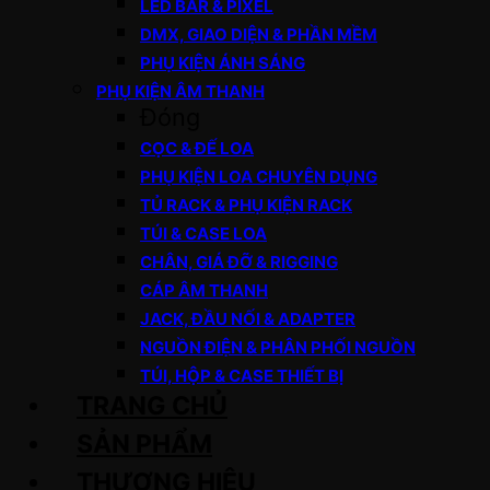
LED BAR & PIXEL
DMX, GIAO DIỆN & PHẦN MỀM
PHỤ KIỆN ÁNH SÁNG
PHỤ KIỆN ÂM THANH
Đóng
CỌC & ĐẾ LOA
PHỤ KIỆN LOA CHUYÊN DỤNG
TỦ RACK & PHỤ KIỆN RACK
TÚI & CASE LOA
CHÂN, GIÁ ĐỠ & RIGGING
CÁP ÂM THANH
JACK, ĐẦU NỐI & ADAPTER
NGUỒN ĐIỆN & PHÂN PHỐI NGUỒN
TÚI, HỘP & CASE THIẾT BỊ
TRANG CHỦ
SẢN PHẨM
THƯƠNG HIỆU