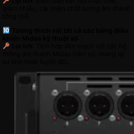
Lợi ích
: Đảm bảo kết nối chặt chẽ,
giảm nhiễu, cải thiện chất lượng âm thanh
tổng thể.
Tương thích với tất cả các bảng điều
khiển Midas kỹ thuật số
Lợi ích
: Tích hợp liền mạch với các hệ
thống âm thanh Midas hiện có, mang lại
sự linh hoạt tuyệt đối.