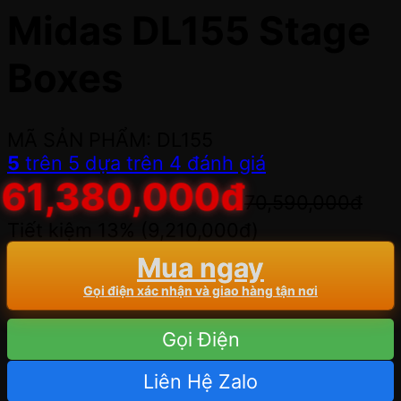
Midas DL155 Stage
Boxes
MÃ SẢN PHẨM: DL155
5
trên 5 dựa trên
4
đánh giá
61,380,000
đ
70,590,000
đ
Tiết kiệm 13% (
9,210,000
đ
)
Mua ngay
Gọi điện xác nhận và giao hàng tận nơi
Gọi Điện
Liên Hệ Zalo