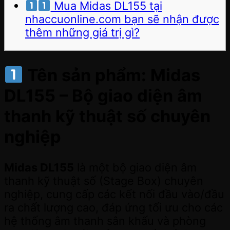
Mua Midas DL155 tại
nhaccuonline.com bạn sẽ nhận được
thêm những giá trị gì?
Tên sản phẩm:
Midas
DL155 – Bộ giao diện âm
thanh kỹ thuật số chuyên
nghiệp
Midas DL155
là một bộ giao diện âm
thanh kỹ thuật số (Stage Box) chuyên
nghiệp, cung cấp các kết nối đầu vào/đầu
ra chất lượng cao, đáp ứng tối ưu cho các
hệ thống âm thanh sân khấu và phòng