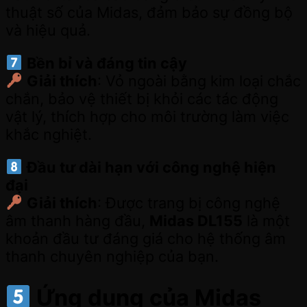
thuật số của Midas, đảm bảo sự đồng bộ
và hiệu quả.
Bền bỉ và đáng tin cậy
Giải thích
: Vỏ ngoài bằng kim loại chắc
chắn, bảo vệ thiết bị khỏi các tác động
vật lý, thích hợp cho môi trường làm việc
khắc nghiệt.
Đầu tư dài hạn với công nghệ hiện
đại
Giải thích
: Được trang bị công nghệ
âm thanh hàng đầu,
Midas DL155
là một
khoản đầu tư đáng giá cho hệ thống âm
thanh chuyên nghiệp của bạn.
Ứng dụng của
Midas