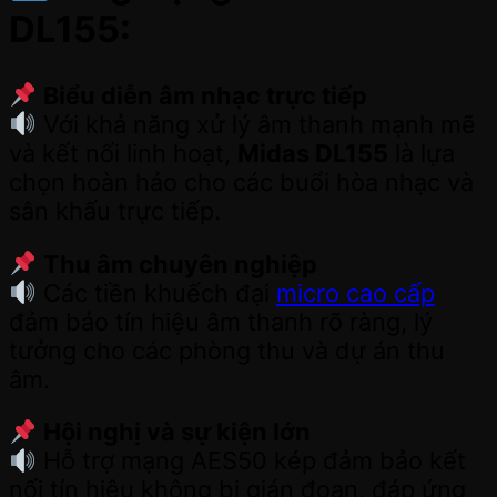
DL155
:
Biểu diễn âm nhạc trực tiếp
Với khả năng xử lý âm thanh mạnh mẽ
và kết nối linh hoạt,
Midas DL155
là lựa
chọn hoàn hảo cho các buổi hòa nhạc và
sân khấu trực tiếp.
Thu âm chuyên nghiệp
Các tiền khuếch đại
micro cao cấp
đảm bảo tín hiệu âm thanh rõ ràng, lý
tưởng cho các phòng thu và dự án thu
âm.
Hội nghị và sự kiện lớn
Hỗ trợ mạng AES50 kép đảm bảo kết
nối tín hiệu không bị gián đoạn, đáp ứng