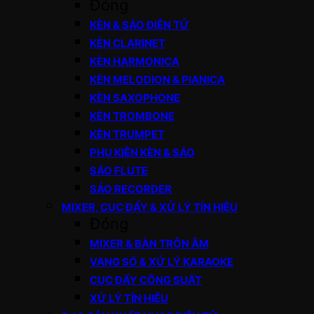
Đóng
KÈN & SÁO ĐIỆN TỬ
KÈN CLARINET
KÈN HARMONICA
KÈN MELODION & PIANICA
KÈN SAXOPHONE
KÈN TROMBONE
KÈN TRUMPET
PHỤ KIỆN KÈN & SÁO
SÁO FLUTE
SÁO RECORDER
MIXER, CỤC ĐẨY & XỬ LÝ TÍN HIỆU
Đóng
MIXER & BÀN TRỘN ÂM
VANG SỐ & XỬ LÝ KARAOKE
CỤC ĐẨY CÔNG SUẤT
XỬ LÝ TÍN HIỆU