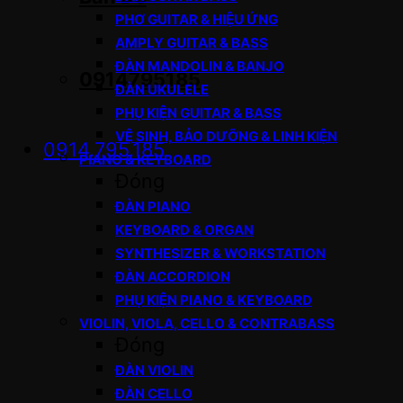
PHƠ GUITAR & HIỆU ỨNG
AMPLY GUITAR & BASS
ĐÀN MANDOLIN & BANJO
0914795185
ĐÀN UKULELE
PHỤ KIỆN GUITAR & BASS
VỆ SINH, BẢO DƯỠNG & LINH KIỆN
0914.795.185
PIANO & KEYBOARD
Đóng
ĐÀN PIANO
KEYBOARD & ORGAN
SYNTHESIZER & WORKSTATION
ĐÀN ACCORDION
PHỤ KIỆN PIANO & KEYBOARD
VIOLIN, VIOLA, CELLO & CONTRABASS
Đóng
ĐÀN VIOLIN
ĐÀN CELLO