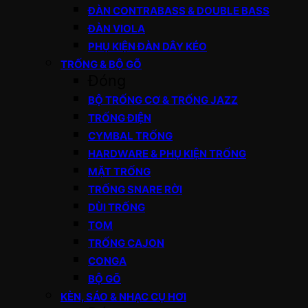
ĐÀN CONTRABASS & DOUBLE BASS
ĐÀN VIOLA
PHỤ KIỆN ĐÀN DÂY KÉO
TRỐNG & BỘ GÕ
Đóng
BỘ TRỐNG CƠ & TRỐNG JAZZ
TRỐNG ĐIỆN
CYMBAL TRỐNG
HARDWARE & PHỤ KIỆN TRỐNG
MẶT TRỐNG
TRỐNG SNARE RỜI
DÙI TRỐNG
TOM
TRỐNG CAJON
CONGA
BỘ GÕ
KÈN, SÁO & NHẠC CỤ HƠI