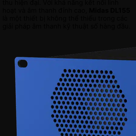
thu hiện đại. Với khả năng kết nối linh
hoạt và âm thanh đỉnh cao,
Midas DL155
là một thiết bị không thể thiếu trong các
giải pháp âm thanh kỹ thuật số hàng đầu.