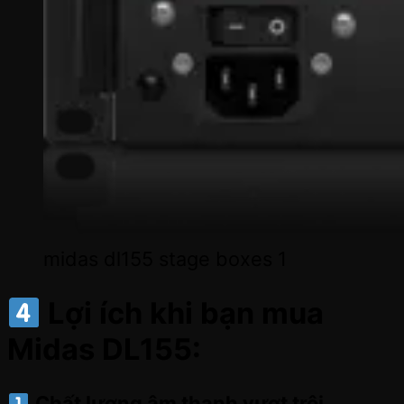
midas dl155 stage boxes 1
Lợi ích khi bạn mua
Midas DL155
:
Chất lượng âm thanh vượt trội