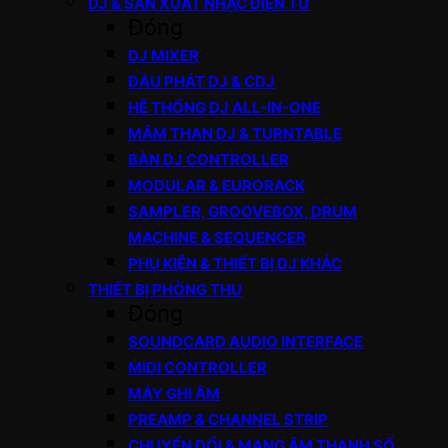
DJ & SẢN XUẤT NHẠC ĐIỆN TỬ
Đóng
DJ MIXER
ĐẦU PHÁT DJ & CDJ
HỆ THỐNG DJ ALL-IN-ONE
MÂM THAN DJ & TURNTABLE
BÀN DJ CONTROLLER
MODULAR & EURORACK
SAMPLER, GROOVEBOX, DRUM
MACHINE & SEQUENCER
PHỤ KIỆN & THIẾT BỊ DJ KHÁC
THIẾT BỊ PHÒNG THU
Đóng
SOUNDCARD AUDIO INTERFACE
MIDI CONTROLLER
MÁY GHI ÂM
PREAMP & CHANNEL STRIP
CHUYỂN ĐỔI & MẠNG ÂM THANH SỐ