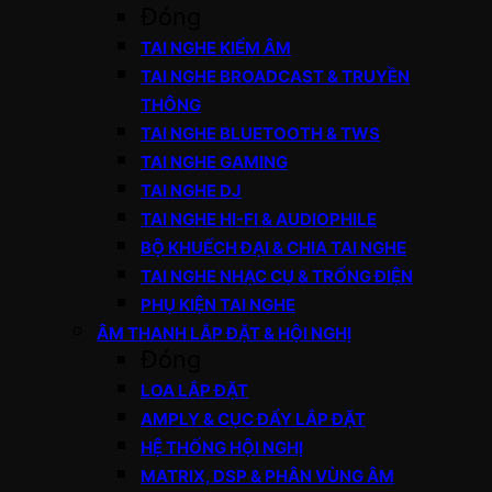
Đóng
TAI NGHE KIỂM ÂM
TAI NGHE BROADCAST & TRUYỀN
THÔNG
TAI NGHE BLUETOOTH & TWS
TAI NGHE GAMING
TAI NGHE DJ
TAI NGHE HI-FI & AUDIOPHILE
BỘ KHUẾCH ĐẠI & CHIA TAI NGHE
TAI NGHE NHẠC CỤ & TRỐNG ĐIỆN
PHỤ KIỆN TAI NGHE
ÂM THANH LẮP ĐẶT & HỘI NGHỊ
Đóng
LOA LẮP ĐẶT
AMPLY & CỤC ĐẨY LẮP ĐẶT
HỆ THỐNG HỘI NGHỊ
MATRIX, DSP & PHÂN VÙNG ÂM