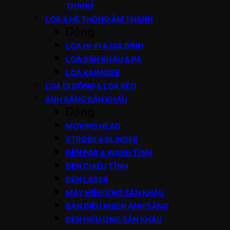
THANH
LOA & HỆ THỐNG ÂM THANH
Đóng
LOA HI-FI & GIA ĐÌNH
LOA SÂN KHẤU & PA
LOA KARAOKE
LOA DI ĐỘNG & LOA KÉO
ÁNH SÁNG SÂN KHẤU
Đóng
MOVING HEAD
STROBE & BLINDER
ĐÈN PAR & WASH TĨNH
ĐÈN CHIẾU TĨNH
ĐÈN LASER
MÁY HIỆU ỨNG SÂN KHẤU
BÀN ĐIỀU KHIỂN ÁNH SÁNG
ĐÈN HIỆU ỨNG SÂN KHẤU