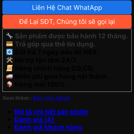
Liên Hệ Chat WhatApp
Để Lại SĐT, Chúng tôi sẽ gọi lại
Sản phẩm được bảo hành 12 tháng.
Trả góp qua thẻ tín dụng.
Đổi trả 7 ngày nếu lỗi NSX.
Hỗ trợ tận tâm 24/7.
Hàng chính hãng CO,CQ.
Miễn phí giao hàng nội thành.
Hàng mới 100% .
Xem thêm :
Bàn trộn Mixer
Mô tả chi tiết sản phẩm
Đánh giá (4)
Đánh giá khách hàng