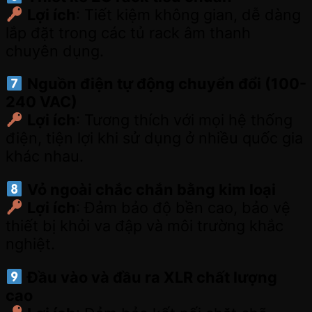
Lợi ích
: Tiết kiệm không gian, dễ dàng
lắp đặt trong các tủ rack âm thanh
chuyên dụng.
Nguồn điện tự động chuyển đổi (100-
240 VAC)
Lợi ích
: Tương thích với mọi hệ thống
điện, tiện lợi khi sử dụng ở nhiều quốc gia
khác nhau.
Vỏ ngoài chắc chắn bằng kim loại
Lợi ích
: Đảm bảo độ bền cao, bảo vệ
thiết bị khỏi va đập và môi trường khắc
nghiệt.
Đầu vào và đầu ra XLR chất lượng
cao