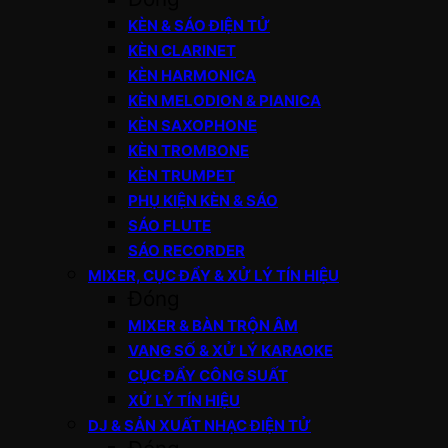
KÈN & SÁO ĐIỆN TỬ
KÈN CLARINET
KÈN HARMONICA
KÈN MELODION & PIANICA
KÈN SAXOPHONE
KÈN TROMBONE
KÈN TRUMPET
PHỤ KIỆN KÈN & SÁO
SÁO FLUTE
SÁO RECORDER
MIXER, CỤC ĐẨY & XỬ LÝ TÍN HIỆU
Đóng
MIXER & BÀN TRỘN ÂM
VANG SỐ & XỬ LÝ KARAOKE
CỤC ĐẨY CÔNG SUẤT
XỬ LÝ TÍN HIỆU
DJ & SẢN XUẤT NHẠC ĐIỆN TỬ