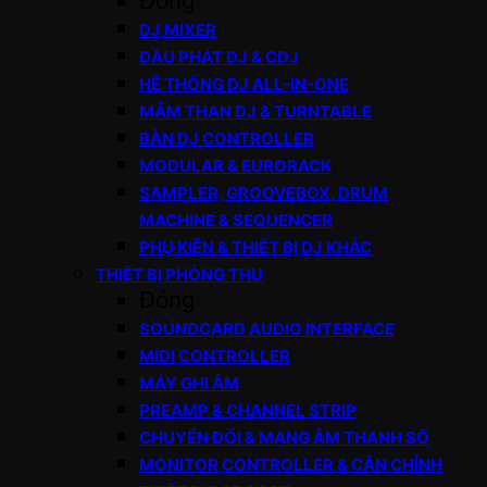
Đóng
DJ MIXER
ĐẦU PHÁT DJ & CDJ
HỆ THỐNG DJ ALL-IN-ONE
MÂM THAN DJ & TURNTABLE
BÀN DJ CONTROLLER
MODULAR & EURORACK
SAMPLER, GROOVEBOX, DRUM
MACHINE & SEQUENCER
PHỤ KIỆN & THIẾT BỊ DJ KHÁC
THIẾT BỊ PHÒNG THU
Đóng
SOUNDCARD AUDIO INTERFACE
MIDI CONTROLLER
MÁY GHI ÂM
PREAMP & CHANNEL STRIP
CHUYỂN ĐỔI & MẠNG ÂM THANH SỐ
MONITOR CONTROLLER & CÂN CHỈNH