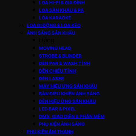
LOA HI-FI & GIA ĐÌNH
LOA SÂN KHẤU & PA
LOA KARAOKE
LOA DI ĐỘNG & LOA KÉO
ÁNH SÁNG SÂN KHẤU
Đóng
MOVING HEAD
STROBE & BLINDER
ĐÈN PAR & WASH TĨNH
ĐÈN CHIẾU TĨNH
ĐÈN LASER
MÁY HIỆU ỨNG SÂN KHẤU
BÀN ĐIỀU KHIỂN ÁNH SÁNG
ĐÈN HIỆU ỨNG SÂN KHẤU
LED BAR & PIXEL
DMX, GIAO DIỆN & PHẦN MỀM
PHỤ KIỆN ÁNH SÁNG
PHỤ KIỆN ÂM THANH