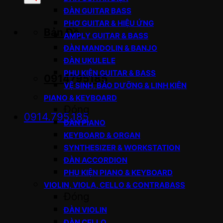
sản
ĐÀN GUITAR BASS
phẩm
PHƠ GUITAR & HIỆU ỨNG
Bản Đồ
AMPLY GUITAR & BASS
ĐÀN MANDOLIN & BANJO
ĐÀN UKULELE
PHỤ KIỆN GUITAR & BASS
0914795185
VỆ SINH, BẢO DƯỠNG & LINH KIỆN
PIANO & KEYBOARD
Đóng
0914.795.185
ĐÀN PIANO
KEYBOARD & ORGAN
SYNTHESIZER & WORKSTATION
ĐÀN ACCORDION
PHỤ KIỆN PIANO & KEYBOARD
VIOLIN, VIOLA, CELLO & CONTRABASS
Đóng
ĐÀN VIOLIN
ĐÀN CELLO