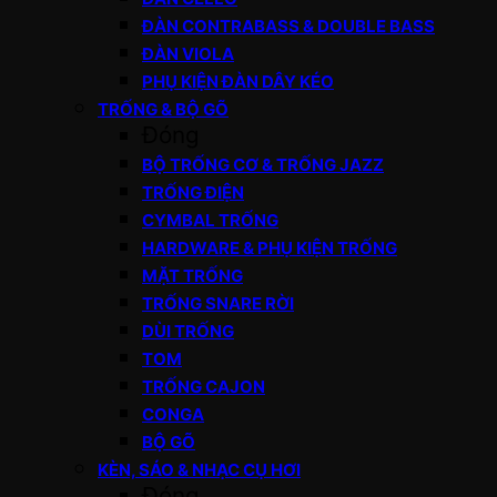
ĐÀN CONTRABASS & DOUBLE BASS
ĐÀN VIOLA
PHỤ KIỆN ĐÀN DÂY KÉO
TRỐNG & BỘ GÕ
Đóng
BỘ TRỐNG CƠ & TRỐNG JAZZ
TRỐNG ĐIỆN
CYMBAL TRỐNG
HARDWARE & PHỤ KIỆN TRỐNG
MẶT TRỐNG
TRỐNG SNARE RỜI
DÙI TRỐNG
TOM
TRỐNG CAJON
CONGA
BỘ GÕ
KÈN, SÁO & NHẠC CỤ HƠI
Đóng