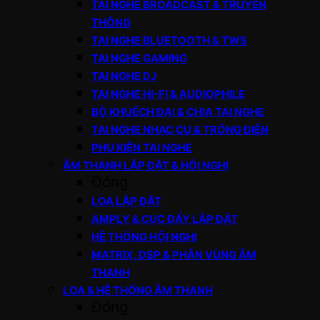
TAI NGHE BROADCAST & TRUYỀN
THÔNG
TAI NGHE BLUETOOTH & TWS
TAI NGHE GAMING
TAI NGHE DJ
TAI NGHE HI-FI & AUDIOPHILE
BỘ KHUẾCH ĐẠI & CHIA TAI NGHE
TAI NGHE NHẠC CỤ & TRỐNG ĐIỆN
PHỤ KIỆN TAI NGHE
ÂM THANH LẮP ĐẶT & HỘI NGHỊ
Đóng
LOA LẮP ĐẶT
AMPLY & CỤC ĐẨY LẮP ĐẶT
HỆ THỐNG HỘI NGHỊ
MATRIX, DSP & PHÂN VÙNG ÂM
THANH
LOA & HỆ THỐNG ÂM THANH
Đóng