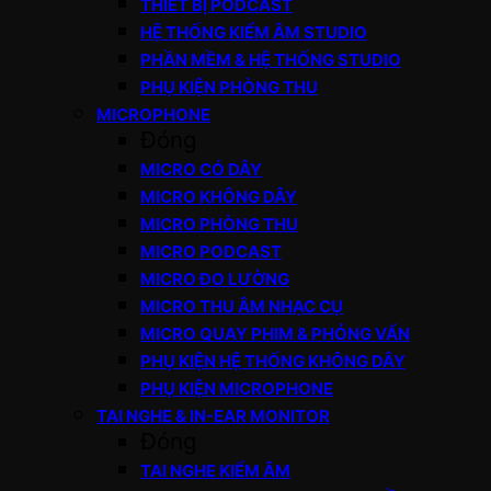
THIẾT BỊ PODCAST
HỆ THỐNG KIỂM ÂM STUDIO
PHẦN MỀM & HỆ THỐNG STUDIO
PHỤ KIỆN PHÒNG THU
MICROPHONE
Đóng
MICRO CÓ DÂY
MICRO KHÔNG DÂY
MICRO PHÒNG THU
MICRO PODCAST
MICRO ĐO LƯỜNG
MICRO THU ÂM NHẠC CỤ
MICRO QUAY PHIM & PHỎNG VẤN
PHỤ KIỆN HỆ THỐNG KHÔNG DÂY
PHỤ KIỆN MICROPHONE
TAI NGHE & IN-EAR MONITOR
Đóng
TAI NGHE KIỂM ÂM