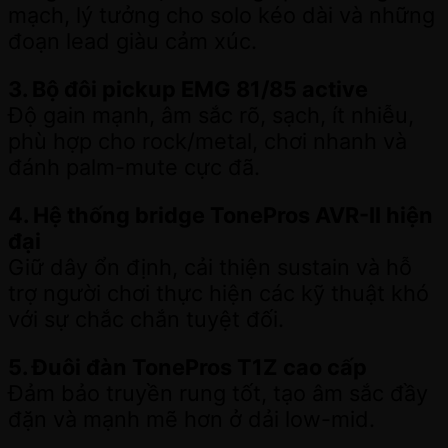
mạch, lý tưởng cho solo kéo dài và những
đoạn lead giàu cảm xúc.
3. Bộ đôi pickup EMG 81/85 active
Độ gain mạnh, âm sắc rõ, sạch, ít nhiễu,
phù hợp cho rock/metal, chơi nhanh và
đánh palm-mute cực đã.
4. Hệ thống bridge TonePros AVR-II hiện
đại
Giữ dây ổn định, cải thiện sustain và hỗ
trợ người chơi thực hiện các kỹ thuật khó
với sự chắc chắn tuyệt đối.
5. Đuôi đàn TonePros T1Z cao cấp
Đảm bảo truyền rung tốt, tạo âm sắc đầy
đặn và mạnh mẽ hơn ở dải low-mid.