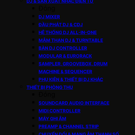
DJ & SẢN XUẤT NHẠC ĐIỆN TỬ
Đóng
DJ MIXER
ĐẦU PHÁT DJ & CDJ
HỆ THỐNG DJ ALL-IN-ONE
MÂM THAN DJ & TURNTABLE
BÀN DJ CONTROLLER
MODULAR & EURORACK
SAMPLER, GROOVEBOX, DRUM
MACHINE & SEQUENCER
PHỤ KIỆN & THIẾT BỊ DJ KHÁC
THIẾT BỊ PHÒNG THU
Đóng
SOUNDCARD AUDIO INTERFACE
MIDI CONTROLLER
MÁY GHI ÂM
PREAMP & CHANNEL STRIP
CHUYỂN ĐỔI & MẠNG ÂM THANH SỐ