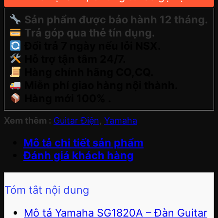
Sản phẩm được bảo hành 12 tháng.
Trả góp qua thẻ tín dụng.
Đổi trả 7 ngày nếu lỗi NSX.
Hỗ trợ tận tâm 24/7.
Hàng chính hãng CO,CQ.
Miễn phí giao hàng nội thành.
Hàng mới 100% .
Xem thêm :
Guitar Điện
,
Yamaha
Mô tả chi tiết sản phẩm
Đánh giá khách hàng
Tóm tắt nội dung
Mô tả Yamaha SG1820A – Đàn Guitar