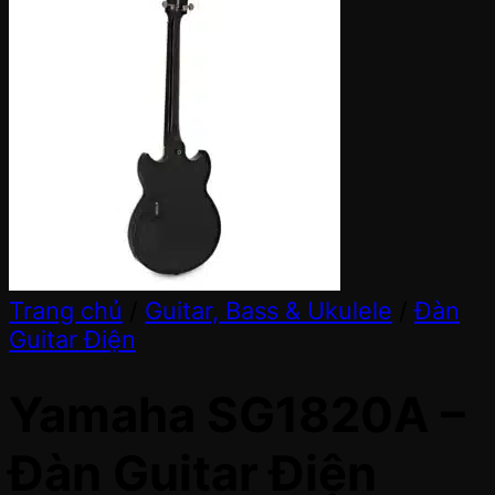
Trang chủ
/
Guitar, Bass & Ukulele
/
Đàn
Guitar Điện
Yamaha SG1820A –
Đàn Guitar Điện