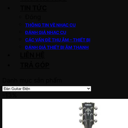
TIN TỨC
Đóng
THÔNG TIN VỀ NHẠC CỤ
ĐÁNH GIÁ NHẠC CỤ
CÁC VẤN ĐỀ THU ÂM – THIẾT BỊ
ĐÁNH GIÁ THIẾT BỊ ÂM THANH
LIÊN HỆ
TRẢ GÓP
Danh mục sản phẩm
-13%