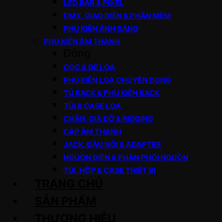
LED BAR & PIXEL
DMX, GIAO DIỆN & PHẦN MỀM
PHỤ KIỆN ÁNH SÁNG
PHỤ KIỆN ÂM THANH
Đóng
CỌC & ĐẾ LOA
PHỤ KIỆN LOA CHUYÊN DỤNG
TỦ RACK & PHỤ KIỆN RACK
TÚI & CASE LOA
CHÂN, GIÁ ĐỠ & RIGGING
CÁP ÂM THANH
JACK, ĐẦU NỐI & ADAPTER
NGUỒN ĐIỆN & PHÂN PHỐI NGUỒN
TÚI, HỘP & CASE THIẾT BỊ
TRANG CHỦ
SẢN PHẨM
THƯƠNG HIỆU