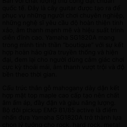
Bản với chất lượng thủ công đạt chuẩn
quốc tế. Đây là cây guitar được tạo ra để
phục vụ những người chơi chuyên nghiệp,
những nghệ sĩ yêu cầu độ hoàn thiện tinh
xảo, âm thanh mạnh mẽ và hiệu suất trình
diễn đỉnh cao. Yamaha SG1820A mang
trong mình tinh thần “boutique” với sự kết
hợp hoàn hảo giữa truyền thống và hiện
đại, đem lại cho người dùng cảm giác chơi
cực kỳ thoải mái, âm thanh vượt trội và độ
bền theo thời gian.
Cấu trúc thân gỗ mahogany dày dặn kết
hợp mặt top maple cao cấp tạo nên chất
âm ấm áp, đầy đặn và giàu năng lượng.
Bộ đôi pickup EMG 81/85 active là điểm
nhấn đưa Yamaha SG1820A trở thành lựa
chọn lý tưởng cho rock, hard rock, metal