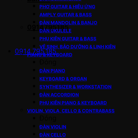
PHƠ GUITAR & HIỆU ỨNG
AMPLY GUITAR & BASS
ĐÀN MANDOLIN & BANJO
0914795185
ĐÀN UKULELE
PHỤ KIỆN GUITAR & BASS
VỆ SINH, BẢO DƯỠNG & LINH KIỆN
0914.795.185
PIANO & KEYBOARD
Đóng
ĐÀN PIANO
KEYBOARD & ORGAN
SYNTHESIZER & WORKSTATION
ĐÀN ACCORDION
PHỤ KIỆN PIANO & KEYBOARD
VIOLIN, VIOLA, CELLO & CONTRABASS
Đóng
ĐÀN VIOLIN
ĐÀN CELLO