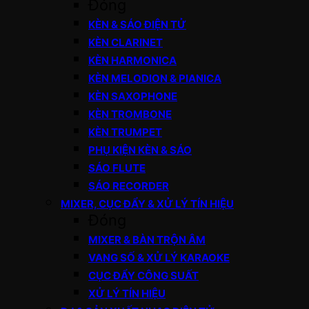
Đóng
KÈN & SÁO ĐIỆN TỬ
KÈN CLARINET
KÈN HARMONICA
KÈN MELODION & PIANICA
KÈN SAXOPHONE
KÈN TROMBONE
KÈN TRUMPET
PHỤ KIỆN KÈN & SÁO
SÁO FLUTE
SÁO RECORDER
MIXER, CỤC ĐẨY & XỬ LÝ TÍN HIỆU
Đóng
MIXER & BÀN TRỘN ÂM
VANG SỐ & XỬ LÝ KARAOKE
CỤC ĐẨY CÔNG SUẤT
XỬ LÝ TÍN HIỆU