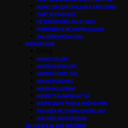
MONITOR CONTROLLER & CÂN CHỈNH
THIẾT BỊ PODCAST
HỆ THỐNG KIỂM ÂM STUDIO
PHẦN MỀM & HỆ THỐNG STUDIO
PHỤ KIỆN PHÒNG THU
MICROPHONE
Đóng
MICRO CÓ DÂY
MICRO KHÔNG DÂY
MICRO PHÒNG THU
MICRO PODCAST
MICRO ĐO LƯỜNG
MICRO THU ÂM NHẠC CỤ
MICRO QUAY PHIM & PHỎNG VẤN
PHỤ KIỆN HỆ THỐNG KHÔNG DÂY
PHỤ KIỆN MICROPHONE
TAI NGHE & IN-EAR MONITOR