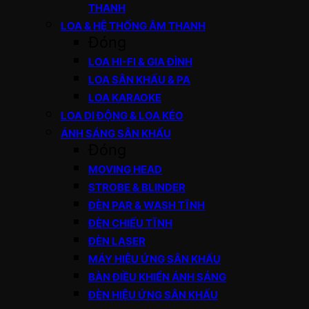
THANH
LOA & HỆ THỐNG ÂM THANH
Đóng
LOA HI-FI & GIA ĐÌNH
LOA SÂN KHẤU & PA
LOA KARAOKE
LOA DI ĐỘNG & LOA KÉO
ÁNH SÁNG SÂN KHẤU
Đóng
MOVING HEAD
STROBE & BLINDER
ĐÈN PAR & WASH TĨNH
ĐÈN CHIẾU TĨNH
ĐÈN LASER
MÁY HIỆU ỨNG SÂN KHẤU
BÀN ĐIỀU KHIỂN ÁNH SÁNG
ĐÈN HIỆU ỨNG SÂN KHẤU