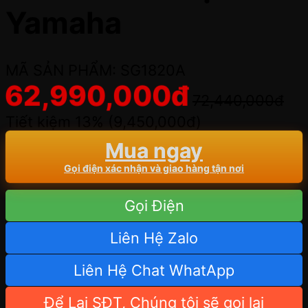
Yamaha
MÃ SẢN PHẨM: SG1820A
62,990,000
đ
72,440,000
đ
Tiết kiệm 13% (
9,450,000
đ
)
Mua ngay
Gọi điện xác nhận và giao hàng tận nơi
Gọi Điện
Liên Hệ Zalo
Liên Hệ Chat WhatApp
Để Lại SĐT, Chúng tôi sẽ gọi lại