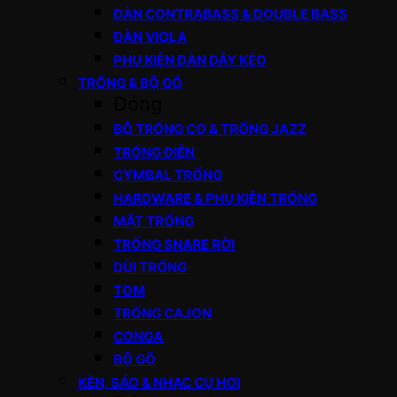
ĐÀN CONTRABASS & DOUBLE BASS
ĐÀN VIOLA
PHỤ KIỆN ĐÀN DÂY KÉO
TRỐNG & BỘ GÕ
Đóng
BỘ TRỐNG CƠ & TRỐNG JAZZ
TRỐNG ĐIỆN
CYMBAL TRỐNG
HARDWARE & PHỤ KIỆN TRỐNG
MẶT TRỐNG
TRỐNG SNARE RỜI
DÙI TRỐNG
TOM
TRỐNG CAJON
CONGA
BỘ GÕ
KÈN, SÁO & NHẠC CỤ HƠI