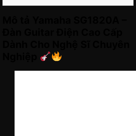
Mô tả Yamaha SG1820A –
Đàn Guitar Điện Cao Cấp
Dành Cho Nghệ Sĩ Chuyên
Nghiệp