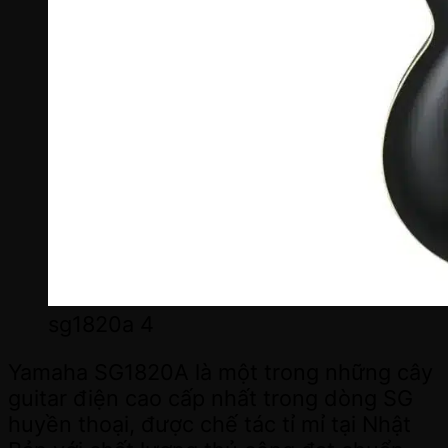
sg1820a 4
Yamaha SG1820A là một trong những cây
guitar điện cao cấp nhất trong dòng SG
huyền thoại, được chế tác tỉ mỉ tại Nhật