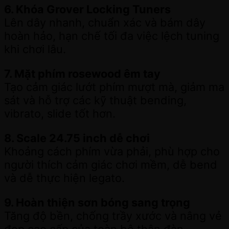
6. Khóa Grover Locking Tuners
Lên dây nhanh, chuẩn xác và bám dây
hoàn hảo, hạn chế tối đa việc lệch tuning
khi chơi lâu.
7. Mặt phím rosewood êm tay
Tạo cảm giác lướt phím mượt mà, giảm ma
sát và hỗ trợ các kỹ thuật bending,
vibrato, slide tốt hơn.
8. Scale 24.75 inch dễ chơi
Khoảng cách phím vừa phải, phù hợp cho
người thích cảm giác chơi mềm, dễ bend
và dễ thực hiện legato.
9. Hoàn thiện sơn bóng sang trọng
Tăng độ bền, chống trầy xước và nâng vẻ
đẹp cao cấp của toàn bộ thân đàn.