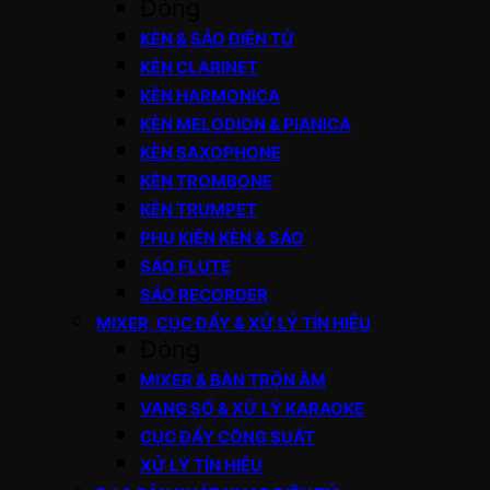
Đóng
KÈN & SÁO ĐIỆN TỬ
KÈN CLARINET
KÈN HARMONICA
KÈN MELODION & PIANICA
KÈN SAXOPHONE
KÈN TROMBONE
KÈN TRUMPET
PHỤ KIỆN KÈN & SÁO
SÁO FLUTE
SÁO RECORDER
MIXER, CỤC ĐẨY & XỬ LÝ TÍN HIỆU
Đóng
MIXER & BÀN TRỘN ÂM
VANG SỐ & XỬ LÝ KARAOKE
CỤC ĐẨY CÔNG SUẤT
XỬ LÝ TÍN HIỆU