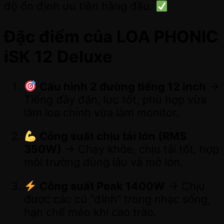
độ ổn định ưu tiên hàng đầu.
Đặc điểm của LOA PHONIC
iSK 12 Deluxe
Cấu hình 2 đường tiếng 12 inch
→
Tiếng đầy đặn, lực tốt, phù hợp vừa
làm loa chính vừa làm monitor.
Công suất chịu tải lớn (RMS
350W)
→ Chạy khỏe, chịu tải tốt, hợp
môi trường dùng lâu và mở lớn.
Công suất Peak 1400W
→ Chịu
được các cú “đỉnh” trong nhạc sống,
hạn chế méo khi cao trào.