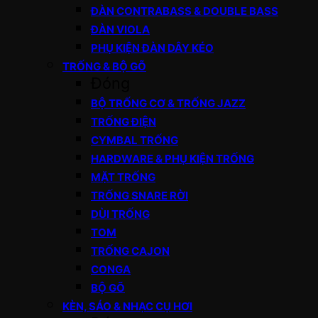
ĐÀN CONTRABASS & DOUBLE BASS
ĐÀN VIOLA
PHỤ KIỆN ĐÀN DÂY KÉO
TRỐNG & BỘ GÕ
Đóng
BỘ TRỐNG CƠ & TRỐNG JAZZ
TRỐNG ĐIỆN
CYMBAL TRỐNG
HARDWARE & PHỤ KIỆN TRỐNG
MẶT TRỐNG
TRỐNG SNARE RỜI
DÙI TRỐNG
TOM
TRỐNG CAJON
CONGA
BỘ GÕ
KÈN, SÁO & NHẠC CỤ HƠI