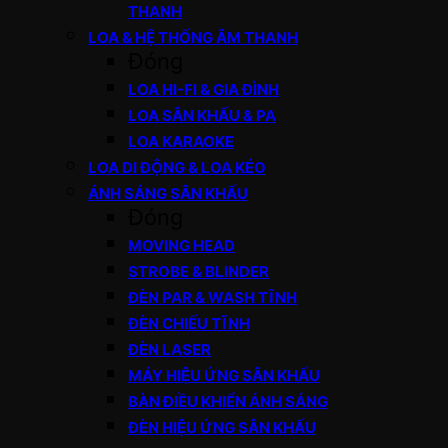
THANH
LOA & HỆ THỐNG ÂM THANH
Đóng
LOA HI-FI & GIA ĐÌNH
LOA SÂN KHẤU & PA
LOA KARAOKE
LOA DI ĐỘNG & LOA KÉO
ÁNH SÁNG SÂN KHẤU
Đóng
MOVING HEAD
STROBE & BLINDER
ĐÈN PAR & WASH TĨNH
ĐÈN CHIẾU TĨNH
ĐÈN LASER
MÁY HIỆU ỨNG SÂN KHẤU
BÀN ĐIỀU KHIỂN ÁNH SÁNG
ĐÈN HIỆU ỨNG SÂN KHẤU