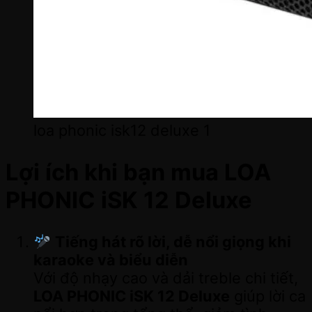
loa phonic isk12 deluxe 1
Lợi ích khi bạn mua LOA
PHONIC iSK 12 Deluxe
Tiếng hát rõ lời, dễ nổi giọng khi
karaoke và biểu diễn
Với độ nhạy cao và dải treble chi tiết,
LOA PHONIC iSK 12 Deluxe
giúp lời ca