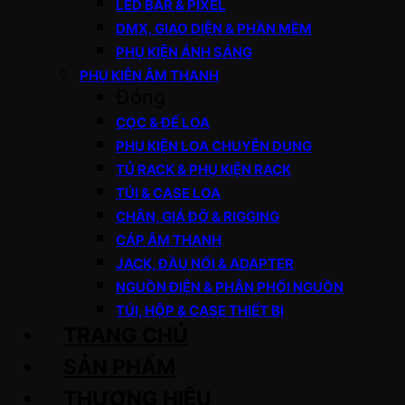
LED BAR & PIXEL
DMX, GIAO DIỆN & PHẦN MỀM
PHỤ KIỆN ÁNH SÁNG
PHỤ KIỆN ÂM THANH
Đóng
CỌC & ĐẾ LOA
PHỤ KIỆN LOA CHUYÊN DỤNG
TỦ RACK & PHỤ KIỆN RACK
TÚI & CASE LOA
CHÂN, GIÁ ĐỠ & RIGGING
CÁP ÂM THANH
JACK, ĐẦU NỐI & ADAPTER
NGUỒN ĐIỆN & PHÂN PHỐI NGUỒN
TÚI, HỘP & CASE THIẾT BỊ
TRANG CHỦ
SẢN PHẨM
THƯƠNG HIỆU