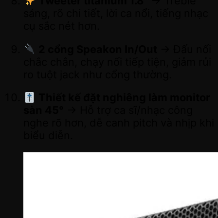
Tweeter titanium 1.8”
→ Treble
sáng, rõ chi tiết, lời ca nổi, tiếng nhạc
cụ sắc nét hơn.
2 cổng Speakon In/Out
→ Đấu nối
chắc chắn, chạy nối tiếp tiện, giảm rủi
ro tuột jack như cổng thường.
Thiết kế đặt nghiêng làm monitor
sàn 45°
→ Hỗ trợ ca sĩ/nhạc công
nghe rõ hơn, dễ canh pitch và nhịp khi
biểu diễn.