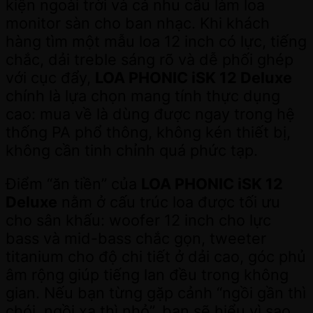
kiện ngoài trời và cả nhu cầu làm loa
monitor sàn cho ban nhạc. Khi khách
hàng tìm một mẫu loa 12 inch có lực, tiếng
chắc, dải treble sáng rõ và dễ phối ghép
với cục đẩy,
LOA PHONIC iSK 12 Deluxe
chính là lựa chọn mang tính thực dụng
cao: mua về là dùng được ngay trong hệ
thống PA phổ thông, không kén thiết bị,
không cần tinh chỉnh quá phức tạp.
Điểm “ăn tiền” của
LOA PHONIC iSK 12
Deluxe
nằm ở cấu trúc loa được tối ưu
cho sân khấu: woofer 12 inch cho lực
bass và mid-bass chắc gọn, tweeter
titanium cho độ chi tiết ở dải cao, góc phủ
âm rộng giúp tiếng lan đều trong không
gian. Nếu bạn từng gặp cảnh “ngồi gần thì
chói, ngồi xa thì nhỏ”, bạn sẽ hiểu vì sao