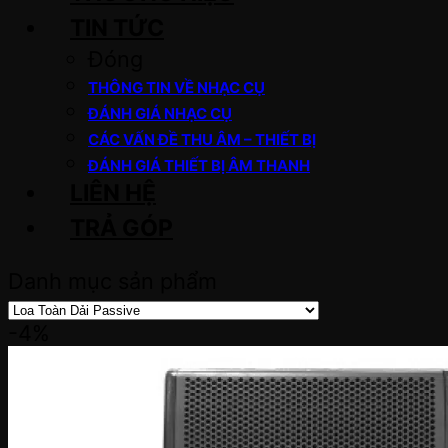
TIN TỨC
Đóng
THÔNG TIN VỀ NHẠC CỤ
ĐÁNH GIÁ NHẠC CỤ
CÁC VẤN ĐỀ THU ÂM – THIẾT BỊ
ĐÁNH GIÁ THIẾT BỊ ÂM THANH
LIÊN HỆ
TRẢ GÓP
Danh mục sản phẩm
-4%