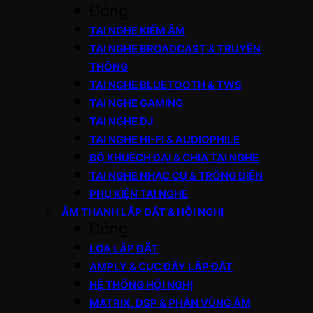
Đóng
TAI NGHE KIỂM ÂM
TAI NGHE BROADCAST & TRUYỀN
THÔNG
TAI NGHE BLUETOOTH & TWS
TAI NGHE GAMING
TAI NGHE DJ
TAI NGHE HI-FI & AUDIOPHILE
BỘ KHUẾCH ĐẠI & CHIA TAI NGHE
TAI NGHE NHẠC CỤ & TRỐNG ĐIỆN
PHỤ KIỆN TAI NGHE
ÂM THANH LẮP ĐẶT & HỘI NGHỊ
Đóng
LOA LẮP ĐẶT
AMPLY & CỤC ĐẨY LẮP ĐẶT
HỆ THỐNG HỘI NGHỊ
MATRIX, DSP & PHÂN VÙNG ÂM