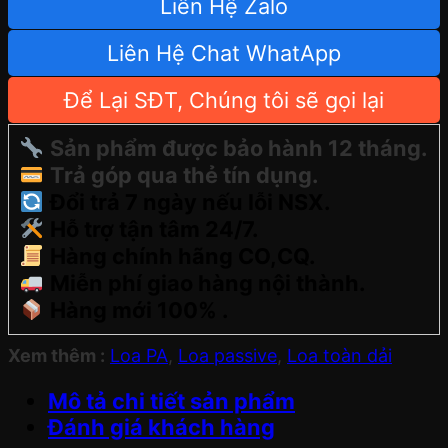
Liên Hệ Zalo
Liên Hệ Chat WhatApp
Để Lại SĐT, Chúng tôi sẽ gọi lại
Sản phẩm được bảo hành 12 tháng.
Trả góp qua thẻ tín dụng.
Đổi trả 7 ngày nếu lỗi NSX.
Hỗ trợ tận tâm 24/7.
Hàng chính hãng CO,CQ.
Miễn phí giao hàng nội thành.
Hàng mới 100% .
Xem thêm :
Loa PA
,
Loa passive
,
Loa toàn dải
Mô tả chi tiết sản phẩm
Đánh giá khách hàng