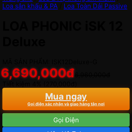
Loa sân khấu & PA
/
Loa Toàn Dải Passive
LOA PHONIC iSK 12
Deluxe
MÃ SẢN PHẨM: ISK12Deluxe-G
6,690,000
đ
6,960,000
đ
Tiết kiệm 4% (
270,000
đ
)
Mua ngay
Gọi điện xác nhận và giao hàng tận nơi
Gọi Điện