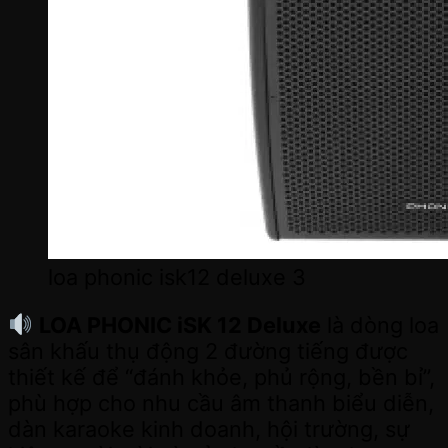
loa phonic isk12 deluxe 3
LOA PHONIC iSK 12 Deluxe
là dòng loa
sân khấu thụ động 2 đường tiếng được
thiết kế để “đánh khỏe, phủ rộng, bền bỉ”,
phù hợp cho nhu cầu âm thanh biểu diễn,
dàn karaoke kinh doanh, hội trường, sự