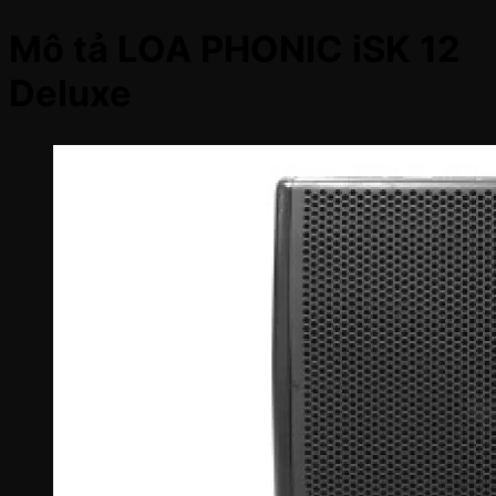
Mô tả LOA PHONIC iSK 12
Deluxe