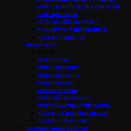
MONITOR CONTROLLER & CÂN CHỈNH
THIẾT BỊ PODCAST
HỆ THỐNG KIỂM ÂM STUDIO
PHẦN MỀM & HỆ THỐNG STUDIO
PHỤ KIỆN PHÒNG THU
MICROPHONE
Đóng
MICRO CÓ DÂY
MICRO KHÔNG DÂY
MICRO PHÒNG THU
MICRO PODCAST
MICRO ĐO LƯỜNG
MICRO THU ÂM NHẠC CỤ
MICRO QUAY PHIM & PHỎNG VẤN
PHỤ KIỆN HỆ THỐNG KHÔNG DÂY
PHỤ KIỆN MICROPHONE
TAI NGHE & IN-EAR MONITOR