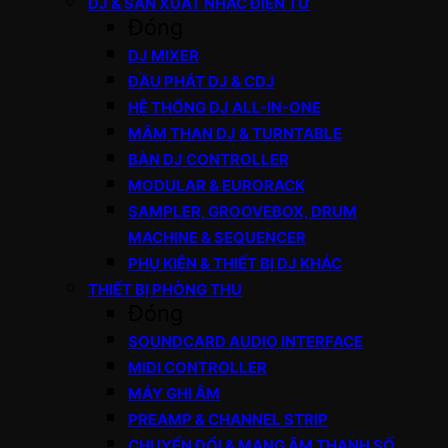
DJ & SẢN XUẤT NHẠC ĐIỆN TỬ
Đóng
DJ MIXER
ĐẦU PHÁT DJ & CDJ
HỆ THỐNG DJ ALL-IN-ONE
MÂM THAN DJ & TURNTABLE
BÀN DJ CONTROLLER
MODULAR & EURORACK
SAMPLER, GROOVEBOX, DRUM
MACHINE & SEQUENCER
PHỤ KIỆN & THIẾT BỊ DJ KHÁC
THIẾT BỊ PHÒNG THU
Đóng
SOUNDCARD AUDIO INTERFACE
MIDI CONTROLLER
MÁY GHI ÂM
PREAMP & CHANNEL STRIP
CHUYỂN ĐỔI & MẠNG ÂM THANH SỐ