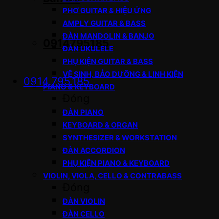
PHƠ GUITAR & HIỆU ỨNG
AMPLY GUITAR & BASS
ĐÀN MANDOLIN & BANJO
0914795185
ĐÀN UKULELE
PHỤ KIỆN GUITAR & BASS
VỆ SINH, BẢO DƯỠNG & LINH KIỆN
0914.795.185
PIANO & KEYBOARD
Đóng
ĐÀN PIANO
KEYBOARD & ORGAN
SYNTHESIZER & WORKSTATION
ĐÀN ACCORDION
PHỤ KIỆN PIANO & KEYBOARD
VIOLIN, VIOLA, CELLO & CONTRABASS
Đóng
ĐÀN VIOLIN
ĐÀN CELLO