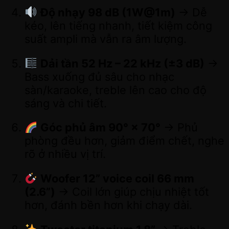
Độ nhạy 98 dB (1W@1m)
→ Dễ
kéo, lên tiếng nhanh, tiết kiệm công
suất ampli mà vẫn ra âm lượng.
Dải tần 52 Hz – 22 kHz (±3 dB)
→
Bass xuống đủ sâu cho nhạc
sàn/karaoke, treble lên cao cho độ
sáng và chi tiết.
Góc phủ âm 90° × 70°
→ Phủ
phòng đều hơn, giảm điểm chết, nghe
rõ ở nhiều vị trí.
Woofer 12” voice coil 66 mm
(2.6”)
→ Coil lớn giúp chịu nhiệt tốt
hơn, đánh bền hơn khi chạy dài.