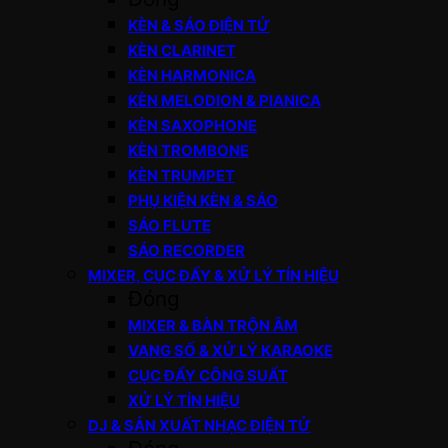
KÈN & SÁO ĐIỆN TỬ
KÈN CLARINET
KÈN HARMONICA
KÈN MELODION & PIANICA
KÈN SAXOPHONE
KÈN TROMBONE
KÈN TRUMPET
PHỤ KIỆN KÈN & SÁO
SÁO FLUTE
SÁO RECORDER
MIXER, CỤC ĐẨY & XỬ LÝ TÍN HIỆU
Đóng
MIXER & BÀN TRỘN ÂM
VANG SỐ & XỬ LÝ KARAOKE
CỤC ĐẨY CÔNG SUẤT
XỬ LÝ TÍN HIỆU
DJ & SẢN XUẤT NHẠC ĐIỆN TỬ