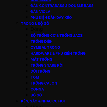
ĐÀN CONTRABASS & DOUBLE BASS
ĐÀN VIOLA
PHỤ KIỆN ĐÀN DÂY KÉO
TRỐNG & BỘ GÕ
Đóng
BỘ TRỐNG CƠ & TRỐNG JAZZ
TRỐNG ĐIỆN
CYMBAL TRỐNG
HARDWARE & PHỤ KIỆN TRỐNG
MẶT TRỐNG
TRỐNG SNARE RỜI
DÙI TRỐNG
TOM
TRỐNG CAJON
CONGA
BỘ GÕ
KÈN, SÁO & NHẠC CỤ HƠI
Đóng