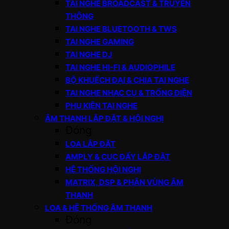
TAI NGHE BROADCAST & TRUYỀN
THÔNG
TAI NGHE BLUETOOTH & TWS
TAI NGHE GAMING
TAI NGHE DJ
TAI NGHE HI-FI & AUDIOPHILE
BỘ KHUẾCH ĐẠI & CHIA TAI NGHE
TAI NGHE NHẠC CỤ & TRỐNG ĐIỆN
PHỤ KIỆN TAI NGHE
ÂM THANH LẮP ĐẶT & HỘI NGHỊ
Đóng
LOA LẮP ĐẶT
AMPLY & CỤC ĐẨY LẮP ĐẶT
HỆ THỐNG HỘI NGHỊ
MATRIX, DSP & PHÂN VÙNG ÂM
THANH
LOA & HỆ THỐNG ÂM THANH
Đóng