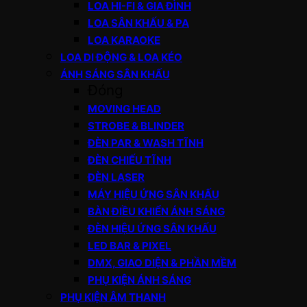
LOA HI-FI & GIA ĐÌNH
LOA SÂN KHẤU & PA
LOA KARAOKE
LOA DI ĐỘNG & LOA KÉO
ÁNH SÁNG SÂN KHẤU
Đóng
MOVING HEAD
STROBE & BLINDER
ĐÈN PAR & WASH TĨNH
ĐÈN CHIẾU TĨNH
ĐÈN LASER
MÁY HIỆU ỨNG SÂN KHẤU
BÀN ĐIỀU KHIỂN ÁNH SÁNG
ĐÈN HIỆU ỨNG SÂN KHẤU
LED BAR & PIXEL
DMX, GIAO DIỆN & PHẦN MỀM
PHỤ KIỆN ÁNH SÁNG
PHỤ KIỆN ÂM THANH