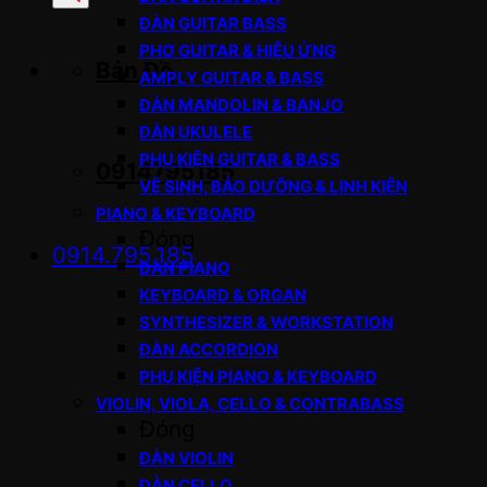
sản
ĐÀN GUITAR BASS
phẩm
PHƠ GUITAR & HIỆU ỨNG
Bản Đồ
AMPLY GUITAR & BASS
ĐÀN MANDOLIN & BANJO
ĐÀN UKULELE
PHỤ KIỆN GUITAR & BASS
0914795185
VỆ SINH, BẢO DƯỠNG & LINH KIỆN
PIANO & KEYBOARD
Đóng
0914.795.185
ĐÀN PIANO
KEYBOARD & ORGAN
SYNTHESIZER & WORKSTATION
ĐÀN ACCORDION
PHỤ KIỆN PIANO & KEYBOARD
VIOLIN, VIOLA, CELLO & CONTRABASS
Đóng
ĐÀN VIOLIN
ĐÀN CELLO