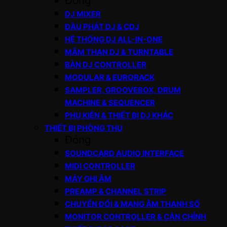
Đóng
DJ MIXER
ĐẦU PHÁT DJ & CDJ
HỆ THỐNG DJ ALL-IN-ONE
MÂM THAN DJ & TURNTABLE
BÀN DJ CONTROLLER
MODULAR & EURORACK
SAMPLER, GROOVEBOX, DRUM
MACHINE & SEQUENCER
PHỤ KIỆN & THIẾT BỊ DJ KHÁC
THIẾT BỊ PHÒNG THU
Đóng
SOUNDCARD AUDIO INTERFACE
MIDI CONTROLLER
MÁY GHI ÂM
PREAMP & CHANNEL STRIP
CHUYỂN ĐỔI & MẠNG ÂM THANH SỐ
MONITOR CONTROLLER & CÂN CHỈNH