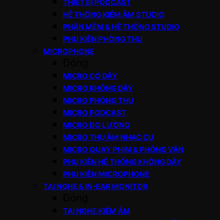
THIẾT BỊ PODCAST
HỆ THỐNG KIỂM ÂM STUDIO
PHẦN MỀM & HỆ THỐNG STUDIO
PHỤ KIỆN PHÒNG THU
MICROPHONE
Đóng
MICRO CÓ DÂY
MICRO KHÔNG DÂY
MICRO PHÒNG THU
MICRO PODCAST
MICRO ĐO LƯỜNG
MICRO THU ÂM NHẠC CỤ
MICRO QUAY PHIM & PHỎNG VẤN
PHỤ KIỆN HỆ THỐNG KHÔNG DÂY
PHỤ KIỆN MICROPHONE
TAI NGHE & IN-EAR MONITOR
Đóng
TAI NGHE KIỂM ÂM