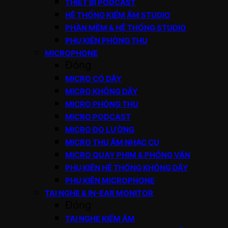
THIẾT BỊ PODCAST
HỆ THỐNG KIỂM ÂM STUDIO
PHẦN MỀM & HỆ THỐNG STUDIO
PHỤ KIỆN PHÒNG THU
MICROPHONE
Đóng
MICRO CÓ DÂY
MICRO KHÔNG DÂY
MICRO PHÒNG THU
MICRO PODCAST
MICRO ĐO LƯỜNG
MICRO THU ÂM NHẠC CỤ
MICRO QUAY PHIM & PHỎNG VẤN
PHỤ KIỆN HỆ THỐNG KHÔNG DÂY
PHỤ KIỆN MICROPHONE
TAI NGHE & IN-EAR MONITOR
Đóng
TAI NGHE KIỂM ÂM