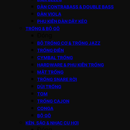
ĐÀN CONTRABASS & DOUBLE BASS
ĐÀN VIOLA
PHỤ KIỆN ĐÀN DÂY KÉO
TRỐNG & BỘ GÕ
Đóng
BỘ TRỐNG CƠ & TRỐNG JAZZ
TRỐNG ĐIỆN
CYMBAL TRỐNG
HARDWARE & PHỤ KIỆN TRỐNG
MẶT TRỐNG
TRỐNG SNARE RỜI
DÙI TRỐNG
TOM
TRỐNG CAJON
CONGA
BỘ GÕ
KÈN, SÁO & NHẠC CỤ HƠI
Đóng