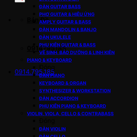
sản
ĐÀN GUITAR BASS
phẩm
PHƠ GUITAR & HIỆU ỨNG
Bản Đồ
AMPLY GUITAR & BASS
ĐÀN MANDOLIN & BANJO
ĐÀN UKULELE
PHỤ KIỆN GUITAR & BASS
0914795185
VỆ SINH, BẢO DƯỠNG & LINH KIỆN
PIANO & KEYBOARD
Đóng
0914.795.185
ĐÀN PIANO
KEYBOARD & ORGAN
SYNTHESIZER & WORKSTATION
ĐÀN ACCORDION
PHỤ KIỆN PIANO & KEYBOARD
VIOLIN, VIOLA, CELLO & CONTRABASS
Đóng
ĐÀN VIOLIN
ĐÀN CELLO