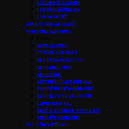
LOA HI-FI & GIA ĐÌNH
LOA SÂN KHẤU & PA
LOA KARAOKE
LOA DI ĐỘNG & LOA KÉO
ÁNH SÁNG SÂN KHẤU
Đóng
MOVING HEAD
STROBE & BLINDER
ĐÈN PAR & WASH TĨNH
ĐÈN CHIẾU TĨNH
ĐÈN LASER
MÁY HIỆU ỨNG SÂN KHẤU
BÀN ĐIỀU KHIỂN ÁNH SÁNG
ĐÈN HIỆU ỨNG SÂN KHẤU
LED BAR & PIXEL
DMX, GIAO DIỆN & PHẦN MỀM
PHỤ KIỆN ÁNH SÁNG
PHỤ KIỆN ÂM THANH