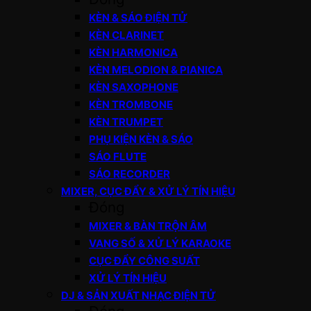
KÈN & SÁO ĐIỆN TỬ
KÈN CLARINET
KÈN HARMONICA
KÈN MELODION & PIANICA
KÈN SAXOPHONE
KÈN TROMBONE
KÈN TRUMPET
PHỤ KIỆN KÈN & SÁO
SÁO FLUTE
SÁO RECORDER
MIXER, CỤC ĐẨY & XỬ LÝ TÍN HIỆU
Đóng
MIXER & BÀN TRỘN ÂM
VANG SỐ & XỬ LÝ KARAOKE
CỤC ĐẨY CÔNG SUẤT
XỬ LÝ TÍN HIỆU
DJ & SẢN XUẤT NHẠC ĐIỆN TỬ