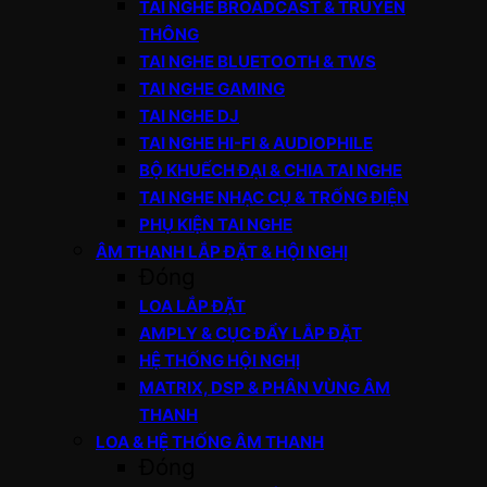
TAI NGHE BROADCAST & TRUYỀN
THÔNG
TAI NGHE BLUETOOTH & TWS
TAI NGHE GAMING
TAI NGHE DJ
TAI NGHE HI-FI & AUDIOPHILE
BỘ KHUẾCH ĐẠI & CHIA TAI NGHE
TAI NGHE NHẠC CỤ & TRỐNG ĐIỆN
PHỤ KIỆN TAI NGHE
ÂM THANH LẮP ĐẶT & HỘI NGHỊ
Đóng
LOA LẮP ĐẶT
AMPLY & CỤC ĐẨY LẮP ĐẶT
HỆ THỐNG HỘI NGHỊ
MATRIX, DSP & PHÂN VÙNG ÂM
THANH
LOA & HỆ THỐNG ÂM THANH
Đóng