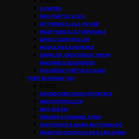
Đóng
DJ MIXER
ĐẦU PHÁT DJ & CDJ
HỆ THỐNG DJ ALL-IN-ONE
MÂM THAN DJ & TURNTABLE
BÀN DJ CONTROLLER
MODULAR & EURORACK
SAMPLER, GROOVEBOX, DRUM
MACHINE & SEQUENCER
PHỤ KIỆN & THIẾT BỊ DJ KHÁC
THIẾT BỊ PHÒNG THU
Đóng
SOUNDCARD AUDIO INTERFACE
MIDI CONTROLLER
MÁY GHI ÂM
PREAMP & CHANNEL STRIP
CHUYỂN ĐỔI & MẠNG ÂM THANH SỐ
MONITOR CONTROLLER & CÂN CHỈNH