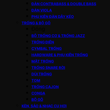
ĐÀN CONTRABASS & DOUBLE BASS
ĐÀN VIOLA
PHỤ KIỆN ĐÀN DÂY KÉO
TRỐNG & BỘ GÕ
Đóng
BỘ TRỐNG CƠ & TRỐNG JAZZ
TRỐNG ĐIỆN
CYMBAL TRỐNG
HARDWARE & PHỤ KIỆN TRỐNG
MẶT TRỐNG
TRỐNG SNARE RỜI
DÙI TRỐNG
TOM
TRỐNG CAJON
CONGA
BỘ GÕ
KÈN, SÁO & NHẠC CỤ HƠI