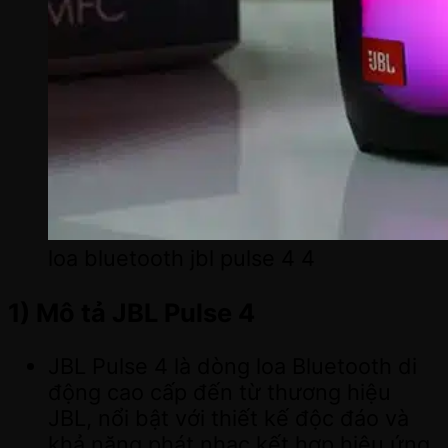
loa bluetooth jbl pulse 4 4
1) Mô tả JBL Pulse 4
JBL Pulse 4 là dòng loa Bluetooth di
động cao cấp đến từ thương hiệu
JBL, nổi bật với thiết kế độc đáo và
khả năng phát nhạc kết hợp hiệu ứng