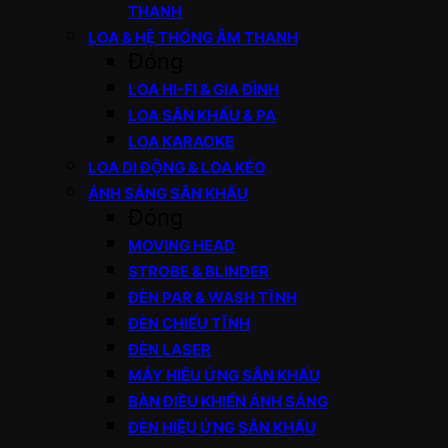
THANH
LOA & HỆ THỐNG ÂM THANH
Đóng
LOA HI-FI & GIA ĐÌNH
LOA SÂN KHẤU & PA
LOA KARAOKE
LOA DI ĐỘNG & LOA KÉO
ÁNH SÁNG SÂN KHẤU
Đóng
MOVING HEAD
STROBE & BLINDER
ĐÈN PAR & WASH TĨNH
ĐÈN CHIẾU TĨNH
ĐÈN LASER
MÁY HIỆU ỨNG SÂN KHẤU
BÀN ĐIỀU KHIỂN ÁNH SÁNG
ĐÈN HIỆU ỨNG SÂN KHẤU