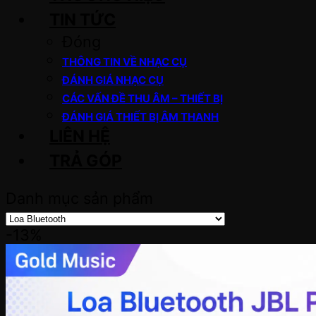
TIN TỨC
Đóng
THÔNG TIN VỀ NHẠC CỤ
ĐÁNH GIÁ NHẠC CỤ
CÁC VẤN ĐỀ THU ÂM – THIẾT BỊ
ĐÁNH GIÁ THIẾT BỊ ÂM THANH
LIÊN HỆ
TRẢ GÓP
Danh mục sản phẩm
-13%