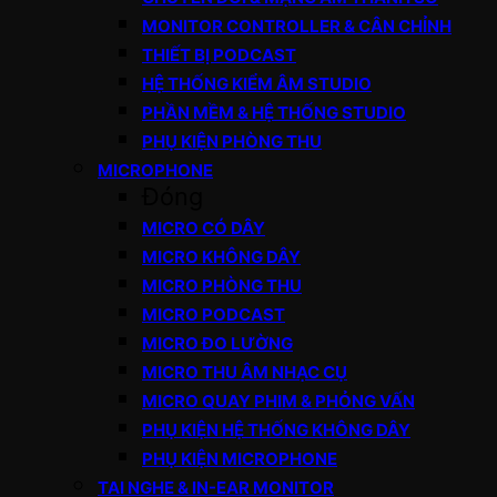
MONITOR CONTROLLER & CÂN CHỈNH
THIẾT BỊ PODCAST
HỆ THỐNG KIỂM ÂM STUDIO
PHẦN MỀM & HỆ THỐNG STUDIO
PHỤ KIỆN PHÒNG THU
MICROPHONE
Đóng
MICRO CÓ DÂY
MICRO KHÔNG DÂY
MICRO PHÒNG THU
MICRO PODCAST
MICRO ĐO LƯỜNG
MICRO THU ÂM NHẠC CỤ
MICRO QUAY PHIM & PHỎNG VẤN
PHỤ KIỆN HỆ THỐNG KHÔNG DÂY
PHỤ KIỆN MICROPHONE
TAI NGHE & IN-EAR MONITOR