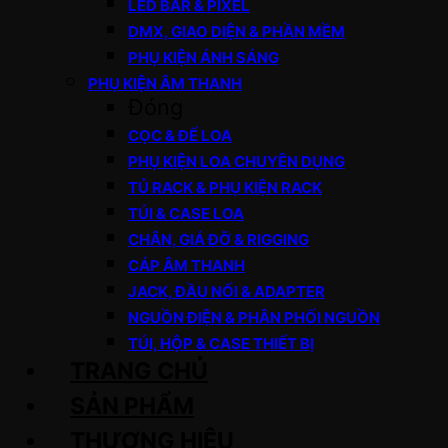
LED BAR & PIXEL
DMX, GIAO DIỆN & PHẦN MỀM
PHỤ KIỆN ÁNH SÁNG
PHỤ KIỆN ÂM THANH
Đóng
CỌC & ĐẾ LOA
PHỤ KIỆN LOA CHUYÊN DỤNG
TỦ RACK & PHỤ KIỆN RACK
TÚI & CASE LOA
CHÂN, GIÁ ĐỠ & RIGGING
CÁP ÂM THANH
JACK, ĐẦU NỐI & ADAPTER
NGUỒN ĐIỆN & PHÂN PHỐI NGUỒN
TÚI, HỘP & CASE THIẾT BỊ
TRANG CHỦ
SẢN PHẨM
THƯƠNG HIỆU