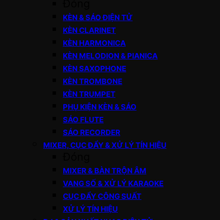
Đóng
KÈN & SÁO ĐIỆN TỬ
KÈN CLARINET
KÈN HARMONICA
KÈN MELODION & PIANICA
KÈN SAXOPHONE
KÈN TROMBONE
KÈN TRUMPET
PHỤ KIỆN KÈN & SÁO
SÁO FLUTE
SÁO RECORDER
MIXER, CỤC ĐẨY & XỬ LÝ TÍN HIỆU
Đóng
MIXER & BÀN TRỘN ÂM
VANG SỐ & XỬ LÝ KARAOKE
CỤC ĐẨY CÔNG SUẤT
XỬ LÝ TÍN HIỆU