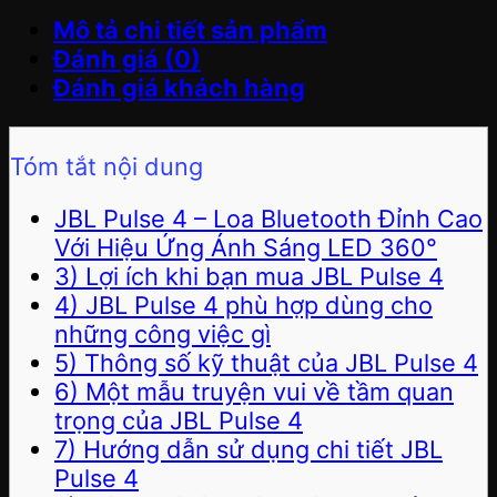
Mô tả chi tiết sản phẩm
Đánh giá (0)
Đánh giá khách hàng
Tóm tắt nội dung
JBL Pulse 4 – Loa Bluetooth Đỉnh Cao
Với Hiệu Ứng Ánh Sáng LED 360°
3) Lợi ích khi bạn mua JBL Pulse 4
4) JBL Pulse 4 phù hợp dùng cho
những công việc gì
5) Thông số kỹ thuật của JBL Pulse 4
6) Một mẫu truyện vui về tầm quan
trọng của JBL Pulse 4
7) Hướng dẫn sử dụng chi tiết JBL
Pulse 4