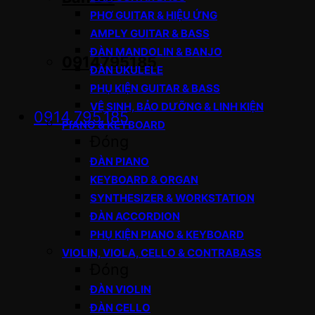
PHƠ GUITAR & HIỆU ỨNG
AMPLY GUITAR & BASS
ĐÀN MANDOLIN & BANJO
0914795185
ĐÀN UKULELE
PHỤ KIỆN GUITAR & BASS
VỆ SINH, BẢO DƯỠNG & LINH KIỆN
0914.795.185
PIANO & KEYBOARD
Đóng
ĐÀN PIANO
KEYBOARD & ORGAN
SYNTHESIZER & WORKSTATION
ĐÀN ACCORDION
PHỤ KIỆN PIANO & KEYBOARD
VIOLIN, VIOLA, CELLO & CONTRABASS
Đóng
ĐÀN VIOLIN
ĐÀN CELLO