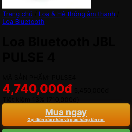
Trang chủ
/
Loa & Hệ thống âm thanh
/
Loa Bluetooth
Loa Bluetooth JBL
PULSE 4
MÃ SẢN PHẨM: PULSE4
4,740,000
đ
5,450,000
đ
Tiết kiệm 13% (
710,000
đ
)
Mua ngay
Gọi điện xác nhận và giao hàng tận nơi