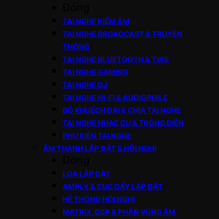
Đóng
TAI NGHE KIỂM ÂM
TAI NGHE BROADCAST & TRUYỀN
THÔNG
TAI NGHE BLUETOOTH & TWS
TAI NGHE GAMING
TAI NGHE DJ
TAI NGHE HI-FI & AUDIOPHILE
BỘ KHUẾCH ĐẠI & CHIA TAI NGHE
TAI NGHE NHẠC CỤ & TRỐNG ĐIỆN
PHỤ KIỆN TAI NGHE
ÂM THANH LẮP ĐẶT & HỘI NGHỊ
Đóng
LOA LẮP ĐẶT
AMPLY & CỤC ĐẨY LẮP ĐẶT
HỆ THỐNG HỘI NGHỊ
MATRIX, DSP & PHÂN VÙNG ÂM