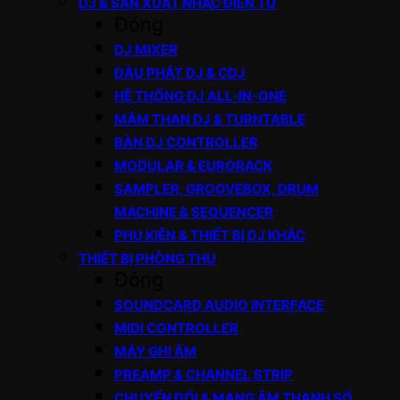
DJ & SẢN XUẤT NHẠC ĐIỆN TỬ
Đóng
DJ MIXER
ĐẦU PHÁT DJ & CDJ
HỆ THỐNG DJ ALL-IN-ONE
MÂM THAN DJ & TURNTABLE
BÀN DJ CONTROLLER
MODULAR & EURORACK
SAMPLER, GROOVEBOX, DRUM
MACHINE & SEQUENCER
PHỤ KIỆN & THIẾT BỊ DJ KHÁC
THIẾT BỊ PHÒNG THU
Đóng
SOUNDCARD AUDIO INTERFACE
MIDI CONTROLLER
MÁY GHI ÂM
PREAMP & CHANNEL STRIP
CHUYỂN ĐỔI & MẠNG ÂM THANH SỐ