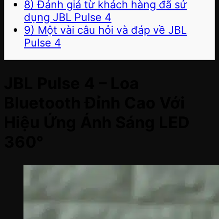
8) Đánh giá từ khách hàng đã sử
dụng JBL Pulse 4
9) Một vài câu hỏi và đáp về JBL
Pulse 4
JBL Pulse 4 – Loa
Bluetooth Đỉnh Cao Với
Hiệu Ứng Ánh Sáng LED
360°