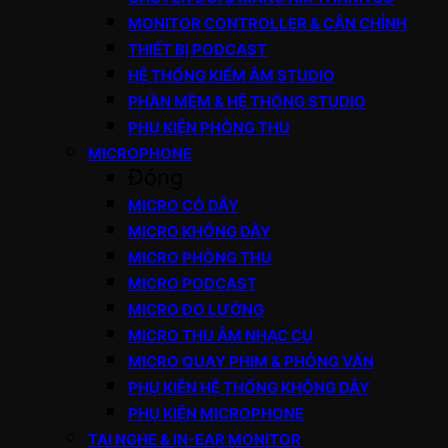
MONITOR CONTROLLER & CÂN CHỈNH
THIẾT BỊ PODCAST
HỆ THỐNG KIỂM ÂM STUDIO
PHẦN MỀM & HỆ THỐNG STUDIO
PHỤ KIỆN PHÒNG THU
MICROPHONE
Đóng
MICRO CÓ DÂY
MICRO KHÔNG DÂY
MICRO PHÒNG THU
MICRO PODCAST
MICRO ĐO LƯỜNG
MICRO THU ÂM NHẠC CỤ
MICRO QUAY PHIM & PHỎNG VẤN
PHỤ KIỆN HỆ THỐNG KHÔNG DÂY
PHỤ KIỆN MICROPHONE
TAI NGHE & IN-EAR MONITOR