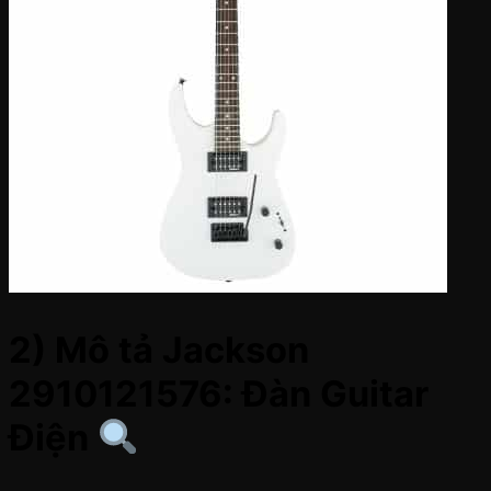
2) Mô tả Jackson
2910121576: Đàn Guitar
Điện