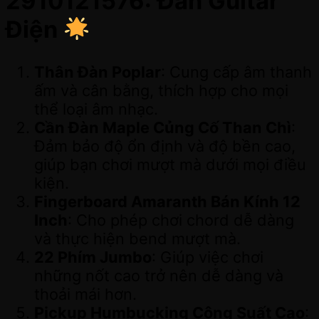
2910121576: Đàn Guitar
Điện
Thân Đàn Poplar
: Cung cấp âm thanh
ấm và cân bằng, thích hợp cho mọi
thể loại âm nhạc.
Cần Đàn Maple Củng Cố Than Chì
:
Đảm bảo độ ổn định và độ bền cao,
giúp bạn chơi mượt mà dưới mọi điều
kiện.
Fingerboard Amaranth Bán Kính 12
Inch
: Cho phép chơi chord dễ dàng
và thực hiện bend mượt mà.
22 Phím Jumbo
: Giúp việc chơi
những nốt cao trở nên dễ dàng và
thoải mái hơn.
Pickup Humbucking Công Suất Cao
: