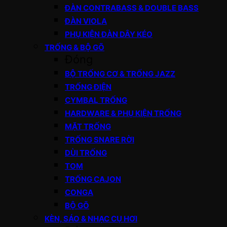
ĐÀN CONTRABASS & DOUBLE BASS
ĐÀN VIOLA
PHỤ KIỆN ĐÀN DÂY KÉO
TRỐNG & BỘ GÕ
Đóng
BỘ TRỐNG CƠ & TRỐNG JAZZ
TRỐNG ĐIỆN
CYMBAL TRỐNG
HARDWARE & PHỤ KIỆN TRỐNG
MẶT TRỐNG
TRỐNG SNARE RỜI
DÙI TRỐNG
TOM
TRỐNG CAJON
CONGA
BỘ GÕ
KÈN, SÁO & NHẠC CỤ HƠI