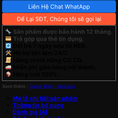
Liên Hệ Chat WhatApp
Để Lại SĐT, Chúng tôi sẽ gọi lại
Sản phẩm được bảo hành 12 tháng.
Trả góp qua thẻ tín dụng.
Đổi trả 7 ngày nếu lỗi NSX.
Hỗ trợ tận tâm 24/7.
Hàng chính hãng CO,CQ.
Miễn phí giao hàng nội thành.
Hàng mới 100% .
Xem thêm :
Guitar Điện
,
Jackson
Mô tả chi tiết sản phẩm
Thông tin bổ sung
Đánh giá (4)