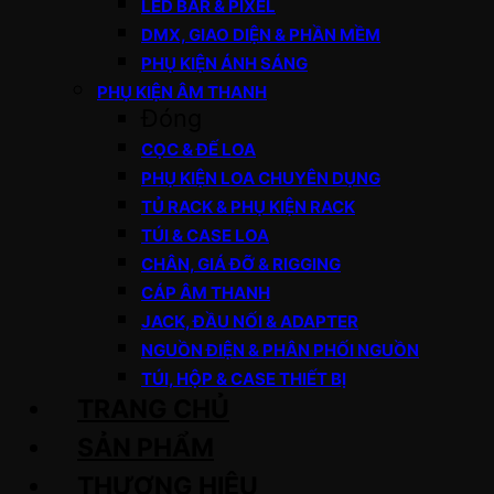
LED BAR & PIXEL
DMX, GIAO DIỆN & PHẦN MỀM
PHỤ KIỆN ÁNH SÁNG
PHỤ KIỆN ÂM THANH
Đóng
CỌC & ĐẾ LOA
PHỤ KIỆN LOA CHUYÊN DỤNG
TỦ RACK & PHỤ KIỆN RACK
TÚI & CASE LOA
CHÂN, GIÁ ĐỠ & RIGGING
CÁP ÂM THANH
JACK, ĐẦU NỐI & ADAPTER
NGUỒN ĐIỆN & PHÂN PHỐI NGUỒN
TÚI, HỘP & CASE THIẾT BỊ
TRANG CHỦ
SẢN PHẨM
THƯƠNG HIỆU