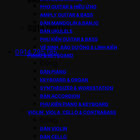
PHƠ GUITAR & HIỆU ỨNG
AMPLY GUITAR & BASS
ĐÀN MANDOLIN & BANJO
0914795185
ĐÀN UKULELE
PHỤ KIỆN GUITAR & BASS
VỆ SINH, BẢO DƯỠNG & LINH KIỆN
0914.795.185
PIANO & KEYBOARD
Đóng
ĐÀN PIANO
KEYBOARD & ORGAN
SYNTHESIZER & WORKSTATION
ĐÀN ACCORDION
PHỤ KIỆN PIANO & KEYBOARD
VIOLIN, VIOLA, CELLO & CONTRABASS
Đóng
ĐÀN VIOLIN
ĐÀN CELLO