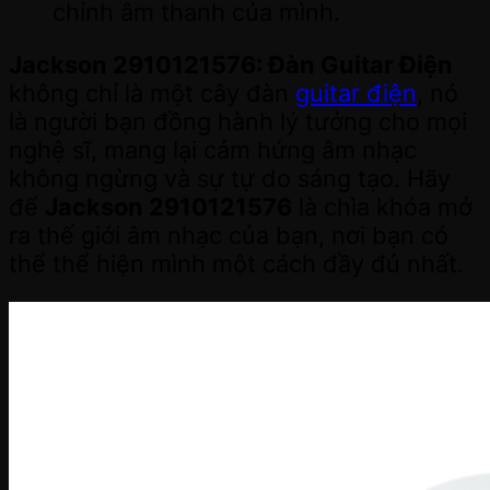
chỉnh âm thanh của mình.
Jackson 2910121576: Đàn Guitar Điện
không chỉ là một cây đàn
guitar điện
, nó
là người bạn đồng hành lý tưởng cho mọi
nghệ sĩ, mang lại cảm hứng âm nhạc
không ngừng và sự tự do sáng tạo. Hãy
để
Jackson 2910121576
là chìa khóa mở
ra thế giới âm nhạc của bạn, nơi bạn có
thể thể hiện mình một cách đầy đủ nhất.