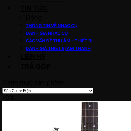
TIN TỨC
Đóng
THÔNG TIN VỀ NHẠC CỤ
ĐÁNH GIÁ NHẠC CỤ
CÁC VẤN ĐỀ THU ÂM – THIẾT BỊ
ĐÁNH GIÁ THIẾT BỊ ÂM THANH
LIÊN HỆ
TRẢ GÓP
Danh mục sản phẩm
-9%