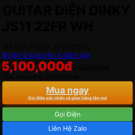
GUITAR ĐIỆN DINKY
JS11 22FR WH
MÃ SẢN PHẨM: 2910121576
5
trên 5 dựa trên
4
đánh giá
5,100,000
đ
5,630,000
đ
Tiết kiệm 9% (
530,000
đ
)
Mua ngay
Gọi điện xác nhận và giao hàng tận nơi
Gọi Điện
Liên Hệ Zalo