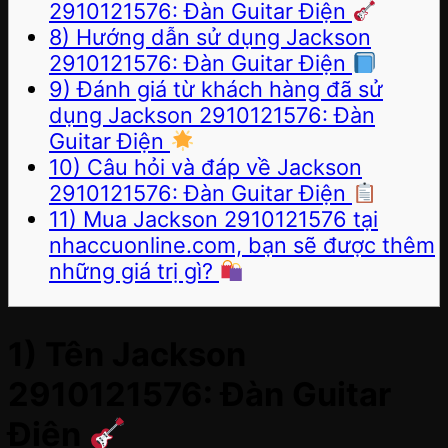
2910121576: Đàn Guitar Điện
8) Hướng dẫn sử dụng Jackson
2910121576: Đàn Guitar Điện
9) Đánh giá từ khách hàng đã sử
dụng Jackson 2910121576: Đàn
Guitar Điện
10) Câu hỏi và đáp về Jackson
2910121576: Đàn Guitar Điện
11) Mua Jackson 2910121576 tại
nhaccuonline.com, bạn sẽ được thêm
những giá trị gì?
1) Tên Jackson
2910121576: Đàn Guitar
Điện