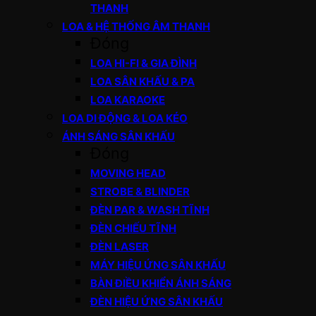
THANH
LOA & HỆ THỐNG ÂM THANH
Đóng
LOA HI-FI & GIA ĐÌNH
LOA SÂN KHẤU & PA
LOA KARAOKE
LOA DI ĐỘNG & LOA KÉO
ÁNH SÁNG SÂN KHẤU
Đóng
MOVING HEAD
STROBE & BLINDER
ĐÈN PAR & WASH TĨNH
ĐÈN CHIẾU TĨNH
ĐÈN LASER
MÁY HIỆU ỨNG SÂN KHẤU
BÀN ĐIỀU KHIỂN ÁNH SÁNG
ĐÈN HIỆU ỨNG SÂN KHẤU