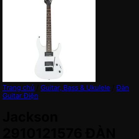
Trang chủ
/
Guitar, Bass & Ukulele
/
Đàn
Guitar Điện
Jackson
2910121576 ĐÀN