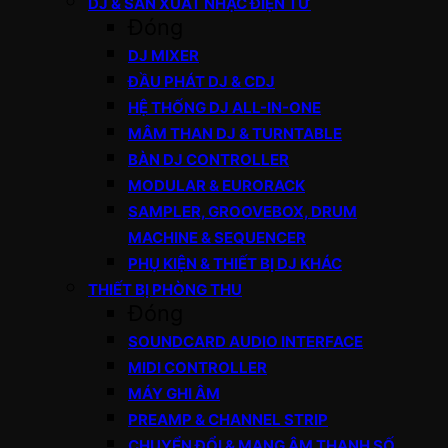
DJ & SẢN XUẤT NHẠC ĐIỆN TỬ
Đóng
DJ MIXER
ĐẦU PHÁT DJ & CDJ
HỆ THỐNG DJ ALL-IN-ONE
MÂM THAN DJ & TURNTABLE
BÀN DJ CONTROLLER
MODULAR & EURORACK
SAMPLER, GROOVEBOX, DRUM
MACHINE & SEQUENCER
PHỤ KIỆN & THIẾT BỊ DJ KHÁC
THIẾT BỊ PHÒNG THU
Đóng
SOUNDCARD AUDIO INTERFACE
MIDI CONTROLLER
MÁY GHI ÂM
PREAMP & CHANNEL STRIP
CHUYỂN ĐỔI & MẠNG ÂM THANH SỐ