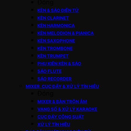
Đóng
KÈN & SÁO ĐIỆN TỬ
KÈN CLARINET
KÈN HARMONICA
KÈN MELODION & PIANICA
KÈN SAXOPHONE
KÈN TROMBONE
KÈN TRUMPET
PHỤ KIỆN KÈN & SÁO
SÁO FLUTE
SÁO RECORDER
MIXER, CỤC ĐẨY & XỬ LÝ TÍN HIỆU
Đóng
MIXER & BÀN TRỘN ÂM
VANG SỐ & XỬ LÝ KARAOKE
CỤC ĐẨY CÔNG SUẤT
XỬ LÝ TÍN HIỆU