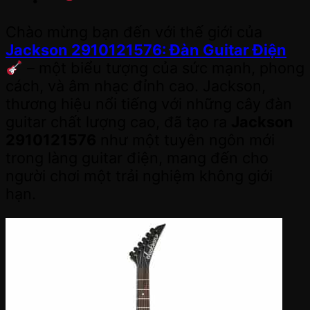
Chào mừng bạn đến với thế giới của
Jackson 2910121576: Đàn Guitar Điện
– một biểu tượng của sức mạnh, phong
cách, và âm nhạc đỉnh cao. Jackson,
thương hiệu nổi tiếng với những cây đàn
guitar chất lượng cao, đã tạo ra
Jackson
2910121576
như một tuyên ngôn mới
trong làng guitar điện, mang đến cho
người chơi một trải nghiệm không giới
hạn.