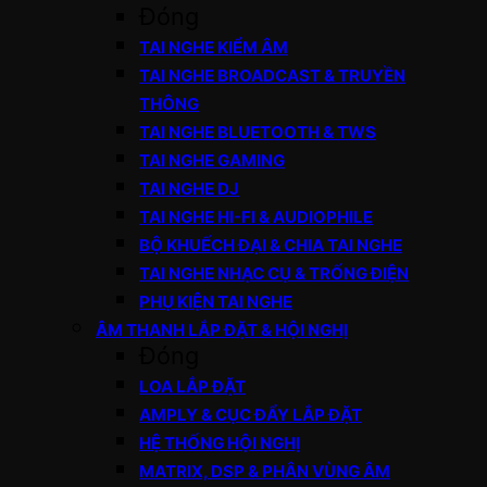
Đóng
TAI NGHE KIỂM ÂM
TAI NGHE BROADCAST & TRUYỀN
THÔNG
TAI NGHE BLUETOOTH & TWS
TAI NGHE GAMING
TAI NGHE DJ
TAI NGHE HI-FI & AUDIOPHILE
BỘ KHUẾCH ĐẠI & CHIA TAI NGHE
TAI NGHE NHẠC CỤ & TRỐNG ĐIỆN
PHỤ KIỆN TAI NGHE
ÂM THANH LẮP ĐẶT & HỘI NGHỊ
Đóng
LOA LẮP ĐẶT
AMPLY & CỤC ĐẨY LẮP ĐẶT
HỆ THỐNG HỘI NGHỊ
MATRIX, DSP & PHÂN VÙNG ÂM