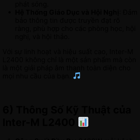
phát sóng.
Hệ Thống Giáo Dục và Hội Nghị
: Đảm
bảo thông tin được truyền đạt rõ
ràng, phù hợp cho các phòng học, hội
nghị, và hội thảo.
Với sự linh hoạt và hiệu suất cao, Inter-M
L2400 không chỉ là một sản phẩm mà còn
là một giải pháp âm thanh toàn diện cho
mọi nhu cầu của bạn.
6) Thông Số Kỹ Thuật của
Inter-M L2400