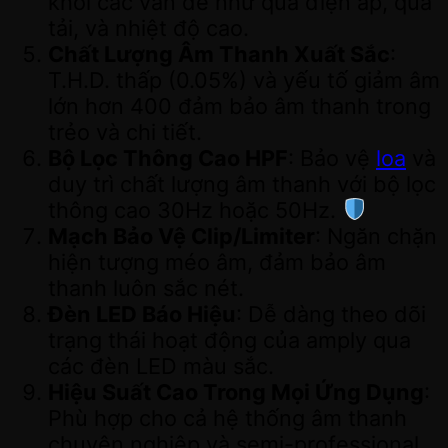
khỏi các vấn đề như quá điện áp, quá
tải, và nhiệt độ cao.
Chất Lượng Âm Thanh Xuất Sắc
:
T.H.D. thấp (0.05%) và yếu tố giảm âm
lớn hơn 400 đảm bảo âm thanh trong
trẻo và chi tiết.
Bộ Lọc Thông Cao HPF
: Bảo vệ
loa
và
duy trì chất lượng âm thanh với bộ lọc
thông cao 30Hz hoặc 50Hz.
Mạch Bảo Vệ Clip/Limiter
: Ngăn chặn
hiện tượng méo âm, đảm bảo âm
thanh luôn sắc nét.
Đèn LED Báo Hiệu
: Dễ dàng theo dõi
trạng thái hoạt động của amply qua
các đèn LED màu sắc.
Hiệu Suất Cao Trong Mọi Ứng Dụng
:
Phù hợp cho cả hệ thống âm thanh
chuyên nghiệp và semi-professional.