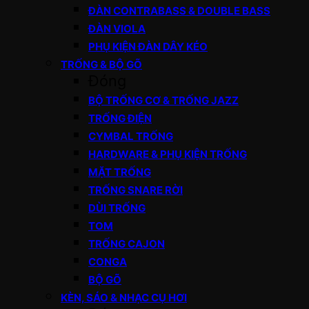
ĐÀN CONTRABASS & DOUBLE BASS
ĐÀN VIOLA
PHỤ KIỆN ĐÀN DÂY KÉO
TRỐNG & BỘ GÕ
Đóng
BỘ TRỐNG CƠ & TRỐNG JAZZ
TRỐNG ĐIỆN
CYMBAL TRỐNG
HARDWARE & PHỤ KIỆN TRỐNG
MẶT TRỐNG
TRỐNG SNARE RỜI
DÙI TRỐNG
TOM
TRỐNG CAJON
CONGA
BỘ GÕ
KÈN, SÁO & NHẠC CỤ HƠI