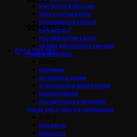
PHƠ GUITAR & HIỆU ỨNG
AMPLY GUITAR & BASS
ĐÀN MANDOLIN & BANJO
0914795185
ĐÀN UKULELE
PHỤ KIỆN GUITAR & BASS
VỆ SINH, BẢO DƯỠNG & LINH KIỆN
0914.795.185
PIANO & KEYBOARD
Đóng
ĐÀN PIANO
KEYBOARD & ORGAN
SYNTHESIZER & WORKSTATION
ĐÀN ACCORDION
PHỤ KIỆN PIANO & KEYBOARD
VIOLIN, VIOLA, CELLO & CONTRABASS
Đóng
ĐÀN VIOLIN
ĐÀN CELLO