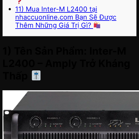
11) Mua Inter-M L2400 tại
nhaccuonline.com Bạn Sẽ Được
Thêm Những Giá Trị Gì?
1) Tên Sản Phẩm: Inter-M
L2400 – Amply Trở Kháng
Thấp