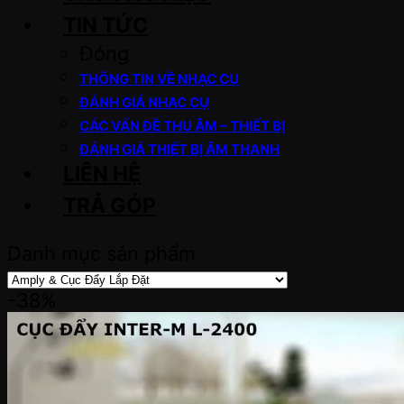
TIN TỨC
Đóng
THÔNG TIN VỀ NHẠC CỤ
ĐÁNH GIÁ NHẠC CỤ
CÁC VẤN ĐỀ THU ÂM – THIẾT BỊ
ĐÁNH GIÁ THIẾT BỊ ÂM THANH
LIÊN HỆ
TRẢ GÓP
Danh mục sản phẩm
-38%