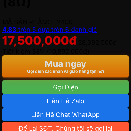
(8Ω)
MÃ SẢN PHẨM: L-2400
4.83
trên 5 dựa trên
6
đánh giá
17,500,000
đ
28,392,000
đ
Tiết kiệm 38% (
10,892,000
đ
)
Mua ngay
Gọi điện xác nhận và giao hàng tận nơi
Gọi Điện
Liên Hệ Zalo
Liên Hệ Chat WhatApp
Để Lại SĐT, Chúng tôi sẽ gọi lại