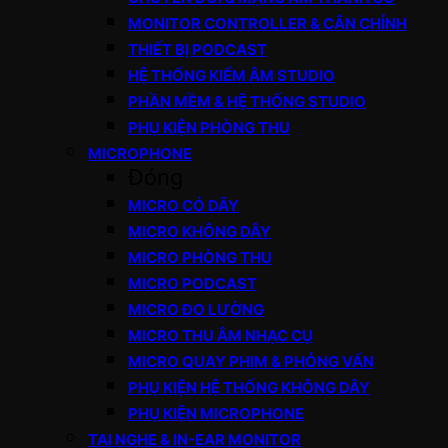
MONITOR CONTROLLER & CÂN CHỈNH
THIẾT BỊ PODCAST
HỆ THỐNG KIỂM ÂM STUDIO
PHẦN MỀM & HỆ THỐNG STUDIO
PHỤ KIỆN PHÒNG THU
MICROPHONE
Đóng
MICRO CÓ DÂY
MICRO KHÔNG DÂY
MICRO PHÒNG THU
MICRO PODCAST
MICRO ĐO LƯỜNG
MICRO THU ÂM NHẠC CỤ
MICRO QUAY PHIM & PHỎNG VẤN
PHỤ KIỆN HỆ THỐNG KHÔNG DÂY
PHỤ KIỆN MICROPHONE
TAI NGHE & IN-EAR MONITOR