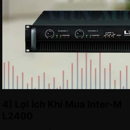
4) Lợi Ích Khi Mua Inter-M
L2400