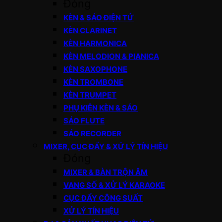
Đóng
KÈN & SÁO ĐIỆN TỬ
KÈN CLARINET
KÈN HARMONICA
KÈN MELODION & PIANICA
KÈN SAXOPHONE
KÈN TROMBONE
KÈN TRUMPET
PHỤ KIỆN KÈN & SÁO
SÁO FLUTE
SÁO RECORDER
MIXER, CỤC ĐẨY & XỬ LÝ TÍN HIỆU
Đóng
MIXER & BÀN TRỘN ÂM
VANG SỐ & XỬ LÝ KARAOKE
CỤC ĐẨY CÔNG SUẤT
XỬ LÝ TÍN HIỆU