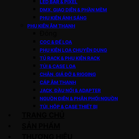
LED BAR & PIXEL
DMX, GIAO DIỆN & PHẦN MỀM
PHỤ KIỆN ÁNH SÁNG
PHỤ KIỆN ÂM THANH
Đóng
CỌC & ĐẾ LOA
PHỤ KIỆN LOA CHUYÊN DỤNG
TỦ RACK & PHỤ KIỆN RACK
TÚI & CASE LOA
CHÂN, GIÁ ĐỠ & RIGGING
CÁP ÂM THANH
JACK, ĐẦU NỐI & ADAPTER
NGUỒN ĐIỆN & PHÂN PHỐI NGUỒN
TÚI, HỘP & CASE THIẾT BỊ
TRANG CHỦ
SẢN PHẨM
THƯƠNG HIỆU