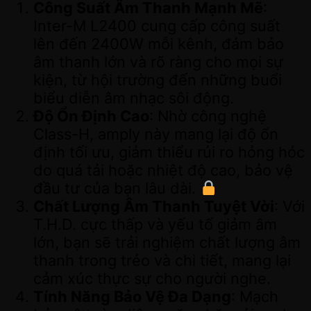
Công Suất Âm Thanh Mạnh Mẽ
:
Inter-M L2400 cung cấp công suất
lên đến 2400W mỗi kênh, đảm bảo
âm thanh lớn và rõ ràng cho mọi sự
kiện, từ hội trường đến những buổi
biểu diễn âm nhạc sôi động.
Độ Ổn Định Cao
: Nhờ công nghệ
Class-H, amply này mang lại độ ổn
định tối ưu, giảm thiểu rủi ro hỏng hóc
do quá tải hoặc nhiệt độ cao, bảo vệ
đầu tư của bạn lâu dài.
Chất Lượng Âm Thanh Tuyệt Vời
: Với
T.H.D. cực thấp và yếu tố giảm âm
lớn, bạn sẽ trải nghiệm chất lượng âm
thanh trong trẻo và chi tiết, mang lại
cảm xúc thực sự cho người nghe.
Tính Năng Bảo Vệ Đa Dạng
: Mạch