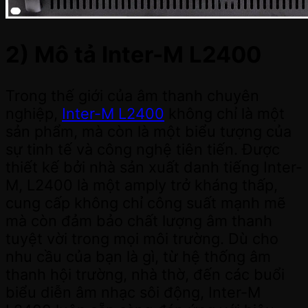
2) Mô tả Inter-M L2400
Trong thế giới của âm thanh chuyên
nghiệp,
Inter-M L2400
không chỉ là một
sản phẩm, mà còn là một biểu tượng của
sự tinh tế và công nghệ tiên tiến. Được
thiết kế bởi nhà sản xuất danh tiếng Inter-
M, L2400 là một amply trở kháng thấp,
cung cấp không chỉ công suất mạnh mẽ
mà còn đảm bảo chất lượng âm thanh
tuyệt vời trong mọi môi trường. Dù cho
nhu cầu của bạn là gì, từ hệ thống âm
thanh hội trường, nhà thờ, đến các buổi
biểu diễn âm nhạc sôi động, Inter-M