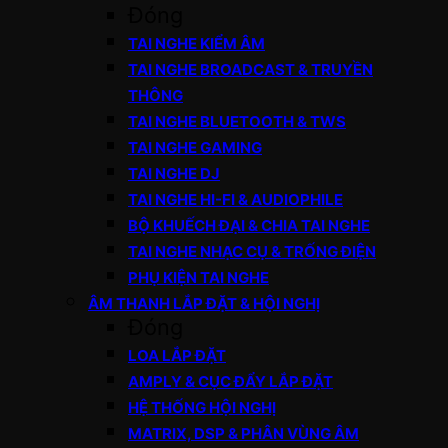
Đóng
TAI NGHE KIỂM ÂM
TAI NGHE BROADCAST & TRUYỀN
THÔNG
TAI NGHE BLUETOOTH & TWS
TAI NGHE GAMING
TAI NGHE DJ
TAI NGHE HI-FI & AUDIOPHILE
BỘ KHUẾCH ĐẠI & CHIA TAI NGHE
TAI NGHE NHẠC CỤ & TRỐNG ĐIỆN
PHỤ KIỆN TAI NGHE
ÂM THANH LẮP ĐẶT & HỘI NGHỊ
Đóng
LOA LẮP ĐẶT
AMPLY & CỤC ĐẨY LẮP ĐẶT
HỆ THỐNG HỘI NGHỊ
MATRIX, DSP & PHÂN VÙNG ÂM