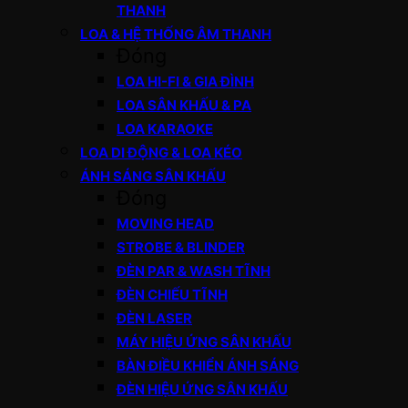
THANH
LOA & HỆ THỐNG ÂM THANH
Đóng
LOA HI-FI & GIA ĐÌNH
LOA SÂN KHẤU & PA
LOA KARAOKE
LOA DI ĐỘNG & LOA KÉO
ÁNH SÁNG SÂN KHẤU
Đóng
MOVING HEAD
STROBE & BLINDER
ĐÈN PAR & WASH TĨNH
ĐÈN CHIẾU TĨNH
ĐÈN LASER
MÁY HIỆU ỨNG SÂN KHẤU
BÀN ĐIỀU KHIỂN ÁNH SÁNG
ĐÈN HIỆU ỨNG SÂN KHẤU