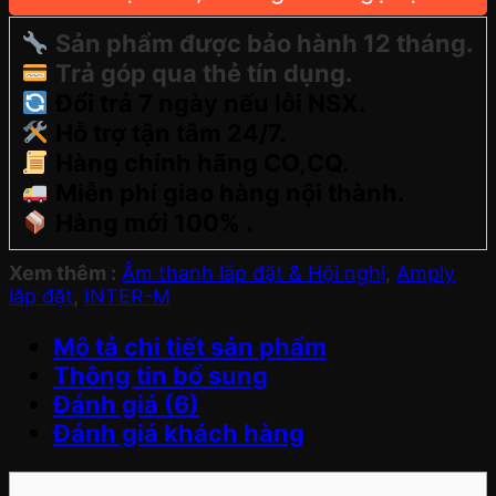
Sản phẩm được bảo hành 12 tháng.
Trả góp qua thẻ tín dụng.
Đổi trả 7 ngày nếu lỗi NSX.
Hỗ trợ tận tâm 24/7.
Hàng chính hãng CO,CQ.
Miễn phí giao hàng nội thành.
Hàng mới 100% .
Xem thêm :
Âm thanh lắp đặt & Hội nghị
,
Amply
lắp đặt
,
INTER-M
Mô tả chi tiết sản phẩm
Thông tin bổ sung
Đánh giá (6)
Đánh giá khách hàng