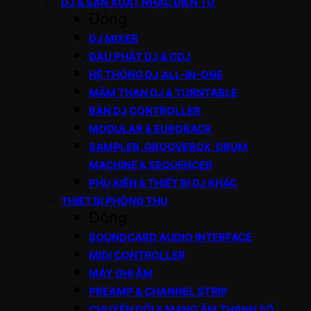
DJ & SẢN XUẤT NHẠC ĐIỆN TỬ
Đóng
DJ MIXER
ĐẦU PHÁT DJ & CDJ
HỆ THỐNG DJ ALL-IN-ONE
MÂM THAN DJ & TURNTABLE
BÀN DJ CONTROLLER
MODULAR & EURORACK
SAMPLER, GROOVEBOX, DRUM
MACHINE & SEQUENCER
PHỤ KIỆN & THIẾT BỊ DJ KHÁC
THIẾT BỊ PHÒNG THU
Đóng
SOUNDCARD AUDIO INTERFACE
MIDI CONTROLLER
MÁY GHI ÂM
PREAMP & CHANNEL STRIP
CHUYỂN ĐỔI & MẠNG ÂM THANH SỐ