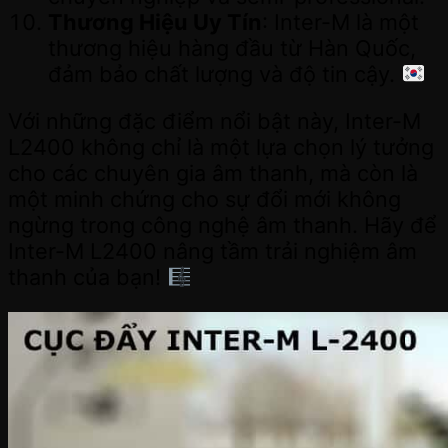
Thương Hiệu Uy Tín
: Inter-M là một
thương hiệu hàng đầu từ Hàn Quốc,
đảm bảo chất lượng và độ tin cậy.
Với những đặc điểm nổi bật này, Inter-M
L2400 không chỉ là một lựa chọn lý tưởng
cho các chuyên gia âm thanh, mà còn là
một minh chứng cho sự đổi mới không
ngừng trong công nghệ âm thanh. Hãy để
Inter-M L2400 nâng tầm trải nghiệm âm
thanh của bạn!