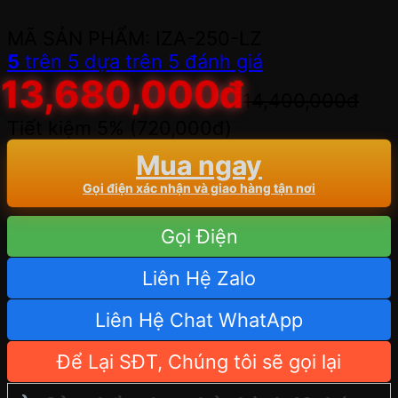
MÃ SẢN PHẨM: IZA-250-LZ
5
trên 5 dựa trên
5
đánh giá
13,680,000
đ
14,400,000
đ
Tiết kiệm 5% (
720,000
đ
)
Mua ngay
Gọi điện xác nhận và giao hàng tận nơi
Gọi Điện
Liên Hệ Zalo
Liên Hệ Chat WhatApp
Để Lại SĐT, Chúng tôi sẽ gọi lại