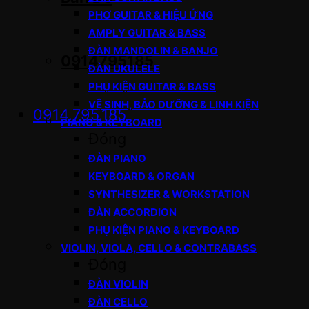
PHƠ GUITAR & HIỆU ỨNG
AMPLY GUITAR & BASS
ĐÀN MANDOLIN & BANJO
0914795185
ĐÀN UKULELE
PHỤ KIỆN GUITAR & BASS
VỆ SINH, BẢO DƯỠNG & LINH KIỆN
0914.795.185
PIANO & KEYBOARD
Đóng
ĐÀN PIANO
KEYBOARD & ORGAN
SYNTHESIZER & WORKSTATION
ĐÀN ACCORDION
PHỤ KIỆN PIANO & KEYBOARD
VIOLIN, VIOLA, CELLO & CONTRABASS
Đóng
ĐÀN VIOLIN
ĐÀN CELLO