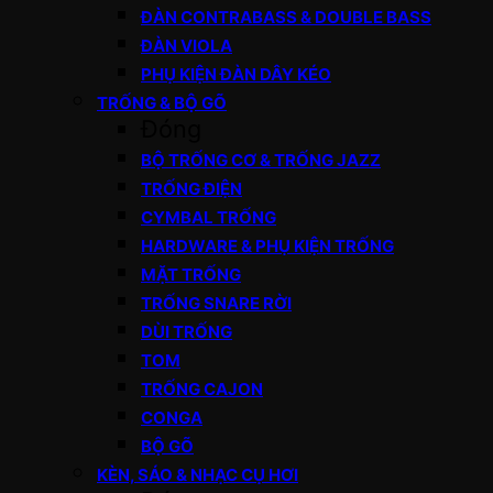
ĐÀN CONTRABASS & DOUBLE BASS
ĐÀN VIOLA
PHỤ KIỆN ĐÀN DÂY KÉO
TRỐNG & BỘ GÕ
Đóng
BỘ TRỐNG CƠ & TRỐNG JAZZ
TRỐNG ĐIỆN
CYMBAL TRỐNG
HARDWARE & PHỤ KIỆN TRỐNG
MẶT TRỐNG
TRỐNG SNARE RỜI
DÙI TRỐNG
TOM
TRỐNG CAJON
CONGA
BỘ GÕ
KÈN, SÁO & NHẠC CỤ HƠI