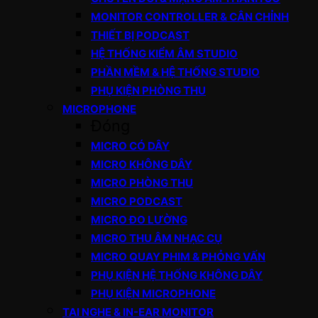
MONITOR CONTROLLER & CÂN CHỈNH
THIẾT BỊ PODCAST
HỆ THỐNG KIỂM ÂM STUDIO
PHẦN MỀM & HỆ THỐNG STUDIO
PHỤ KIỆN PHÒNG THU
MICROPHONE
Đóng
MICRO CÓ DÂY
MICRO KHÔNG DÂY
MICRO PHÒNG THU
MICRO PODCAST
MICRO ĐO LƯỜNG
MICRO THU ÂM NHẠC CỤ
MICRO QUAY PHIM & PHỎNG VẤN
PHỤ KIỆN HỆ THỐNG KHÔNG DÂY
PHỤ KIỆN MICROPHONE
TAI NGHE & IN-EAR MONITOR