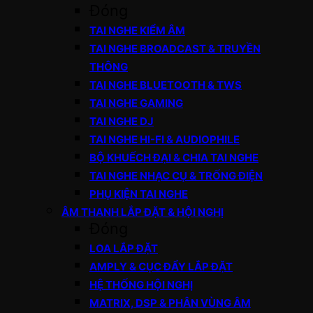
Đóng
TAI NGHE KIỂM ÂM
TAI NGHE BROADCAST & TRUYỀN
THÔNG
TAI NGHE BLUETOOTH & TWS
TAI NGHE GAMING
TAI NGHE DJ
TAI NGHE HI-FI & AUDIOPHILE
BỘ KHUẾCH ĐẠI & CHIA TAI NGHE
TAI NGHE NHẠC CỤ & TRỐNG ĐIỆN
PHỤ KIỆN TAI NGHE
ÂM THANH LẮP ĐẶT & HỘI NGHỊ
Đóng
LOA LẮP ĐẶT
AMPLY & CỤC ĐẨY LẮP ĐẶT
HỆ THỐNG HỘI NGHỊ
MATRIX, DSP & PHÂN VÙNG ÂM