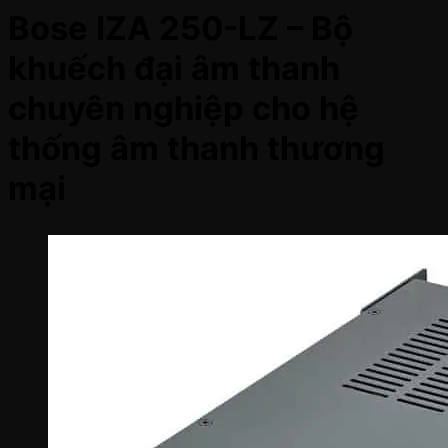
Bose IZA 250-LZ – Bộ
khuếch đại âm thanh
chuyên nghiệp cho hệ
thống âm thanh thương
mại