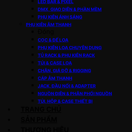
LED BAR & PIXEL
DMX, GIAO DIỆN & PHẦN MỀM
PHỤ KIỆN ÁNH SÁNG
PHỤ KIỆN ÂM THANH
Đóng
CỌC & ĐẾ LOA
PHỤ KIỆN LOA CHUYÊN DỤNG
TỦ RACK & PHỤ KIỆN RACK
TÚI & CASE LOA
CHÂN, GIÁ ĐỠ & RIGGING
CÁP ÂM THANH
JACK, ĐẦU NỐI & ADAPTER
NGUỒN ĐIỆN & PHÂN PHỐI NGUỒN
TÚI, HỘP & CASE THIẾT BỊ
TRANG CHỦ
SẢN PHẨM
THƯƠNG HIỆU