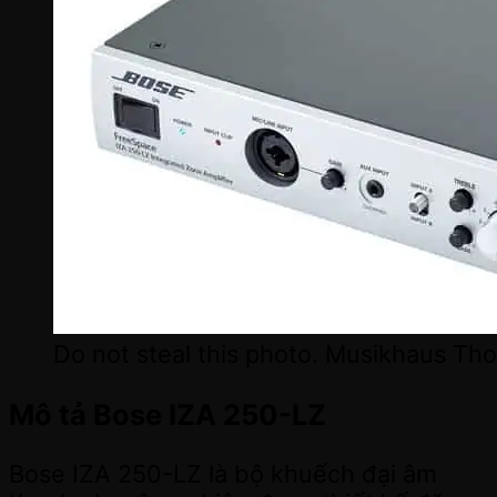
Do not steal this photo. Musikhaus Th
Mô tả Bose IZA 250-LZ
Bose IZA 250-LZ là bộ khuếch đại âm