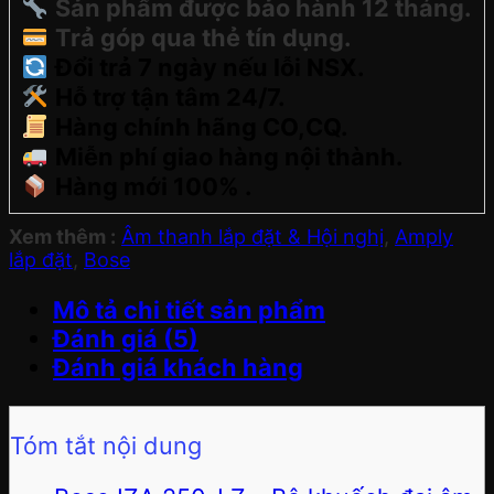
Sản phẩm được bảo hành 12 tháng.
Trả góp qua thẻ tín dụng.
Đổi trả 7 ngày nếu lỗi NSX.
Hỗ trợ tận tâm 24/7.
Hàng chính hãng CO,CQ.
Miễn phí giao hàng nội thành.
Hàng mới 100% .
Xem thêm :
Âm thanh lắp đặt & Hội nghị
,
Amply
lắp đặt
,
Bose
Mô tả chi tiết sản phẩm
Đánh giá (5)
Đánh giá khách hàng
Tóm tắt nội dung