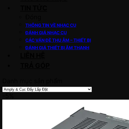
TIN TỨC
Đóng
THÔNG TIN VỀ NHẠC CỤ
ĐÁNH GIÁ NHẠC CỤ
CÁC VẤN ĐỀ THU ÂM – THIẾT BỊ
ĐÁNH GIÁ THIẾT BỊ ÂM THANH
LIÊN HỆ
TRẢ GÓP
Danh mục sản phẩm
-5%