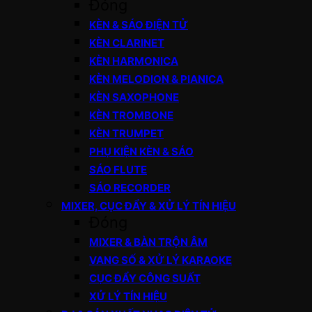
Đóng
KÈN & SÁO ĐIỆN TỬ
KÈN CLARINET
KÈN HARMONICA
KÈN MELODION & PIANICA
KÈN SAXOPHONE
KÈN TROMBONE
KÈN TRUMPET
PHỤ KIỆN KÈN & SÁO
SÁO FLUTE
SÁO RECORDER
MIXER, CỤC ĐẨY & XỬ LÝ TÍN HIỆU
Đóng
MIXER & BÀN TRỘN ÂM
VANG SỐ & XỬ LÝ KARAOKE
CỤC ĐẨY CÔNG SUẤT
XỬ LÝ TÍN HIỆU