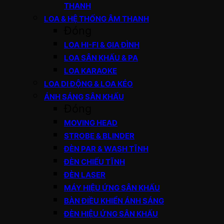
THANH
LOA & HỆ THỐNG ÂM THANH
Đóng
LOA HI-FI & GIA ĐÌNH
LOA SÂN KHẤU & PA
LOA KARAOKE
LOA DI ĐỘNG & LOA KÉO
ÁNH SÁNG SÂN KHẤU
Đóng
MOVING HEAD
STROBE & BLINDER
ĐÈN PAR & WASH TĨNH
ĐÈN CHIẾU TĨNH
ĐÈN LASER
MÁY HIỆU ỨNG SÂN KHẤU
BÀN ĐIỀU KHIỂN ÁNH SÁNG
ĐÈN HIỆU ỨNG SÂN KHẤU