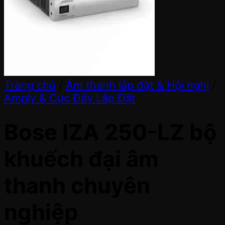
Trang chủ
/
Âm thanh lắp đặt & Hội nghị
/
Amply & Cục Đẩy Lắp Đặt
Bose IZA 250-LZ bộ
khuếch đại âm
thanh chuyên
nghiệp