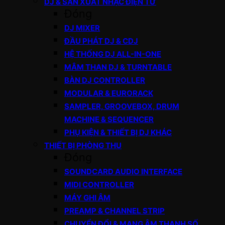
DJ & SẢN XUẤT NHẠC ĐIỆN TỬ
Đóng
DJ MIXER
ĐẦU PHÁT DJ & CDJ
HỆ THỐNG DJ ALL-IN-ONE
MÂM THAN DJ & TURNTABLE
BÀN DJ CONTROLLER
MODULAR & EURORACK
SAMPLER, GROOVEBOX, DRUM
MACHINE & SEQUENCER
PHỤ KIỆN & THIẾT BỊ DJ KHÁC
THIẾT BỊ PHÒNG THU
Đóng
SOUNDCARD AUDIO INTERFACE
MIDI CONTROLLER
MÁY GHI ÂM
PREAMP & CHANNEL STRIP
CHUYỂN ĐỔI & MẠNG ÂM THANH SỐ