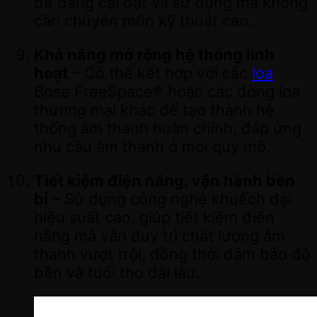
dễ dàng cài đặt và sử dụng mà không
cần chuyên môn kỹ thuật cao.
Khả năng mở rộng hệ thống linh
hoạt
– Có thể kết hợp với các
loa
Bose FreeSpace® hoặc các dòng loa
thương mại khác để tạo thành hệ
thống âm thanh hoàn chỉnh, đáp ứng
nhu cầu âm thanh ở mọi quy mô.
Tiết kiệm điện năng, vận hành bền
bỉ
– Sử dụng công nghệ khuếch đại
hiệu suất cao, giúp tiết kiệm điện
năng mà vẫn duy trì chất lượng âm
thanh vượt trội, đồng thời đảm bảo độ
bền và tuổi thọ dài lâu.