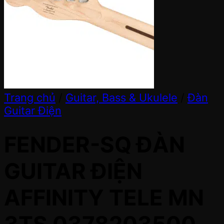
Trang chủ
/
Guitar, Bass & Ukulele
/
Đàn
Guitar Điện
FENDER-SQ ĐÀN
GUITAR ĐIỆN
AFFINITY TELE MN