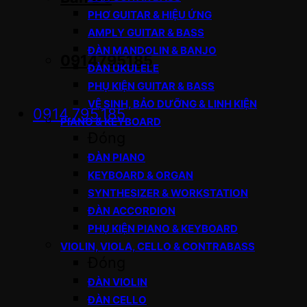
PHƠ GUITAR & HIỆU ỨNG
AMPLY GUITAR & BASS
ĐÀN MANDOLIN & BANJO
0914795185
ĐÀN UKULELE
PHỤ KIỆN GUITAR & BASS
VỆ SINH, BẢO DƯỠNG & LINH KIỆN
0914.795.185
PIANO & KEYBOARD
Đóng
ĐÀN PIANO
KEYBOARD & ORGAN
SYNTHESIZER & WORKSTATION
ĐÀN ACCORDION
PHỤ KIỆN PIANO & KEYBOARD
VIOLIN, VIOLA, CELLO & CONTRABASS
Đóng
ĐÀN VIOLIN
ĐÀN CELLO