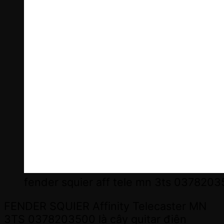
fender squier aff tele mn 3ts 037820
FENDER SQUIER Affinity Telecaster MN
3TS 0378203500 là cây guitar điện