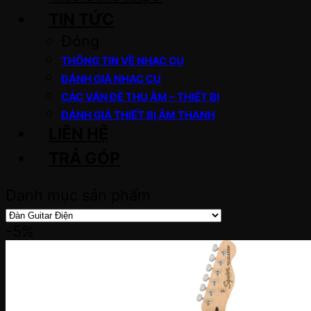
TIN TỨC
Đóng
THÔNG TIN VỀ NHẠC CỤ
ĐÁNH GIÁ NHẠC CỤ
CÁC VẤN ĐỀ THU ÂM – THIẾT BỊ
ĐÁNH GIÁ THIẾT BỊ ÂM THANH
LIÊN HỆ
TRẢ GÓP
Danh mục sản phẩm
-5%