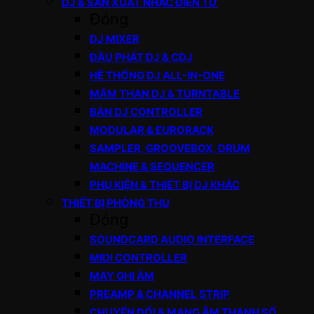
DJ & SẢN XUẤT NHẠC ĐIỆN TỬ
Đóng
DJ MIXER
ĐẦU PHÁT DJ & CDJ
HỆ THỐNG DJ ALL-IN-ONE
MÂM THAN DJ & TURNTABLE
BÀN DJ CONTROLLER
MODULAR & EURORACK
SAMPLER, GROOVEBOX, DRUM
MACHINE & SEQUENCER
PHỤ KIỆN & THIẾT BỊ DJ KHÁC
THIẾT BỊ PHÒNG THU
Đóng
SOUNDCARD AUDIO INTERFACE
MIDI CONTROLLER
MÁY GHI ÂM
PREAMP & CHANNEL STRIP
CHUYỂN ĐỔI & MẠNG ÂM THANH SỐ