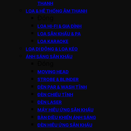
THANH
LOA & HỆ THỐNG ÂM THANH
Đóng
LOA HI-FI & GIA ĐÌNH
LOA SÂN KHẤU & PA
LOA KARAOKE
LOA DI ĐỘNG & LOA KÉO
ÁNH SÁNG SÂN KHẤU
Đóng
MOVING HEAD
STROBE & BLINDER
ĐÈN PAR & WASH TĨNH
ĐÈN CHIẾU TĨNH
ĐÈN LASER
MÁY HIỆU ỨNG SÂN KHẤU
BÀN ĐIỀU KHIỂN ÁNH SÁNG
ĐÈN HIỆU ỨNG SÂN KHẤU