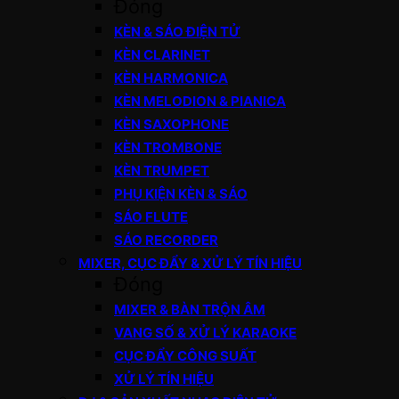
Đóng
KÈN & SÁO ĐIỆN TỬ
KÈN CLARINET
KÈN HARMONICA
KÈN MELODION & PIANICA
KÈN SAXOPHONE
KÈN TROMBONE
KÈN TRUMPET
PHỤ KIỆN KÈN & SÁO
SÁO FLUTE
SÁO RECORDER
MIXER, CỤC ĐẨY & XỬ LÝ TÍN HIỆU
Đóng
MIXER & BÀN TRỘN ÂM
VANG SỐ & XỬ LÝ KARAOKE
CỤC ĐẨY CÔNG SUẤT
XỬ LÝ TÍN HIỆU