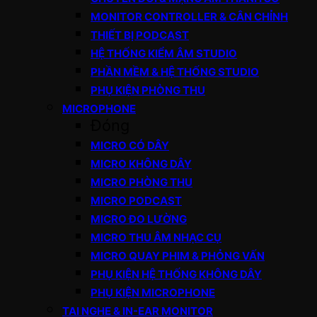
MONITOR CONTROLLER & CÂN CHỈNH
THIẾT BỊ PODCAST
HỆ THỐNG KIỂM ÂM STUDIO
PHẦN MỀM & HỆ THỐNG STUDIO
PHỤ KIỆN PHÒNG THU
MICROPHONE
Đóng
MICRO CÓ DÂY
MICRO KHÔNG DÂY
MICRO PHÒNG THU
MICRO PODCAST
MICRO ĐO LƯỜNG
MICRO THU ÂM NHẠC CỤ
MICRO QUAY PHIM & PHỎNG VẤN
PHỤ KIỆN HỆ THỐNG KHÔNG DÂY
PHỤ KIỆN MICROPHONE
TAI NGHE & IN-EAR MONITOR