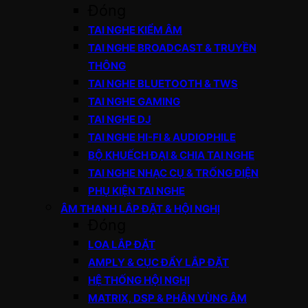
Đóng
TAI NGHE KIỂM ÂM
TAI NGHE BROADCAST & TRUYỀN
THÔNG
TAI NGHE BLUETOOTH & TWS
TAI NGHE GAMING
TAI NGHE DJ
TAI NGHE HI-FI & AUDIOPHILE
BỘ KHUẾCH ĐẠI & CHIA TAI NGHE
TAI NGHE NHẠC CỤ & TRỐNG ĐIỆN
PHỤ KIỆN TAI NGHE
ÂM THANH LẮP ĐẶT & HỘI NGHỊ
Đóng
LOA LẮP ĐẶT
AMPLY & CỤC ĐẨY LẮP ĐẶT
HỆ THỐNG HỘI NGHỊ
MATRIX, DSP & PHÂN VÙNG ÂM