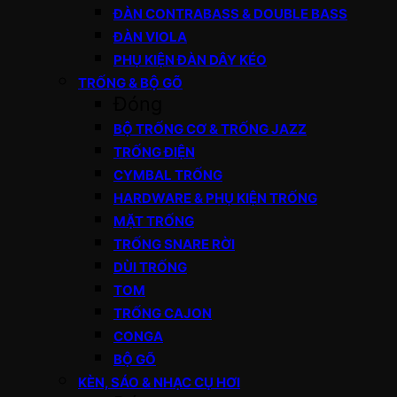
ĐÀN CONTRABASS & DOUBLE BASS
ĐÀN VIOLA
PHỤ KIỆN ĐÀN DÂY KÉO
TRỐNG & BỘ GÕ
Đóng
BỘ TRỐNG CƠ & TRỐNG JAZZ
TRỐNG ĐIỆN
CYMBAL TRỐNG
HARDWARE & PHỤ KIỆN TRỐNG
MẶT TRỐNG
TRỐNG SNARE RỜI
DÙI TRỐNG
TOM
TRỐNG CAJON
CONGA
BỘ GÕ
KÈN, SÁO & NHẠC CỤ HƠI