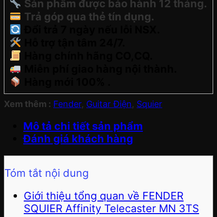
Sản phẩm được bảo hành 12 tháng.
Trả góp qua thẻ tín dụng.
Đổi trả 7 ngày nếu lỗi NSX.
Hỗ trợ tận tâm 24/7.
Hàng chính hãng CO,CQ.
Miễn phí giao hàng nội thành.
Hàng mới 100% .
Xem thêm :
Fender
,
Guitar Điện
,
Squier
Mô tả chi tiết sản phẩm
Đánh giá khách hàng
Tóm tắt nội dung
Giới thiệu tổng quan về FENDER
SQUIER Affinity Telecaster MN 3TS