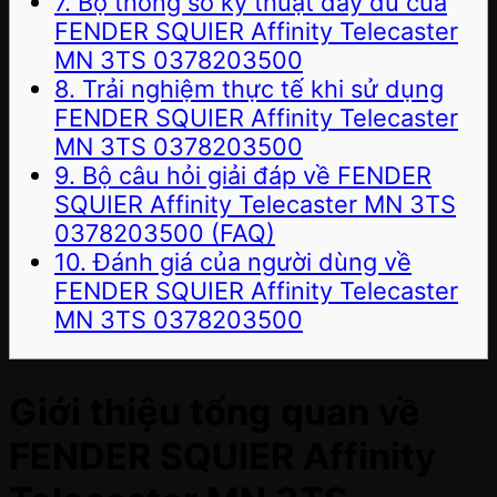
7. Bộ thông số kỹ thuật đầy đủ của
FENDER SQUIER Affinity Telecaster
MN 3TS 0378203500
8. Trải nghiệm thực tế khi sử dụng
FENDER SQUIER Affinity Telecaster
MN 3TS 0378203500
9. Bộ câu hỏi giải đáp về FENDER
SQUIER Affinity Telecaster MN 3TS
0378203500 (FAQ)
10. Đánh giá của người dùng về
FENDER SQUIER Affinity Telecaster
MN 3TS 0378203500
Giới thiệu tổng quan về
FENDER SQUIER Affinity