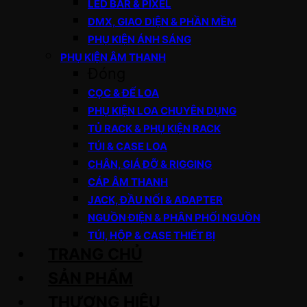
LED BAR & PIXEL
DMX, GIAO DIỆN & PHẦN MỀM
PHỤ KIỆN ÁNH SÁNG
PHỤ KIỆN ÂM THANH
Đóng
CỌC & ĐẾ LOA
PHỤ KIỆN LOA CHUYÊN DỤNG
TỦ RACK & PHỤ KIỆN RACK
TÚI & CASE LOA
CHÂN, GIÁ ĐỠ & RIGGING
CÁP ÂM THANH
JACK, ĐẦU NỐI & ADAPTER
NGUỒN ĐIỆN & PHÂN PHỐI NGUỒN
TÚI, HỘP & CASE THIẾT BỊ
TRANG CHỦ
SẢN PHẨM
THƯƠNG HIỆU