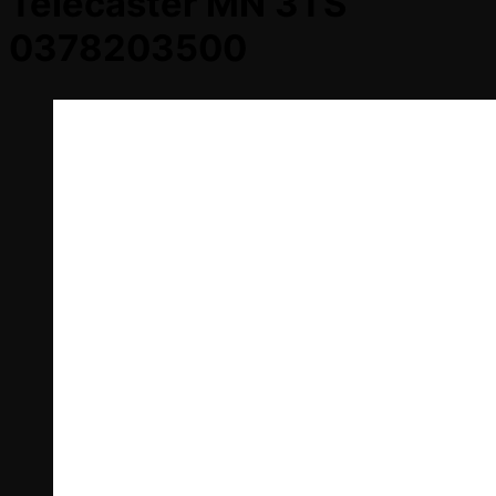
Telecaster MN 3TS
0378203500