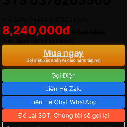
3TS 0378203500
MÃ SẢN PHẨM: 0378203500
8,240,000
đ
8,650,000
đ
Tiết kiệm 5% (
410,000
đ
)
Mua ngay
Gọi điện xác nhận và giao hàng tận nơi
Gọi Điện
Liên Hệ Zalo
Liên Hệ Chat WhatApp
Để Lại SĐT, Chúng tôi sẽ gọi lại