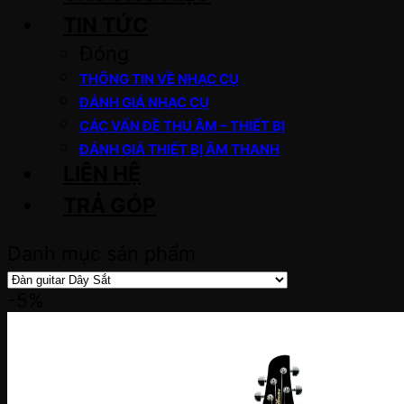
TIN TỨC
Đóng
THÔNG TIN VỀ NHẠC CỤ
ĐÁNH GIÁ NHẠC CỤ
CÁC VẤN ĐỀ THU ÂM – THIẾT BỊ
ĐÁNH GIÁ THIẾT BỊ ÂM THANH
LIÊN HỆ
TRẢ GÓP
Danh mục sản phẩm
-5%