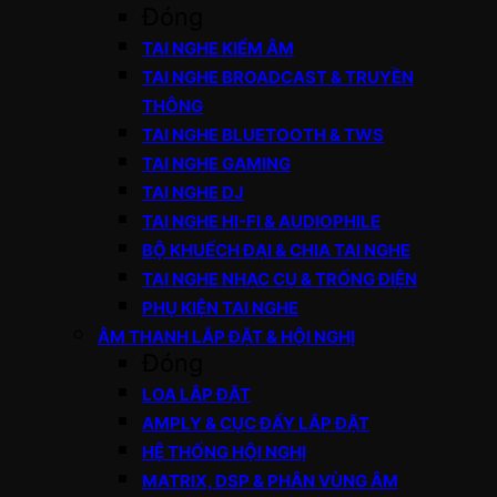
Đóng
TAI NGHE KIỂM ÂM
TAI NGHE BROADCAST & TRUYỀN
THÔNG
TAI NGHE BLUETOOTH & TWS
TAI NGHE GAMING
TAI NGHE DJ
TAI NGHE HI-FI & AUDIOPHILE
BỘ KHUẾCH ĐẠI & CHIA TAI NGHE
TAI NGHE NHẠC CỤ & TRỐNG ĐIỆN
PHỤ KIỆN TAI NGHE
ÂM THANH LẮP ĐẶT & HỘI NGHỊ
Đóng
LOA LẮP ĐẶT
AMPLY & CỤC ĐẨY LẮP ĐẶT
HỆ THỐNG HỘI NGHỊ
MATRIX, DSP & PHÂN VÙNG ÂM