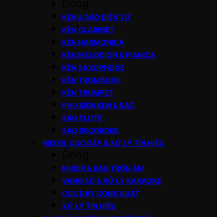
Đóng
KÈN & SÁO ĐIỆN TỬ
KÈN CLARINET
KÈN HARMONICA
KÈN MELODION & PIANICA
KÈN SAXOPHONE
KÈN TROMBONE
KÈN TRUMPET
PHỤ KIỆN KÈN & SÁO
SÁO FLUTE
SÁO RECORDER
MIXER, CỤC ĐẨY & XỬ LÝ TÍN HIỆU
Đóng
MIXER & BÀN TRỘN ÂM
VANG SỐ & XỬ LÝ KARAOKE
CỤC ĐẨY CÔNG SUẤT
XỬ LÝ TÍN HIỆU