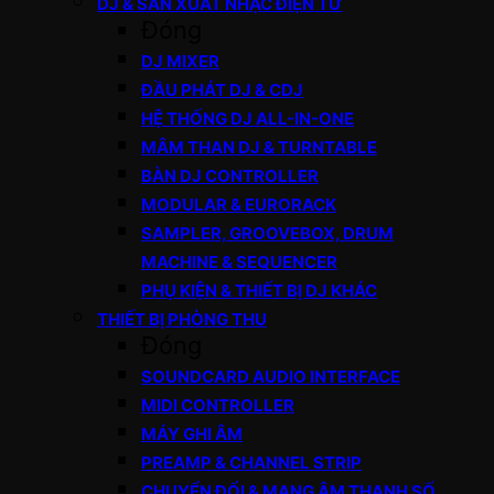
DJ & SẢN XUẤT NHẠC ĐIỆN TỬ
Đóng
DJ MIXER
ĐẦU PHÁT DJ & CDJ
HỆ THỐNG DJ ALL-IN-ONE
MÂM THAN DJ & TURNTABLE
BÀN DJ CONTROLLER
MODULAR & EURORACK
SAMPLER, GROOVEBOX, DRUM
MACHINE & SEQUENCER
PHỤ KIỆN & THIẾT BỊ DJ KHÁC
THIẾT BỊ PHÒNG THU
Đóng
SOUNDCARD AUDIO INTERFACE
MIDI CONTROLLER
MÁY GHI ÂM
PREAMP & CHANNEL STRIP
CHUYỂN ĐỔI & MẠNG ÂM THANH SỐ