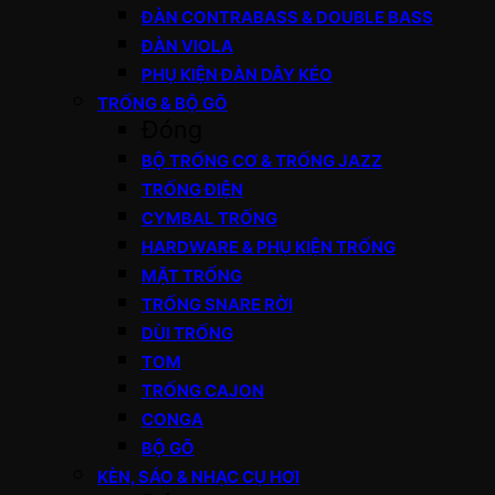
ĐÀN CONTRABASS & DOUBLE BASS
ĐÀN VIOLA
PHỤ KIỆN ĐÀN DÂY KÉO
TRỐNG & BỘ GÕ
Đóng
BỘ TRỐNG CƠ & TRỐNG JAZZ
TRỐNG ĐIỆN
CYMBAL TRỐNG
HARDWARE & PHỤ KIỆN TRỐNG
MẶT TRỐNG
TRỐNG SNARE RỜI
DÙI TRỐNG
TOM
TRỐNG CAJON
CONGA
BỘ GÕ
KÈN, SÁO & NHẠC CỤ HƠI