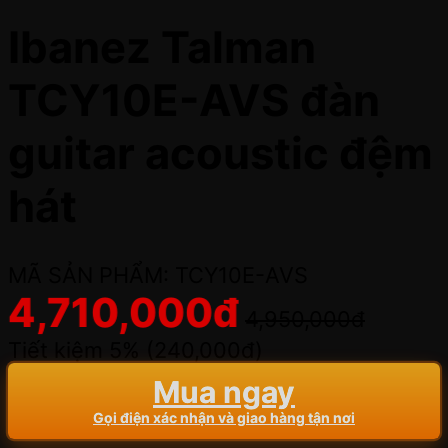
Ibanez Talman
TCY10E-AVS đàn
guitar acoustic đệm
hát
MÃ SẢN PHẨM: TCY10E-AVS
4,710,000
đ
4,950,000
đ
Tiết kiệm 5% (
240,000
đ
)
Mua ngay
Gọi điện xác nhận và giao hàng tận nơi