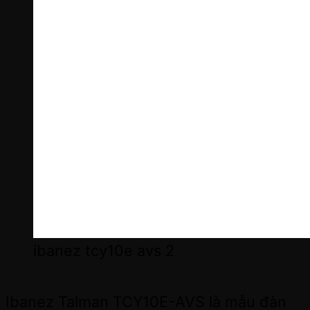
ibanez tcy10e avs 2
Ibanez Talman TCY10E-AVS là mẫu đàn