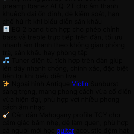
preamp Ibanez AEQ-2T cho âm thanh
khuếch đại ổn định, dễ kiểm soát, hạn
chế hú rít khi biểu diễn sân khấu
EQ 2 band tích hợp cho phép chỉnh
bass và treble trực tiếp trên đàn, tối ưu
nhanh âm thanh theo không gian phòng
trà, sân khấu hay phòng tập
Tuner điện tử tích hợp trên đàn giúp
lên dây nhanh chóng, chính xác, đặc biệt
tiện lợi khi biểu diễn live
Ngoại hình Antique
Violin
Sunburst
sang trọng, mang phong cách vừa cổ điển
vừa hiện đại, phù hợp với nhiều phong
cách âm nhạc
Cần đàn Mahogany profile TCY cho
cảm giác bấm nhẹ, dễ làm quen, phù hợp
cả người mới học
guitar
acoustic đệm hát