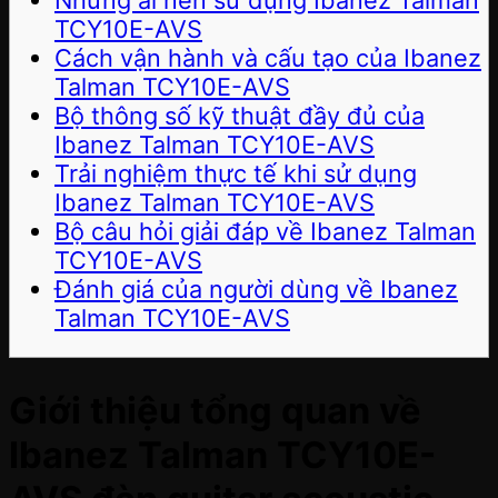
Những ai nên sử dụng Ibanez Talman
TCY10E-AVS
Cách vận hành và cấu tạo của Ibanez
Talman TCY10E-AVS
Bộ thông số kỹ thuật đầy đủ của
Ibanez Talman TCY10E-AVS
Trải nghiệm thực tế khi sử dụng
Ibanez Talman TCY10E-AVS
Bộ câu hỏi giải đáp về Ibanez Talman
TCY10E-AVS
Đánh giá của người dùng về Ibanez
Talman TCY10E-AVS
Giới thiệu tổng quan về
Ibanez Talman TCY10E-