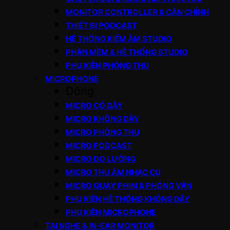
MONITOR CONTROLLER & CÂN CHỈNH
THIẾT BỊ PODCAST
HỆ THỐNG KIỂM ÂM STUDIO
PHẦN MỀM & HỆ THỐNG STUDIO
PHỤ KIỆN PHÒNG THU
MICROPHONE
Đóng
MICRO CÓ DÂY
MICRO KHÔNG DÂY
MICRO PHÒNG THU
MICRO PODCAST
MICRO ĐO LƯỜNG
MICRO THU ÂM NHẠC CỤ
MICRO QUAY PHIM & PHỎNG VẤN
PHỤ KIỆN HỆ THỐNG KHÔNG DÂY
PHỤ KIỆN MICROPHONE
TAI NGHE & IN-EAR MONITOR