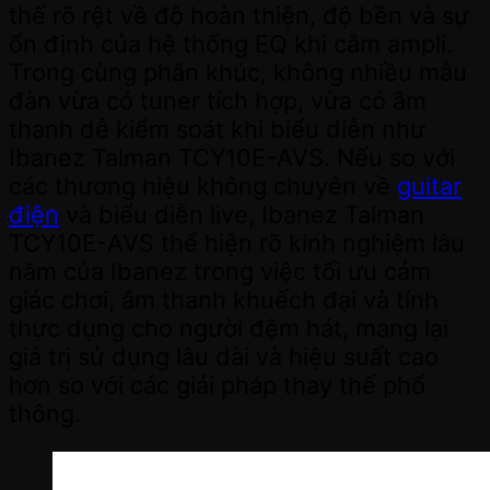
thế rõ rệt về độ hoàn thiện, độ bền và sự
ổn định của hệ thống EQ khi cắm ampli.
Trong cùng phân khúc, không nhiều mẫu
đàn vừa có tuner tích hợp, vừa có âm
thanh dễ kiểm soát khi biểu diễn như
Ibanez Talman TCY10E-AVS. Nếu so với
các thương hiệu không chuyên về
guitar
điện
và biểu diễn live, Ibanez Talman
TCY10E-AVS thể hiện rõ kinh nghiệm lâu
năm của Ibanez trong việc tối ưu cảm
giác chơi, âm thanh khuếch đại và tính
thực dụng cho người đệm hát, mang lại
giá trị sử dụng lâu dài và hiệu suất cao
hơn so với các giải pháp thay thế phổ
thông.