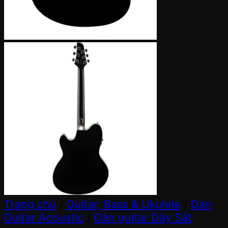
Trang chủ
/
Guitar, Bass & Ukulele
/
Đàn
Guitar Acoustic
/
Đàn guitar Dây Sắt