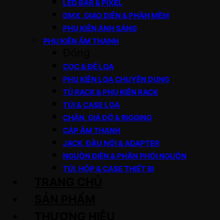
LED BAR & PIXEL
DMX, GIAO DIỆN & PHẦN MỀM
PHỤ KIỆN ÁNH SÁNG
PHỤ KIỆN ÂM THANH
Đóng
CỌC & ĐẾ LOA
PHỤ KIỆN LOA CHUYÊN DỤNG
TỦ RACK & PHỤ KIỆN RACK
TÚI & CASE LOA
CHÂN, GIÁ ĐỠ & RIGGING
CÁP ÂM THANH
JACK, ĐẦU NỐI & ADAPTER
NGUỒN ĐIỆN & PHÂN PHỐI NGUỒN
TÚI, HỘP & CASE THIẾT BỊ
TRANG CHỦ
SẢN PHẨM
THƯƠNG HIỆU