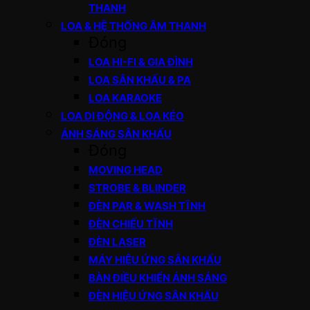
THANH
LOA & HỆ THỐNG ÂM THANH
Đóng
LOA HI-FI & GIA ĐÌNH
LOA SÂN KHẤU & PA
LOA KARAOKE
LOA DI ĐỘNG & LOA KÉO
ÁNH SÁNG SÂN KHẤU
Đóng
MOVING HEAD
STROBE & BLINDER
ĐÈN PAR & WASH TĨNH
ĐÈN CHIẾU TĨNH
ĐÈN LASER
MÁY HIỆU ỨNG SÂN KHẤU
BÀN ĐIỀU KHIỂN ÁNH SÁNG
ĐÈN HIỆU ỨNG SÂN KHẤU