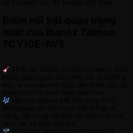
có EQ dành cho thị trường Việt Nam.
Điểm nổi bật quan trọng
nhất của Ibanez Talman
TCY10E-AVS
Thiết kế Talman Double Cutaway thân
mỏng giúp người chơi đệm hát lâu không
mỏi, di chuyển linh hoạt, lên phím cao dễ
dàng khi chơi intro hoặc solo nhẹ
Mặt top Spruce kết hợp lưng hông
Mahogany tạo âm thanh cân bằng, rõ
tiếng, dải trung nổi bật, rất phù hợp cho
đệm hát và chơi hợp âm
Hệ thống pickup Under Saddle và