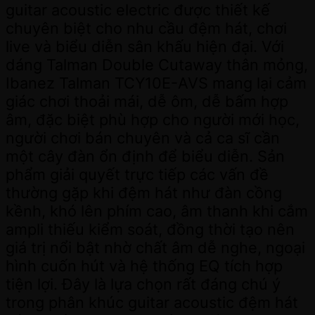
guitar acoustic electric được thiết kế
chuyên biệt cho nhu cầu đệm hát, chơi
live và biểu diễn sân khấu hiện đại. Với
dáng Talman Double Cutaway thân mỏng,
Ibanez Talman TCY10E-AVS mang lại cảm
giác chơi thoải mái, dễ ôm, dễ bấm hợp
âm, đặc biệt phù hợp cho người mới học,
người chơi bán chuyên và cả ca sĩ cần
một cây đàn ổn định để biểu diễn. Sản
phẩm giải quyết trực tiếp các vấn đề
thường gặp khi đệm hát như đàn cồng
kềnh, khó lên phím cao, âm thanh khi cắm
ampli thiếu kiểm soát, đồng thời tạo nên
giá trị nổi bật nhờ chất âm dễ nghe, ngoại
hình cuốn hút và hệ thống EQ tích hợp
tiện lợi. Đây là lựa chọn rất đáng chú ý
trong phân khúc guitar acoustic đệm hát