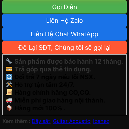
Gọi Điện
Liên Hệ Zalo
Liên Hệ Chat WhatApp
Để Lại SĐT, Chúng tôi sẽ gọi lại
Sản phẩm được bảo hành 12 tháng.
Trả góp qua thẻ tín dụng.
Đổi trả 7 ngày nếu lỗi NSX.
Hỗ trợ tận tâm 24/7.
Hàng chính hãng CO,CQ.
Miễn phí giao hàng nội thành.
Hàng mới 100% .
Xem thêm :
Dây sắt
,
Guitar Acoustic
,
Ibanez