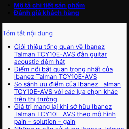
Mô tả chi tiết sản phẩm
Đánh giá khách hàng
Tóm tắt nội dung
Giới thiệu tổng quan về Ibanez
Talman TCY10E-AVS đàn guitar
acoustic đệm hát
Điểm nổi bật quan trọng nhất của
Ibanez Talman TCY10E-AVS
So sánh ưu điểm của Ibanez Talman
TCY10E-AVS với các lựa chọn khác
trên thị trường
Giá trị mang lại khi sở hữu Ibanez
Talman TCY10E-AVS theo mô hình
pain – solution – gain