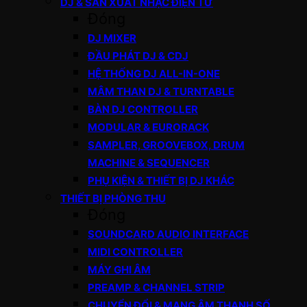
DJ & SẢN XUẤT NHẠC ĐIỆN TỬ
Đóng
DJ MIXER
ĐẦU PHÁT DJ & CDJ
HỆ THỐNG DJ ALL-IN-ONE
MÂM THAN DJ & TURNTABLE
BÀN DJ CONTROLLER
MODULAR & EURORACK
SAMPLER, GROOVEBOX, DRUM
MACHINE & SEQUENCER
PHỤ KIỆN & THIẾT BỊ DJ KHÁC
THIẾT BỊ PHÒNG THU
Đóng
SOUNDCARD AUDIO INTERFACE
MIDI CONTROLLER
MÁY GHI ÂM
PREAMP & CHANNEL STRIP
CHUYỂN ĐỔI & MẠNG ÂM THANH SỐ