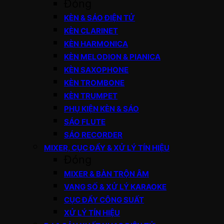
Đóng
KÈN & SÁO ĐIỆN TỬ
KÈN CLARINET
KÈN HARMONICA
KÈN MELODION & PIANICA
KÈN SAXOPHONE
KÈN TROMBONE
KÈN TRUMPET
PHỤ KIỆN KÈN & SÁO
SÁO FLUTE
SÁO RECORDER
MIXER, CỤC ĐẨY & XỬ LÝ TÍN HIỆU
Đóng
MIXER & BÀN TRỘN ÂM
VANG SỐ & XỬ LÝ KARAOKE
CỤC ĐẨY CÔNG SUẤT
XỬ LÝ TÍN HIỆU