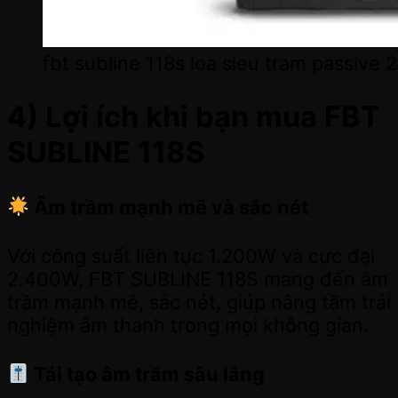
fbt subline 118s loa sieu tram passive
4) Lợi ích khi bạn mua FBT
SUBLINE 118S
Âm trầm mạnh mẽ và sắc nét
Với công suất liên tục 1.200W và cực đại
2.400W, FBT SUBLINE 118S mang đến âm
trầm mạnh mẽ, sắc nét, giúp nâng tầm trải
nghiệm âm thanh trong mọi không gian.
Tái tạo âm trầm sâu lắng