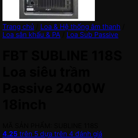
Trang chủ
/
Loa & Hệ thống âm thanh
/
Loa sân khấu & PA
/
Loa Sub Passive
FBT SUBLINE 118S
Loa siêu trầm
Passive 2400W
18inch
MÃ SẢN PHẨM: SUBLINE 118S
4.25
trên 5 dựa trên
4
đánh giá