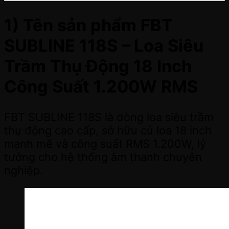
1) Tên sản phẩm
FBT
SUBLINE 118S – Loa Siêu
Trầm Thụ Động 18 Inch
Công Suất 1.200W RMS
FBT SUBLINE 118S là dòng loa siêu trầm
thụ động cao cấp, sở hữu củ loa 18 inch
mạnh mẽ và công suất RMS 1.200W, lý
tưởng cho hệ thống âm thanh chuyên
nghiệp.