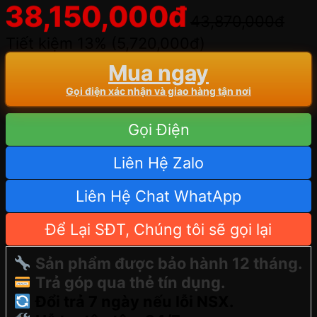
38,150,000
đ
43,870,000
đ
Tiết kiệm 13% (
5,720,000
đ
)
Mua ngay
Gọi điện xác nhận và giao hàng tận nơi
Gọi Điện
Liên Hệ Zalo
Liên Hệ Chat WhatApp
Để Lại SĐT, Chúng tôi sẽ gọi lại
Sản phẩm được bảo hành 12 tháng.
Trả góp qua thẻ tín dụng.
Đổi trả 7 ngày nếu lỗi NSX.