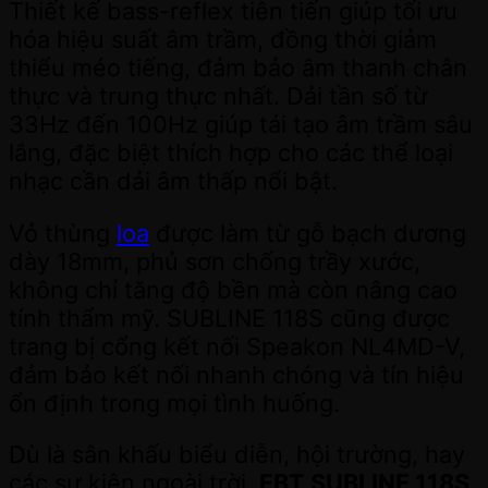
Thiết kế bass-reflex tiên tiến giúp tối ưu
hóa hiệu suất âm trầm, đồng thời giảm
thiểu méo tiếng, đảm bảo âm thanh chân
thực và trung thực nhất. Dải tần số từ
33Hz đến 100Hz giúp tái tạo âm trầm sâu
lắng, đặc biệt thích hợp cho các thể loại
nhạc cần dải âm thấp nổi bật.
Vỏ thùng
loa
được làm từ gỗ bạch dương
dày 18mm, phủ sơn chống trầy xước,
không chỉ tăng độ bền mà còn nâng cao
tính thẩm mỹ. SUBLINE 118S cũng được
trang bị cổng kết nối Speakon NL4MD-V,
đảm bảo kết nối nhanh chóng và tín hiệu
ổn định trong mọi tình huống.
Dù là sân khấu biểu diễn, hội trường, hay
các sự kiện ngoài trời,
FBT SUBLINE 118S