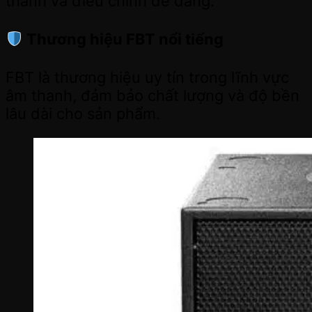
thanh và điều chỉnh dễ dàng.
Thương hiệu FBT nổi tiếng
FBT là thương hiệu uy tín trong lĩnh vực
âm thanh, đảm bảo chất lượng và độ bền
lâu dài cho sản phẩm.