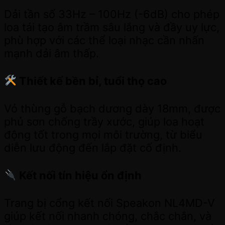
Dải tần số 33Hz – 100Hz (-6dB) cho phép
loa tái tạo âm trầm sâu lắng và đầy uy lực,
phù hợp với các thể loại nhạc cần nhấn
mạnh dải âm thấp.
Thiết kế bền bỉ, tuổi thọ cao
Vỏ thùng gỗ bạch dương dày 18mm, được
phủ sơn chống trầy xước, giúp loa hoạt
động tốt trong mọi môi trường, từ biểu
diễn lưu động đến lắp đặt cố định.
Kết nối tín hiệu ổn định
Trang bị cổng kết nối Speakon NL4MD-V
giúp kết nối nhanh chóng, chắc chắn, và