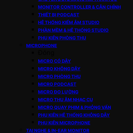
MONITOR CONTROLLER & CÂN CHỈNH
THIẾT BỊ PODCAST
HỆ THỐNG KIỂM ÂM STUDIO
PHẦN MỀM & HỆ THỐNG STUDIO
PHỤ KIỆN PHÒNG THU
MICROPHONE
Đóng
MICRO CÓ DÂY
MICRO KHÔNG DÂY
MICRO PHÒNG THU
MICRO PODCAST
MICRO ĐO LƯỜNG
MICRO THU ÂM NHẠC CỤ
MICRO QUAY PHIM & PHỎNG VẤN
PHỤ KIỆN HỆ THỐNG KHÔNG DÂY
PHỤ KIỆN MICROPHONE
TAI NGHE & IN-EAR MONITOR