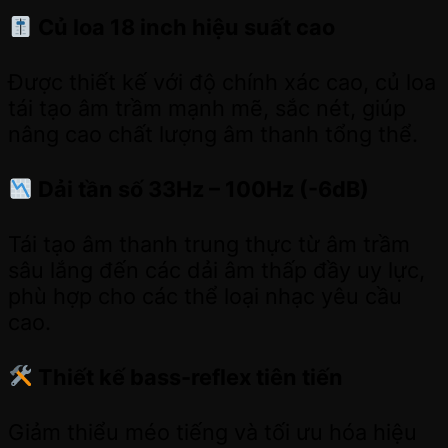
Củ loa 18 inch hiệu suất cao
Được thiết kế với độ chính xác cao, củ loa
tái tạo âm trầm mạnh mẽ, sắc nét, giúp
nâng cao chất lượng âm thanh tổng thể.
Dải tần số 33Hz – 100Hz (-6dB)
Tái tạo âm thanh trung thực từ âm trầm
sâu lắng đến các dải âm thấp đầy uy lực,
phù hợp cho các thể loại nhạc yêu cầu
cao.
Thiết kế bass-reflex tiên tiến
Giảm thiểu méo tiếng và tối ưu hóa hiệu