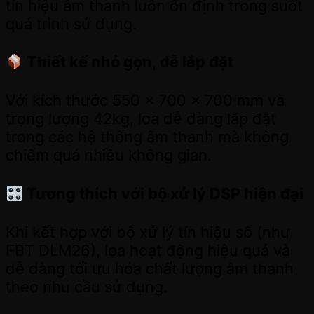
tín hiệu âm thanh luôn ổn định trong suốt
quá trình sử dụng.
Thiết kế nhỏ gọn, dễ lắp đặt
Với kích thước 550 x 700 x 700 mm và
trọng lượng 42kg, loa dễ dàng lắp đặt
trong các hệ thống âm thanh mà không
chiếm quá nhiều không gian.
Tương thích với bộ xử lý DSP hiện đại
Khi kết hợp với bộ xử lý tín hiệu số (như
FBT DLM26), loa hoạt động hiệu quả và
dễ dàng tối ưu hóa chất lượng âm thanh
theo nhu cầu sử dụng.