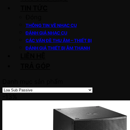
TIN TỨC
Đóng
THÔNG TIN VỀ NHẠC CỤ
ĐÁNH GIÁ NHẠC CỤ
CÁC VẤN ĐỀ THU ÂM – THIẾT BỊ
ĐÁNH GIÁ THIẾT BỊ ÂM THANH
LIÊN HỆ
TRẢ GÓP
Danh mục sản phẩm
-13%