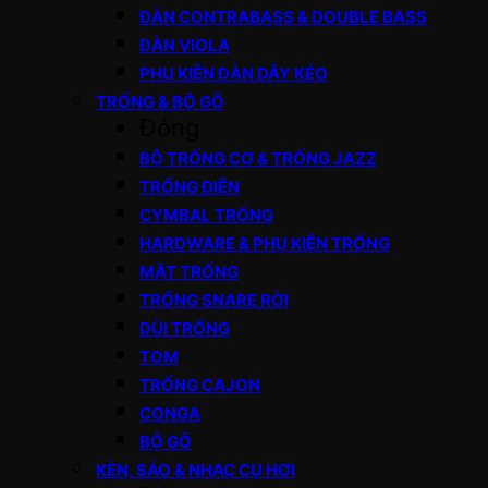
ĐÀN CONTRABASS & DOUBLE BASS
ĐÀN VIOLA
PHỤ KIỆN ĐÀN DÂY KÉO
TRỐNG & BỘ GÕ
Đóng
BỘ TRỐNG CƠ & TRỐNG JAZZ
TRỐNG ĐIỆN
CYMBAL TRỐNG
HARDWARE & PHỤ KIỆN TRỐNG
MẶT TRỐNG
TRỐNG SNARE RỜI
DÙI TRỐNG
TOM
TRỐNG CAJON
CONGA
BỘ GÕ
KÈN, SÁO & NHẠC CỤ HƠI