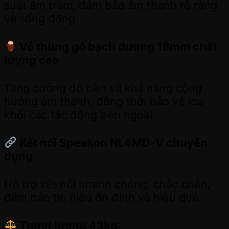
suất âm trầm, đảm bảo âm thanh rõ ràng
và sống động.
Vỏ thùng gỗ bạch dương 18mm chất
lượng cao
Tăng cường độ bền và khả năng cộng
hưởng âm thanh, đồng thời bảo vệ loa
khỏi các tác động bên ngoài.
Kết nối Speakon NL4MD-V chuyên
dụng
Hỗ trợ kết nối nhanh chóng, chắc chắn,
đảm bảo tín hiệu ổn định và hiệu quả.
Trọng lượng 42kg