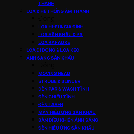
THANH
LOA & HỆ THỐNG ÂM THANH
Đóng
LOA HI-FI & GIA ĐÌNH
LOA SÂN KHẤU & PA
LOA KARAOKE
LOA DI ĐỘNG & LOA KÉO
ÁNH SÁNG SÂN KHẤU
Đóng
MOVING HEAD
STROBE & BLINDER
ĐÈN PAR & WASH TĨNH
ĐÈN CHIẾU TĨNH
ĐÈN LASER
MÁY HIỆU ỨNG SÂN KHẤU
BÀN ĐIỀU KHIỂN ÁNH SÁNG
ĐÈN HIỆU ỨNG SÂN KHẤU