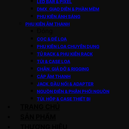
LED BAR & PIXEL
DMX, GIAO DIỆN & PHẦN MỀM
PHỤ KIỆN ÁNH SÁNG
PHỤ KIỆN ÂM THANH
Đóng
CỌC & ĐẾ LOA
PHỤ KIỆN LOA CHUYÊN DỤNG
TỦ RACK & PHỤ KIỆN RACK
TÚI & CASE LOA
CHÂN, GIÁ ĐỠ & RIGGING
CÁP ÂM THANH
JACK, ĐẦU NỐI & ADAPTER
NGUỒN ĐIỆN & PHÂN PHỐI NGUỒN
TÚI, HỘP & CASE THIẾT BỊ
TRANG CHỦ
SẢN PHẨM
THƯƠNG HIỆU