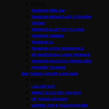
Đóng
TAI NGHE KIỂM ÂM
TAI NGHE BROADCAST & TRUYỀN
THÔNG
TAI NGHE BLUETOOTH & TWS
TAI NGHE GAMING
TAI NGHE DJ
TAI NGHE HI-FI & AUDIOPHILE
BỘ KHUẾCH ĐẠI & CHIA TAI NGHE
TAI NGHE NHẠC CỤ & TRỐNG ĐIỆN
PHỤ KIỆN TAI NGHE
ÂM THANH LẮP ĐẶT & HỘI NGHỊ
Đóng
LOA LẮP ĐẶT
AMPLY & CỤC ĐẨY LẮP ĐẶT
HỆ THỐNG HỘI NGHỊ
MATRIX, DSP & PHÂN VÙNG ÂM