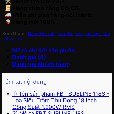
Hỗ trợ tận tâm 24/7.
Hàng chính hãng CO,CQ.
Miễn phí giao hàng nội thành.
Hàng mới 100% .
Xem thêm :
Bass 18 inch
,
Loa PA
,
Loa passive
,
Loa
subwoofer
Mô tả chi tiết sản phẩm
Đánh giá (4)
Đánh giá khách hàng
Tóm tắt nội dung
1) Tên sản phẩm FBT SUBLINE 118S –
Loa Siêu Trầm Thụ Động 18 Inch
Công Suất 1.200W RMS
2) Mô tả FBT SUBLINE 118S