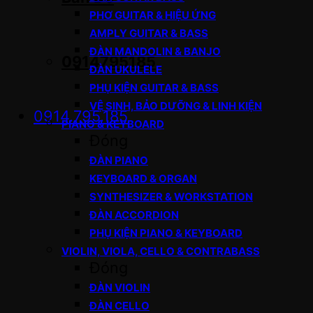
PHƠ GUITAR & HIỆU ỨNG
AMPLY GUITAR & BASS
ĐÀN MANDOLIN & BANJO
0914795185
ĐÀN UKULELE
PHỤ KIỆN GUITAR & BASS
VỆ SINH, BẢO DƯỠNG & LINH KIỆN
0914.795.185
PIANO & KEYBOARD
Đóng
ĐÀN PIANO
KEYBOARD & ORGAN
SYNTHESIZER & WORKSTATION
ĐÀN ACCORDION
PHỤ KIỆN PIANO & KEYBOARD
VIOLIN, VIOLA, CELLO & CONTRABASS
Đóng
ĐÀN VIOLIN
ĐÀN CELLO