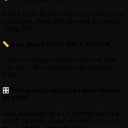
Đảm bảo độ ổn định trong mọi môi trường
hoạt động, đồng thời dễ dàng di chuyển
và lắp đặt.
Kích thước 550 x 700 x 700 mm
Thiết kế nhỏ gọn nhưng mạnh mẽ, phù
hợp với nhiều không gian lắp đặt khác
nhau.
Tương thích với các bộ xử lý tín hiệu
số (DSP)
Hoạt động hiệu quả khi kết hợp với bộ xử
lý FBT DLM26, tối ưu hóa chất lượng âm