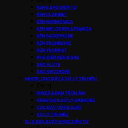
KÈN & SÁO ĐIỆN TỬ
KÈN CLARINET
KÈN HARMONICA
KÈN MELODION & PIANICA
KÈN SAXOPHONE
KÈN TROMBONE
KÈN TRUMPET
PHỤ KIỆN KÈN & SÁO
SÁO FLUTE
SÁO RECORDER
MIXER, CỤC ĐẨY & XỬ LÝ TÍN HIỆU
Đóng
MIXER & BÀN TRỘN ÂM
VANG SỐ & XỬ LÝ KARAOKE
CỤC ĐẨY CÔNG SUẤT
XỬ LÝ TÍN HIỆU
DJ & SẢN XUẤT NHẠC ĐIỆN TỬ