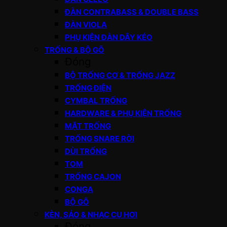
ĐÀN CONTRABASS & DOUBLE BASS
ĐÀN VIOLA
PHỤ KIỆN ĐÀN DÂY KÉO
TRỐNG & BỘ GÕ
Đóng
BỘ TRỐNG CƠ & TRỐNG JAZZ
TRỐNG ĐIỆN
CYMBAL TRỐNG
HARDWARE & PHỤ KIỆN TRỐNG
MẶT TRỐNG
TRỐNG SNARE RỜI
DÙI TRỐNG
TOM
TRỐNG CAJON
CONGA
BỘ GÕ
KÈN, SÁO & NHẠC CỤ HƠI
Đóng