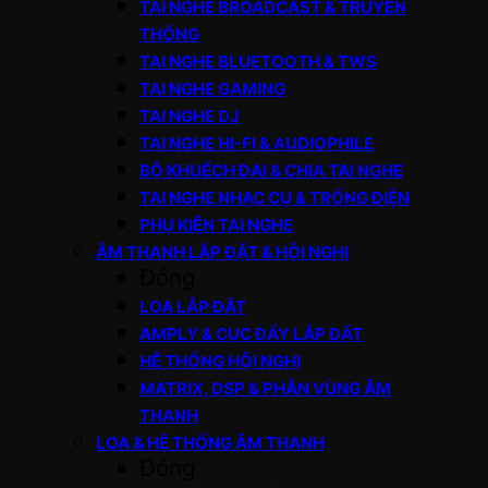
TAI NGHE BROADCAST & TRUYỀN
THÔNG
TAI NGHE BLUETOOTH & TWS
TAI NGHE GAMING
TAI NGHE DJ
TAI NGHE HI-FI & AUDIOPHILE
BỘ KHUẾCH ĐẠI & CHIA TAI NGHE
TAI NGHE NHẠC CỤ & TRỐNG ĐIỆN
PHỤ KIỆN TAI NGHE
ÂM THANH LẮP ĐẶT & HỘI NGHỊ
Đóng
LOA LẮP ĐẶT
AMPLY & CỤC ĐẨY LẮP ĐẶT
HỆ THỐNG HỘI NGHỊ
MATRIX, DSP & PHÂN VÙNG ÂM
THANH
LOA & HỆ THỐNG ÂM THANH
Đóng