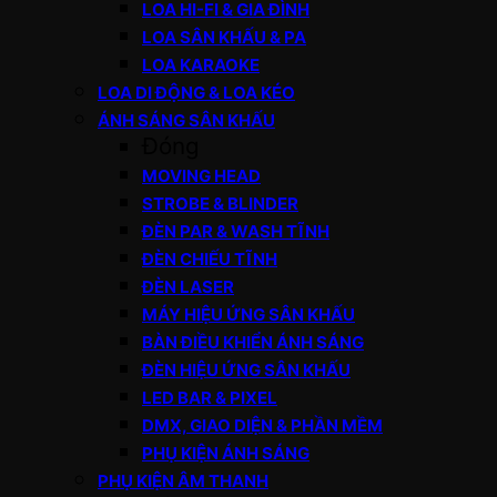
LOA HI-FI & GIA ĐÌNH
LOA SÂN KHẤU & PA
LOA KARAOKE
LOA DI ĐỘNG & LOA KÉO
ÁNH SÁNG SÂN KHẤU
Đóng
MOVING HEAD
STROBE & BLINDER
ĐÈN PAR & WASH TĨNH
ĐÈN CHIẾU TĨNH
ĐÈN LASER
MÁY HIỆU ỨNG SÂN KHẤU
BÀN ĐIỀU KHIỂN ÁNH SÁNG
ĐÈN HIỆU ỨNG SÂN KHẤU
LED BAR & PIXEL
DMX, GIAO DIỆN & PHẦN MỀM
PHỤ KIỆN ÁNH SÁNG
PHỤ KIỆN ÂM THANH