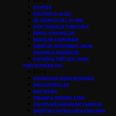
Đóng
DJ MIXER
ĐẦU PHÁT DJ & CDJ
HỆ THỐNG DJ ALL-IN-ONE
MÂM THAN DJ & TURNTABLE
BÀN DJ CONTROLLER
MODULAR & EURORACK
SAMPLER, GROOVEBOX, DRUM
MACHINE & SEQUENCER
PHỤ KIỆN & THIẾT BỊ DJ KHÁC
THIẾT BỊ PHÒNG THU
Đóng
SOUNDCARD AUDIO INTERFACE
MIDI CONTROLLER
MÁY GHI ÂM
PREAMP & CHANNEL STRIP
CHUYỂN ĐỔI & MẠNG ÂM THANH SỐ
MONITOR CONTROLLER & CÂN CHỈNH