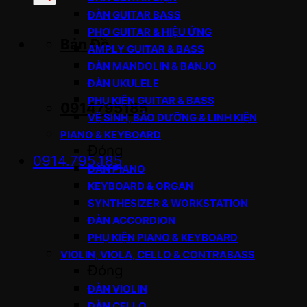
sản
ĐÀN GUITAR BASS
phẩm
PHƠ GUITAR & HIỆU ỨNG
Bản Đồ
AMPLY GUITAR & BASS
ĐÀN MANDOLIN & BANJO
ĐÀN UKULELE
PHỤ KIỆN GUITAR & BASS
0914795185
VỆ SINH, BẢO DƯỠNG & LINH KIỆN
PIANO & KEYBOARD
Đóng
0914.795.185
ĐÀN PIANO
KEYBOARD & ORGAN
SYNTHESIZER & WORKSTATION
ĐÀN ACCORDION
PHỤ KIỆN PIANO & KEYBOARD
VIOLIN, VIOLA, CELLO & CONTRABASS
Đóng
ĐÀN VIOLIN
ĐÀN CELLO