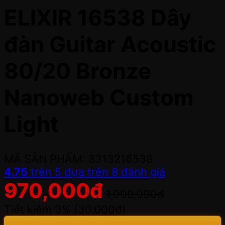
ELIXIR 16538 Dây
đàn Guitar Acoustic
80/20 Bronze
Nanoweb Custom
Light
MÃ SẢN PHẨM: 3313216538
4.75
trên 5 dựa trên
8
đánh giá
970,000
đ
1,000,000
đ
Tiết kiệm 3% (
30,000
đ
)