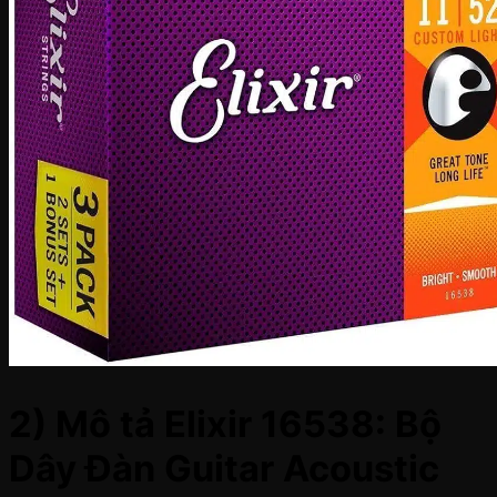
2) Mô tả Elixir 16538: Bộ
Dây Đàn Guitar Acoustic