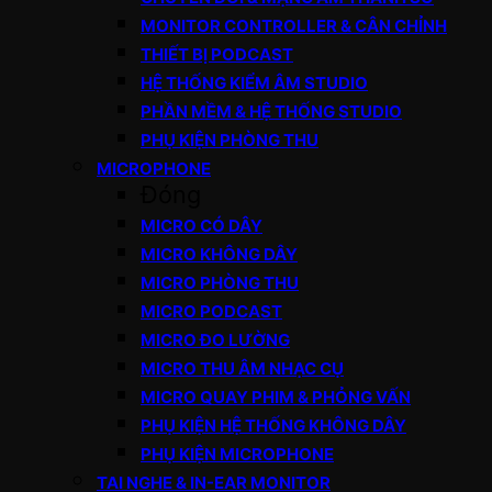
MONITOR CONTROLLER & CÂN CHỈNH
THIẾT BỊ PODCAST
HỆ THỐNG KIỂM ÂM STUDIO
PHẦN MỀM & HỆ THỐNG STUDIO
PHỤ KIỆN PHÒNG THU
MICROPHONE
Đóng
MICRO CÓ DÂY
MICRO KHÔNG DÂY
MICRO PHÒNG THU
MICRO PODCAST
MICRO ĐO LƯỜNG
MICRO THU ÂM NHẠC CỤ
MICRO QUAY PHIM & PHỎNG VẤN
PHỤ KIỆN HỆ THỐNG KHÔNG DÂY
PHỤ KIỆN MICROPHONE
TAI NGHE & IN-EAR MONITOR