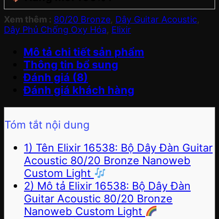
Xem thêm :
80/20 Bronze
,
Dây Guitar Acoustic
,
Dây Phủ Chống Oxy Hóa
,
Elixir
Mô tả chi tiết sản phẩm
Thông tin bổ sung
Đánh giá (8)
Đánh giá khách hàng
Tóm tắt nội dung
1) Tên Elixir 16538: Bộ Dây Đàn Guitar
Acoustic 80/20 Bronze Nanoweb
Custom Light
2) Mô tả Elixir 16538: Bộ Dây Đàn
Guitar Acoustic 80/20 Bronze
Nanoweb Custom Light