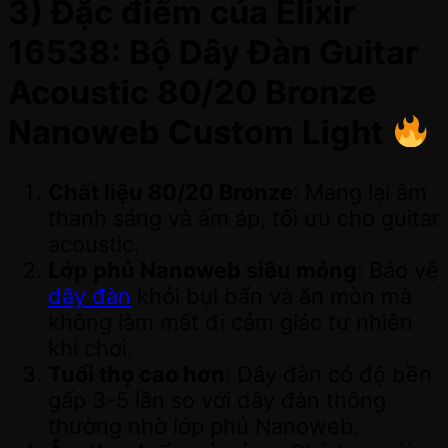
3) Đặc điểm của Elixir
16538: Bộ Dây Đàn Guitar
Acoustic 80/20 Bronze
Nanoweb Custom Light
Chất liệu 80/20 Bronze
: Mang lại âm
thanh sáng và ấm áp, tối ưu cho guitar
acoustic.
Lớp phủ Nanoweb siêu mỏng
: Bảo vệ
dây đàn
khỏi bụi bẩn và ăn mòn mà
không làm mất đi cảm giác tự nhiên
khi chơi.
Tuổi thọ cao hơn
: Dây đàn có độ bền
gấp 3-5 lần so với dây đàn thông
thường nhờ lớp phủ Nanoweb.