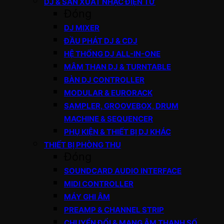
DJ & SẢN XUẤT NHẠC ĐIỆN TỬ
Đóng
DJ MIXER
ĐẦU PHÁT DJ & CDJ
HỆ THỐNG DJ ALL-IN-ONE
MÂM THAN DJ & TURNTABLE
BÀN DJ CONTROLLER
MODULAR & EURORACK
SAMPLER, GROOVEBOX, DRUM
MACHINE & SEQUENCER
PHỤ KIỆN & THIẾT BỊ DJ KHÁC
THIẾT BỊ PHÒNG THU
Đóng
SOUNDCARD AUDIO INTERFACE
MIDI CONTROLLER
MÁY GHI ÂM
PREAMP & CHANNEL STRIP
CHUYỂN ĐỔI & MẠNG ÂM THANH SỐ