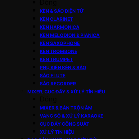
Đóng
KÈN & SÁO ĐIỆN TỬ
KÈN CLARINET
KÈN HARMONICA
KÈN MELODION & PIANICA
KÈN SAXOPHONE
KÈN TROMBONE
KÈN TRUMPET
PHỤ KIỆN KÈN & SÁO
SÁO FLUTE
SÁO RECORDER
MIXER, CỤC ĐẨY & XỬ LÝ TÍN HIỆU
Đóng
MIXER & BÀN TRỘN ÂM
VANG SỐ & XỬ LÝ KARAOKE
CỤC ĐẨY CÔNG SUẤT
XỬ LÝ TÍN HIỆU