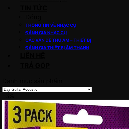
TIN TỨC
Đóng
THÔNG TIN VỀ NHẠC CỤ
ĐÁNH GIÁ NHẠC CỤ
CÁC VẤN ĐỀ THU ÂM – THIẾT BỊ
ĐÁNH GIÁ THIẾT BỊ ÂM THANH
LIÊN HỆ
TRẢ GÓP
Danh mục sản phẩm
-3%