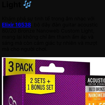
Light
Khám phá sự tinh tế trong âm nhạc với
Elixir 16538
, bộ dây đàn guitar acoustic
80/20 Bronze Nanoweb Custom Light,
mang lại không chỉ âm thanh ấm áp và
sáng mà còn cảm giác tự nhiên và mượt
mà cho người chơi.