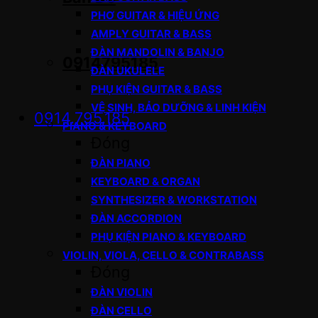
PHƠ GUITAR & HIỆU ỨNG
AMPLY GUITAR & BASS
ĐÀN MANDOLIN & BANJO
0914795185
ĐÀN UKULELE
PHỤ KIỆN GUITAR & BASS
VỆ SINH, BẢO DƯỠNG & LINH KIỆN
0914.795.185
PIANO & KEYBOARD
Đóng
ĐÀN PIANO
KEYBOARD & ORGAN
SYNTHESIZER & WORKSTATION
ĐÀN ACCORDION
PHỤ KIỆN PIANO & KEYBOARD
VIOLIN, VIOLA, CELLO & CONTRABASS
Đóng
ĐÀN VIOLIN
ĐÀN CELLO