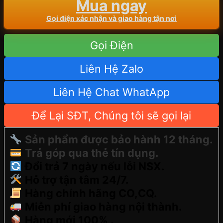
Mua ngay
Gọi điện xác nhận và giao hàng tận nơi
Gọi Điện
Liên Hệ Zalo
Liên Hệ Chat WhatApp
Để Lại SĐT, Chúng tôi sẽ gọi lại
Sản phẩm được bảo hành 12 tháng.
Trả góp qua thẻ tín dụng.
Đổi trả 7 ngày nếu lỗi NSX.
Hỗ trợ tận tâm 24/7.
Hàng chính hãng CO,CQ.
Miễn phí giao hàng nội thành.
Hàng mới 100% .