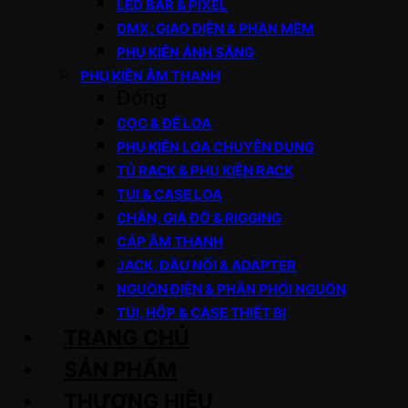
LED BAR & PIXEL
DMX, GIAO DIỆN & PHẦN MỀM
PHỤ KIỆN ÁNH SÁNG
PHỤ KIỆN ÂM THANH
Đóng
CỌC & ĐẾ LOA
PHỤ KIỆN LOA CHUYÊN DỤNG
TỦ RACK & PHỤ KIỆN RACK
TÚI & CASE LOA
CHÂN, GIÁ ĐỠ & RIGGING
CÁP ÂM THANH
JACK, ĐẦU NỐI & ADAPTER
NGUỒN ĐIỆN & PHÂN PHỐI NGUỒN
TÚI, HỘP & CASE THIẾT BỊ
TRANG CHỦ
SẢN PHẨM
THƯƠNG HIỆU