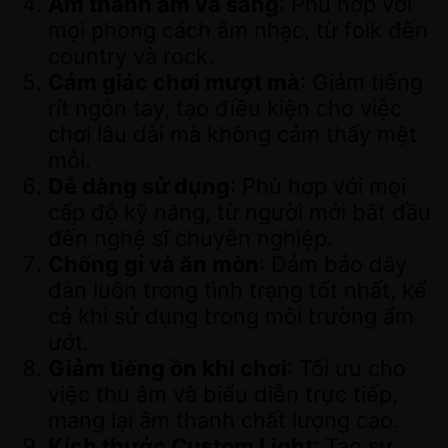
Âm thanh ấm và sáng
: Phù hợp với
mọi phong cách âm nhạc, từ folk đến
country và rock.
Cảm giác chơi mượt mà
: Giảm tiếng
rít ngón tay, tạo điều kiện cho việc
chơi lâu dài mà không cảm thấy mệt
mỏi.
Dễ dàng sử dụng
: Phù hợp với mọi
cấp độ kỹ năng, từ người mới bắt đầu
đến nghệ sĩ chuyên nghiệp.
Chống gỉ và ăn mòn
: Đảm bảo dây
đàn luôn trong tình trạng tốt nhất, kể
cả khi sử dụng trong môi trường ẩm
ướt.
Giảm tiếng ồn khi chơi
: Tối ưu cho
việc thu âm và biểu diễn trực tiếp,
mang lại âm thanh chất lượng cao.
Kích thước Custom Light
: Tạo sự