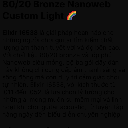
80/20 Bronze Nanoweb
Custom Light
Elixir 16538
là giải pháp hoàn hảo cho
những người chơi guitar tìm kiếm chất
lượng âm thanh tuyệt vời và độ bền cao.
Với chất liệu 80/20 bronze và lớp phủ
Nanoweb siêu mỏng, bộ ba gói dây đàn
này không chỉ cung cấp âm thanh sáng và
sống động mà còn duy trì cảm giác chơi
tự nhiên. Elixir 16538, với kích thước từ
.011 đến .052, là lựa chọn lý tưởng cho
những ai mong muốn sự mềm mại và linh
hoạt khi chơi guitar acoustic, từ luyện tập
hàng ngày đến biểu diễn chuyên nghiệp.