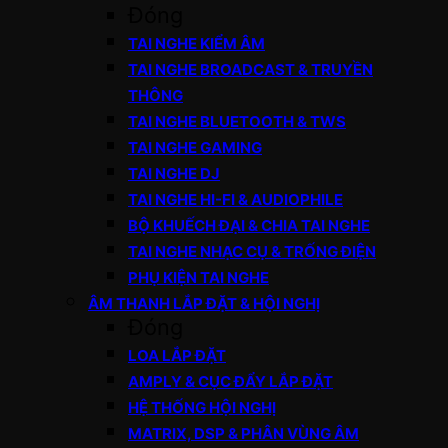
Đóng
TAI NGHE KIỂM ÂM
TAI NGHE BROADCAST & TRUYỀN
THÔNG
TAI NGHE BLUETOOTH & TWS
TAI NGHE GAMING
TAI NGHE DJ
TAI NGHE HI-FI & AUDIOPHILE
BỘ KHUẾCH ĐẠI & CHIA TAI NGHE
TAI NGHE NHẠC CỤ & TRỐNG ĐIỆN
PHỤ KIỆN TAI NGHE
ÂM THANH LẮP ĐẶT & HỘI NGHỊ
Đóng
LOA LẮP ĐẶT
AMPLY & CỤC ĐẨY LẮP ĐẶT
HỆ THỐNG HỘI NGHỊ
MATRIX, DSP & PHÂN VÙNG ÂM