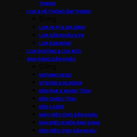
THANH
LOA & HỆ THỐNG ÂM THANH
Đóng
LOA HI-FI & GIA ĐÌNH
LOA SÂN KHẤU & PA
LOA KARAOKE
LOA DI ĐỘNG & LOA KÉO
ÁNH SÁNG SÂN KHẤU
Đóng
MOVING HEAD
STROBE & BLINDER
ĐÈN PAR & WASH TĨNH
ĐÈN CHIẾU TĨNH
ĐÈN LASER
MÁY HIỆU ỨNG SÂN KHẤU
BÀN ĐIỀU KHIỂN ÁNH SÁNG
ĐÈN HIỆU ỨNG SÂN KHẤU