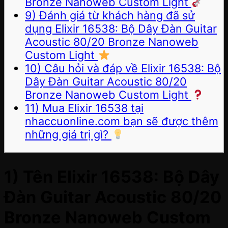
Bronze Nanoweb Custom Light
9) Đánh giá từ khách hàng đã sử
dụng Elixir 16538: Bộ Dây Đàn Guitar
Acoustic 80/20 Bronze Nanoweb
Custom Light
10) Câu hỏi và đáp về Elixir 16538: Bộ
Dây Đàn Guitar Acoustic 80/20
Bronze Nanoweb Custom Light
11) Mua Elixir 16538 tại
nhaccuonline.com bạn sẽ được thêm
những giá trị gì?
1) Tên Elixir 16538: Bộ Dây
Đàn Guitar Acoustic 80/20
Bronze Nanoweb Custom