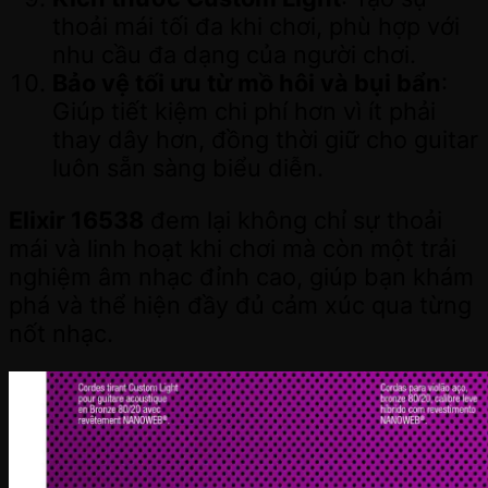
thoải mái tối đa khi chơi, phù hợp với
nhu cầu đa dạng của người chơi.
Bảo vệ tối ưu từ mồ hôi và bụi bẩn
:
Giúp tiết kiệm chi phí hơn vì ít phải
thay dây hơn, đồng thời giữ cho guitar
luôn sẵn sàng biểu diễn.
Elixir 16538
đem lại không chỉ sự thoải
mái và linh hoạt khi chơi mà còn một trải
nghiệm âm nhạc đỉnh cao, giúp bạn khám
phá và thể hiện đầy đủ cảm xúc qua từng
nốt nhạc.