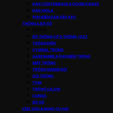
ĐÀN CONTRABASS & DOUBLE BASS
ĐÀN VIOLA
PHỤ KIỆN ĐÀN DÂY KÉO
TRỐNG & BỘ GÕ
Đóng
BỘ TRỐNG CƠ & TRỐNG JAZZ
TRỐNG ĐIỆN
CYMBAL TRỐNG
HARDWARE & PHỤ KIỆN TRỐNG
MẶT TRỐNG
TRỐNG SNARE RỜI
DÙI TRỐNG
TOM
TRỐNG CAJON
CONGA
BỘ GÕ
KÈN, SÁO & NHẠC CỤ HƠI