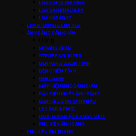
LOA HI-FI & GIA ĐÌNH
LOA SÂN KHẤU & PA
LOA KARAOKE
LOA DI ĐỘNG & LOA KÉO
ÁNH SÁNG SÂN KHẤU
Đóng
MOVING HEAD
STROBE & BLINDER
ĐÈN PAR & WASH TĨNH
ĐÈN CHIẾU TĨNH
ĐÈN LASER
MÁY HIỆU ỨNG SÂN KHẤU
BÀN ĐIỀU KHIỂN ÁNH SÁNG
ĐÈN HIỆU ỨNG SÂN KHẤU
LED BAR & PIXEL
DMX, GIAO DIỆN & PHẦN MỀM
PHỤ KIỆN ÁNH SÁNG
PHỤ KIỆN ÂM THANH