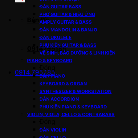
sản
ĐÀN GUITAR BASS
phẩm
PHƠ GUITAR & HIỆU ỨNG
Bản Đồ
AMPLY GUITAR & BASS
ĐÀN MANDOLIN & BANJO
ĐÀN UKULELE
PHỤ KIỆN GUITAR & BASS
0914795185
VỆ SINH, BẢO DƯỠNG & LINH KIỆN
PIANO & KEYBOARD
Đóng
0914.795.185
ĐÀN PIANO
KEYBOARD & ORGAN
SYNTHESIZER & WORKSTATION
ĐÀN ACCORDION
PHỤ KIỆN PIANO & KEYBOARD
VIOLIN, VIOLA, CELLO & CONTRABASS
Đóng
ĐÀN VIOLIN
ĐÀN CELLO