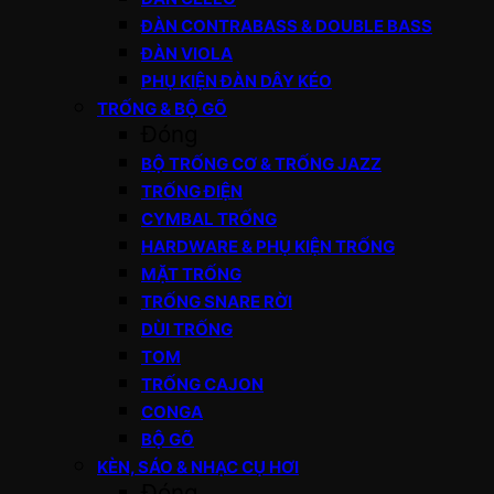
ĐÀN CONTRABASS & DOUBLE BASS
ĐÀN VIOLA
PHỤ KIỆN ĐÀN DÂY KÉO
TRỐNG & BỘ GÕ
Đóng
BỘ TRỐNG CƠ & TRỐNG JAZZ
TRỐNG ĐIỆN
CYMBAL TRỐNG
HARDWARE & PHỤ KIỆN TRỐNG
MẶT TRỐNG
TRỐNG SNARE RỜI
DÙI TRỐNG
TOM
TRỐNG CAJON
CONGA
BỘ GÕ
KÈN, SÁO & NHẠC CỤ HƠI
Đóng