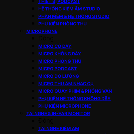
THIẾT BỊ PODCAST
HỆ THỐNG KIỂM ÂM STUDIO
PHẦN MỀM & HỆ THỐNG STUDIO
PHỤ KIỆN PHÒNG THU
MICROPHONE
Đóng
MICRO CÓ DÂY
MICRO KHÔNG DÂY
MICRO PHÒNG THU
MICRO PODCAST
MICRO ĐO LƯỜNG
MICRO THU ÂM NHẠC CỤ
MICRO QUAY PHIM & PHỎNG VẤN
PHỤ KIỆN HỆ THỐNG KHÔNG DÂY
PHỤ KIỆN MICROPHONE
TAI NGHE & IN-EAR MONITOR
Đóng
TAI NGHE KIỂM ÂM