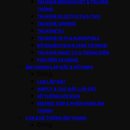
TAI NGHE BROADCAST & TRUYỀN
THÔNG
TAI NGHE BLUETOOTH & TWS
TAI NGHE GAMING
TAI NGHE DJ
TAI NGHE HI-FI & AUDIOPHILE
BỘ KHUẾCH ĐẠI & CHIA TAI NGHE
TAI NGHE NHẠC CỤ & TRỐNG ĐIỆN
PHỤ KIỆN TAI NGHE
ÂM THANH LẮP ĐẶT & HỘI NGHỊ
Đóng
LOA LẮP ĐẶT
AMPLY & CỤC ĐẨY LẮP ĐẶT
HỆ THỐNG HỘI NGHỊ
MATRIX, DSP & PHÂN VÙNG ÂM
THANH
LOA & HỆ THỐNG ÂM THANH
Đóng