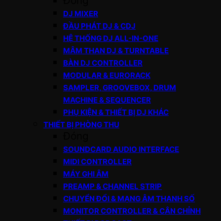
Đóng
DJ MIXER
ĐẦU PHÁT DJ & CDJ
HỆ THỐNG DJ ALL-IN-ONE
MÂM THAN DJ & TURNTABLE
BÀN DJ CONTROLLER
MODULAR & EURORACK
SAMPLER, GROOVEBOX, DRUM
MACHINE & SEQUENCER
PHỤ KIỆN & THIẾT BỊ DJ KHÁC
THIẾT BỊ PHÒNG THU
Đóng
SOUNDCARD AUDIO INTERFACE
MIDI CONTROLLER
MÁY GHI ÂM
PREAMP & CHANNEL STRIP
CHUYỂN ĐỔI & MẠNG ÂM THANH SỐ
MONITOR CONTROLLER & CÂN CHỈNH