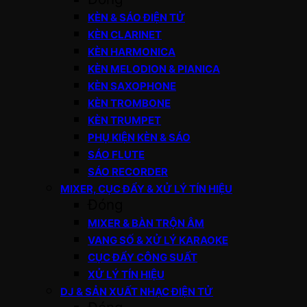
KÈN & SÁO ĐIỆN TỬ
KÈN CLARINET
KÈN HARMONICA
KÈN MELODION & PIANICA
KÈN SAXOPHONE
KÈN TROMBONE
KÈN TRUMPET
PHỤ KIỆN KÈN & SÁO
SÁO FLUTE
SÁO RECORDER
MIXER, CỤC ĐẨY & XỬ LÝ TÍN HIỆU
Đóng
MIXER & BÀN TRỘN ÂM
VANG SỐ & XỬ LÝ KARAOKE
CỤC ĐẨY CÔNG SUẤT
XỬ LÝ TÍN HIỆU
DJ & SẢN XUẤT NHẠC ĐIỆN TỬ