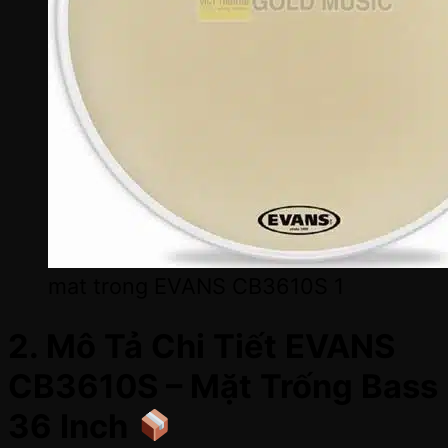
mat trong EVANS CB3610S 1
2. Mô Tả Chi Tiết EVANS
CB3610S – Mặt Trống Bass
36 Inch