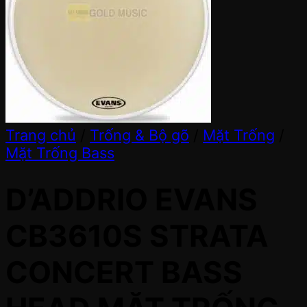
Trang chủ
/
Trống & Bộ gõ
/
Mặt Trống
/
Mặt Trống Bass
D’ADDRIO EVANS
CB3610S STRATA
CONCERT BASS