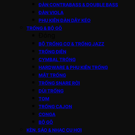
ĐÀN CONTRABASS & DOUBLE BASS
ĐÀN VIOLA
PHỤ KIỆN ĐÀN DÂY KÉO
TRỐNG & BỘ GÕ
Đóng
BỘ TRỐNG CƠ & TRỐNG JAZZ
TRỐNG ĐIỆN
CYMBAL TRỐNG
HARDWARE & PHỤ KIỆN TRỐNG
MẶT TRỐNG
TRỐNG SNARE RỜI
DÙI TRỐNG
TOM
TRỐNG CAJON
CONGA
BỘ GÕ
KÈN, SÁO & NHẠC CỤ HƠI