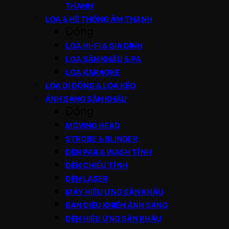
THANH
LOA & HỆ THỐNG ÂM THANH
Đóng
LOA HI-FI & GIA ĐÌNH
LOA SÂN KHẤU & PA
LOA KARAOKE
LOA DI ĐỘNG & LOA KÉO
ÁNH SÁNG SÂN KHẤU
Đóng
MOVING HEAD
STROBE & BLINDER
ĐÈN PAR & WASH TĨNH
ĐÈN CHIẾU TĨNH
ĐÈN LASER
MÁY HIỆU ỨNG SÂN KHẤU
BÀN ĐIỀU KHIỂN ÁNH SÁNG
ĐÈN HIỆU ỨNG SÂN KHẤU