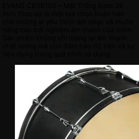
EVANS CB3610S – Mặt Trống Bass 36
Inch thực sự là một lựa chọn hoàn hảo
cho những ai yêu thích âm nhạc và muốn
nâng cao trải nghiệm âm thanh của mình.
Sản phẩm không chỉ mang lại âm thanh
chất lượng mà còn đảm bảo độ bền và sự
tiện dụng trong quá trình sử dụng.