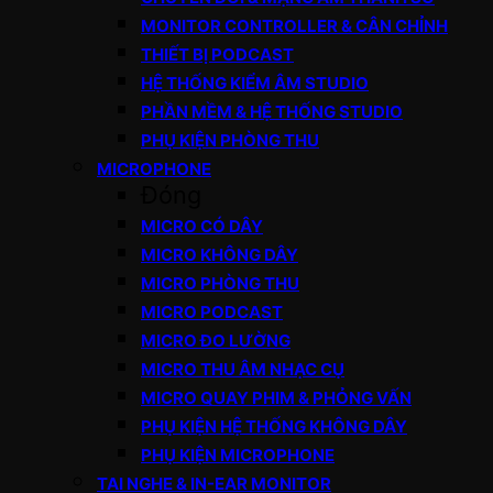
MONITOR CONTROLLER & CÂN CHỈNH
THIẾT BỊ PODCAST
HỆ THỐNG KIỂM ÂM STUDIO
PHẦN MỀM & HỆ THỐNG STUDIO
PHỤ KIỆN PHÒNG THU
MICROPHONE
Đóng
MICRO CÓ DÂY
MICRO KHÔNG DÂY
MICRO PHÒNG THU
MICRO PODCAST
MICRO ĐO LƯỜNG
MICRO THU ÂM NHẠC CỤ
MICRO QUAY PHIM & PHỎNG VẤN
PHỤ KIỆN HỆ THỐNG KHÔNG DÂY
PHỤ KIỆN MICROPHONE
TAI NGHE & IN-EAR MONITOR