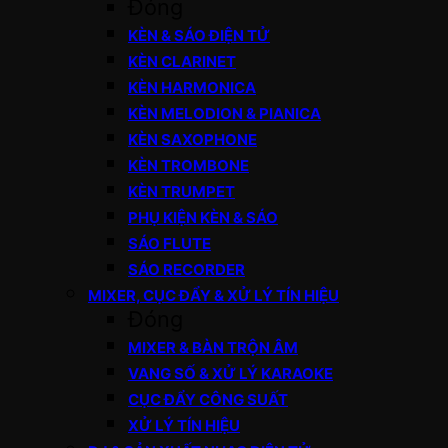
Đóng
KÈN & SÁO ĐIỆN TỬ
KÈN CLARINET
KÈN HARMONICA
KÈN MELODION & PIANICA
KÈN SAXOPHONE
KÈN TROMBONE
KÈN TRUMPET
PHỤ KIỆN KÈN & SÁO
SÁO FLUTE
SÁO RECORDER
MIXER, CỤC ĐẨY & XỬ LÝ TÍN HIỆU
Đóng
MIXER & BÀN TRỘN ÂM
VANG SỐ & XỬ LÝ KARAOKE
CỤC ĐẨY CÔNG SUẤT
XỬ LÝ TÍN HIỆU