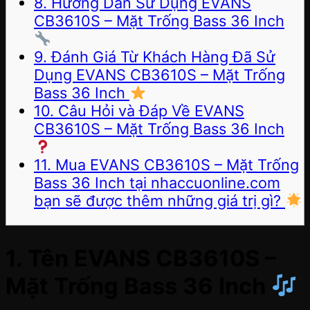
8. Hướng Dẫn Sử Dụng EVANS
CB3610S – Mặt Trống Bass 36 Inch
9. Đánh Giá Từ Khách Hàng Đã Sử
Dụng EVANS CB3610S – Mặt Trống
Bass 36 Inch
10. Câu Hỏi và Đáp Về EVANS
CB3610S – Mặt Trống Bass 36 Inch
11. Mua EVANS CB3610S – Mặt Trống
Bass 36 Inch tại nhaccuonline.com
bạn sẽ được thêm những giá trị gì?
1. Tên EVANS CB3610S –
Mặt Trống Bass 36 Inch