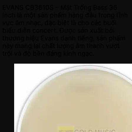
EVANS CB3610S – Mặt Trống Bass 36
Inch là một sản phẩm hàng đầu trong lĩnh
vực âm nhạc, đặc biệt là cho các buổi
biểu diễn concert. Được sản xuất bởi
thương hiệu Evans danh tiếng, sản phẩm
này mang lại chất lượng âm thanh vượt
trội và độ bền đáng kinh ngạc.