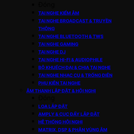
Đóng
TAI NGHE KIỂM ÂM
TAI NGHE BROADCAST & TRUYỀN
THÔNG
TAI NGHE BLUETOOTH & TWS
TAI NGHE GAMING
TAI NGHE DJ
TAI NGHE HI-FI & AUDIOPHILE
BỘ KHUẾCH ĐẠI & CHIA TAI NGHE
TAI NGHE NHẠC CỤ & TRỐNG ĐIỆN
PHỤ KIỆN TAI NGHE
ÂM THANH LẮP ĐẶT & HỘI NGHỊ
Đóng
LOA LẮP ĐẶT
AMPLY & CỤC ĐẨY LẮP ĐẶT
HỆ THỐNG HỘI NGHỊ
MATRIX, DSP & PHÂN VÙNG ÂM