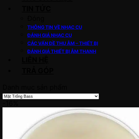
TIN TỨC
Đóng
THÔNG TIN VỀ NHẠC CỤ
ĐÁNH GIÁ NHẠC CỤ
CÁC VẤN ĐỀ THU ÂM – THIẾT BỊ
ĐÁNH GIÁ THIẾT BỊ ÂM THANH
LIÊN HỆ
TRẢ GÓP
Danh mục sản phẩm
-16%