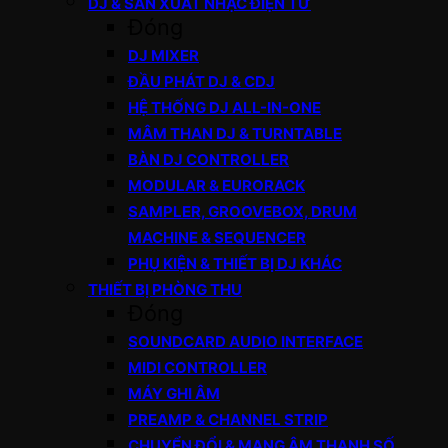
DJ & SẢN XUẤT NHẠC ĐIỆN TỬ
Đóng
DJ MIXER
ĐẦU PHÁT DJ & CDJ
HỆ THỐNG DJ ALL-IN-ONE
MÂM THAN DJ & TURNTABLE
BÀN DJ CONTROLLER
MODULAR & EURORACK
SAMPLER, GROOVEBOX, DRUM
MACHINE & SEQUENCER
PHỤ KIỆN & THIẾT BỊ DJ KHÁC
THIẾT BỊ PHÒNG THU
Đóng
SOUNDCARD AUDIO INTERFACE
MIDI CONTROLLER
MÁY GHI ÂM
PREAMP & CHANNEL STRIP
CHUYỂN ĐỔI & MẠNG ÂM THANH SỐ