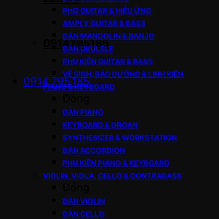
PHƠ GUITAR & HIỆU ỨNG
AMPLY GUITAR & BASS
ĐÀN MANDOLIN & BANJO
0914795185
ĐÀN UKULELE
PHỤ KIỆN GUITAR & BASS
VỆ SINH, BẢO DƯỠNG & LINH KIỆN
0914.795.185
PIANO & KEYBOARD
Đóng
ĐÀN PIANO
KEYBOARD & ORGAN
SYNTHESIZER & WORKSTATION
ĐÀN ACCORDION
PHỤ KIỆN PIANO & KEYBOARD
VIOLIN, VIOLA, CELLO & CONTRABASS
Đóng
ĐÀN VIOLIN
ĐÀN CELLO