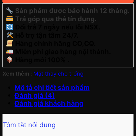
Sản phẩm được bảo hành 12 tháng.
Trả góp qua thẻ tín dụng.
Đổi trả 7 ngày nếu lỗi NSX.
Hỗ trợ tận tâm 24/7.
Hàng chính hãng CO,CQ.
Miễn phí giao hàng nội thành.
Hàng mới 100% .
Xem thêm :
Mặt thay cho trống
Mô tả chi tiết sản phẩm
Đánh giá (4)
Đánh giá khách hàng
Tóm tắt nội dung