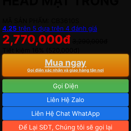
HEAD MẶT TRỐNG
MÃ SẢN PHẨM: CB3610S
4.25
trên 5 dựa trên
4
đánh giá
2,770,000
đ
3,290,000
đ
Tiết kiệm 16% (
520,000
đ
)
Mua ngay
Gọi điện xác nhận và giao hàng tận nơi
Gọi Điện
Liên Hệ Zalo
Liên Hệ Chat WhatApp
Để Lại SĐT, Chúng tôi sẽ gọi lại