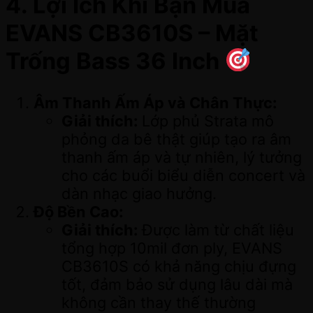
4. Lợi Ích Khi Bạn Mua
EVANS CB3610S – Mặt
Trống Bass 36 Inch
Âm Thanh Ấm Áp và Chân Thực:
Giải thích:
Lớp phủ Strata mô
phỏng da bê thật giúp tạo ra âm
thanh ấm áp và tự nhiên, lý tưởng
cho các buổi biểu diễn concert và
dàn nhạc giao hưởng.
Độ Bền Cao:
Giải thích:
Được làm từ chất liệu
tổng hợp 10mil đơn ply, EVANS
CB3610S có khả năng chịu đựng
tốt, đảm bảo sử dụng lâu dài mà
không cần thay thế thường