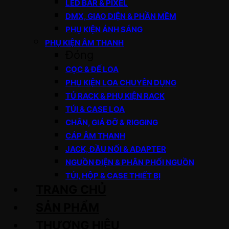
LED BAR & PIXEL
DMX, GIAO DIỆN & PHẦN MỀM
PHỤ KIỆN ÁNH SÁNG
PHỤ KIỆN ÂM THANH
Đóng
CỌC & ĐẾ LOA
PHỤ KIỆN LOA CHUYÊN DỤNG
TỦ RACK & PHỤ KIỆN RACK
TÚI & CASE LOA
CHÂN, GIÁ ĐỠ & RIGGING
CÁP ÂM THANH
JACK, ĐẦU NỐI & ADAPTER
NGUỒN ĐIỆN & PHÂN PHỐI NGUỒN
TÚI, HỘP & CASE THIẾT BỊ
TRANG CHỦ
SẢN PHẨM
THƯƠNG HIỆU