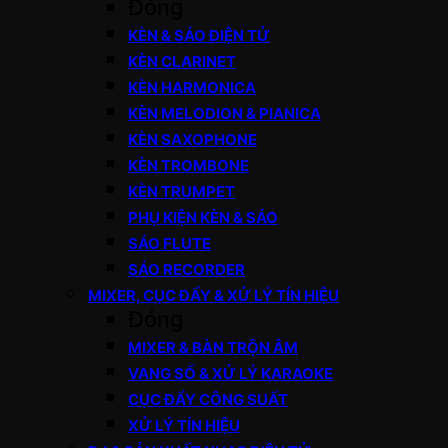
Đóng
KÈN & SÁO ĐIỆN TỬ
KÈN CLARINET
KÈN HARMONICA
KÈN MELODION & PIANICA
KÈN SAXOPHONE
KÈN TROMBONE
KÈN TRUMPET
PHỤ KIỆN KÈN & SÁO
SÁO FLUTE
SÁO RECORDER
MIXER, CỤC ĐẨY & XỬ LÝ TÍN HIỆU
Đóng
MIXER & BÀN TRỘN ÂM
VANG SỐ & XỬ LÝ KARAOKE
CỤC ĐẨY CÔNG SUẤT
XỬ LÝ TÍN HIỆU