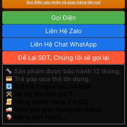
Gọi điện xác nhận và giao hàng tận nơi
Gọi Điện
Liên Hệ Zalo
Liên Hệ Chat WhatApp
Để Lại SĐT, Chúng tôi sẽ gọi lại
Sản phẩm được bảo hành 12 tháng.
Trả góp qua thẻ tín dụng.
Đổi trả 7 ngày nếu lỗi NSX.
Hỗ trợ tận tâm 24/7.
Hàng chính hãng CO,CQ.
Miễn phí giao hàng nội thành.
Hàng mới 100% .