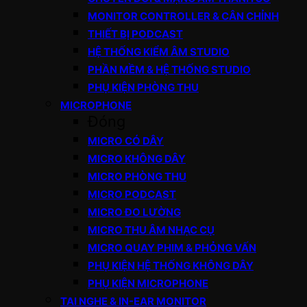
MONITOR CONTROLLER & CÂN CHỈNH
THIẾT BỊ PODCAST
HỆ THỐNG KIỂM ÂM STUDIO
PHẦN MỀM & HỆ THỐNG STUDIO
PHỤ KIỆN PHÒNG THU
MICROPHONE
Đóng
MICRO CÓ DÂY
MICRO KHÔNG DÂY
MICRO PHÒNG THU
MICRO PODCAST
MICRO ĐO LƯỜNG
MICRO THU ÂM NHẠC CỤ
MICRO QUAY PHIM & PHỎNG VẤN
PHỤ KIỆN HỆ THỐNG KHÔNG DÂY
PHỤ KIỆN MICROPHONE
TAI NGHE & IN-EAR MONITOR