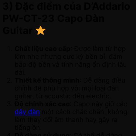
3) Đặc điểm của D’Addario
PW-CT-23 Capo Đàn
Guitar
Chất liệu cao cấp
: Được làm từ hợp
kim nhẹ nhưng cực kỳ bền bỉ, đảm
bảo độ bền và tính năng ổn định lâu
dài.
Thiết kế thông minh
: Dễ dàng điều
chỉnh để phù hợp với mọi loại đàn
guitar, từ acoustic đến electric.
Độ chính xác cao
: Capo này giữ các
dây đàn
một cách chắc chắn, không
làm thay đổi âm thanh hay gây ra
tiếng ồn.
Dễ dàng sử dụng
: Có thể dễ dàng