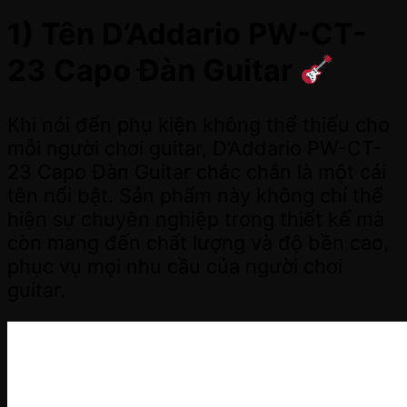
1) Tên D’Addario PW-CT-
23 Capo Đàn Guitar
Khi nói đến phụ kiện không thể thiếu cho
mỗi người chơi guitar, D’Addario PW-CT-
23 Capo Đàn Guitar chắc chắn là một cái
tên nổi bật. Sản phẩm này không chỉ thể
hiện sự chuyên nghiệp trong thiết kế mà
còn mang đến chất lượng và độ bền cao,
phục vụ mọi nhu cầu của người chơi
guitar.