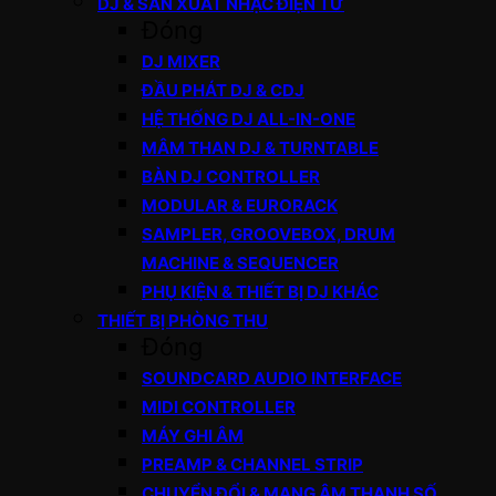
DJ & SẢN XUẤT NHẠC ĐIỆN TỬ
Đóng
DJ MIXER
ĐẦU PHÁT DJ & CDJ
HỆ THỐNG DJ ALL-IN-ONE
MÂM THAN DJ & TURNTABLE
BÀN DJ CONTROLLER
MODULAR & EURORACK
SAMPLER, GROOVEBOX, DRUM
MACHINE & SEQUENCER
PHỤ KIỆN & THIẾT BỊ DJ KHÁC
THIẾT BỊ PHÒNG THU
Đóng
SOUNDCARD AUDIO INTERFACE
MIDI CONTROLLER
MÁY GHI ÂM
PREAMP & CHANNEL STRIP
CHUYỂN ĐỔI & MẠNG ÂM THANH SỐ