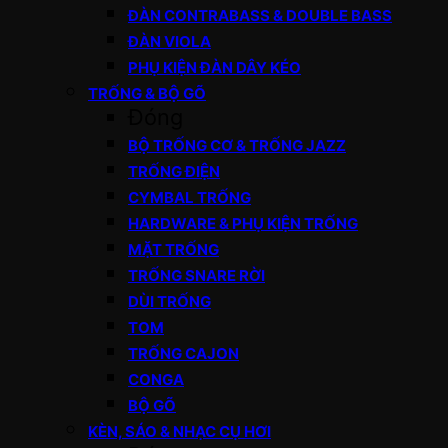
ĐÀN CONTRABASS & DOUBLE BASS
ĐÀN VIOLA
PHỤ KIỆN ĐÀN DÂY KÉO
TRỐNG & BỘ GÕ
Đóng
BỘ TRỐNG CƠ & TRỐNG JAZZ
TRỐNG ĐIỆN
CYMBAL TRỐNG
HARDWARE & PHỤ KIỆN TRỐNG
MẶT TRỐNG
TRỐNG SNARE RỜI
DÙI TRỐNG
TOM
TRỐNG CAJON
CONGA
BỘ GÕ
KÈN, SÁO & NHẠC CỤ HƠI