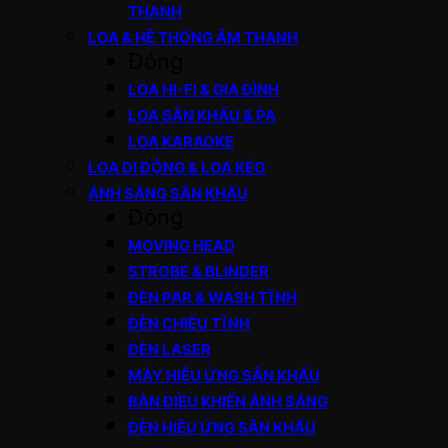
THANH
LOA & HỆ THỐNG ÂM THANH
Đóng
LOA HI-FI & GIA ĐÌNH
LOA SÂN KHẤU & PA
LOA KARAOKE
LOA DI ĐỘNG & LOA KÉO
ÁNH SÁNG SÂN KHẤU
Đóng
MOVING HEAD
STROBE & BLINDER
ĐÈN PAR & WASH TĨNH
ĐÈN CHIẾU TĨNH
ĐÈN LASER
MÁY HIỆU ỨNG SÂN KHẤU
BÀN ĐIỀU KHIỂN ÁNH SÁNG
ĐÈN HIỆU ỨNG SÂN KHẤU