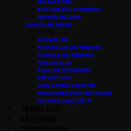
LED BAR & PIXEL
DMX, GIAO DIỆN & PHẦN MỀM
PHỤ KIỆN ÁNH SÁNG
PHỤ KIỆN ÂM THANH
Đóng
CỌC & ĐẾ LOA
PHỤ KIỆN LOA CHUYÊN DỤNG
TỦ RACK & PHỤ KIỆN RACK
TÚI & CASE LOA
CHÂN, GIÁ ĐỠ & RIGGING
CÁP ÂM THANH
JACK, ĐẦU NỐI & ADAPTER
NGUỒN ĐIỆN & PHÂN PHỐI NGUỒN
TÚI, HỘP & CASE THIẾT BỊ
TRANG CHỦ
SẢN PHẨM
THƯƠNG HIỆU