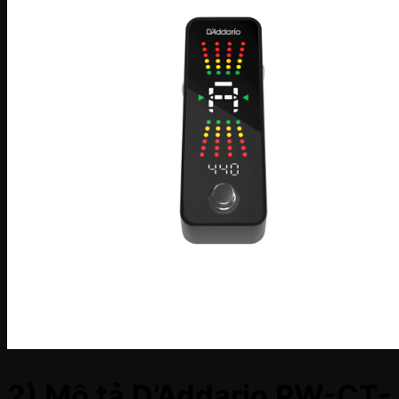
2) Mô tả D’Addario PW-CT-