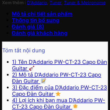
Xem thêm :
D'Addario
,
Tuner
,
Tuner & Metronome
Mô tả chi tiết sản phẩm
Thông tin bổ sung
Đánh giá (8)
Đánh giá khách hàng
Tóm tắt nội dung
1) Tên D’Addario PW-CT-23 Capo Đàn
Guitar
2) Mô tả D’Addario PW-CT-23 Capo
Đàn Guitar
3) Đặc điểm của D’Addario PW-CT-23
Capo Đàn Guitar
4) Lợi ích khi bạn mua D’Addario PW-
CT-23 Capo Đàn Guitar