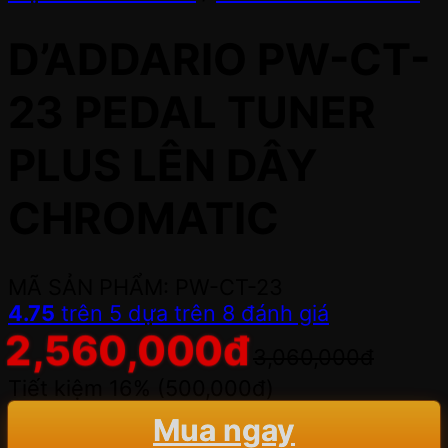
D’ADDARIO PW-CT-
23 PEDAL TUNER
PLUS LÊN DÂY
CHROMATIC
MÃ SẢN PHẨM: PW-CT-23
4.75
trên 5 dựa trên
8
đánh giá
2,560,000
đ
3,060,000
đ
Tiết kiệm 16% (
500,000
đ
)
Mua ngay