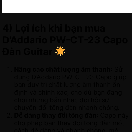
4) Lợi ích khi bạn mua
D’Addario PW-CT-23 Capo
Đàn Guitar
Nâng cao chất lượng âm thanh
: Sử
dụng D’Addario PW-CT-23 Capo giúp
bạn duy trì chất lượng âm thanh ổn
định và chính xác, cho dù bạn đang
chơi những bản nhạc đòi hỏi sự
chuyển đổi tông đàn nhanh chóng.
Dễ dàng thay đổi tông đàn
: Capo này
cho phép bạn thay đổi tông đàn một
cách dễ dàng và nhanh chóng, mở