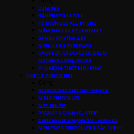
Đóng
DJ MIXER
ĐẦU PHÁT DJ & CDJ
HỆ THỐNG DJ ALL-IN-ONE
MÂM THAN DJ & TURNTABLE
BÀN DJ CONTROLLER
MODULAR & EURORACK
SAMPLER, GROOVEBOX, DRUM
MACHINE & SEQUENCER
PHỤ KIỆN & THIẾT BỊ DJ KHÁC
THIẾT BỊ PHÒNG THU
Đóng
SOUNDCARD AUDIO INTERFACE
MIDI CONTROLLER
MÁY GHI ÂM
PREAMP & CHANNEL STRIP
CHUYỂN ĐỔI & MẠNG ÂM THANH SỐ
MONITOR CONTROLLER & CÂN CHỈNH