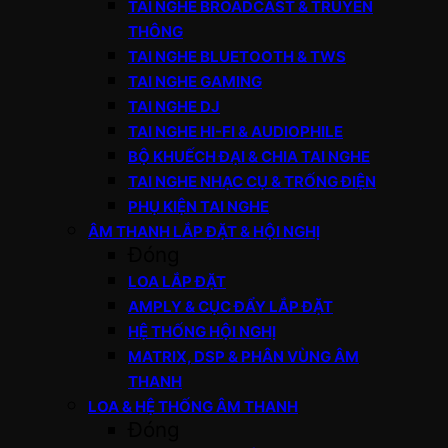
TAI NGHE BROADCAST & TRUYỀN
THÔNG
TAI NGHE BLUETOOTH & TWS
TAI NGHE GAMING
TAI NGHE DJ
TAI NGHE HI-FI & AUDIOPHILE
BỘ KHUẾCH ĐẠI & CHIA TAI NGHE
TAI NGHE NHẠC CỤ & TRỐNG ĐIỆN
PHỤ KIỆN TAI NGHE
ÂM THANH LẮP ĐẶT & HỘI NGHỊ
Đóng
LOA LẮP ĐẶT
AMPLY & CỤC ĐẨY LẮP ĐẶT
HỆ THỐNG HỘI NGHỊ
MATRIX, DSP & PHÂN VÙNG ÂM
THANH
LOA & HỆ THỐNG ÂM THANH
Đóng