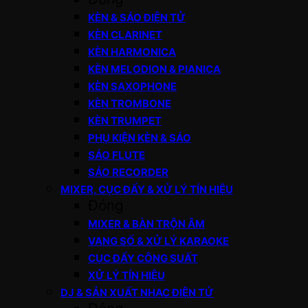
KÈN & SÁO ĐIỆN TỬ
KÈN CLARINET
KÈN HARMONICA
KÈN MELODION & PIANICA
KÈN SAXOPHONE
KÈN TROMBONE
KÈN TRUMPET
PHỤ KIỆN KÈN & SÁO
SÁO FLUTE
SÁO RECORDER
MIXER, CỤC ĐẨY & XỬ LÝ TÍN HIỆU
Đóng
MIXER & BÀN TRỘN ÂM
VANG SỐ & XỬ LÝ KARAOKE
CỤC ĐẨY CÔNG SUẤT
XỬ LÝ TÍN HIỆU
DJ & SẢN XUẤT NHẠC ĐIỆN TỬ