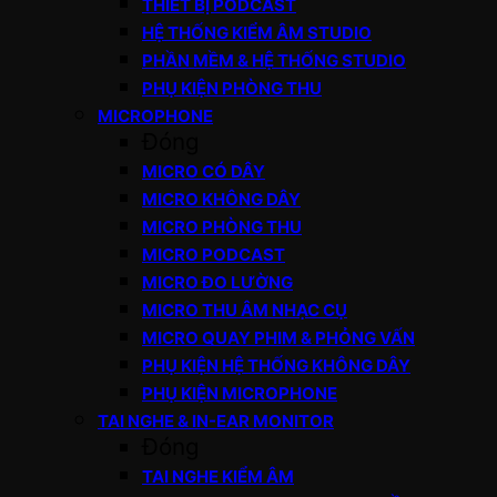
THIẾT BỊ PODCAST
HỆ THỐNG KIỂM ÂM STUDIO
PHẦN MỀM & HỆ THỐNG STUDIO
PHỤ KIỆN PHÒNG THU
MICROPHONE
Đóng
MICRO CÓ DÂY
MICRO KHÔNG DÂY
MICRO PHÒNG THU
MICRO PODCAST
MICRO ĐO LƯỜNG
MICRO THU ÂM NHẠC CỤ
MICRO QUAY PHIM & PHỎNG VẤN
PHỤ KIỆN HỆ THỐNG KHÔNG DÂY
PHỤ KIỆN MICROPHONE
TAI NGHE & IN-EAR MONITOR
Đóng
TAI NGHE KIỂM ÂM