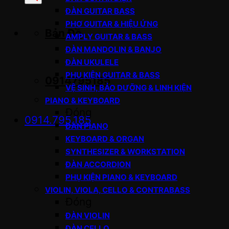
sản
ĐÀN GUITAR BASS
phẩm
PHƠ GUITAR & HIỆU ỨNG
Bản Đồ
AMPLY GUITAR & BASS
ĐÀN MANDOLIN & BANJO
ĐÀN UKULELE
PHỤ KIỆN GUITAR & BASS
0914795185
VỆ SINH, BẢO DƯỠNG & LINH KIỆN
PIANO & KEYBOARD
Đóng
0914.795.185
ĐÀN PIANO
KEYBOARD & ORGAN
SYNTHESIZER & WORKSTATION
ĐÀN ACCORDION
PHỤ KIỆN PIANO & KEYBOARD
VIOLIN, VIOLA, CELLO & CONTRABASS
Đóng
ĐÀN VIOLIN
ĐÀN CELLO