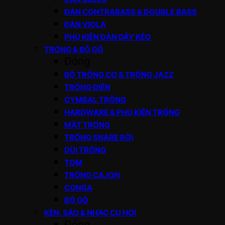
ĐÀN CONTRABASS & DOUBLE BASS
ĐÀN VIOLA
PHỤ KIỆN ĐÀN DÂY KÉO
TRỐNG & BỘ GÕ
Đóng
BỘ TRỐNG CƠ & TRỐNG JAZZ
TRỐNG ĐIỆN
CYMBAL TRỐNG
HARDWARE & PHỤ KIỆN TRỐNG
MẶT TRỐNG
TRỐNG SNARE RỜI
DÙI TRỐNG
TOM
TRỐNG CAJON
CONGA
BỘ GÕ
KÈN, SÁO & NHẠC CỤ HƠI
Đóng