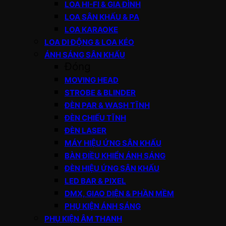
LOA HI-FI & GIA ĐÌNH
LOA SÂN KHẤU & PA
LOA KARAOKE
LOA DI ĐỘNG & LOA KÉO
ÁNH SÁNG SÂN KHẤU
Đóng
MOVING HEAD
STROBE & BLINDER
ĐÈN PAR & WASH TĨNH
ĐÈN CHIẾU TĨNH
ĐÈN LASER
MÁY HIỆU ỨNG SÂN KHẤU
BÀN ĐIỀU KHIỂN ÁNH SÁNG
ĐÈN HIỆU ỨNG SÂN KHẤU
LED BAR & PIXEL
DMX, GIAO DIỆN & PHẦN MỀM
PHỤ KIỆN ÁNH SÁNG
PHỤ KIỆN ÂM THANH