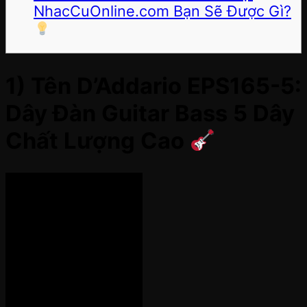
NhacCuOnline.com Bạn Sẽ Được Gì?
1) Tên D’Addario EPS165-5:
Dây Đàn Guitar Bass 5 Dây
Chất Lượng Cao