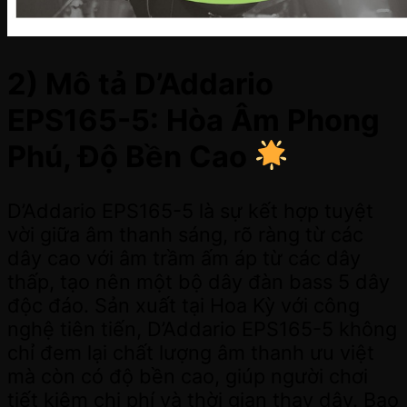
2) Mô tả D’Addario
EPS165-5: Hòa Âm Phong
Phú, Độ Bền Cao
D’Addario EPS165-5 là sự kết hợp tuyệt
vời giữa âm thanh sáng, rõ ràng từ các
dây cao với âm trầm ấm áp từ các dây
thấp, tạo nên một bộ dây đàn bass 5 dây
độc đáo. Sản xuất tại Hoa Kỳ với công
nghệ tiên tiến, D’Addario EPS165-5 không
chỉ đem lại chất lượng âm thanh ưu việt
mà còn có độ bền cao, giúp người chơi
tiết kiệm chi phí và thời gian thay dây. Bao