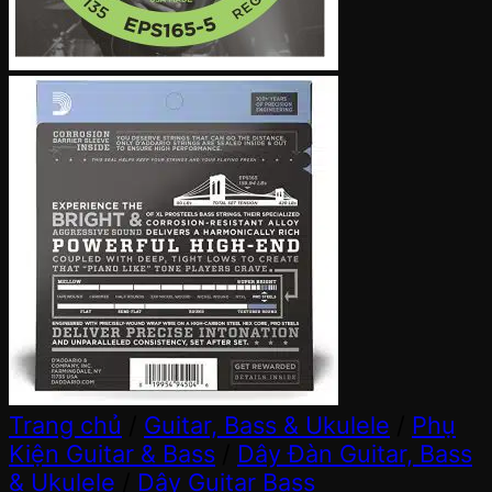
Trang chủ
/
Guitar, Bass & Ukulele
/
Phụ
Kiện Guitar & Bass
/
Dây Đàn Guitar, Bass
& Ukulele
/
Dây Guitar Bass