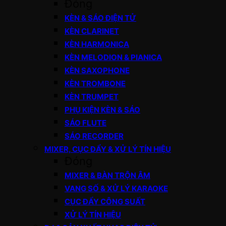
Đóng
KÈN & SÁO ĐIỆN TỬ
KÈN CLARINET
KÈN HARMONICA
KÈN MELODION & PIANICA
KÈN SAXOPHONE
KÈN TROMBONE
KÈN TRUMPET
PHỤ KIỆN KÈN & SÁO
SÁO FLUTE
SÁO RECORDER
MIXER, CỤC ĐẨY & XỬ LÝ TÍN HIỆU
Đóng
MIXER & BÀN TRỘN ÂM
VANG SỐ & XỬ LÝ KARAOKE
CỤC ĐẨY CÔNG SUẤT
XỬ LÝ TÍN HIỆU