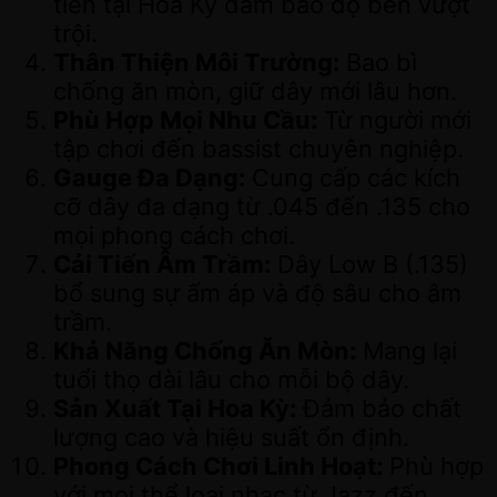
tiến tại Hoa Kỳ đảm bảo độ bền vượt
trội.
Thân Thiện Môi Trường:
Bao bì
chống ăn mòn, giữ dây mới lâu hơn.
Phù Hợp Mọi Nhu Cầu:
Từ người mới
tập chơi đến bassist chuyên nghiệp.
Gauge Đa Dạng:
Cung cấp các kích
cỡ dây đa dạng từ .045 đến .135 cho
mọi phong cách chơi.
Cải Tiến Âm Trầm:
Dây Low B (.135)
bổ sung sự ấm áp và độ sâu cho âm
trầm.
Khả Năng Chống Ăn Mòn:
Mang lại
tuổi thọ dài lâu cho mỗi bộ dây.
Sản Xuất Tại Hoa Kỳ:
Đảm bảo chất
lượng cao và hiệu suất ổn định.
Phong Cách Chơi Linh Hoạt:
Phù hợp
với mọi thể loại nhạc từ Jazz đến