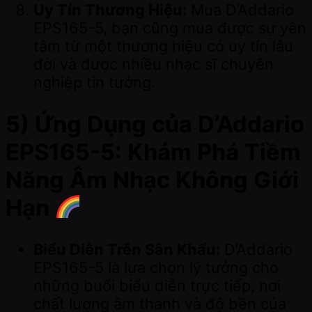
Uy Tín Thương Hiệu:
Mua D’Addario
EPS165-5, bạn cũng mua được sự yên
tâm từ một thương hiệu có uy tín lâu
đời và được nhiều nhạc sĩ chuyên
nghiệp tin tưởng.
5) Ứng Dụng của D’Addario
EPS165-5: Khám Phá Tiềm
Năng Âm Nhạc Không Giới
Hạn
Biểu Diễn Trên Sân Khấu:
D’Addario
EPS165-5 là lựa chọn lý tưởng cho
những buổi biểu diễn trực tiếp, nơi
chất lượng âm thanh và độ bền của