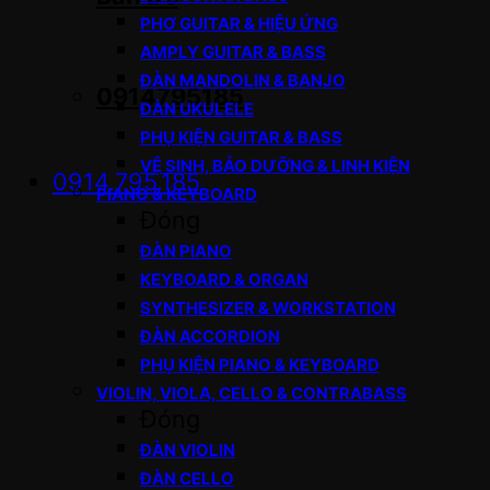
PHƠ GUITAR & HIỆU ỨNG
AMPLY GUITAR & BASS
ĐÀN MANDOLIN & BANJO
0914795185
ĐÀN UKULELE
PHỤ KIỆN GUITAR & BASS
VỆ SINH, BẢO DƯỠNG & LINH KIỆN
0914.795.185
PIANO & KEYBOARD
Đóng
ĐÀN PIANO
KEYBOARD & ORGAN
SYNTHESIZER & WORKSTATION
ĐÀN ACCORDION
PHỤ KIỆN PIANO & KEYBOARD
VIOLIN, VIOLA, CELLO & CONTRABASS
Đóng
ĐÀN VIOLIN
ĐÀN CELLO