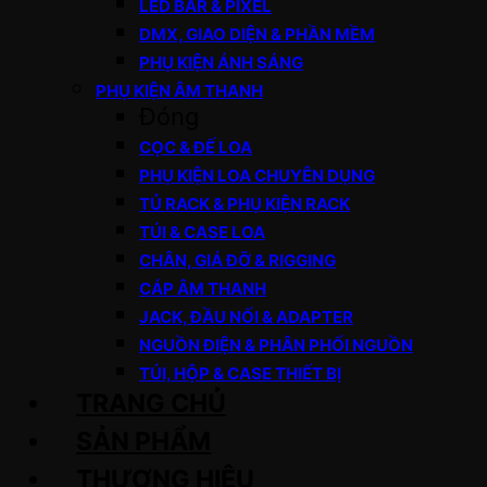
LED BAR & PIXEL
DMX, GIAO DIỆN & PHẦN MỀM
PHỤ KIỆN ÁNH SÁNG
PHỤ KIỆN ÂM THANH
Đóng
CỌC & ĐẾ LOA
PHỤ KIỆN LOA CHUYÊN DỤNG
TỦ RACK & PHỤ KIỆN RACK
TÚI & CASE LOA
CHÂN, GIÁ ĐỠ & RIGGING
CÁP ÂM THANH
JACK, ĐẦU NỐI & ADAPTER
NGUỒN ĐIỆN & PHÂN PHỐI NGUỒN
TÚI, HỘP & CASE THIẾT BỊ
TRANG CHỦ
SẢN PHẨM
THƯƠNG HIỆU