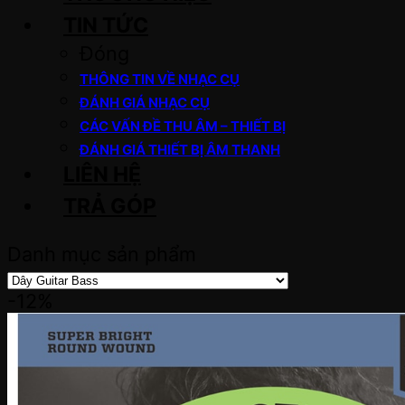
TIN TỨC
Đóng
THÔNG TIN VỀ NHẠC CỤ
ĐÁNH GIÁ NHẠC CỤ
CÁC VẤN ĐỀ THU ÂM – THIẾT BỊ
ĐÁNH GIÁ THIẾT BỊ ÂM THANH
LIÊN HỆ
TRẢ GÓP
Danh mục sản phẩm
-12%