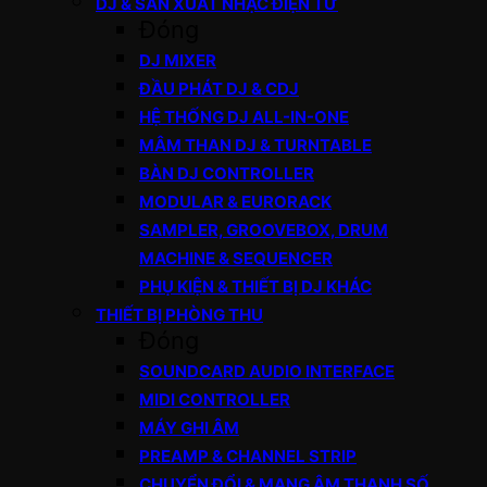
DJ & SẢN XUẤT NHẠC ĐIỆN TỬ
Đóng
DJ MIXER
ĐẦU PHÁT DJ & CDJ
HỆ THỐNG DJ ALL-IN-ONE
MÂM THAN DJ & TURNTABLE
BÀN DJ CONTROLLER
MODULAR & EURORACK
SAMPLER, GROOVEBOX, DRUM
MACHINE & SEQUENCER
PHỤ KIỆN & THIẾT BỊ DJ KHÁC
THIẾT BỊ PHÒNG THU
Đóng
SOUNDCARD AUDIO INTERFACE
MIDI CONTROLLER
MÁY GHI ÂM
PREAMP & CHANNEL STRIP
CHUYỂN ĐỔI & MẠNG ÂM THANH SỐ