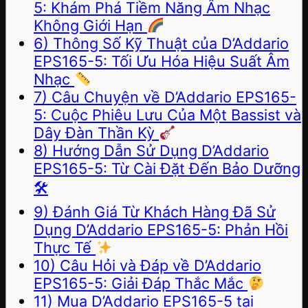
5: Khám Phá Tiềm Năng Âm Nhạc
Không Giới Hạn
6) Thông Số Kỹ Thuật của D’Addario
EPS165-5: Tối Ưu Hóa Hiệu Suất Âm
Nhạc
7) Câu Chuyện về D’Addario EPS165-
5: Cuộc Phiêu Lưu Của Một Bassist và
Dây Đàn Thần Kỳ
8) Hướng Dẫn Sử Dụng D’Addario
EPS165-5: Từ Cài Đặt Đến Bảo Dưỡng
🛠
9) Đánh Giá Từ Khách Hàng Đã Sử
Dụng D’Addario EPS165-5: Phản Hồi
Thực Tế
10) Câu Hỏi và Đáp về D’Addario
EPS165-5: Giải Đáp Thắc Mắc
11) Mua D’Addario EPS165-5 tại