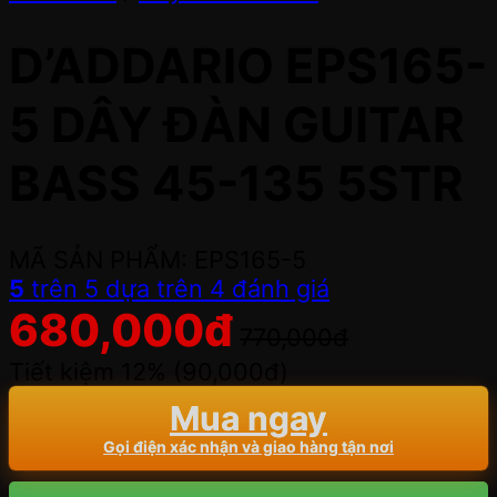
D’ADDARIO EPS165-
5 DÂY ĐÀN GUITAR
BASS 45-135 5STR
MÃ SẢN PHẨM: EPS165-5
5
trên 5 dựa trên
4
đánh giá
680,000
đ
770,000
đ
Tiết kiệm 12% (
90,000
đ
)
Mua ngay
Gọi điện xác nhận và giao hàng tận nơi