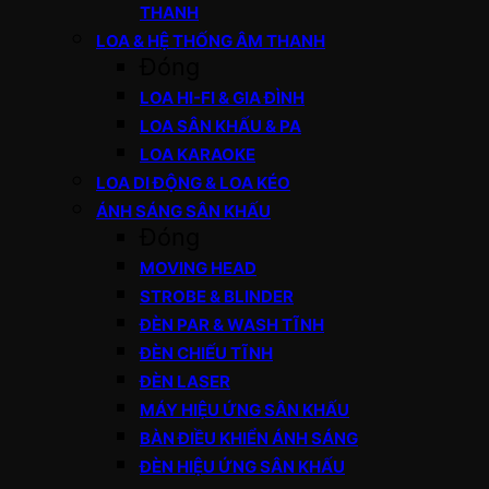
THANH
LOA & HỆ THỐNG ÂM THANH
Đóng
LOA HI-FI & GIA ĐÌNH
LOA SÂN KHẤU & PA
LOA KARAOKE
LOA DI ĐỘNG & LOA KÉO
ÁNH SÁNG SÂN KHẤU
Đóng
MOVING HEAD
STROBE & BLINDER
ĐÈN PAR & WASH TĨNH
ĐÈN CHIẾU TĨNH
ĐÈN LASER
MÁY HIỆU ỨNG SÂN KHẤU
BÀN ĐIỀU KHIỂN ÁNH SÁNG
ĐÈN HIỆU ỨNG SÂN KHẤU