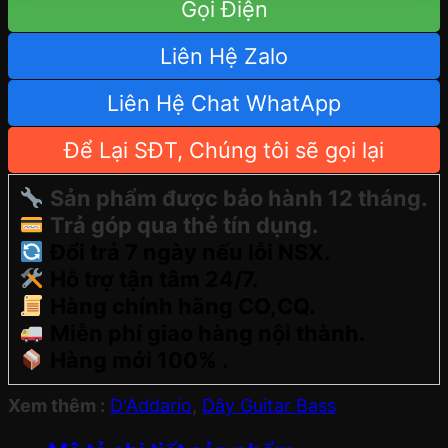
Gọi Điện
Liên Hệ Zalo
Liên Hệ Chat WhatApp
Để Lại SĐT, Chúng tôi sẽ gọi lại
Sản phẩm được bảo hành 12 tháng.
Trả góp qua thẻ tín dụng.
Đổi trả 7 ngày nếu lỗi NSX.
Hỗ trợ tận tâm 24/7.
Hàng chính hãng CO,CQ.
Miễn phí giao hàng nội thành.
Hàng mới 100% .
Xem thêm :
D'Addario
,
Dây Guitar Bass