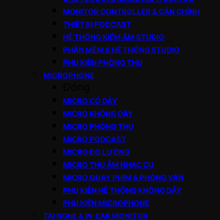
MONITOR CONTROLLER & CÂN CHỈNH
THIẾT BỊ PODCAST
HỆ THỐNG KIỂM ÂM STUDIO
PHẦN MỀM & HỆ THỐNG STUDIO
PHỤ KIỆN PHÒNG THU
MICROPHONE
Đóng
MICRO CÓ DÂY
MICRO KHÔNG DÂY
MICRO PHÒNG THU
MICRO PODCAST
MICRO ĐO LƯỜNG
MICRO THU ÂM NHẠC CỤ
MICRO QUAY PHIM & PHỎNG VẤN
PHỤ KIỆN HỆ THỐNG KHÔNG DÂY
PHỤ KIỆN MICROPHONE
TAI NGHE & IN-EAR MONITOR