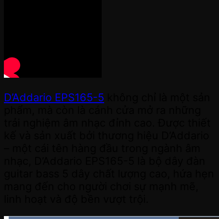
D’Addario EPS165-5
không chỉ là một sản
phẩm, mà còn là cánh cửa mở ra những
trải nghiệm âm nhạc đỉnh cao. Được thiết
kế và sản xuất bởi thương hiệu D’Addario
– một cái tên hàng đầu trong ngành âm
nhạc, D’Addario EPS165-5 là bộ dây đàn
guitar bass 5 dây chất lượng cao, hứa hẹn
mang đến cho người chơi sự mạnh mẽ,
linh hoạt và độ bền vượt trội.