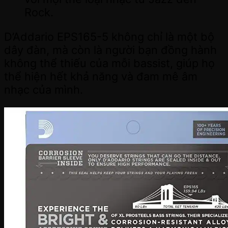
Rock.
D’Addario EPS165-5 không chỉ là một bộ
dây đàn, mà còn là người bạn đồng hành
không thể thiếu của mỗi bassist, giúp họ
thể hiện hết khả năng và đam mê âm
nhạc của mình.