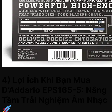
4) Lợi Ích Khi Bạn Mua
D’Addario EPS165-5: Nâng
Tầm Trải Nghiệm Âm Nhạc