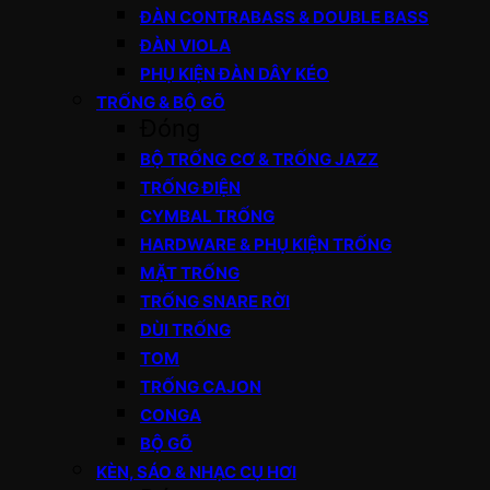
ĐÀN CONTRABASS & DOUBLE BASS
ĐÀN VIOLA
PHỤ KIỆN ĐÀN DÂY KÉO
TRỐNG & BỘ GÕ
Đóng
BỘ TRỐNG CƠ & TRỐNG JAZZ
TRỐNG ĐIỆN
CYMBAL TRỐNG
HARDWARE & PHỤ KIỆN TRỐNG
MẶT TRỐNG
TRỐNG SNARE RỜI
DÙI TRỐNG
TOM
TRỐNG CAJON
CONGA
BỘ GÕ
KÈN, SÁO & NHẠC CỤ HƠI