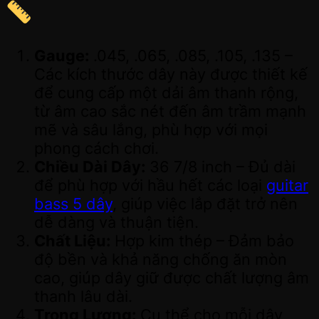
Gauge:
.045, .065, .085, .105, .135 –
Các kích thước dây này được thiết kế
để cung cấp một dải âm thanh rộng,
từ âm cao sắc nét đến âm trầm mạnh
mẽ và sâu lắng, phù hợp với mọi
phong cách chơi.
Chiều Dài Dây:
36 7/8 inch – Đủ dài
để phù hợp với hầu hết các loại
guitar
bass 5 dây
, giúp việc lắp đặt trở nên
dễ dàng và thuận tiện.
Chất Liệu:
Hợp kim thép – Đảm bảo
độ bền và khả năng chống ăn mòn
cao, giúp dây giữ được chất lượng âm
thanh lâu dài.
Trọng Lượng:
Cụ thể cho mỗi dây