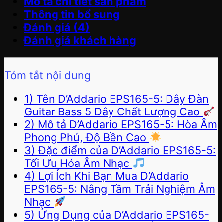
Mô tả chi tiết sản phẩm
Thông tin bổ sung
Đánh giá (4)
Đánh giá khách hàng
Tóm tắt nội dung
1) Tên D’Addario EPS165-5: Dây Đàn
Guitar Bass 5 Dây Chất Lượng Cao
2) Mô tả D’Addario EPS165-5: Hòa Âm
Phong Phú, Độ Bền Cao
3) Đặc điểm của D’Addario EPS165-5:
Tối Ưu Hóa Âm Nhạc
4) Lợi Ích Khi Bạn Mua D’Addario
EPS165-5: Nâng Tầm Trải Nghiệm Âm
Nhạc
5) Ứng Dụng của D’Addario EPS165-