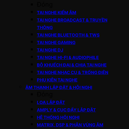
Đóng
TAI NGHE KIỂM ÂM
TAI NGHE BROADCAST & TRUYỀN
THÔNG
TAI NGHE BLUETOOTH & TWS
TAI NGHE GAMING
TAI NGHE DJ
TAI NGHE HI-FI & AUDIOPHILE
BỘ KHUẾCH ĐẠI & CHIA TAI NGHE
TAI NGHE NHẠC CỤ & TRỐNG ĐIỆN
PHỤ KIỆN TAI NGHE
ÂM THANH LẮP ĐẶT & HỘI NGHỊ
Đóng
LOA LẮP ĐẶT
AMPLY & CỤC ĐẨY LẮP ĐẶT
HỆ THỐNG HỘI NGHỊ
MATRIX, DSP & PHÂN VÙNG ÂM