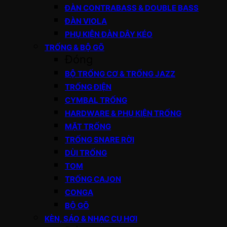
ĐÀN CONTRABASS & DOUBLE BASS
ĐÀN VIOLA
PHỤ KIỆN ĐÀN DÂY KÉO
TRỐNG & BỘ GÕ
Đóng
BỘ TRỐNG CƠ & TRỐNG JAZZ
TRỐNG ĐIỆN
CYMBAL TRỐNG
HARDWARE & PHỤ KIỆN TRỐNG
MẶT TRỐNG
TRỐNG SNARE RỜI
DÙI TRỐNG
TOM
TRỐNG CAJON
CONGA
BỘ GÕ
KÈN, SÁO & NHẠC CỤ HƠI