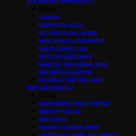
DJ & SẢN XUẤT NHẠC ĐIỆN TỬ
Đóng
DJ MIXER
ĐẦU PHÁT DJ & CDJ
HỆ THỐNG DJ ALL-IN-ONE
MÂM THAN DJ & TURNTABLE
BÀN DJ CONTROLLER
MODULAR & EURORACK
SAMPLER, GROOVEBOX, DRUM
MACHINE & SEQUENCER
PHỤ KIỆN & THIẾT BỊ DJ KHÁC
THIẾT BỊ PHÒNG THU
Đóng
SOUNDCARD AUDIO INTERFACE
MIDI CONTROLLER
MÁY GHI ÂM
PREAMP & CHANNEL STRIP
CHUYỂN ĐỔI & MẠNG ÂM THANH SỐ