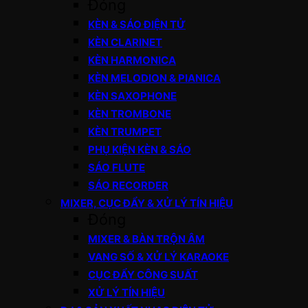
Đóng
KÈN & SÁO ĐIỆN TỬ
KÈN CLARINET
KÈN HARMONICA
KÈN MELODION & PIANICA
KÈN SAXOPHONE
KÈN TROMBONE
KÈN TRUMPET
PHỤ KIỆN KÈN & SÁO
SÁO FLUTE
SÁO RECORDER
MIXER, CỤC ĐẨY & XỬ LÝ TÍN HIỆU
Đóng
MIXER & BÀN TRỘN ÂM
VANG SỐ & XỬ LÝ KARAOKE
CỤC ĐẨY CÔNG SUẤT
XỬ LÝ TÍN HIỆU