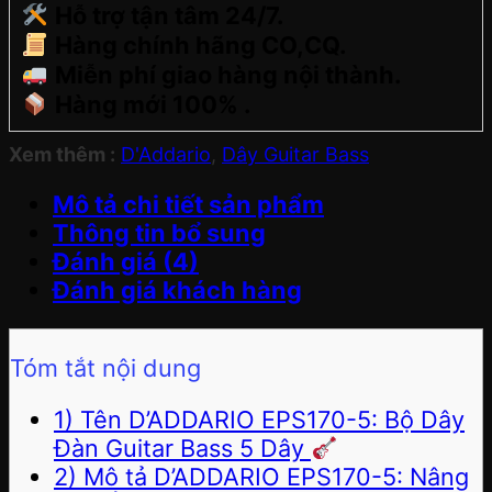
Hỗ trợ tận tâm 24/7.
Hàng chính hãng CO,CQ.
Miễn phí giao hàng nội thành.
Hàng mới 100% .
Xem thêm :
D'Addario
,
Dây Guitar Bass
Mô tả chi tiết sản phẩm
Thông tin bổ sung
Đánh giá (4)
Đánh giá khách hàng
Tóm tắt nội dung
1) Tên D’ADDARIO EPS170-5: Bộ Dây
Đàn Guitar Bass 5 Dây
2) Mô tả D’ADDARIO EPS170-5: Nâng