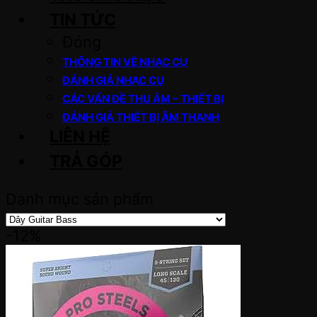
TIN TỨC
Đóng
THÔNG TIN VỀ NHẠC CỤ
ĐÁNH GIÁ NHẠC CỤ
CÁC VẤN ĐỀ THU ÂM – THIẾT BỊ
ĐÁNH GIÁ THIẾT BỊ ÂM THANH
LIÊN HỆ
TRẢ GÓP
Danh mục sản phẩm
-12%