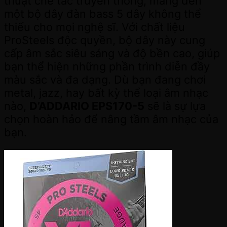
thuật chế tác truyền thống, mang đến
một bộ dây đàn bass 5 dây không thể
thiếu cho mọi nghệ sĩ. Với chất liệu
ProSteels độc quyền, bộ dây này cung
cấp âm sắc siêu sáng và độ bền cao, giúp
bạn thể hiện những phần trình diễn đầy
màu sắc và đa dạng. Dù bạn đang chơi
metal, jazz, hay bất kỳ thể loại âm nhạc
nào,
D’ADDARIO EPS170-5
sẽ là sự lựa
chọn hoàn hảo để nâng tầm âm nhạc của
bạn.