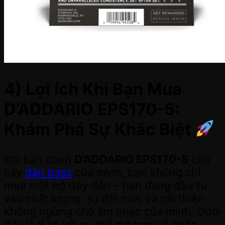
4) Lợi ích Khi Bạn Mua
D’ADDARIO EPS170-5:
Khám Phá Sự Khác Biệt
Khi bạn chọn
D’ADDARIO EPS170-5
cho
cây
đàn bass
của mình, bạn không chỉ
mua một bộ dây đàn – bạn đang đầu tư
vào chất lượng, sự đổi mới, và cải thiện
không ngừng cho âm nhạc của mình. Dưới
đây là 8 lợi ích cụ thể mà bạn sẽ nhận