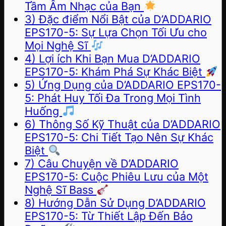
Tầm Âm Nhạc của Bạn
3) Đặc điểm Nổi Bật của D’ADDARIO
EPS170-5: Sự Lựa Chọn Tối Ưu cho
Mọi Nghệ Sĩ
4) Lợi ích Khi Bạn Mua D’ADDARIO
EPS170-5: Khám Phá Sự Khác Biệt
5) Ứng Dụng của D’ADDARIO EPS170-
5: Phát Huy Tối Đa Trong Mọi Tình
Huống
6) Thông Số Kỹ Thuật của D’ADDARIO
EPS170-5: Chi Tiết Tạo Nên Sự Khác
Biệt
7) Câu Chuyện về D’ADDARIO
EPS170-5: Cuộc Phiêu Lưu của Một
Nghệ Sĩ Bass
8) Hướng Dẫn Sử Dụng D’ADDARIO
EPS170-5: Từ Thiết Lập Đến Bảo