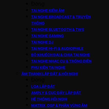
Đóng
TAI NGHE KIỂM ÂM
TAI NGHE BROADCAST & TRUYỀN
THÔNG
TAI NGHE BLUETOOTH & TWS
TAI NGHE GAMING
TAI NGHE DJ
TAI NGHE HI-FI & AUDIOPHILE
BỘ KHUẾCH ĐẠI & CHIA TAI NGHE
TAI NGHE NHẠC CỤ & TRỐNG ĐIỆN
PHỤ KIỆN TAI NGHE
ÂM THANH LẮP ĐẶT & HỘI NGHỊ
Đóng
LOA LẮP ĐẶT
AMPLY & CỤC ĐẨY LẮP ĐẶT
HỆ THỐNG HỘI NGHỊ
MATRIX, DSP & PHÂN VÙNG ÂM