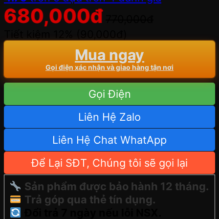
680,000
đ
770,000
đ
Tiết kiệm 12% (
90,000
đ
)
Mua ngay
Gọi điện xác nhận và giao hàng tận nơi
Gọi Điện
Liên Hệ Zalo
Liên Hệ Chat WhatApp
Để Lại SĐT, Chúng tôi sẽ gọi lại
Sản phẩm được bảo hành 12 tháng.
Trả góp qua thẻ tín dụng.
Đổi trả 7 ngày nếu lỗi NSX.