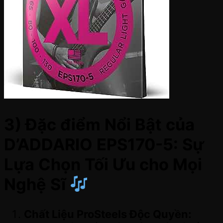
3) Đặc điểm Nổi Bật của
D’ADDARIO EPS170-5: Sự
Lựa Chọn Tối Ưu cho Mọi
Nghệ Sĩ
Chất Liệu ProSteels Độc Quyền: