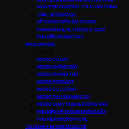
MONITOR CONTROLLER & CÂN CHỈNH
THIẾT BỊ PODCAST
HỆ THỐNG KIỂM ÂM STUDIO
PHẦN MỀM & HỆ THỐNG STUDIO
PHỤ KIỆN PHÒNG THU
MICROPHONE
Đóng
MICRO CÓ DÂY
MICRO KHÔNG DÂY
MICRO PHÒNG THU
MICRO PODCAST
MICRO ĐO LƯỜNG
MICRO THU ÂM NHẠC CỤ
MICRO QUAY PHIM & PHỎNG VẤN
PHỤ KIỆN HỆ THỐNG KHÔNG DÂY
PHỤ KIỆN MICROPHONE
TAI NGHE & IN-EAR MONITOR