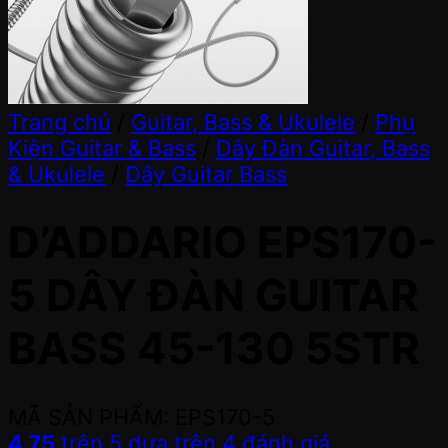
Trang chủ
/
Guitar, Bass & Ukulele
/
Phụ
Kiện Guitar & Bass
/
Dây Đàn Guitar, Bass
& Ukulele
/
Dây Guitar Bass
D’ADDARIO EPS170-
5 DÂY ĐÀN GUITAR
BASS 45-130 5STR
MÃ SẢN PHẨM: EPS170-5
4.75
trên 5 dựa trên
4
đánh giá