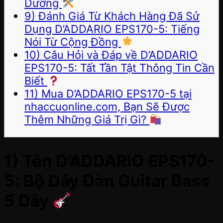
Dưỡng
9) Đánh Giá Từ Khách Hàng Đã Sử
Dụng D’ADDARIO EPS170-5: Tiếng
Nói Từ Cộng Đồng
10) Câu Hỏi và Đáp về D’ADDARIO
EPS170-5: Tất Tần Tật Thông Tin Cần
Biết
11) Mua D’ADDARIO EPS170-5 tại
nhaccuonline.com, Bạn Sẽ Được
Thêm Những Giá Trị Gì?
1) Tên D’ADDARIO EPS170-
5: Bộ Dây Đàn Guitar Bass
5 Dây