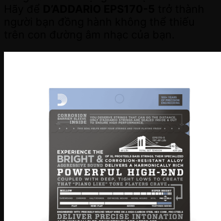
Hãy để
D’ADDARIO EPS170-5
trở thành
người bạn đồng hành không thể thiếu
trên con đường âm nhạc của bạn.