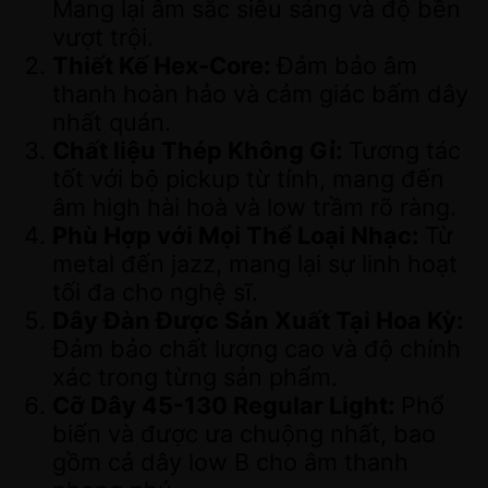
Mang lại âm sắc siêu sáng và độ bền
vượt trội.
Thiết Kế Hex-Core:
Đảm bảo âm
thanh hoàn hảo và cảm giác bấm dây
nhất quán.
Chất liệu Thép Không Gỉ:
Tương tác
tốt với bộ pickup từ tính, mang đến
âm high hài hoà và low trầm rõ ràng.
Phù Hợp với Mọi Thể Loại Nhạc:
Từ
metal đến jazz, mang lại sự linh hoạt
tối đa cho nghệ sĩ.
Dây Đàn Được Sản Xuất Tại Hoa Kỳ:
Đảm bảo chất lượng cao và độ chính
xác trong từng sản phẩm.
Cỡ Dây 45-130 Regular Light:
Phổ
biến và được ưa chuộng nhất, bao
gồm cả dây low B cho âm thanh