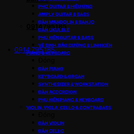
PHƠ GUITAR & HIỆU ỨNG
AMPLY GUITAR & BASS
ĐÀN MANDOLIN & BANJO
0914795185
ĐÀN UKULELE
PHỤ KIỆN GUITAR & BASS
VỆ SINH, BẢO DƯỠNG & LINH KIỆN
0914.795.185
PIANO & KEYBOARD
Đóng
ĐÀN PIANO
KEYBOARD & ORGAN
SYNTHESIZER & WORKSTATION
ĐÀN ACCORDION
PHỤ KIỆN PIANO & KEYBOARD
VIOLIN, VIOLA, CELLO & CONTRABASS
Đóng
ĐÀN VIOLIN
ĐÀN CELLO