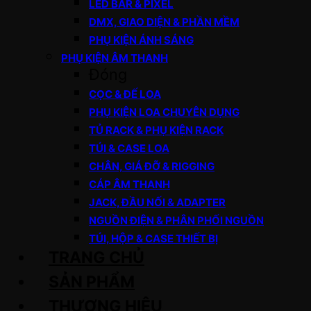
LED BAR & PIXEL
DMX, GIAO DIỆN & PHẦN MỀM
PHỤ KIỆN ÁNH SÁNG
PHỤ KIỆN ÂM THANH
Đóng
CỌC & ĐẾ LOA
PHỤ KIỆN LOA CHUYÊN DỤNG
TỦ RACK & PHỤ KIỆN RACK
TÚI & CASE LOA
CHÂN, GIÁ ĐỠ & RIGGING
CÁP ÂM THANH
JACK, ĐẦU NỐI & ADAPTER
NGUỒN ĐIỆN & PHÂN PHỐI NGUỒN
TÚI, HỘP & CASE THIẾT BỊ
TRANG CHỦ
SẢN PHẨM
THƯƠNG HIỆU