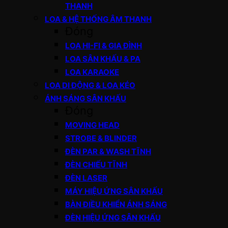
THANH
LOA & HỆ THỐNG ÂM THANH
Đóng
LOA HI-FI & GIA ĐÌNH
LOA SÂN KHẤU & PA
LOA KARAOKE
LOA DI ĐỘNG & LOA KÉO
ÁNH SÁNG SÂN KHẤU
Đóng
MOVING HEAD
STROBE & BLINDER
ĐÈN PAR & WASH TĨNH
ĐÈN CHIẾU TĨNH
ĐÈN LASER
MÁY HIỆU ỨNG SÂN KHẤU
BÀN ĐIỀU KHIỂN ÁNH SÁNG
ĐÈN HIỆU ỨNG SÂN KHẤU