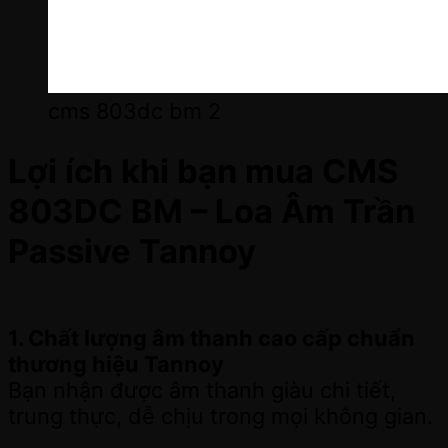
cms 803dc bm 2
Lợi ích khi bạn mua CMS
803DC BM – Loa Âm Trần
Passive Tannoy
1. Chất lượng âm thanh cao cấp chuẩn
thương hiệu Tannoy
Bạn nhận được âm thanh giàu chi tiết,
trung thực, dễ chịu trong mọi không gian.