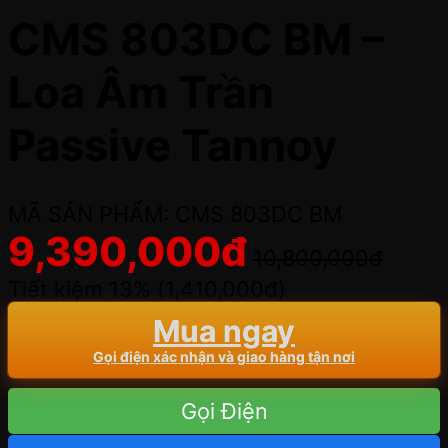
CMS 803DC BM –
Loa Âm Trần
Passive Tannoy
MÃ SẢN PHẨM: CMS 803DC BM
9,390,000
đ
10,800,000
đ
Tiết kiệm 13% (
1,410,000
đ
)
Mua ngay
Gọi điện xác nhận và giao hàng tận nơi
Gọi Điện