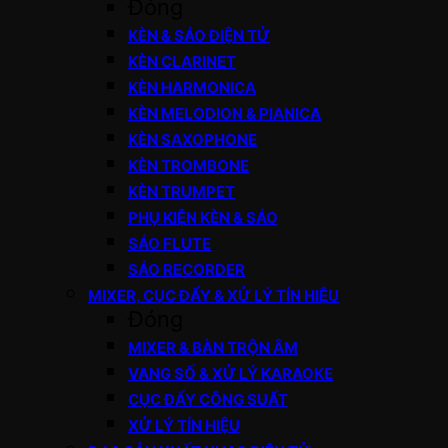
Đóng
KÈN & SÁO ĐIỆN TỬ
KÈN CLARINET
KÈN HARMONICA
KÈN MELODION & PIANICA
KÈN SAXOPHONE
KÈN TROMBONE
KÈN TRUMPET
PHỤ KIỆN KÈN & SÁO
SÁO FLUTE
SÁO RECORDER
MIXER, CỤC ĐẨY & XỬ LÝ TÍN HIỆU
Đóng
MIXER & BÀN TRỘN ÂM
VANG SỐ & XỬ LÝ KARAOKE
CỤC ĐẨY CÔNG SUẤT
XỬ LÝ TÍN HIỆU