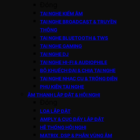
Đóng
TAI NGHE KIỂM ÂM
TAI NGHE BROADCAST & TRUYỀN
THÔNG
TAI NGHE BLUETOOTH & TWS
TAI NGHE GAMING
TAI NGHE DJ
TAI NGHE HI-FI & AUDIOPHILE
BỘ KHUẾCH ĐẠI & CHIA TAI NGHE
TAI NGHE NHẠC CỤ & TRỐNG ĐIỆN
PHỤ KIỆN TAI NGHE
ÂM THANH LẮP ĐẶT & HỘI NGHỊ
Đóng
LOA LẮP ĐẶT
AMPLY & CỤC ĐẨY LẮP ĐẶT
HỆ THỐNG HỘI NGHỊ
MATRIX, DSP & PHÂN VÙNG ÂM