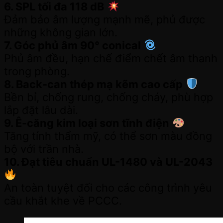
6. SPL tối đa 118 dB
Đảm bảo âm lượng mạnh mẽ, phủ được
những không gian lớn.
7. Góc phủ âm 90° conical
Phủ âm đều, hạn chế điểm chết âm thanh
trong phòng.
8. Back-can thép mạ kẽm cao cấp
Bền bỉ, chống rung, chống cháy, phù hợp
lắp đặt lâu dài.
9. Ê-căng kim loại sơn tĩnh điện
Tăng tính thẩm mỹ, có thể sơn màu đồng
bộ với trần nhà.
10. Đạt tiêu chuẩn UL-1480 và UL-2043
An toàn tuyệt đối cho các công trình yêu
cầu khắt khe về PCCC.