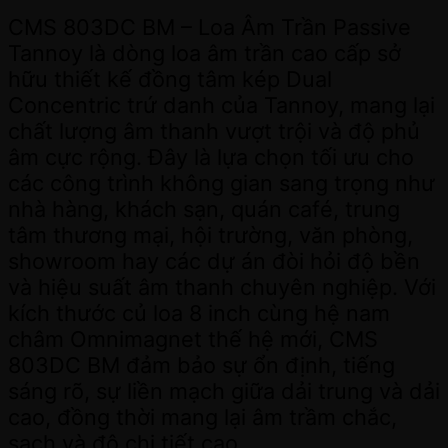
CMS 803DC BM – Loa Âm Trần Passive
Tannoy là dòng loa âm trần cao cấp sở
hữu thiết kế đồng tâm kép Dual
Concentric trứ danh của Tannoy, mang lại
chất lượng âm thanh vượt trội và độ phủ
âm cực rộng. Đây là lựa chọn tối ưu cho
các công trình không gian sang trọng như
nhà hàng, khách sạn, quán café, trung
tâm thương mại, hội trường, văn phòng,
showroom hay các dự án đòi hỏi độ bền
và hiệu suất âm thanh chuyên nghiệp. Với
kích thước củ loa 8 inch cùng hệ nam
châm Omnimagnet thế hệ mới, CMS
803DC BM đảm bảo sự ổn định, tiếng
sáng rõ, sự liền mạch giữa dải trung và dải
cao, đồng thời mang lại âm trầm chắc,
sạch và độ chi tiết cao.