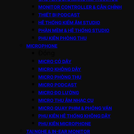
MONITOR CONTROLLER & CÂN CHỈNH
THIẾT BỊ PODCAST
HỆ THỐNG KIỂM ÂM STUDIO
PHẦN MỀM & HỆ THỐNG STUDIO
PHỤ KIỆN PHÒNG THU
MICROPHONE
Đóng
MICRO CÓ DÂY
MICRO KHÔNG DÂY
MICRO PHÒNG THU
MICRO PODCAST
MICRO ĐO LƯỜNG
MICRO THU ÂM NHẠC CỤ
MICRO QUAY PHIM & PHỎNG VẤN
PHỤ KIỆN HỆ THỐNG KHÔNG DÂY
PHỤ KIỆN MICROPHONE
TAI NGHE & IN-EAR MONITOR