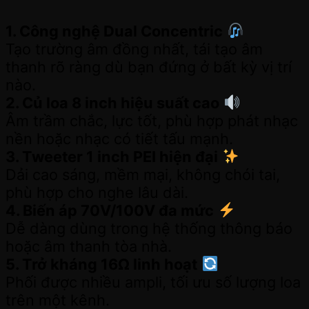
1. Công nghệ Dual Concentric
Tạo trường âm đồng nhất, tái tạo âm
thanh rõ ràng dù bạn đứng ở bất kỳ vị trí
nào.
2. Củ loa 8 inch hiệu suất cao
Âm trầm chắc, lực tốt, phù hợp phát nhạc
nền hoặc nhạc có tiết tấu mạnh.
3. Tweeter 1 inch PEI hiện đại
Dải cao sáng, mềm mại, không chói tai,
phù hợp cho nghe lâu dài.
4. Biến áp 70V/100V đa mức
Dễ dàng dùng trong hệ thống thông báo
hoặc âm thanh tòa nhà.
5. Trở kháng 16Ω linh hoạt
Phối được nhiều ampli, tối ưu số lượng loa
trên một kênh.