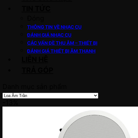
TIN TỨC
Đóng
THÔNG TIN VỀ NHẠC CỤ
ĐÁNH GIÁ NHẠC CỤ
CÁC VẤN ĐỀ THU ÂM – THIẾT BỊ
ĐÁNH GIÁ THIẾT BỊ ÂM THANH
LIÊN HỆ
TRẢ GÓP
Danh mục sản phẩm
-13%