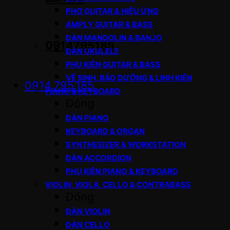
PHƠ GUITAR & HIỆU ỨNG
AMPLY GUITAR & BASS
ĐÀN MANDOLIN & BANJO
0914795185
ĐÀN UKULELE
PHỤ KIỆN GUITAR & BASS
VỆ SINH, BẢO DƯỠNG & LINH KIỆN
0914.795.185
PIANO & KEYBOARD
Đóng
ĐÀN PIANO
KEYBOARD & ORGAN
SYNTHESIZER & WORKSTATION
ĐÀN ACCORDION
PHỤ KIỆN PIANO & KEYBOARD
VIOLIN, VIOLA, CELLO & CONTRABASS
Đóng
ĐÀN VIOLIN
ĐÀN CELLO