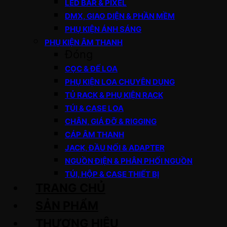
LED BAR & PIXEL
DMX, GIAO DIỆN & PHẦN MỀM
PHỤ KIỆN ÁNH SÁNG
PHỤ KIỆN ÂM THANH
Đóng
CỌC & ĐẾ LOA
PHỤ KIỆN LOA CHUYÊN DỤNG
TỦ RACK & PHỤ KIỆN RACK
TÚI & CASE LOA
CHÂN, GIÁ ĐỠ & RIGGING
CÁP ÂM THANH
JACK, ĐẦU NỐI & ADAPTER
NGUỒN ĐIỆN & PHÂN PHỐI NGUỒN
TÚI, HỘP & CASE THIẾT BỊ
TRANG CHỦ
SẢN PHẨM
THƯƠNG HIỆU