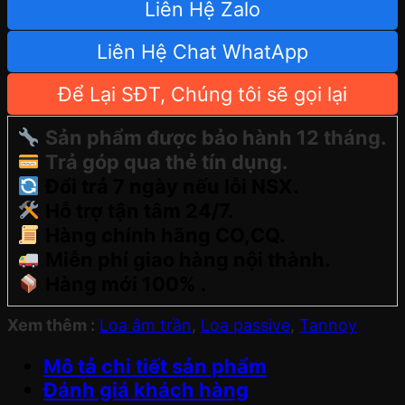
Liên Hệ Zalo
Liên Hệ Chat WhatApp
Để Lại SĐT, Chúng tôi sẽ gọi lại
Sản phẩm được bảo hành 12 tháng.
Trả góp qua thẻ tín dụng.
Đổi trả 7 ngày nếu lỗi NSX.
Hỗ trợ tận tâm 24/7.
Hàng chính hãng CO,CQ.
Miễn phí giao hàng nội thành.
Hàng mới 100% .
Xem thêm :
Loa âm trần
,
Loa passive
,
Tannoy
Mô tả chi tiết sản phẩm
Đánh giá khách hàng