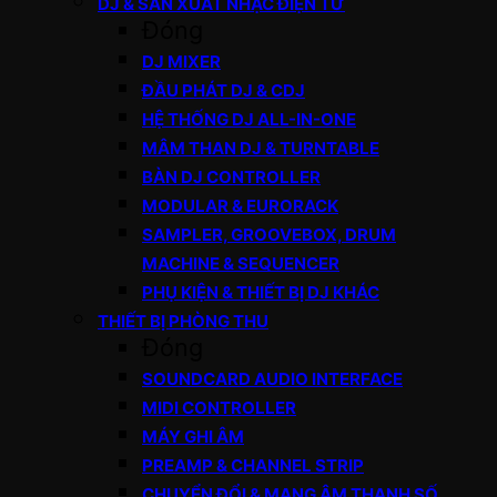
DJ & SẢN XUẤT NHẠC ĐIỆN TỬ
Đóng
DJ MIXER
ĐẦU PHÁT DJ & CDJ
HỆ THỐNG DJ ALL-IN-ONE
MÂM THAN DJ & TURNTABLE
BÀN DJ CONTROLLER
MODULAR & EURORACK
SAMPLER, GROOVEBOX, DRUM
MACHINE & SEQUENCER
PHỤ KIỆN & THIẾT BỊ DJ KHÁC
THIẾT BỊ PHÒNG THU
Đóng
SOUNDCARD AUDIO INTERFACE
MIDI CONTROLLER
MÁY GHI ÂM
PREAMP & CHANNEL STRIP
CHUYỂN ĐỔI & MẠNG ÂM THANH SỐ