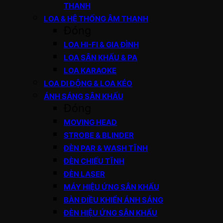
THANH
LOA & HỆ THỐNG ÂM THANH
Đóng
LOA HI-FI & GIA ĐÌNH
LOA SÂN KHẤU & PA
LOA KARAOKE
LOA DI ĐỘNG & LOA KÉO
ÁNH SÁNG SÂN KHẤU
Đóng
MOVING HEAD
STROBE & BLINDER
ĐÈN PAR & WASH TĨNH
ĐÈN CHIẾU TĨNH
ĐÈN LASER
MÁY HIỆU ỨNG SÂN KHẤU
BÀN ĐIỀU KHIỂN ÁNH SÁNG
ĐÈN HIỆU ỨNG SÂN KHẤU