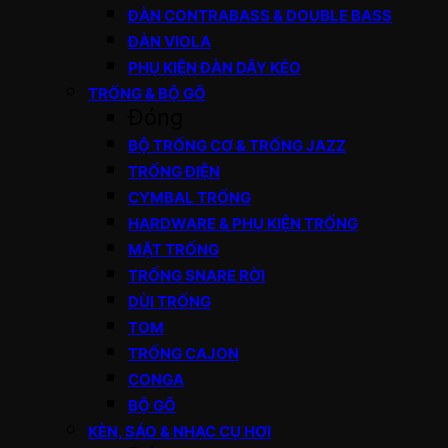
ĐÀN CONTRABASS & DOUBLE BASS
ĐÀN VIOLA
PHỤ KIỆN ĐÀN DÂY KÉO
TRỐNG & BỘ GÕ
Đóng
BỘ TRỐNG CƠ & TRỐNG JAZZ
TRỐNG ĐIỆN
CYMBAL TRỐNG
HARDWARE & PHỤ KIỆN TRỐNG
MẶT TRỐNG
TRỐNG SNARE RỜI
DÙI TRỐNG
TOM
TRỐNG CAJON
CONGA
BỘ GÕ
KÈN, SÁO & NHẠC CỤ HƠI