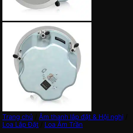
Trang chủ
/
Âm thanh lắp đặt & Hội nghị
/
Loa Lắp Đặt
/
Loa Âm Trần