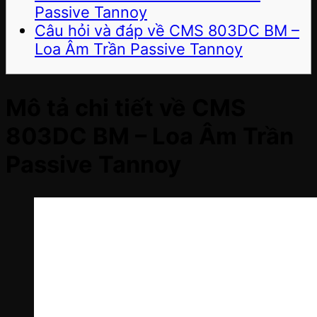
Passive Tannoy
Câu hỏi và đáp về CMS 803DC BM –
Loa Âm Trần Passive Tannoy
Mô tả chi tiết về CMS
803DC BM – Loa Âm Trần
Passive Tannoy