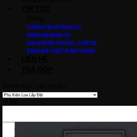
TIN TỨC
Đóng
THÔNG TIN VỀ NHẠC CỤ
ĐÁNH GIÁ NHẠC CỤ
CÁC VẤN ĐỀ THU ÂM – THIẾT BỊ
ĐÁNH GIÁ THIẾT BỊ ÂM THANH
LIÊN HỆ
TRẢ GÓP
Danh mục sản phẩm
-13%