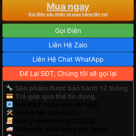
Mua ngay
Gọi điện xác nhận và giao hàng tận nơi
Gọi Điện
Liên Hệ Zalo
Liên Hệ Chat WhatApp
Để Lại SĐT, Chúng tôi sẽ gọi lại
Sản phẩm được bảo hành 12 tháng.
Trả góp qua thẻ tín dụng.
Đổi trả 7 ngày nếu lỗi NSX.
Hỗ trợ tận tâm 24/7.
Hàng chính hãng CO,CQ.
Miễn phí giao hàng nội thành.