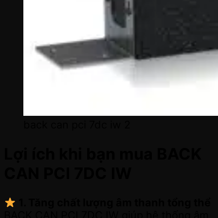
back can pci 7dc iw 2
Lợi ích khi bạn mua BACK
CAN PCI 7DC IW
1. Tăng chất lượng âm thanh tổng thể
BACK CAN PCI 7DC IW giúp hệ thống âm