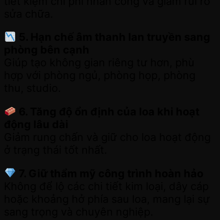
tiết kiệm chi phí nhân công và giảm rủi ro
sửa chữa.
5. Hạn chế âm thanh lan truyền sang
phòng bên cạnh
Giúp tạo không gian riêng tư hơn, phù
hợp với phòng ngủ, phòng họp, phòng
thu, studio.
6. Tăng độ ổn định của loa khi hoạt
động lâu dài
Giảm rung chấn và giữ cho loa hoạt động
ở trạng thái tốt nhất.
7. Giữ thẩm mỹ công trình hoàn hảo
Không để lộ các chi tiết kim loại, dây cáp
hoặc khoảng hở phía sau loa, mang lại sự
sang trọng và chuyên nghiệp.