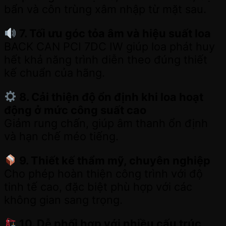
bẩn và côn trùng xâm nhập từ mặt sau.
7. Tối ưu góc tỏa âm và hiệu suất loa
BACK CAN PCI 7DC IW giúp loa phát huy
hết khả năng trình diễn theo đúng thiết
kế chuẩn của hãng.
8. Cải thiện độ ổn định khi loa hoạt
động ở mức công suất cao
Giảm rung chấn, giúp âm thanh ổn định
và hạn chế méo tiếng.
9. Thiết kế thẩm mỹ, chuyên nghiệp
Cho phép hoàn thiện công trình với độ
tinh tế cao, đặc biệt phù hợp với các
không gian sang trọng.
10. Dễ phối hợp với nhiều cấu trúc