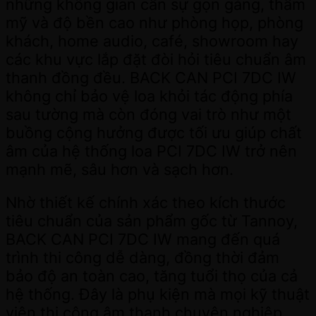
những không gian cần sự gọn gàng, thẩm
mỹ và độ bền cao như phòng họp, phòng
khách, home audio, café, showroom hay
các khu vực lắp đặt đòi hỏi tiêu chuẩn âm
thanh đồng đều. BACK CAN PCI 7DC IW
không chỉ bảo vệ loa khỏi tác động phía
sau tường mà còn đóng vai trò như một
buồng cộng hưởng được tối ưu giúp chất
âm của hệ thống loa PCI 7DC IW trở nên
mạnh mẽ, sâu hơn và sạch hơn.
Nhờ thiết kế chính xác theo kích thước
tiêu chuẩn của sản phẩm gốc từ Tannoy,
BACK CAN PCI 7DC IW mang đến quá
trình thi công dễ dàng, đồng thời đảm
bảo độ an toàn cao, tăng tuổi thọ của cả
hệ thống. Đây là phụ kiện mà mọi kỹ thuật
viên thi công âm thanh chuyên nghiệp