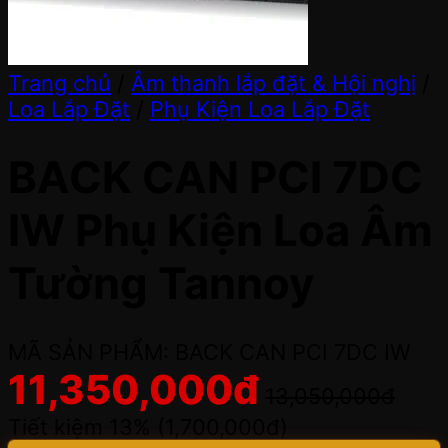
Trang chủ
/
Âm thanh lắp đặt & Hội nghị
/
Loa Lắp Đặt
/
Phụ Kiện Loa Lắp Đặt
BACK CAN PCI 7DC
IW Phụ Kiện Loa Âm
Tường Tannoy
MÃ SẢN PHẨM: BACK CAN PCI 7DC IW
11,350,000
đ
13,050,000
đ
Tiết kiệm 13% (
1,700,000
đ
)