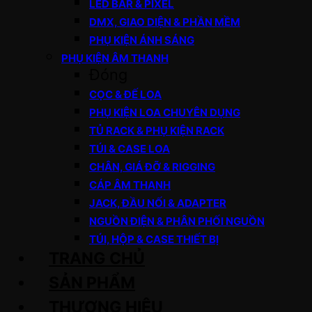
LED BAR & PIXEL
DMX, GIAO DIỆN & PHẦN MỀM
PHỤ KIỆN ÁNH SÁNG
PHỤ KIỆN ÂM THANH
Đóng
CỌC & ĐẾ LOA
PHỤ KIỆN LOA CHUYÊN DỤNG
TỦ RACK & PHỤ KIỆN RACK
TÚI & CASE LOA
CHÂN, GIÁ ĐỠ & RIGGING
CÁP ÂM THANH
JACK, ĐẦU NỐI & ADAPTER
NGUỒN ĐIỆN & PHÂN PHỐI NGUỒN
TÚI, HỘP & CASE THIẾT BỊ
TRANG CHỦ
SẢN PHẨM
THƯƠNG HIỆU