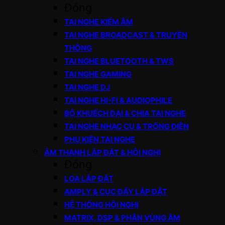
Đóng
TAI NGHE KIỂM ÂM
TAI NGHE BROADCAST & TRUYỀN
THÔNG
TAI NGHE BLUETOOTH & TWS
TAI NGHE GAMING
TAI NGHE DJ
TAI NGHE HI-FI & AUDIOPHILE
BỘ KHUẾCH ĐẠI & CHIA TAI NGHE
TAI NGHE NHẠC CỤ & TRỐNG ĐIỆN
PHỤ KIỆN TAI NGHE
ÂM THANH LẮP ĐẶT & HỘI NGHỊ
Đóng
LOA LẮP ĐẶT
AMPLY & CỤC ĐẨY LẮP ĐẶT
HỆ THỐNG HỘI NGHỊ
MATRIX, DSP & PHÂN VÙNG ÂM