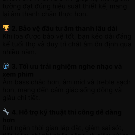
tường đạt đúng hiệu suất thiết kế, mang
lại âm thanh chân thực hơn.
2. Bảo vệ đầu tư âm thanh lâu dài
Khi loa được bảo vệ tốt, bạn kéo dài đáng
kể tuổi thọ và duy trì chất âm ổn định qua
nhiều năm.
3. Tối ưu trải nghiệm nghe nhạc và
xem phim
Âm bass chắc hơn, âm mid và treble sạch
hơn, mang đến cảm giác sống động và
giàu chi tiết.
4. Hỗ trợ kỹ thuật thi công dễ dàng
hơn
Rút ngắn thời gian lắp đặt, giảm sai sót,