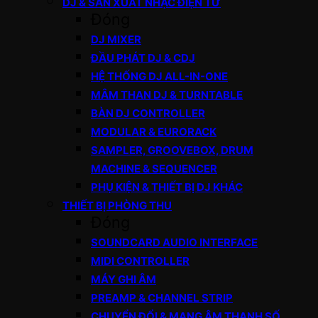
DJ & SẢN XUẤT NHẠC ĐIỆN TỬ
Đóng
DJ MIXER
ĐẦU PHÁT DJ & CDJ
HỆ THỐNG DJ ALL-IN-ONE
MÂM THAN DJ & TURNTABLE
BÀN DJ CONTROLLER
MODULAR & EURORACK
SAMPLER, GROOVEBOX, DRUM
MACHINE & SEQUENCER
PHỤ KIỆN & THIẾT BỊ DJ KHÁC
THIẾT BỊ PHÒNG THU
Đóng
SOUNDCARD AUDIO INTERFACE
MIDI CONTROLLER
MÁY GHI ÂM
PREAMP & CHANNEL STRIP
CHUYỂN ĐỔI & MẠNG ÂM THANH SỐ