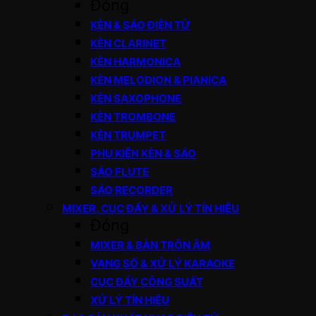
Đóng
KÈN & SÁO ĐIỆN TỬ
KÈN CLARINET
KÈN HARMONICA
KÈN MELODION & PIANICA
KÈN SAXOPHONE
KÈN TROMBONE
KÈN TRUMPET
PHỤ KIỆN KÈN & SÁO
SÁO FLUTE
SÁO RECORDER
MIXER, CỤC ĐẨY & XỬ LÝ TÍN HIỆU
Đóng
MIXER & BÀN TRỘN ÂM
VANG SỐ & XỬ LÝ KARAOKE
CỤC ĐẨY CÔNG SUẤT
XỬ LÝ TÍN HIỆU