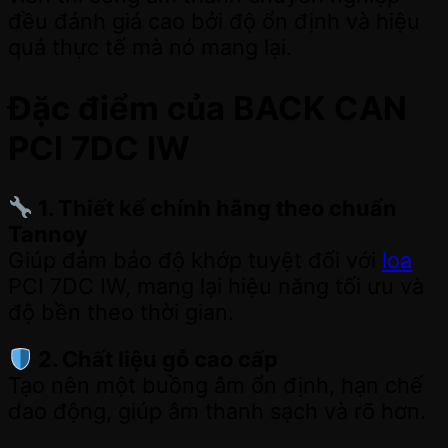
đều đánh giá cao bởi độ ổn định và hiệu
quả thực tế mà nó mang lại.
Đặc điểm của BACK CAN
PCI 7DC IW
1. Thiết kế chính hãng theo chuẩn
Tannoy
Giúp đảm bảo độ khớp tuyệt đối với
loa
PCI 7DC IW, mang lại hiệu năng tối ưu và
độ bền theo thời gian.
2. Chất liệu gỗ cao cấp
Tạo nên một buồng âm ổn định, hạn chế
dao động, giúp âm thanh sạch và rõ hơn.