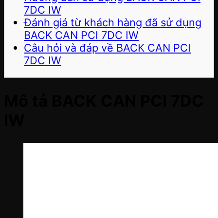
7DC IW
Đánh giá từ khách hàng đã sử dụng
BACK CAN PCI 7DC IW
Câu hỏi và đáp về BACK CAN PCI
7DC IW
Mô tả BACK CAN PCI 7DC
IW