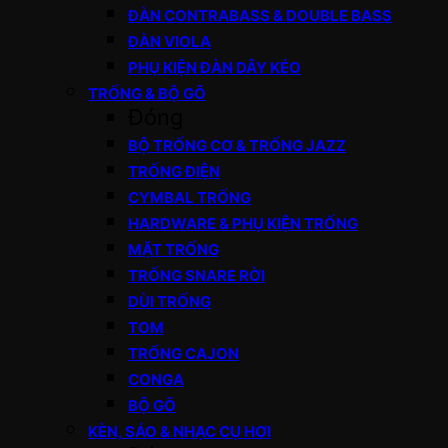
ĐÀN CONTRABASS & DOUBLE BASS
ĐÀN VIOLA
PHỤ KIỆN ĐÀN DÂY KÉO
TRỐNG & BỘ GÕ
Đóng
BỘ TRỐNG CƠ & TRỐNG JAZZ
TRỐNG ĐIỆN
CYMBAL TRỐNG
HARDWARE & PHỤ KIỆN TRỐNG
MẶT TRỐNG
TRỐNG SNARE RỜI
DÙI TRỐNG
TOM
TRỐNG CAJON
CONGA
BỘ GÕ
KÈN, SÁO & NHẠC CỤ HƠI