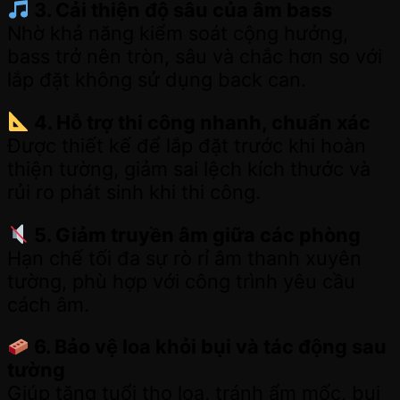
3. Cải thiện độ sâu của âm bass
Nhờ khả năng kiểm soát cộng hưởng,
bass trở nên tròn, sâu và chắc hơn so với
lắp đặt không sử dụng back can.
4. Hỗ trợ thi công nhanh, chuẩn xác
Được thiết kế để lắp đặt trước khi hoàn
thiện tường, giảm sai lệch kích thước và
rủi ro phát sinh khi thi công.
5. Giảm truyền âm giữa các phòng
Hạn chế tối đa sự rò rỉ âm thanh xuyên
tường, phù hợp với công trình yêu cầu
cách âm.
6. Bảo vệ loa khỏi bụi và tác động sau
tường
Giúp tăng tuổi thọ loa, tránh ẩm mốc, bụi