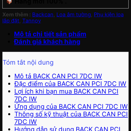
Hàng mới 100% .
Xem thêm :
Backcan
,
Loa âm tường
,
Phụ kiện loa
lắp đặt
,
Tannoy
Mô tả chi tiết sản phẩm
Đánh giá khách hàng
Tóm tắt nội dung
Mô tả BACK CAN PCI 7DC IW
Đặc điểm của BACK CAN PCI 7DC IW
Lợi ích khi bạn mua BACK CAN PCI
7DC IW
Ứng dụng của BACK CAN PCI 7DC IW
Thông số kỹ thuật của BACK CAN PCI
7DC IW
Hướng dẫn sử dụng BACK CAN PCI