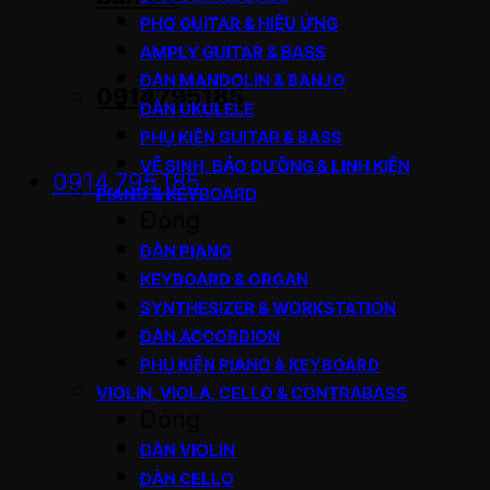
PHƠ GUITAR & HIỆU ỨNG
AMPLY GUITAR & BASS
ĐÀN MANDOLIN & BANJO
0914795185
ĐÀN UKULELE
PHỤ KIỆN GUITAR & BASS
VỆ SINH, BẢO DƯỠNG & LINH KIỆN
0914.795.185
PIANO & KEYBOARD
Đóng
ĐÀN PIANO
KEYBOARD & ORGAN
SYNTHESIZER & WORKSTATION
ĐÀN ACCORDION
PHỤ KIỆN PIANO & KEYBOARD
VIOLIN, VIOLA, CELLO & CONTRABASS
Đóng
ĐÀN VIOLIN
ĐÀN CELLO