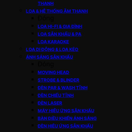
THANH
LOA & HỆ THỐNG ÂM THANH
Đóng
LOA HI-FI & GIA ĐÌNH
LOA SÂN KHẤU & PA
LOA KARAOKE
LOA DI ĐỘNG & LOA KÉO
ÁNH SÁNG SÂN KHẤU
Đóng
MOVING HEAD
STROBE & BLINDER
ĐÈN PAR & WASH TĨNH
ĐÈN CHIẾU TĨNH
ĐÈN LASER
MÁY HIỆU ỨNG SÂN KHẤU
BÀN ĐIỀU KHIỂN ÁNH SÁNG
ĐÈN HIỆU ỨNG SÂN KHẤU