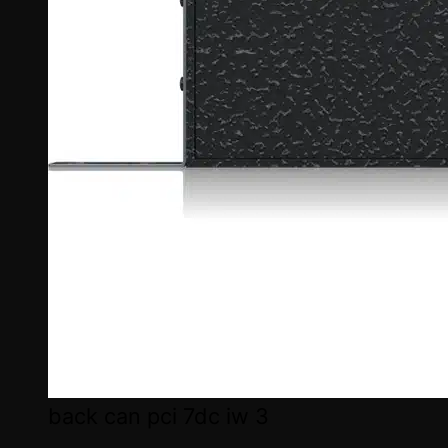
back can pci 7dc iw 3