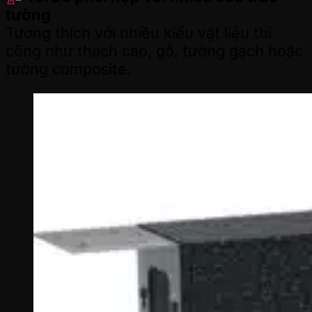
tường
Tương thích với nhiều kiểu vật liệu thi
công như thạch cao, gỗ, tường gạch hoặc
tường composite.