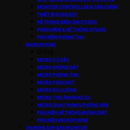
MONITOR CONTROLLER & CÂN CHỈNH
THIẾT BỊ PODCAST
HỆ THỐNG KIỂM ÂM STUDIO
PHẦN MỀM & HỆ THỐNG STUDIO
PHỤ KIỆN PHÒNG THU
MICROPHONE
Đóng
MICRO CÓ DÂY
MICRO KHÔNG DÂY
MICRO PHÒNG THU
MICRO PODCAST
MICRO ĐO LƯỜNG
MICRO THU ÂM NHẠC CỤ
MICRO QUAY PHIM & PHỎNG VẤN
PHỤ KIỆN HỆ THỐNG KHÔNG DÂY
PHỤ KIỆN MICROPHONE
TAI NGHE & IN-EAR MONITOR