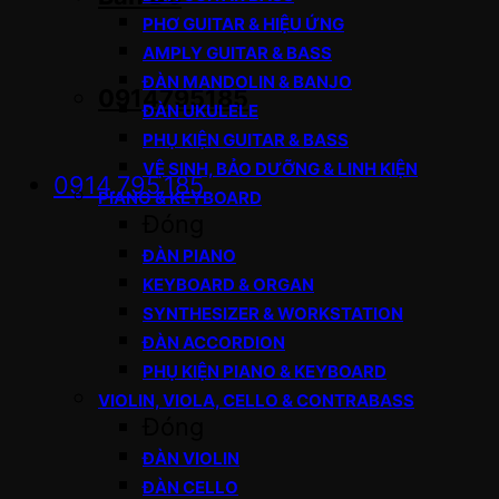
PHƠ GUITAR & HIỆU ỨNG
AMPLY GUITAR & BASS
ĐÀN MANDOLIN & BANJO
0914795185
ĐÀN UKULELE
PHỤ KIỆN GUITAR & BASS
VỆ SINH, BẢO DƯỠNG & LINH KIỆN
0914.795.185
PIANO & KEYBOARD
Đóng
ĐÀN PIANO
KEYBOARD & ORGAN
SYNTHESIZER & WORKSTATION
ĐÀN ACCORDION
PHỤ KIỆN PIANO & KEYBOARD
VIOLIN, VIOLA, CELLO & CONTRABASS
Đóng
ĐÀN VIOLIN
ĐÀN CELLO