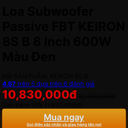
Loa Subwoofer
Passive FBT KEIRON
8S B 8 Inch 600W
Màu Đen
MÃ SẢN PHẨM: KEIRON 8S B
4.67
trên 5 dựa trên
6
đánh giá
10,830,000
đ
12,450,000
đ
Tiết kiệm 13% (
1,620,000
đ
)
Mua ngay
Gọi điện xác nhận và giao hàng tận nơi