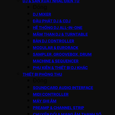
DJ & SẢN XUẤT NHẠC ĐIỆN TỬ
Đóng
DJ MIXER
ĐẦU PHÁT DJ & CDJ
HỆ THỐNG DJ ALL-IN-ONE
MÂM THAN DJ & TURNTABLE
BÀN DJ CONTROLLER
MODULAR & EURORACK
SAMPLER, GROOVEBOX, DRUM
MACHINE & SEQUENCER
PHỤ KIỆN & THIẾT BỊ DJ KHÁC
THIẾT BỊ PHÒNG THU
Đóng
SOUNDCARD AUDIO INTERFACE
MIDI CONTROLLER
MÁY GHI ÂM
PREAMP & CHANNEL STRIP
CHUYỂN ĐỔI & MẠNG ÂM THANH SỐ