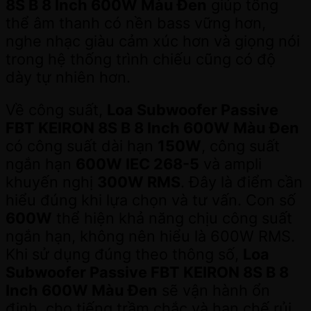
8S B 8 Inch 600W Màu Đen
giúp tổng
thể âm thanh có nền bass vững hơn,
nghe nhạc giàu cảm xúc hơn và giọng nói
trong hệ thống trình chiếu cũng có độ
dày tự nhiên hơn.
Về công suất,
Loa Subwoofer Passive
FBT KEIRON 8S B 8 Inch 600W Màu Đen
có công suất dài hạn
150W
, công suất
ngắn hạn
600W IEC 268-5
và ampli
khuyến nghị
300W RMS
. Đây là điểm cần
hiểu đúng khi lựa chọn và tư vấn. Con số
600W
thể hiện khả năng chịu công suất
ngắn hạn, không nên hiểu là 600W RMS.
Khi sử dụng đúng theo thông số,
Loa
Subwoofer Passive FBT KEIRON 8S B 8
Inch 600W Màu Đen
sẽ vận hành ổn
định, cho tiếng trầm chắc và hạn chế rủi