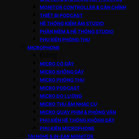
MONITOR CONTROLLER & CÂN CHỈNH
THIẾT BỊ PODCAST
HỆ THỐNG KIỂM ÂM STUDIO
PHẦN MỀM & HỆ THỐNG STUDIO
PHỤ KIỆN PHÒNG THU
MICROPHONE
Đóng
MICRO CÓ DÂY
MICRO KHÔNG DÂY
MICRO PHÒNG THU
MICRO PODCAST
MICRO ĐO LƯỜNG
MICRO THU ÂM NHẠC CỤ
MICRO QUAY PHIM & PHỎNG VẤN
PHỤ KIỆN HỆ THỐNG KHÔNG DÂY
PHỤ KIỆN MICROPHONE
TAI NGHE & IN-EAR MONITOR