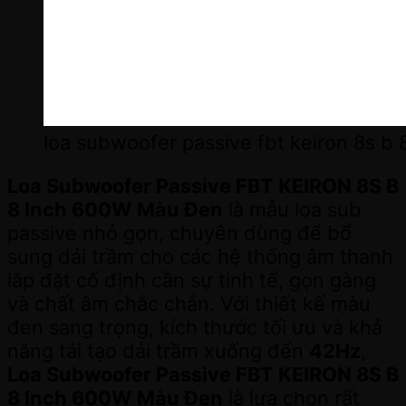
loa subwoofer passive fbt keiron 8s b
Loa Subwoofer Passive FBT KEIRON 8S B
8 Inch 600W Màu Đen
là mẫu loa sub
passive nhỏ gọn, chuyên dùng để bổ
sung dải trầm cho các hệ thống âm thanh
lắp đặt cố định cần sự tinh tế, gọn gàng
và chất âm chắc chắn. Với thiết kế màu
đen sang trọng, kích thước tối ưu và khả
năng tái tạo dải trầm xuống đến
42Hz
,
Loa Subwoofer Passive FBT KEIRON 8S B
8 Inch 600W Màu Đen
là lựa chọn rất