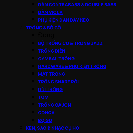
ĐÀN CONTRABASS & DOUBLE BASS
ĐÀN VIOLA
PHỤ KIỆN ĐÀN DÂY KÉO
TRỐNG & BỘ GÕ
Đóng
BỘ TRỐNG CƠ & TRỐNG JAZZ
TRỐNG ĐIỆN
CYMBAL TRỐNG
HARDWARE & PHỤ KIỆN TRỐNG
MẶT TRỐNG
TRỐNG SNARE RỜI
DÙI TRỐNG
TOM
TRỐNG CAJON
CONGA
BỘ GÕ
KÈN, SÁO & NHẠC CỤ HƠI