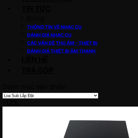
TIN TỨC
Đóng
THÔNG TIN VỀ NHẠC CỤ
ĐÁNH GIÁ NHẠC CỤ
CÁC VẤN ĐỀ THU ÂM – THIẾT BỊ
ĐÁNH GIÁ THIẾT BỊ ÂM THANH
LIÊN HỆ
TRẢ GÓP
Danh mục sản phẩm
-13%