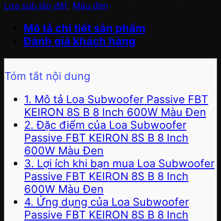
Loa sub lắp đặt
,
Màu đen
Mô tả chi tiết sản phẩm
Đánh giá khách hàng
Tóm tắt nội dung
1. Mô tả Loa Subwoofer Passive FBT
KEIRON 8S B 8 Inch 600W Màu Đen
2. Đặc điểm của Loa Subwoofer
Passive FBT KEIRON 8S B 8 Inch
600W Màu Đen
3. Lợi ích khi bạn mua Loa Subwoofer
Passive FBT KEIRON 8S B 8 Inch
600W Màu Đen
4. Ứng dụng của Loa Subwoofer
Passive FBT KEIRON 8S B 8 Inch