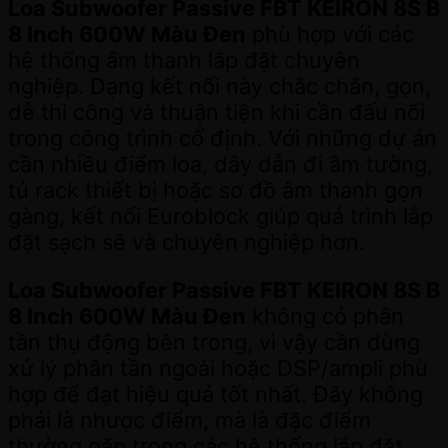
Loa Subwoofer Passive FBT KEIRON 8S B
8 Inch 600W Màu Đen
phù hợp với các
hệ thống âm thanh lắp đặt chuyên
nghiệp. Dạng kết nối này chắc chắn, gọn,
dễ thi công và thuận tiện khi cần đấu nối
trong công trình cố định. Với những dự án
cần nhiều điểm loa, dây dẫn đi âm tường,
tủ rack thiết bị hoặc sơ đồ âm thanh gọn
gàng, kết nối Euroblock giúp quá trình lắp
đặt sạch sẽ và chuyên nghiệp hơn.
Loa Subwoofer Passive FBT KEIRON 8S B
8 Inch 600W Màu Đen
không có phân
tần thụ động bên trong, vì vậy cần dùng
xử lý phân tần ngoài hoặc DSP/ampli phù
hợp để đạt hiệu quả tốt nhất. Đây không
phải là nhược điểm, mà là đặc điểm
thường gặp trong các hệ thống lắp đặt