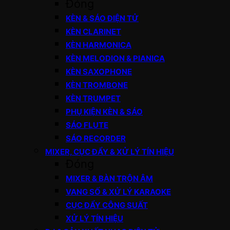
Đóng
KÈN & SÁO ĐIỆN TỬ
KÈN CLARINET
KÈN HARMONICA
KÈN MELODION & PIANICA
KÈN SAXOPHONE
KÈN TROMBONE
KÈN TRUMPET
PHỤ KIỆN KÈN & SÁO
SÁO FLUTE
SÁO RECORDER
MIXER, CỤC ĐẨY & XỬ LÝ TÍN HIỆU
Đóng
MIXER & BÀN TRỘN ÂM
VANG SỐ & XỬ LÝ KARAOKE
CỤC ĐẨY CÔNG SUẤT
XỬ LÝ TÍN HIỆU