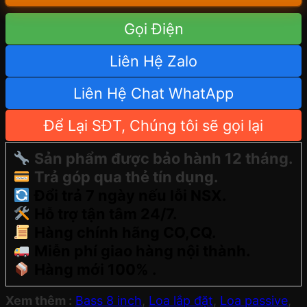
Gọi Điện
Liên Hệ Zalo
Liên Hệ Chat WhatApp
Để Lại SĐT, Chúng tôi sẽ gọi lại
Sản phẩm được bảo hành 12 tháng.
Trả góp qua thẻ tín dụng.
Đổi trả 7 ngày nếu lỗi NSX.
Hỗ trợ tận tâm 24/7.
Hàng chính hãng CO,CQ.
Miễn phí giao hàng nội thành.
Hàng mới 100% .
Xem thêm :
Bass 8 inch
,
Loa lắp đặt
,
Loa passive
,