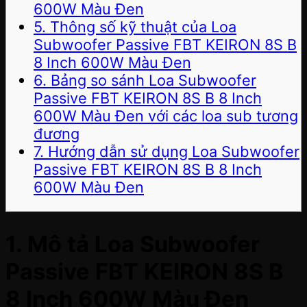
600W Màu Đen
5. Thông số kỹ thuật của Loa
Subwoofer Passive FBT KEIRON 8S B
8 Inch 600W Màu Đen
6. Bảng so sánh Loa Subwoofer
Passive FBT KEIRON 8S B 8 Inch
600W Màu Đen với các loa sub tương
đương
7. Hướng dẫn sử dụng Loa Subwoofer
Passive FBT KEIRON 8S B 8 Inch
600W Màu Đen
1. Mô tả Loa Subwoofer
Passive FBT KEIRON 8S B
8 Inch 600W Màu Đen