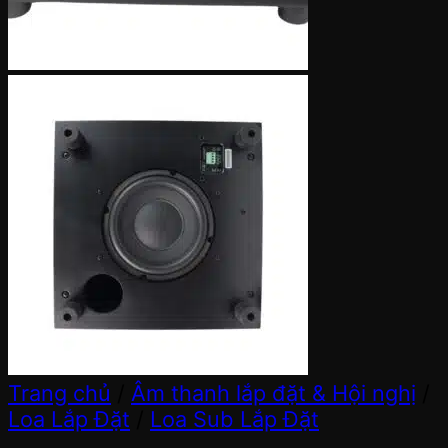
Trang chủ
/
Âm thanh lắp đặt & Hội nghị
/
Loa Lắp Đặt
/
Loa Sub Lắp Đặt