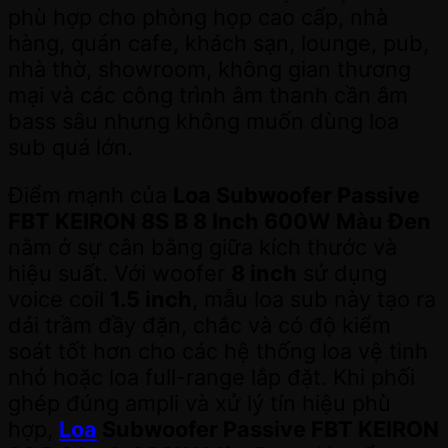
phù hợp cho phòng họp cao cấp, nhà
hàng, quán cafe, khách sạn, lounge, pub,
nhà thờ, showroom, không gian thương
mại và các công trình âm thanh cần âm
bass sâu nhưng không muốn dùng loa
sub quá lớn.
Điểm mạnh của
Loa Subwoofer Passive
FBT KEIRON 8S B 8 Inch 600W Màu Đen
nằm ở sự cân bằng giữa kích thước và
hiệu suất. Với woofer
8 inch
sử dụng
voice coil
1.5 inch
, mẫu loa sub này tạo ra
dải trầm đầy đặn, chắc và có độ kiểm
soát tốt hơn cho các hệ thống loa vệ tinh
nhỏ hoặc loa full-range lắp đặt. Khi phối
ghép đúng ampli và xử lý tín hiệu phù
hợp,
Loa
Subwoofer Passive FBT KEIRON