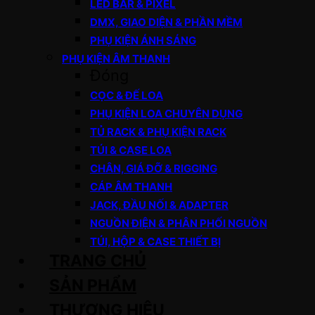
LED BAR & PIXEL
DMX, GIAO DIỆN & PHẦN MỀM
PHỤ KIỆN ÁNH SÁNG
PHỤ KIỆN ÂM THANH
Đóng
CỌC & ĐẾ LOA
PHỤ KIỆN LOA CHUYÊN DỤNG
TỦ RACK & PHỤ KIỆN RACK
TÚI & CASE LOA
CHÂN, GIÁ ĐỠ & RIGGING
CÁP ÂM THANH
JACK, ĐẦU NỐI & ADAPTER
NGUỒN ĐIỆN & PHÂN PHỐI NGUỒN
TÚI, HỘP & CASE THIẾT BỊ
TRANG CHỦ
SẢN PHẨM
THƯƠNG HIỆU