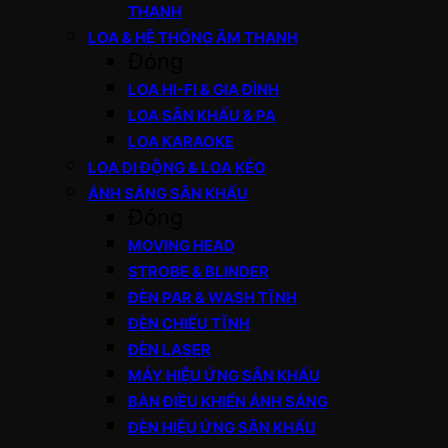
THANH
LOA & HỆ THỐNG ÂM THANH
Đóng
LOA HI-FI & GIA ĐÌNH
LOA SÂN KHẤU & PA
LOA KARAOKE
LOA DI ĐỘNG & LOA KÉO
ÁNH SÁNG SÂN KHẤU
Đóng
MOVING HEAD
STROBE & BLINDER
ĐÈN PAR & WASH TĨNH
ĐÈN CHIẾU TĨNH
ĐÈN LASER
MÁY HIỆU ỨNG SÂN KHẤU
BÀN ĐIỀU KHIỂN ÁNH SÁNG
ĐÈN HIỆU ỨNG SÂN KHẤU