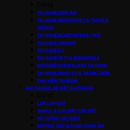
Đóng
TAI NGHE KIỂM ÂM
TAI NGHE BROADCAST & TRUYỀN
THÔNG
TAI NGHE BLUETOOTH & TWS
TAI NGHE GAMING
TAI NGHE DJ
TAI NGHE HI-FI & AUDIOPHILE
BỘ KHUẾCH ĐẠI & CHIA TAI NGHE
TAI NGHE NHẠC CỤ & TRỐNG ĐIỆN
PHỤ KIỆN TAI NGHE
ÂM THANH LẮP ĐẶT & HỘI NGHỊ
Đóng
LOA LẮP ĐẶT
AMPLY & CỤC ĐẨY LẮP ĐẶT
HỆ THỐNG HỘI NGHỊ
MATRIX, DSP & PHÂN VÙNG ÂM