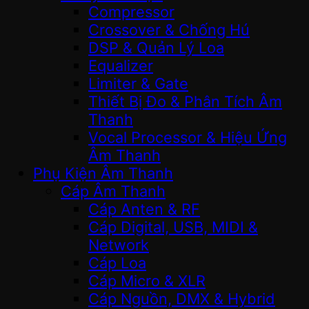
Compressor
Crossover & Chống Hú
DSP & Quản Lý Loa
Equalizer
Limiter & Gate
Thiết Bị Đo & Phân Tích Âm
Thanh
Vocal Processor & Hiệu Ứng
Âm Thanh
Phụ Kiện Âm Thanh
Cáp Âm Thanh
Cáp Anten & RF
Cáp Digital, USB, MIDI &
Network
Cáp Loa
Cáp Micro & XLR
Cáp Nguồn, DMX & Hybrid