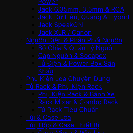
Power
Jack 6.35mm, 3.5mm & RCA
Jack Dữ Liệu, Quang & Hybrid
Jack SpeakON
Jack XLR / Canon
Nguồn Điện & Phân Phối Nguồn
Bộ Chia & Quản Lý Nguồn
Cáp Nguồn & Socapex
Tủ Điện & Power Box Sân
Khấu
Phụ Kiện Loa Chuyên Dụng
Tủ Rack & Phụ Kiện Rack
Phụ Kiện Rack & Bánh Xe
Rack Mixer & Combo Rack
Tủ Rack Tiêu Chuẩn
Túi & Case Loa
Túi, Hộp & Case Thiết Bị
Case Micro & Wireless