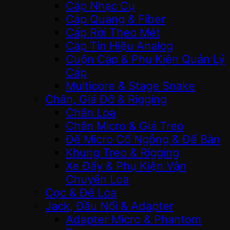
Cáp Nhạc Cụ
Cáp Quang & Fiber
Cáp Rời Theo Mét
Cáp Tín Hiệu Analog
Cuộn Cáp & Phụ Kiện Quản Lý
Cáp
Multicore & Stage Snake
Chân, Giá Đỡ & Rigging
Chân Loa
Chân Micro & Giá Treo
Đế Micro Cổ Ngỗng & Để Bàn
Khung Treo & Rigging
Xe Đẩy & Phụ Kiện Vận
Chuyển Loa
Cọc & Đế Loa
Jack, Đầu Nối & Adapter
Adapter Micro & Phantom