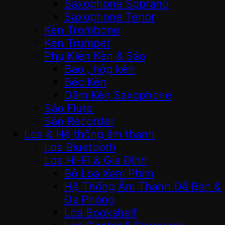
Saxophone Soprano
Saxophone Tenor
Kèn Trombone
Kèn Trumpet
Phụ Kiện Kèn & Sáo
Bao , hộp kèn
Béc Kèn
Dăm Kèn Saxophone
Sáo Flute
Sáo Recorder
Loa & Hệ thống âm thanh
Loa Bluetooth
Loa Hi-Fi & Gia Đình
Bộ Loa Xem Phim
Hệ Thống Âm Thanh Để Bàn &
Đa Phòng
Loa Bookshelf