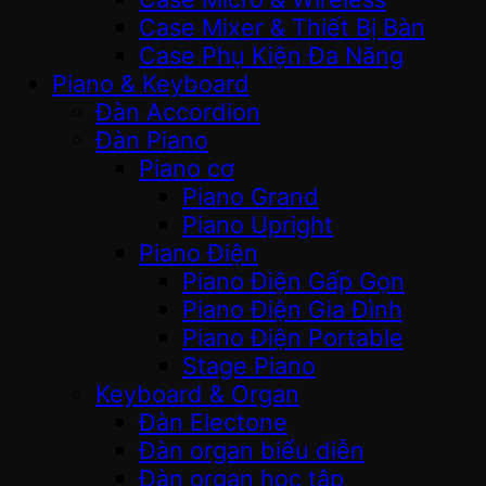
Case Mixer & Thiết Bị Bàn
Case Phụ Kiện Đa Năng
Piano & Keyboard
Đàn Accordion
Đàn Piano
Piano cơ
Piano Grand
Piano Upright
Piano Điện
Piano Điện Gấp Gọn
Piano Điện Gia Đình
Piano Điện Portable
Stage Piano
Keyboard & Organ
Đàn Electone
Đàn organ biểu diễn
Đàn organ học tập