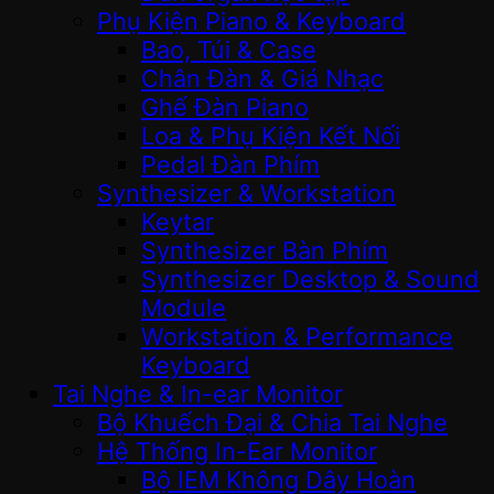
Phụ Kiện Piano & Keyboard
Bao, Túi & Case
Chân Đàn & Giá Nhạc
Ghế Đàn Piano
Loa & Phụ Kiện Kết Nối
Pedal Đàn Phím
Synthesizer & Workstation
Keytar
Synthesizer Bàn Phím
Synthesizer Desktop & Sound
Module
Workstation & Performance
Keyboard
Tai Nghe & In-ear Monitor
Bộ Khuếch Đại & Chia Tai Nghe
Hệ Thống In-Ear Monitor
Bộ IEM Không Dây Hoàn