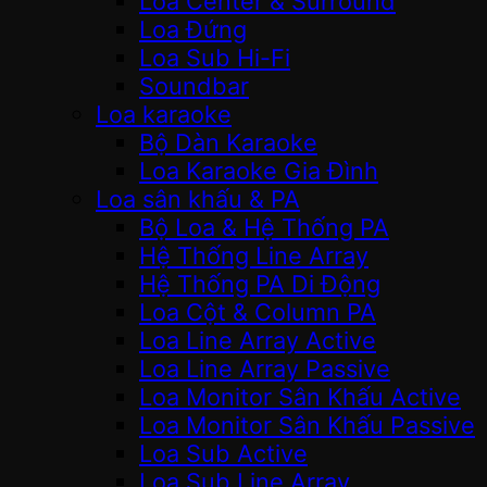
Loa Center & Surround
Loa Đứng
Loa Sub Hi-Fi
Soundbar
Loa karaoke
Bộ Dàn Karaoke
Loa Karaoke Gia Đình
Loa sân khấu & PA
Bộ Loa & Hệ Thống PA
Hệ Thống Line Array
Hệ Thống PA Di Động
Loa Cột & Column PA
Loa Line Array Active
Loa Line Array Passive
Loa Monitor Sân Khấu Active
Loa Monitor Sân Khấu Passive
Loa Sub Active
Loa Sub Line Array