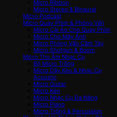
Micro Ribbon
Micro Stereo & Binaural
Micro Podcast
Micro Quay Phim & Phỏng Vấn
Micro Cài Áo Cho Quay Phim
Micro Cho Máy Ảnh
Micro Phỏng Vấn Cầm Tay
Micro Shotgun & Boom
Micro Thu Âm Nhạc Cụ
Bộ Micro Trống
Micro Dây Kéo & Nhạc Cụ
Acoustic
Micro Guitar
Micro Kèn
Micro Nhạc Cụ Đa Năng
Micro Piano
Micro Trống & Percussion