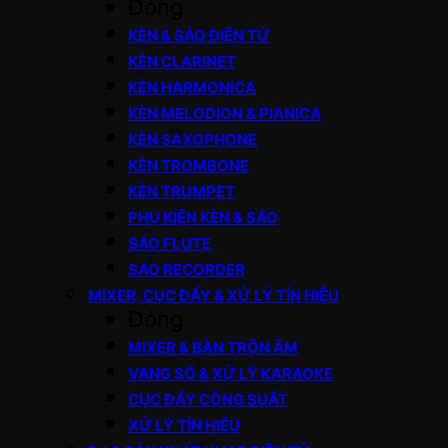
Đóng
KÈN & SÁO ĐIỆN TỬ
KÈN CLARINET
KÈN HARMONICA
KÈN MELODION & PIANICA
KÈN SAXOPHONE
KÈN TROMBONE
KÈN TRUMPET
PHỤ KIỆN KÈN & SÁO
SÁO FLUTE
SÁO RECORDER
MIXER, CỤC ĐẨY & XỬ LÝ TÍN HIỆU
Đóng
MIXER & BÀN TRỘN ÂM
VANG SỐ & XỬ LÝ KARAOKE
CỤC ĐẨY CÔNG SUẤT
XỬ LÝ TÍN HIỆU