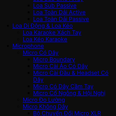
Loa Sub Passive
Loa Toàn Dải Active
Loa Toàn Dải Passive
Loa Di Động & Loa Kéo
Loa Karaoke Xách Tay
Loa Kéo Karaoke
Microphone
Micro Có Dây
Micro Boundary
Micro Cài Áo Có Dây
Micro Cài Đầu & Headset Có
Dây
Micro Có Dây Cầm Tay
Micro Cổ Ngỗng & Hội Nghị
Micro Đo Lường
Micro Không Dây
Bộ Chuyển Đổi Micro XLR