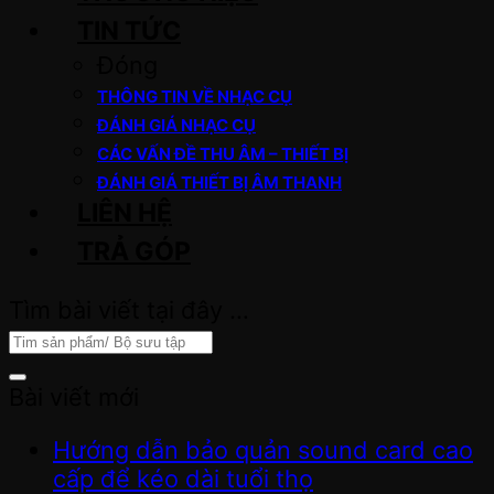
TIN TỨC
Đóng
THÔNG TIN VỀ NHẠC CỤ
ĐÁNH GIÁ NHẠC CỤ
CÁC VẤN ĐỀ THU ÂM – THIẾT BỊ
ĐÁNH GIÁ THIẾT BỊ ÂM THANH
LIÊN HỆ
TRẢ GÓP
Tìm bài viết tại đây …
Bài viết mới
Hướng dẫn bảo quản sound card cao
cấp để kéo dài tuổi thọ