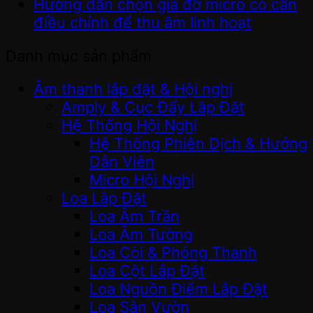
Hướng dẫn chọn giá đỡ micro có cần
điều chỉnh để thu âm linh hoạt
Danh mục sản phẩm
Âm thanh lắp đặt & Hội nghị
Amply & Cục Đẩy Lắp Đặt
Hệ Thống Hội Nghị
Hệ Thống Phiên Dịch & Hướng
Dẫn Viên
Micro Hội Nghị
Loa Lắp Đặt
Loa Âm Trần
Loa Âm Tường
Loa Còi & Phóng Thanh
Loa Cột Lắp Đặt
Loa Nguồn Điểm Lắp Đặt
Loa Sân Vườn