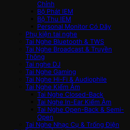
Chỉnh
Bộ Phát IEM
Bộ Thu IEM
Personal Monitor Có Dây
Phụ kiện tai nghe
Tai Nghe Bluetooth & TWS
Tai Nghe Broadcast & Truyền
Thông
Tai nghe DJ
Tai Nghe Gaming
Tai Nghe Hi-Fi & Audiophile
Tai Nghe Kiểm Âm
Tai Nghe Closed-Back
Tai Nghe In-Ear Kiểm Âm
Tai Nghe Open-Back & Semi-
Open
Tai Nghe Nhạc Cụ & Trống Điện