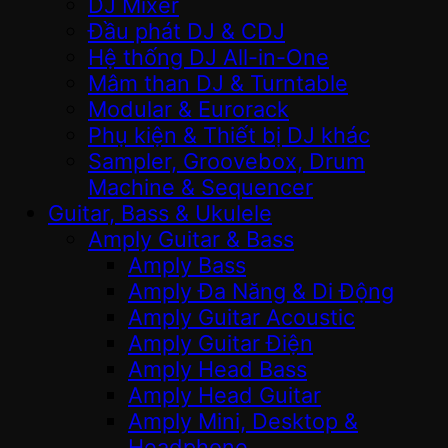
DJ Mixer
Đầu phát DJ & CDJ
Hệ thống DJ All-in-One
Mâm than DJ & Turntable
Modular & Eurorack
Phụ kiện & Thiết bị DJ khác
Sampler, Groovebox, Drum
Machine & Sequencer
Guitar, Bass & Ukulele
Amply Guitar & Bass
Amply Bass
Amply Đa Năng & Di Động
Amply Guitar Acoustic
Amply Guitar Điện
Amply Head Bass
Amply Head Guitar
Amply Mini, Desktop &
Headphone