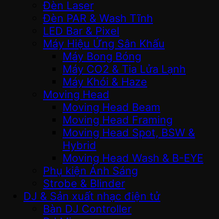
Đèn Laser
Đèn PAR & Wash Tĩnh
LED Bar & Pixel
Máy Hiệu Ứng Sân Khấu
Máy Bong Bóng
Máy CO2 & Tia Lửa Lạnh
Máy Khói & Haze
Moving Head
Moving Head Beam
Moving Head Framing
Moving Head Spot, BSW &
Hybrid
Moving Head Wash & B-EYE
Phụ kiện Ánh Sáng
Strobe & Blinder
DJ & Sản xuất nhạc điện tử
Bàn DJ Controller