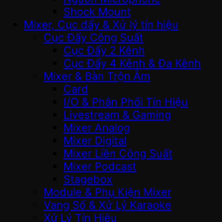
Shock Mount
Mixer, Cục đẩy & Xử lý tín hiệu
Cục Đẩy Công Suất
Cục Đẩy 2 Kênh
Cục Đẩy 4 Kênh & Đa Kênh
Mixer & Bàn Trộn Âm
Card
I/O & Phân Phối Tín Hiệu
Livestream & Gaming
Mixer Analog
Mixer Digital
Mixer Liền Công Suất
Mixer Podcast
Stagebox
Module & Phụ Kiện Mixer
Vang Số & Xử Lý Karaoke
Xử Lý Tín Hiệu