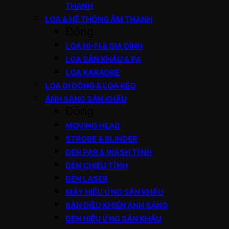
THANH
LOA & HỆ THỐNG ÂM THANH
Đóng
LOA HI-FI & GIA ĐÌNH
LOA SÂN KHẤU & PA
LOA KARAOKE
LOA DI ĐỘNG & LOA KÉO
ÁNH SÁNG SÂN KHẤU
Đóng
MOVING HEAD
STROBE & BLINDER
ĐÈN PAR & WASH TĨNH
ĐÈN CHIẾU TĨNH
ĐÈN LASER
MÁY HIỆU ỨNG SÂN KHẤU
BÀN ĐIỀU KHIỂN ÁNH SÁNG
ĐÈN HIỆU ỨNG SÂN KHẤU