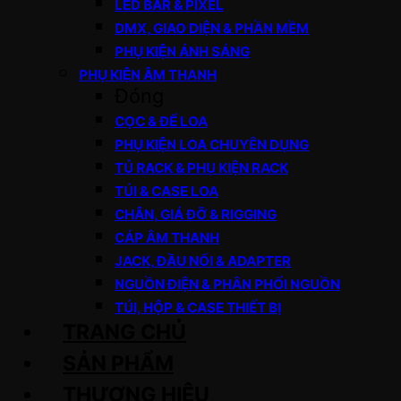
LED BAR & PIXEL
DMX, GIAO DIỆN & PHẦN MỀM
PHỤ KIỆN ÁNH SÁNG
PHỤ KIỆN ÂM THANH
Đóng
CỌC & ĐẾ LOA
PHỤ KIỆN LOA CHUYÊN DỤNG
TỦ RACK & PHỤ KIỆN RACK
TÚI & CASE LOA
CHÂN, GIÁ ĐỠ & RIGGING
CÁP ÂM THANH
JACK, ĐẦU NỐI & ADAPTER
NGUỒN ĐIỆN & PHÂN PHỐI NGUỒN
TÚI, HỘP & CASE THIẾT BỊ
TRANG CHỦ
SẢN PHẨM
THƯƠNG HIỆU