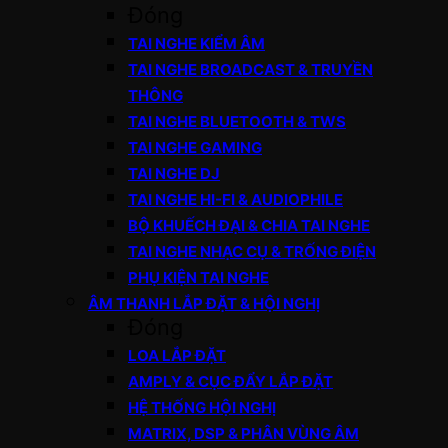
Đóng
TAI NGHE KIỂM ÂM
TAI NGHE BROADCAST & TRUYỀN
THÔNG
TAI NGHE BLUETOOTH & TWS
TAI NGHE GAMING
TAI NGHE DJ
TAI NGHE HI-FI & AUDIOPHILE
BỘ KHUẾCH ĐẠI & CHIA TAI NGHE
TAI NGHE NHẠC CỤ & TRỐNG ĐIỆN
PHỤ KIỆN TAI NGHE
ÂM THANH LẮP ĐẶT & HỘI NGHỊ
Đóng
LOA LẮP ĐẶT
AMPLY & CỤC ĐẨY LẮP ĐẶT
HỆ THỐNG HỘI NGHỊ
MATRIX, DSP & PHÂN VÙNG ÂM