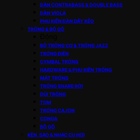
ĐÀN CONTRABASS & DOUBLE BASS
ĐÀN VIOLA
PHỤ KIỆN ĐÀN DÂY KÉO
TRỐNG & BỘ GÕ
Đóng
BỘ TRỐNG CƠ & TRỐNG JAZZ
TRỐNG ĐIỆN
CYMBAL TRỐNG
HARDWARE & PHỤ KIỆN TRỐNG
MẶT TRỐNG
TRỐNG SNARE RỜI
DÙI TRỐNG
TOM
TRỐNG CAJON
CONGA
BỘ GÕ
KÈN, SÁO & NHẠC CỤ HƠI