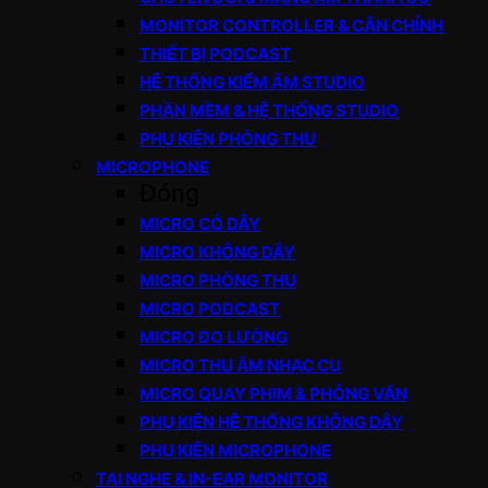
MONITOR CONTROLLER & CÂN CHỈNH
THIẾT BỊ PODCAST
HỆ THỐNG KIỂM ÂM STUDIO
PHẦN MỀM & HỆ THỐNG STUDIO
PHỤ KIỆN PHÒNG THU
MICROPHONE
Đóng
MICRO CÓ DÂY
MICRO KHÔNG DÂY
MICRO PHÒNG THU
MICRO PODCAST
MICRO ĐO LƯỜNG
MICRO THU ÂM NHẠC CỤ
MICRO QUAY PHIM & PHỎNG VẤN
PHỤ KIỆN HỆ THỐNG KHÔNG DÂY
PHỤ KIỆN MICROPHONE
TAI NGHE & IN-EAR MONITOR