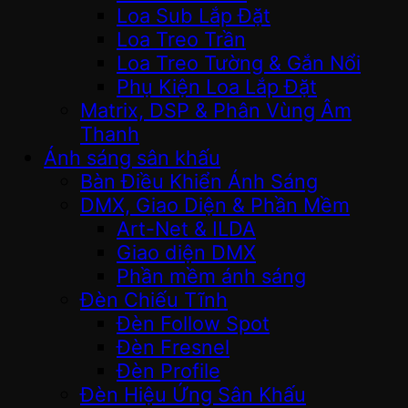
Loa Sub Lắp Đặt
Loa Treo Trần
Loa Treo Tường & Gắn Nổi
Phụ Kiện Loa Lắp Đặt
Matrix, DSP & Phân Vùng Âm
Thanh
Ánh sáng sân khấu
Bàn Điều Khiển Ánh Sáng
DMX, Giao Diện & Phần Mềm
Art-Net & ILDA
Giao diện DMX
Phần mềm ánh sáng
Đèn Chiếu Tĩnh
Đèn Follow Spot
Đèn Fresnel
Đèn Profile
Đèn Hiệu Ứng Sân Khấu