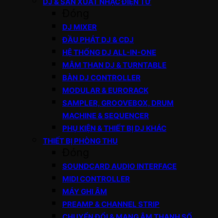
DJ & SẢN XUẤT NHẠC ĐIỆN TỬ
Đóng
DJ MIXER
ĐẦU PHÁT DJ & CDJ
HỆ THỐNG DJ ALL-IN-ONE
MÂM THAN DJ & TURNTABLE
BÀN DJ CONTROLLER
MODULAR & EURORACK
SAMPLER, GROOVEBOX, DRUM
MACHINE & SEQUENCER
PHỤ KIỆN & THIẾT BỊ DJ KHÁC
THIẾT BỊ PHÒNG THU
Đóng
SOUNDCARD AUDIO INTERFACE
MIDI CONTROLLER
MÁY GHI ÂM
PREAMP & CHANNEL STRIP
CHUYỂN ĐỔI & MẠNG ÂM THANH SỐ