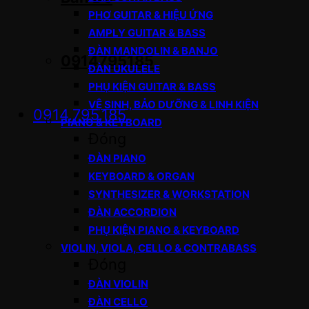
PHƠ GUITAR & HIỆU ỨNG
AMPLY GUITAR & BASS
ĐÀN MANDOLIN & BANJO
0914795185
ĐÀN UKULELE
PHỤ KIỆN GUITAR & BASS
VỆ SINH, BẢO DƯỠNG & LINH KIỆN
0914.795.185
PIANO & KEYBOARD
Đóng
ĐÀN PIANO
KEYBOARD & ORGAN
SYNTHESIZER & WORKSTATION
ĐÀN ACCORDION
PHỤ KIỆN PIANO & KEYBOARD
VIOLIN, VIOLA, CELLO & CONTRABASS
Đóng
ĐÀN VIOLIN
ĐÀN CELLO