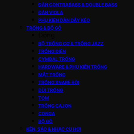
ĐÀN CONTRABASS & DOUBLE BASS
ĐÀN VIOLA
PHỤ KIỆN ĐÀN DÂY KÉO
TRỐNG & BỘ GÕ
Đóng
BỘ TRỐNG CƠ & TRỐNG JAZZ
TRỐNG ĐIỆN
CYMBAL TRỐNG
HARDWARE & PHỤ KIỆN TRỐNG
MẶT TRỐNG
TRỐNG SNARE RỜI
DÙI TRỐNG
TOM
TRỐNG CAJON
CONGA
BỘ GÕ
KÈN, SÁO & NHẠC CỤ HƠI