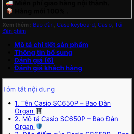
Miễn phí giao hàng nội thành.
Hàng mới 100% .
Xem thêm :
Bao đàn
,
Case keyboard
,
Casio
,
Túi
đàn phím
Mô tả chi tiết sản phẩm
Thông tin bổ sung
Đánh giá (6)
Đánh giá khách hàng
Tóm tắt nội dung
1. Tên Casio SC650P – Bao Đàn
Organ
2. Mô tả Casio SC650P – Bao Đàn
Organ