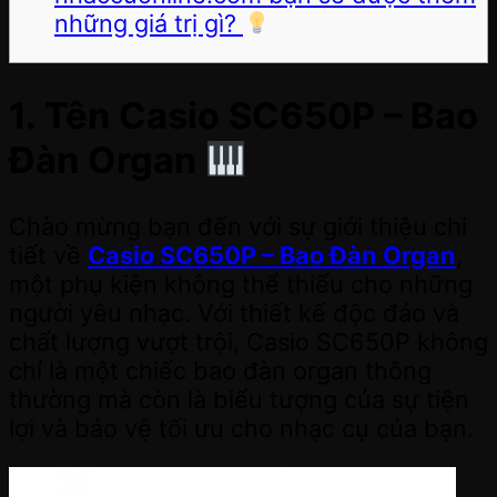
những giá trị gì?
1. Tên Casio SC650P – Bao
Đàn Organ
Chào mừng bạn đến với sự giới thiệu chi
tiết về
Casio SC650P – Bao Đàn Organ
,
một phụ kiện không thể thiếu cho những
người yêu nhạc. Với thiết kế độc đáo và
chất lượng vượt trội, Casio SC650P không
chỉ là một chiếc bao đàn organ thông
thường mà còn là biểu tượng của sự tiện
lợi và bảo vệ tối ưu cho nhạc cụ của bạn.