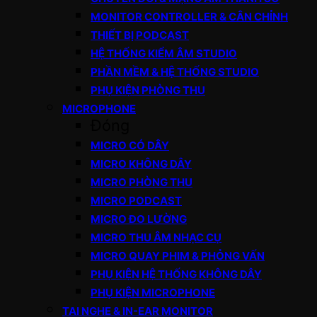
MONITOR CONTROLLER & CÂN CHỈNH
THIẾT BỊ PODCAST
HỆ THỐNG KIỂM ÂM STUDIO
PHẦN MỀM & HỆ THỐNG STUDIO
PHỤ KIỆN PHÒNG THU
MICROPHONE
Đóng
MICRO CÓ DÂY
MICRO KHÔNG DÂY
MICRO PHÒNG THU
MICRO PODCAST
MICRO ĐO LƯỜNG
MICRO THU ÂM NHẠC CỤ
MICRO QUAY PHIM & PHỎNG VẤN
PHỤ KIỆN HỆ THỐNG KHÔNG DÂY
PHỤ KIỆN MICROPHONE
TAI NGHE & IN-EAR MONITOR