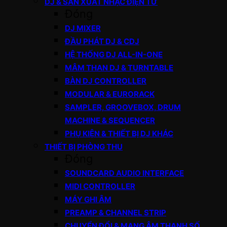
DJ & SẢN XUẤT NHẠC ĐIỆN TỬ
Đóng
DJ MIXER
ĐẦU PHÁT DJ & CDJ
HỆ THỐNG DJ ALL-IN-ONE
MÂM THAN DJ & TURNTABLE
BÀN DJ CONTROLLER
MODULAR & EURORACK
SAMPLER, GROOVEBOX, DRUM
MACHINE & SEQUENCER
PHỤ KIỆN & THIẾT BỊ DJ KHÁC
THIẾT BỊ PHÒNG THU
Đóng
SOUNDCARD AUDIO INTERFACE
MIDI CONTROLLER
MÁY GHI ÂM
PREAMP & CHANNEL STRIP
CHUYỂN ĐỔI & MẠNG ÂM THANH SỐ