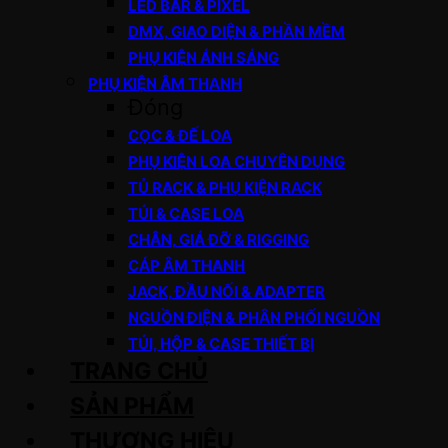
LED BAR & PIXEL
DMX, GIAO DIỆN & PHẦN MỀM
PHỤ KIỆN ÁNH SÁNG
PHỤ KIỆN ÂM THANH
Đóng
CỌC & ĐẾ LOA
PHỤ KIỆN LOA CHUYÊN DỤNG
TỦ RACK & PHỤ KIỆN RACK
TÚI & CASE LOA
CHÂN, GIÁ ĐỠ & RIGGING
CÁP ÂM THANH
JACK, ĐẦU NỐI & ADAPTER
NGUỒN ĐIỆN & PHÂN PHỐI NGUỒN
TÚI, HỘP & CASE THIẾT BỊ
TRANG CHỦ
SẢN PHẨM
THƯƠNG HIỆU