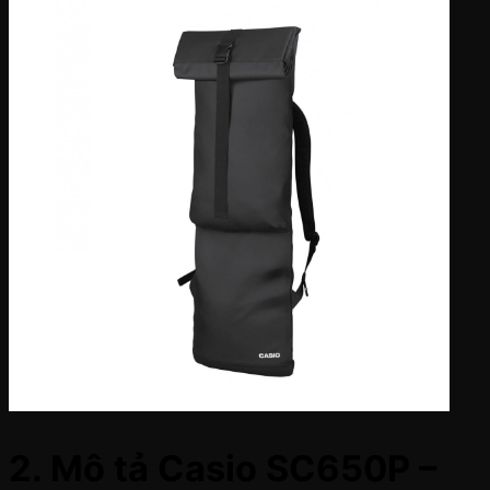
2. Mô tả Casio SC650P –