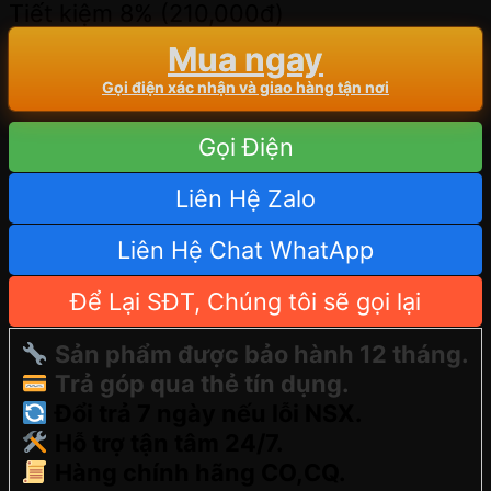
Tiết kiệm 8% (
210,000
đ
)
Mua ngay
Gọi điện xác nhận và giao hàng tận nơi
Gọi Điện
Liên Hệ Zalo
Liên Hệ Chat WhatApp
Để Lại SĐT, Chúng tôi sẽ gọi lại
Sản phẩm được bảo hành 12 tháng.
Trả góp qua thẻ tín dụng.
Đổi trả 7 ngày nếu lỗi NSX.
Hỗ trợ tận tâm 24/7.
Hàng chính hãng CO,CQ.