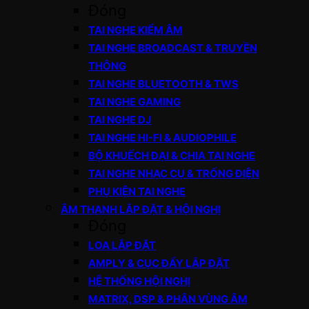
Đóng
TAI NGHE KIỂM ÂM
TAI NGHE BROADCAST & TRUYỀN
THÔNG
TAI NGHE BLUETOOTH & TWS
TAI NGHE GAMING
TAI NGHE DJ
TAI NGHE HI-FI & AUDIOPHILE
BỘ KHUẾCH ĐẠI & CHIA TAI NGHE
TAI NGHE NHẠC CỤ & TRỐNG ĐIỆN
PHỤ KIỆN TAI NGHE
ÂM THANH LẮP ĐẶT & HỘI NGHỊ
Đóng
LOA LẮP ĐẶT
AMPLY & CỤC ĐẨY LẮP ĐẶT
HỆ THỐNG HỘI NGHỊ
MATRIX, DSP & PHÂN VÙNG ÂM