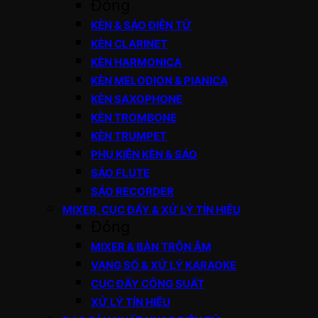
Đóng
KÈN & SÁO ĐIỆN TỬ
KÈN CLARINET
KÈN HARMONICA
KÈN MELODION & PIANICA
KÈN SAXOPHONE
KÈN TROMBONE
KÈN TRUMPET
PHỤ KIỆN KÈN & SÁO
SÁO FLUTE
SÁO RECORDER
MIXER, CỤC ĐẨY & XỬ LÝ TÍN HIỆU
Đóng
MIXER & BÀN TRỘN ÂM
VANG SỐ & XỬ LÝ KARAOKE
CỤC ĐẨY CÔNG SUẤT
XỬ LÝ TÍN HIỆU