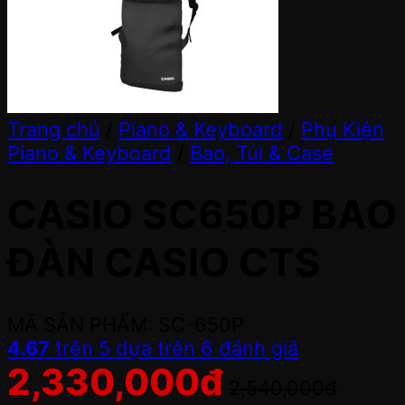
Trang chủ
/
Piano & Keyboard
/
Phụ Kiện
Piano & Keyboard
/
Bao, Túi & Case
CASIO SC650P BAO
ĐÀN CASIO CTS
MÃ SẢN PHẨM: SC-650P
4.67
trên 5 dựa trên
6
đánh giá
2,330,000
đ
2,540,000
đ