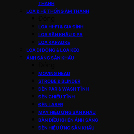
THANH
LOA & HỆ THỐNG ÂM THANH
Đóng
LOA HI-FI & GIA ĐÌNH
LOA SÂN KHẤU & PA
LOA KARAOKE
LOA DI ĐỘNG & LOA KÉO
ÁNH SÁNG SÂN KHẤU
Đóng
MOVING HEAD
STROBE & BLINDER
ĐÈN PAR & WASH TĨNH
ĐÈN CHIẾU TĨNH
ĐÈN LASER
MÁY HIỆU ỨNG SÂN KHẤU
BÀN ĐIỀU KHIỂN ÁNH SÁNG
ĐÈN HIỆU ỨNG SÂN KHẤU