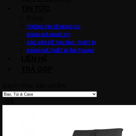
TIN TỨC
Đóng
THÔNG TIN VỀ NHẠC CỤ
ĐÁNH GIÁ NHẠC CỤ
CÁC VẤN ĐỀ THU ÂM – THIẾT BỊ
ĐÁNH GIÁ THIẾT BỊ ÂM THANH
LIÊN HỆ
TRẢ GÓP
Danh mục sản phẩm
-8%