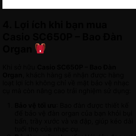
4. Lợi ích khi bạn mua
Casio SC650P – Bao Đàn
Organ
Khi sở hữu
Casio SC650P – Bao Đàn
Organ
, khách hàng sẽ nhận được hàng
loạt lợi ích không chỉ về mặt bảo vệ nhạc
cụ mà còn nâng cao trải nghiệm sử dụng:
Bảo vệ tối ưu
: Bao đàn được thiết kế
để bảo vệ đàn organ của bạn khỏi bụi
bẩn, trầy xước và va đập, giúp kéo dài
tuổi thọ của nhạc cụ.