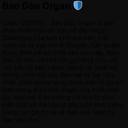
Bao Đàn Organ
Casio SC650P – Bao Đàn Organ là giải
pháp hoàn hảo để bảo vệ đàn organ
Casiotone của bạn khỏi bụi bẩn, trầy
xước và va đập khi di chuyển. Sản phẩm
được thiết kế với chất liệu cao cấp, đảm
bảo độ bền và khả năng chống chịu với
các yếu tố bên ngoài. Ngoài ra, thiết kế
thông minh với dây đeo vai và tay cầm
chắc chắn mang lại sự thoải mái tối đa khi
bạn mang theo đàn organ của mình mọi
lúc, mọi nơi. Đây không chỉ là một phụ
kiện bảo vệ mà còn là phụ kiện thời trang,
nâng cao giá trị và vẻ đẹp của nhạc cụ
bạn yêu quý.