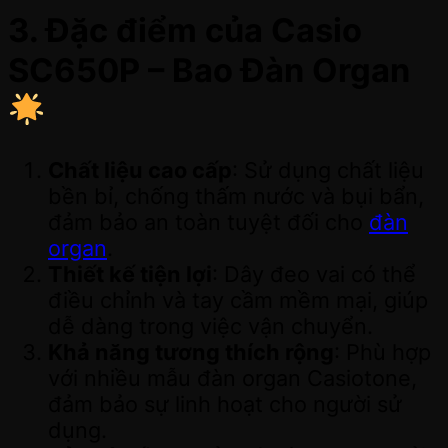
3. Đặc điểm của Casio
SC650P – Bao Đàn Organ
Chất liệu cao cấp
: Sử dụng chất liệu
bền bỉ, chống thấm nước và bụi bẩn,
đảm bảo an toàn tuyệt đối cho
đàn
organ
.
Thiết kế tiện lợi
: Dây đeo vai có thể
điều chỉnh và tay cầm mềm mại, giúp
dễ dàng trong việc vận chuyển.
Khả năng tương thích rộng
: Phù hợp
với nhiều mẫu đàn organ Casiotone,
đảm bảo sự linh hoạt cho người sử
dụng.