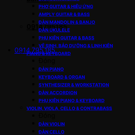
PHƠ GUITAR & HIỆU ỨNG
AMPLY GUITAR & BASS
ĐÀN MANDOLIN & BANJO
0914795185
ĐÀN UKULELE
PHỤ KIỆN GUITAR & BASS
VỆ SINH, BẢO DƯỠNG & LINH KIỆN
0914.795.185
PIANO & KEYBOARD
Đóng
ĐÀN PIANO
KEYBOARD & ORGAN
SYNTHESIZER & WORKSTATION
ĐÀN ACCORDION
PHỤ KIỆN PIANO & KEYBOARD
VIOLIN, VIOLA, CELLO & CONTRABASS
Đóng
ĐÀN VIOLIN
ĐÀN CELLO