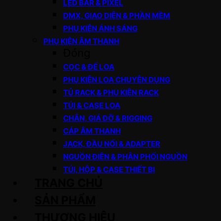
LED BAR & PIXEL
DMX, GIAO DIỆN & PHẦN MỀM
PHỤ KIỆN ÁNH SÁNG
PHỤ KIỆN ÂM THANH
Đóng
CỌC & ĐẾ LOA
PHỤ KIỆN LOA CHUYÊN DỤNG
TỦ RACK & PHỤ KIỆN RACK
TÚI & CASE LOA
CHÂN, GIÁ ĐỠ & RIGGING
CÁP ÂM THANH
JACK, ĐẦU NỐI & ADAPTER
NGUỒN ĐIỆN & PHÂN PHỐI NGUỒN
TÚI, HỘP & CASE THIẾT BỊ
TRANG CHỦ
SẢN PHẨM
THƯƠNG HIỆU