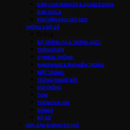
ĐÀN CONTRABASS & DOUBLE BASS
ĐÀN VIOLA
PHỤ KIỆN ĐÀN DÂY KÉO
TRỐNG & BỘ GÕ
Đóng
BỘ TRỐNG CƠ & TRỐNG JAZZ
TRỐNG ĐIỆN
CYMBAL TRỐNG
HARDWARE & PHỤ KIỆN TRỐNG
MẶT TRỐNG
TRỐNG SNARE RỜI
DÙI TRỐNG
TOM
TRỐNG CAJON
CONGA
BỘ GÕ
KÈN, SÁO & NHẠC CỤ HƠI