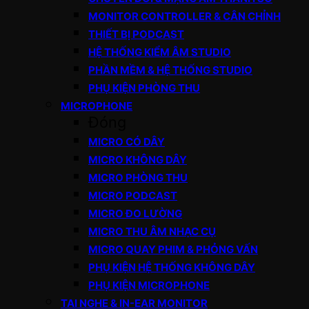
MONITOR CONTROLLER & CÂN CHỈNH
THIẾT BỊ PODCAST
HỆ THỐNG KIỂM ÂM STUDIO
PHẦN MỀM & HỆ THỐNG STUDIO
PHỤ KIỆN PHÒNG THU
MICROPHONE
Đóng
MICRO CÓ DÂY
MICRO KHÔNG DÂY
MICRO PHÒNG THU
MICRO PODCAST
MICRO ĐO LƯỜNG
MICRO THU ÂM NHẠC CỤ
MICRO QUAY PHIM & PHỎNG VẤN
PHỤ KIỆN HỆ THỐNG KHÔNG DÂY
PHỤ KIỆN MICROPHONE
TAI NGHE & IN-EAR MONITOR