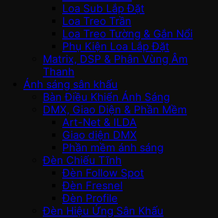
Loa Sub Lắp Đặt
Loa Treo Trần
Loa Treo Tường & Gắn Nổi
Phụ Kiện Loa Lắp Đặt
Matrix, DSP & Phân Vùng Âm
Thanh
Ánh sáng sân khấu
Bàn Điều Khiển Ánh Sáng
DMX, Giao Diện & Phần Mềm
Art-Net & ILDA
Giao diện DMX
Phần mềm ánh sáng
Đèn Chiếu Tĩnh
Đèn Follow Spot
Đèn Fresnel
Đèn Profile
Đèn Hiệu Ứng Sân Khấu