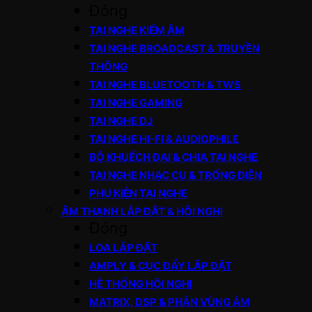
Đóng
TAI NGHE KIỂM ÂM
TAI NGHE BROADCAST & TRUYỀN
THÔNG
TAI NGHE BLUETOOTH & TWS
TAI NGHE GAMING
TAI NGHE DJ
TAI NGHE HI-FI & AUDIOPHILE
BỘ KHUẾCH ĐẠI & CHIA TAI NGHE
TAI NGHE NHẠC CỤ & TRỐNG ĐIỆN
PHỤ KIỆN TAI NGHE
ÂM THANH LẮP ĐẶT & HỘI NGHỊ
Đóng
LOA LẮP ĐẶT
AMPLY & CỤC ĐẨY LẮP ĐẶT
HỆ THỐNG HỘI NGHỊ
MATRIX, DSP & PHÂN VÙNG ÂM