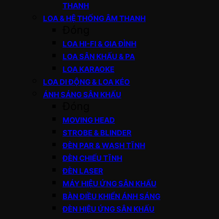
THANH
LOA & HỆ THỐNG ÂM THANH
Đóng
LOA HI-FI & GIA ĐÌNH
LOA SÂN KHẤU & PA
LOA KARAOKE
LOA DI ĐỘNG & LOA KÉO
ÁNH SÁNG SÂN KHẤU
Đóng
MOVING HEAD
STROBE & BLINDER
ĐÈN PAR & WASH TĨNH
ĐÈN CHIẾU TĨNH
ĐÈN LASER
MÁY HIỆU ỨNG SÂN KHẤU
BÀN ĐIỀU KHIỂN ÁNH SÁNG
ĐÈN HIỆU ỨNG SÂN KHẤU