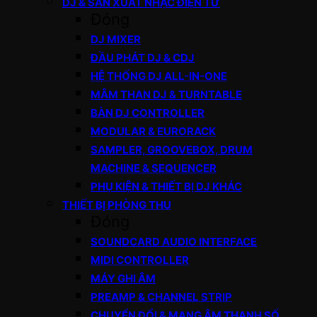
DJ & SẢN XUẤT NHẠC ĐIỆN TỬ
Đóng
DJ MIXER
ĐẦU PHÁT DJ & CDJ
HỆ THỐNG DJ ALL-IN-ONE
MÂM THAN DJ & TURNTABLE
BÀN DJ CONTROLLER
MODULAR & EURORACK
SAMPLER, GROOVEBOX, DRUM
MACHINE & SEQUENCER
PHỤ KIỆN & THIẾT BỊ DJ KHÁC
THIẾT BỊ PHÒNG THU
Đóng
SOUNDCARD AUDIO INTERFACE
MIDI CONTROLLER
MÁY GHI ÂM
PREAMP & CHANNEL STRIP
CHUYỂN ĐỔI & MẠNG ÂM THANH SỐ