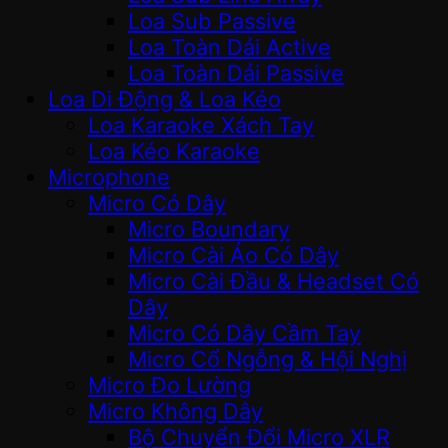
Loa Sub Passive
Loa Toàn Dải Active
Loa Toàn Dải Passive
Loa Di Động & Loa Kéo
Loa Karaoke Xách Tay
Loa Kéo Karaoke
Microphone
Micro Có Dây
Micro Boundary
Micro Cài Áo Có Dây
Micro Cài Đầu & Headset Có
Dây
Micro Có Dây Cầm Tay
Micro Cổ Ngỗng & Hội Nghị
Micro Đo Lường
Micro Không Dây
Bộ Chuyển Đổi Micro XLR