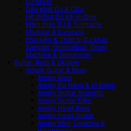
DJ Mixer
Đầu phát DJ & CDJ
Hệ thống DJ All-in-One
Mâm than DJ & Turntable
Modular & Eurorack
Phụ kiện & Thiết bị DJ khác
Sampler, Groovebox, Drum
Machine & Sequencer
Guitar, Bass & Ukulele
Amply Guitar & Bass
Amply Bass
Amply Đa Năng & Di Động
Amply Guitar Acoustic
Amply Guitar Điện
Amply Head Bass
Amply Head Guitar
Amply Mini, Desktop &
Headphone