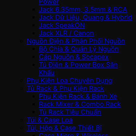
Power
Jack 6.35mm, 3.5mm & RCA
Jack Dữ Liệu, Quang & Hybrid
Jack SpeakON
Jack XLR / Canon
Nguồn Điện & Phân Phối Nguồn
Bộ Chia & Quản Lý Nguồn
Cáp Nguồn & Socapex
Tủ Điện & Power Box Sân
Khấu
Phụ Kiện Loa Chuyên Dụng
Tủ Rack & Phụ Kiện Rack
Phụ Kiện Rack & Bánh Xe
Rack Mixer & Combo Rack
Tủ Rack Tiêu Chuẩn
Túi & Case Loa
Túi, Hộp & Case Thiết Bị
Case Micro & Wireless