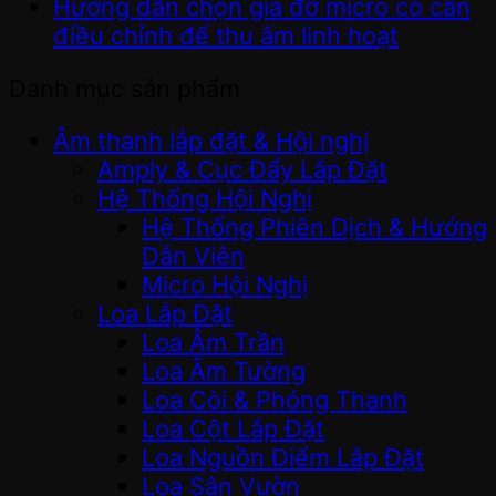
Hướng dẫn chọn giá đỡ micro có cần
điều chỉnh để thu âm linh hoạt
Danh mục sản phẩm
Âm thanh lắp đặt & Hội nghị
Amply & Cục Đẩy Lắp Đặt
Hệ Thống Hội Nghị
Hệ Thống Phiên Dịch & Hướng
Dẫn Viên
Micro Hội Nghị
Loa Lắp Đặt
Loa Âm Trần
Loa Âm Tường
Loa Còi & Phóng Thanh
Loa Cột Lắp Đặt
Loa Nguồn Điểm Lắp Đặt
Loa Sân Vườn