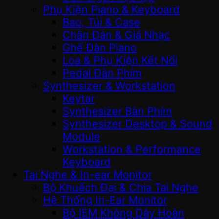
Phụ Kiện Piano & Keyboard
Bao, Túi & Case
Chân Đàn & Giá Nhạc
Ghế Đàn Piano
Loa & Phụ Kiện Kết Nối
Pedal Đàn Phím
Synthesizer & Workstation
Keytar
Synthesizer Bàn Phím
Synthesizer Desktop & Sound
Module
Workstation & Performance
Keyboard
Tai Nghe & In-ear Monitor
Bộ Khuếch Đại & Chia Tai Nghe
Hệ Thống In-Ear Monitor
Bộ IEM Không Dây Hoàn