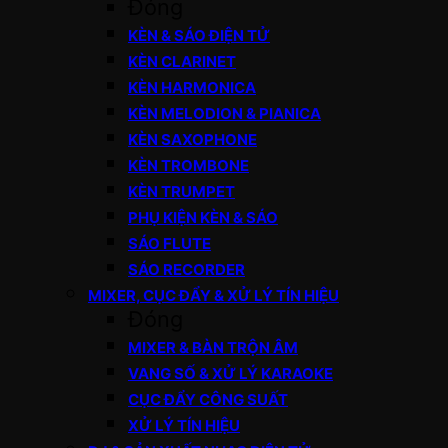
Đóng
KÈN & SÁO ĐIỆN TỬ
KÈN CLARINET
KÈN HARMONICA
KÈN MELODION & PIANICA
KÈN SAXOPHONE
KÈN TROMBONE
KÈN TRUMPET
PHỤ KIỆN KÈN & SÁO
SÁO FLUTE
SÁO RECORDER
MIXER, CỤC ĐẨY & XỬ LÝ TÍN HIỆU
Đóng
MIXER & BÀN TRỘN ÂM
VANG SỐ & XỬ LÝ KARAOKE
CỤC ĐẨY CÔNG SUẤT
XỬ LÝ TÍN HIỆU