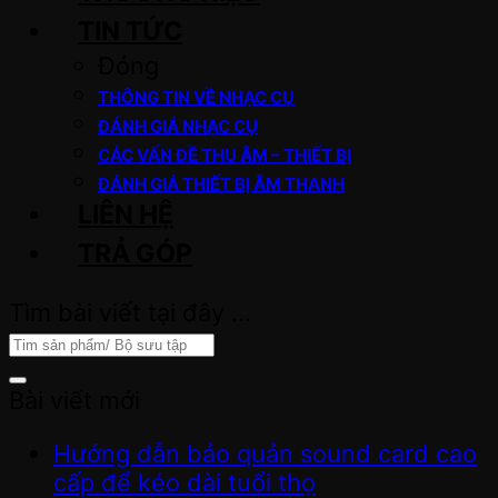
TIN TỨC
Đóng
THÔNG TIN VỀ NHẠC CỤ
ĐÁNH GIÁ NHẠC CỤ
CÁC VẤN ĐỀ THU ÂM – THIẾT BỊ
ĐÁNH GIÁ THIẾT BỊ ÂM THANH
LIÊN HỆ
TRẢ GÓP
Tìm bài viết tại đây …
Bài viết mới
Hướng dẫn bảo quản sound card cao
cấp để kéo dài tuổi thọ