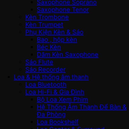
Saxophone Soprano
Saxophone Tenor
Kèn Trombone
Kèn Trumpet
Phụ Kiện Kèn & Sáo
Bao , hộp kèn
Béc Kèn
Dăm Kèn Saxophone
Sáo Flute
Sáo Recorder
Loa & Hệ thống âm thanh
Loa Bluetooth
Loa Hi-Fi & Gia Đình
Bộ Loa Xem Phim
Hệ Thống Âm Thanh Để Bàn &
Đa Phòng
Loa Bookshelf