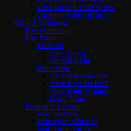
Case Mixer & Thiết Bị Bàn
Case Phụ Kiện Đa Năng
Piano & Keyboard
Đàn Accordion
Đàn Piano
Piano cơ
Piano Grand
Piano Upright
Piano Điện
Piano Điện Gấp Gọn
Piano Điện Gia Đình
Piano Điện Portable
Stage Piano
Keyboard & Organ
Đàn Electone
Đàn organ biểu diễn
Đàn organ học tập