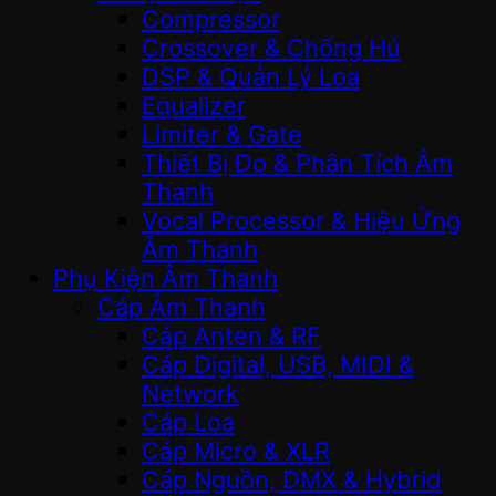
Compressor
Crossover & Chống Hú
DSP & Quản Lý Loa
Equalizer
Limiter & Gate
Thiết Bị Đo & Phân Tích Âm
Thanh
Vocal Processor & Hiệu Ứng
Âm Thanh
Phụ Kiện Âm Thanh
Cáp Âm Thanh
Cáp Anten & RF
Cáp Digital, USB, MIDI &
Network
Cáp Loa
Cáp Micro & XLR
Cáp Nguồn, DMX & Hybrid