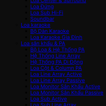
Loa Center & Surround
Loa Đứng
Loa Sub Hi-Fi
Soundbar
Loa karaoke
Bộ Dàn Karaoke
Loa Karaoke Gia Đình
Loa sân khấu & PA
Bộ Loa & Hệ Thống PA
Hệ Thống Line Array
Hệ Thống PA Di Động
Loa Cột & Column PA
Loa Line Array Active
Loa Line Array Passive
Loa Monitor Sân Khấu Active
Loa Monitor Sân Khấu Passive
Loa Sub Active
Loa Sub Line Array