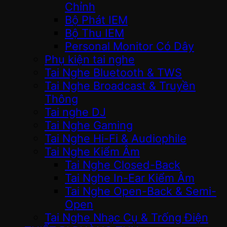
Chỉnh
Bộ Phát IEM
Bộ Thu IEM
Personal Monitor Có Dây
Phụ kiện tai nghe
Tai Nghe Bluetooth & TWS
Tai Nghe Broadcast & Truyền
Thông
Tai nghe DJ
Tai Nghe Gaming
Tai Nghe Hi-Fi & Audiophile
Tai Nghe Kiểm Âm
Tai Nghe Closed-Back
Tai Nghe In-Ear Kiểm Âm
Tai Nghe Open-Back & Semi-
Open
Tai Nghe Nhạc Cụ & Trống Điện