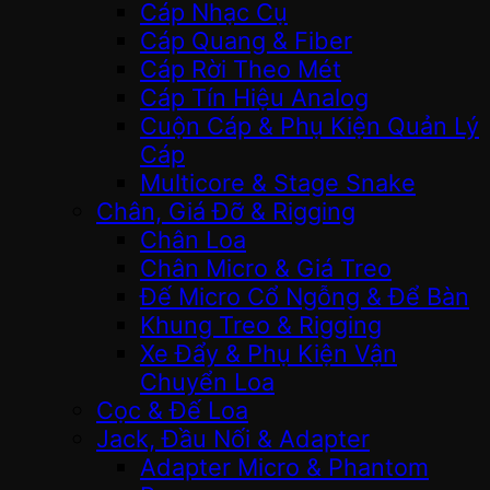
Cáp Nhạc Cụ
Cáp Quang & Fiber
Cáp Rời Theo Mét
Cáp Tín Hiệu Analog
Cuộn Cáp & Phụ Kiện Quản Lý
Cáp
Multicore & Stage Snake
Chân, Giá Đỡ & Rigging
Chân Loa
Chân Micro & Giá Treo
Đế Micro Cổ Ngỗng & Để Bàn
Khung Treo & Rigging
Xe Đẩy & Phụ Kiện Vận
Chuyển Loa
Cọc & Đế Loa
Jack, Đầu Nối & Adapter
Adapter Micro & Phantom