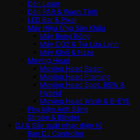
Đèn Laser
Đèn PAR & Wash Tĩnh
LED Bar & Pixel
Máy Hiệu Ứng Sân Khấu
Máy Bong Bóng
Máy CO2 & Tia Lửa Lạnh
Máy Khói & Haze
Moving Head
Moving Head Beam
Moving Head Framing
Moving Head Spot, BSW &
Hybrid
Moving Head Wash & B-EYE
Phụ kiện Ánh Sáng
Strobe & Blinder
DJ & Sản xuất nhạc điện tử
Bàn DJ Controller