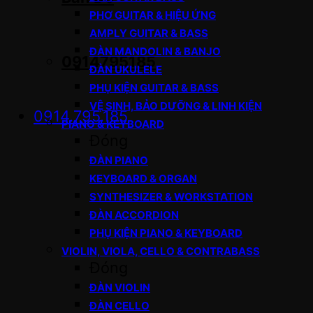
PHƠ GUITAR & HIỆU ỨNG
AMPLY GUITAR & BASS
ĐÀN MANDOLIN & BANJO
0914795185
ĐÀN UKULELE
PHỤ KIỆN GUITAR & BASS
VỆ SINH, BẢO DƯỠNG & LINH KIỆN
0914.795.185
PIANO & KEYBOARD
Đóng
ĐÀN PIANO
KEYBOARD & ORGAN
SYNTHESIZER & WORKSTATION
ĐÀN ACCORDION
PHỤ KIỆN PIANO & KEYBOARD
VIOLIN, VIOLA, CELLO & CONTRABASS
Đóng
ĐÀN VIOLIN
ĐÀN CELLO