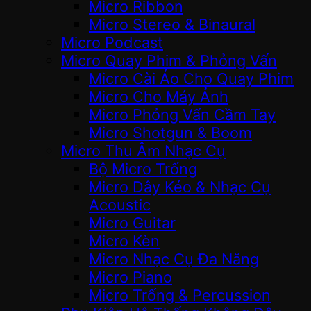
Micro Ribbon
Micro Stereo & Binaural
Micro Podcast
Micro Quay Phim & Phỏng Vấn
Micro Cài Áo Cho Quay Phim
Micro Cho Máy Ảnh
Micro Phỏng Vấn Cầm Tay
Micro Shotgun & Boom
Micro Thu Âm Nhạc Cụ
Bộ Micro Trống
Micro Dây Kéo & Nhạc Cụ
Acoustic
Micro Guitar
Micro Kèn
Micro Nhạc Cụ Đa Năng
Micro Piano
Micro Trống & Percussion