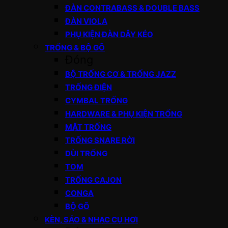
ĐÀN CONTRABASS & DOUBLE BASS
ĐÀN VIOLA
PHỤ KIỆN ĐÀN DÂY KÉO
TRỐNG & BỘ GÕ
Đóng
BỘ TRỐNG CƠ & TRỐNG JAZZ
TRỐNG ĐIỆN
CYMBAL TRỐNG
HARDWARE & PHỤ KIỆN TRỐNG
MẶT TRỐNG
TRỐNG SNARE RỜI
DÙI TRỐNG
TOM
TRỐNG CAJON
CONGA
BỘ GÕ
KÈN, SÁO & NHẠC CỤ HƠI