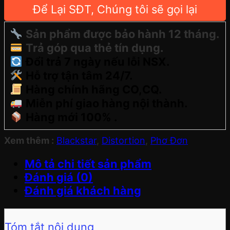
Để Lại SĐT, Chúng tôi sẽ gọi lại
Sản phẩm được bảo hành 12 tháng.
Trả góp qua thẻ tín dụng.
Đổi trả 7 ngày nếu lỗi NSX.
Hỗ trợ tận tâm 24/7.
Hàng chính hãng CO,CQ.
Miễn phí giao hàng nội thành.
Hàng mới 100% .
Xem thêm :
Blackstar
,
Distortion
,
Phơ Đơn
Mô tả chi tiết sản phẩm
Đánh giá (0)
Đánh giá khách hàng
Tóm tắt nội dung