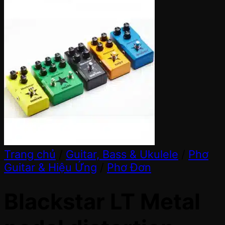
Trang chủ
/
Guitar, Bass & Ukulele
/
Phơ
Guitar & Hiệu Ứng
/
Phơ Đơn
Blackstar LT Metal