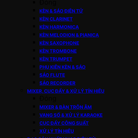
Đóng
KÈN & SÁO ĐIỆN TỬ
KÈN CLARINET
KÈN HARMONICA
KÈN MELODION & PIANICA
KÈN SAXOPHONE
KÈN TROMBONE
KÈN TRUMPET
PHỤ KIỆN KÈN & SÁO
SÁO FLUTE
SÁO RECORDER
MIXER, CỤC ĐẨY & XỬ LÝ TÍN HIỆU
Đóng
MIXER & BÀN TRỘN ÂM
VANG SỐ & XỬ LÝ KARAOKE
CỤC ĐẨY CÔNG SUẤT
XỬ LÝ TÍN HIỆU