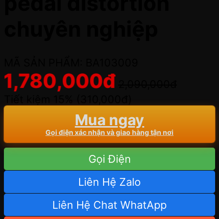
pedal distortion
chuyên nghiệp
MÃ SẢN PHẨM: BA103009
1,780,000
đ
2,090,000
đ
Tiết kiệm 15% (
310,000
đ
)
Mua ngay
Gọi điện xác nhận và giao hàng tận nơi
Gọi Điện
Liên Hệ Zalo
Liên Hệ Chat WhatApp