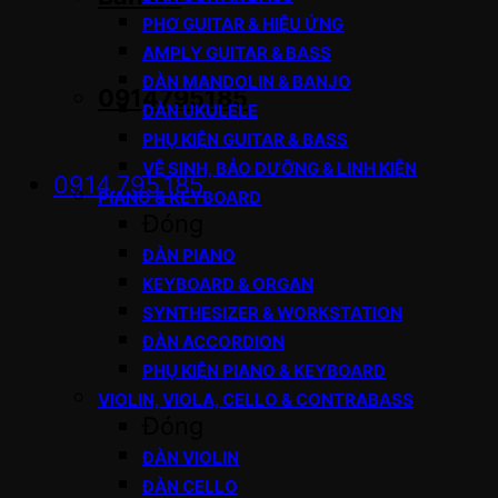
PHƠ GUITAR & HIỆU ỨNG
AMPLY GUITAR & BASS
ĐÀN MANDOLIN & BANJO
0914795185
ĐÀN UKULELE
PHỤ KIỆN GUITAR & BASS
VỆ SINH, BẢO DƯỠNG & LINH KIỆN
0914.795.185
PIANO & KEYBOARD
Đóng
ĐÀN PIANO
KEYBOARD & ORGAN
SYNTHESIZER & WORKSTATION
ĐÀN ACCORDION
PHỤ KIỆN PIANO & KEYBOARD
VIOLIN, VIOLA, CELLO & CONTRABASS
Đóng
ĐÀN VIOLIN
ĐÀN CELLO