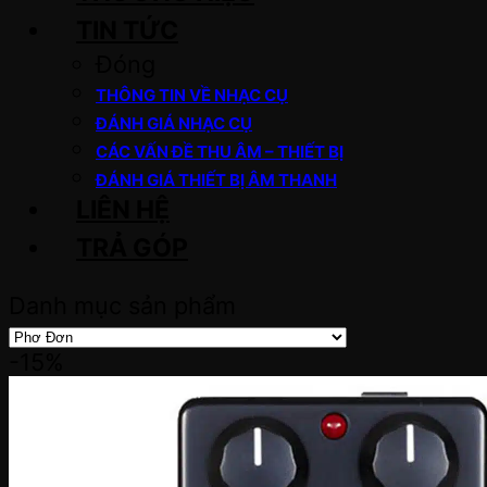
TIN TỨC
Đóng
THÔNG TIN VỀ NHẠC CỤ
ĐÁNH GIÁ NHẠC CỤ
CÁC VẤN ĐỀ THU ÂM – THIẾT BỊ
ĐÁNH GIÁ THIẾT BỊ ÂM THANH
LIÊN HỆ
TRẢ GÓP
Danh mục sản phẩm
-15%