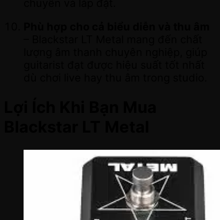
chuyển và lắp đặt.
Phù hợp cho cả biểu diễn và thu âm
– Blackstar LT Metal mang đến chất
lượng âm thanh chuyên nghiệp, giúp
guitarist đạt được hiệu suất tốt nhất
dù chơi live hay thu âm trong studio.
Lợi Ích Khi Bạn Mua
Blackstar LT Metal