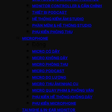
MONITOR CONTROLLER & CÂN CHỈNH
THIẾT BỊ PODCAST
HỆ THỐNG KIỂM ÂM STUDIO
PHẦN MỀM & HỆ THỐNG STUDIO
PHỤ KIỆN PHÒNG THU
MICROPHONE
Đóng
MICRO CÓ DÂY
MICRO KHÔNG DÂY
MICRO PHÒNG THU
MICRO PODCAST
MICRO ĐO LƯỜNG
MICRO THU ÂM NHẠC CỤ
MICRO QUAY PHIM & PHỎNG VẤN
PHỤ KIỆN HỆ THỐNG KHÔNG DÂY
PHỤ KIỆN MICROPHONE
TAI NGHE & IN-EAR MONITOR