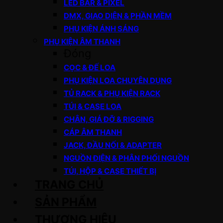
LED BAR & PIXEL
DMX, GIAO DIỆN & PHẦN MỀM
PHỤ KIỆN ÁNH SÁNG
PHỤ KIỆN ÂM THANH
Đóng
CỌC & ĐẾ LOA
PHỤ KIỆN LOA CHUYÊN DỤNG
TỦ RACK & PHỤ KIỆN RACK
TÚI & CASE LOA
CHÂN, GIÁ ĐỠ & RIGGING
CÁP ÂM THANH
JACK, ĐẦU NỐI & ADAPTER
NGUỒN ĐIỆN & PHÂN PHỐI NGUỒN
TÚI, HỘP & CASE THIẾT BỊ
TRANG CHỦ
SẢN PHẨM
THƯƠNG HIỆU