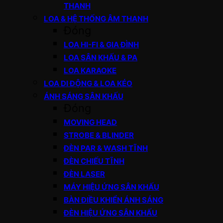
THANH
LOA & HỆ THỐNG ÂM THANH
Đóng
LOA HI-FI & GIA ĐÌNH
LOA SÂN KHẤU & PA
LOA KARAOKE
LOA DI ĐỘNG & LOA KÉO
ÁNH SÁNG SÂN KHẤU
Đóng
MOVING HEAD
STROBE & BLINDER
ĐÈN PAR & WASH TĨNH
ĐÈN CHIẾU TĨNH
ĐÈN LASER
MÁY HIỆU ỨNG SÂN KHẤU
BÀN ĐIỀU KHIỂN ÁNH SÁNG
ĐÈN HIỆU ỨNG SÂN KHẤU