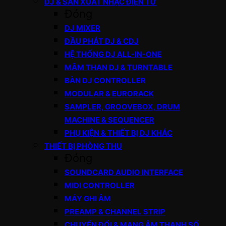
DJ & SẢN XUẤT NHẠC ĐIỆN TỬ
Đóng
DJ MIXER
ĐẦU PHÁT DJ & CDJ
HỆ THỐNG DJ ALL-IN-ONE
MÂM THAN DJ & TURNTABLE
BÀN DJ CONTROLLER
MODULAR & EURORACK
SAMPLER, GROOVEBOX, DRUM
MACHINE & SEQUENCER
PHỤ KIỆN & THIẾT BỊ DJ KHÁC
THIẾT BỊ PHÒNG THU
Đóng
SOUNDCARD AUDIO INTERFACE
MIDI CONTROLLER
MÁY GHI ÂM
PREAMP & CHANNEL STRIP
CHUYỂN ĐỔI & MẠNG ÂM THANH SỐ