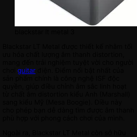
blackstar lt metal 3
Blackstar LT Metal được thiết kế nhằm tối
ưu hóa chất lượng âm thanh distortion,
mang đến trải nghiệm tuyệt vời cho người
chơi
guitar
điện. Điểm nổi bật nhất của
sản phẩm chính là công nghệ ISF độc
quyền, giúp điều chỉnh âm sắc linh hoạt
từ chất âm distortion kiểu Anh (Marshall)
sang kiểu Mỹ (Mesa Boogie). Điều này
cho phép bạn dễ dàng tìm được âm thanh
phù hợp với phong cách chơi của mình.
Ngoài ra, Blackstar LT Metal còn sở hữu