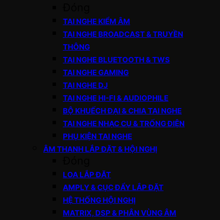
Đóng
TAI NGHE KIỂM ÂM
TAI NGHE BROADCAST & TRUYỀN
THÔNG
TAI NGHE BLUETOOTH & TWS
TAI NGHE GAMING
TAI NGHE DJ
TAI NGHE HI-FI & AUDIOPHILE
BỘ KHUẾCH ĐẠI & CHIA TAI NGHE
TAI NGHE NHẠC CỤ & TRỐNG ĐIỆN
PHỤ KIỆN TAI NGHE
ÂM THANH LẮP ĐẶT & HỘI NGHỊ
Đóng
LOA LẮP ĐẶT
AMPLY & CỤC ĐẨY LẮP ĐẶT
HỆ THỐNG HỘI NGHỊ
MATRIX, DSP & PHÂN VÙNG ÂM