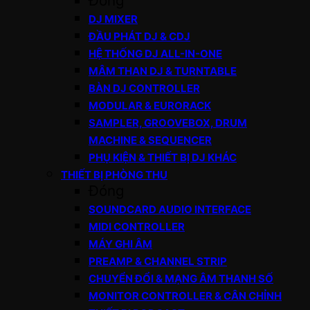
Đóng
DJ MIXER
ĐẦU PHÁT DJ & CDJ
HỆ THỐNG DJ ALL-IN-ONE
MÂM THAN DJ & TURNTABLE
BÀN DJ CONTROLLER
MODULAR & EURORACK
SAMPLER, GROOVEBOX, DRUM
MACHINE & SEQUENCER
PHỤ KIỆN & THIẾT BỊ DJ KHÁC
THIẾT BỊ PHÒNG THU
Đóng
SOUNDCARD AUDIO INTERFACE
MIDI CONTROLLER
MÁY GHI ÂM
PREAMP & CHANNEL STRIP
CHUYỂN ĐỔI & MẠNG ÂM THANH SỐ
MONITOR CONTROLLER & CÂN CHỈNH