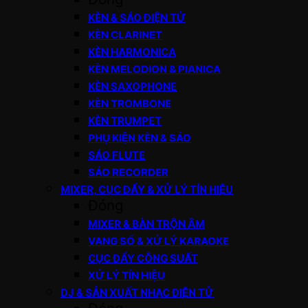
KÈN & SÁO ĐIỆN TỬ
KÈN CLARINET
KÈN HARMONICA
KÈN MELODION & PIANICA
KÈN SAXOPHONE
KÈN TROMBONE
KÈN TRUMPET
PHỤ KIỆN KÈN & SÁO
SÁO FLUTE
SÁO RECORDER
MIXER, CỤC ĐẨY & XỬ LÝ TÍN HIỆU
Đóng
MIXER & BÀN TRỘN ÂM
VANG SỐ & XỬ LÝ KARAOKE
CỤC ĐẨY CÔNG SUẤT
XỬ LÝ TÍN HIỆU
DJ & SẢN XUẤT NHẠC ĐIỆN TỬ