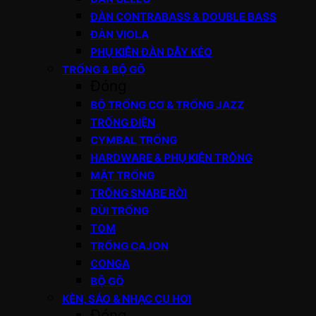
ĐÀN CONTRABASS & DOUBLE BASS
ĐÀN VIOLA
PHỤ KIỆN ĐÀN DÂY KÉO
TRỐNG & BỘ GÕ
Đóng
BỘ TRỐNG CƠ & TRỐNG JAZZ
TRỐNG ĐIỆN
CYMBAL TRỐNG
HARDWARE & PHỤ KIỆN TRỐNG
MẶT TRỐNG
TRỐNG SNARE RỜI
DÙI TRỐNG
TOM
TRỐNG CAJON
CONGA
BỘ GÕ
KÈN, SÁO & NHẠC CỤ HƠI
Đóng