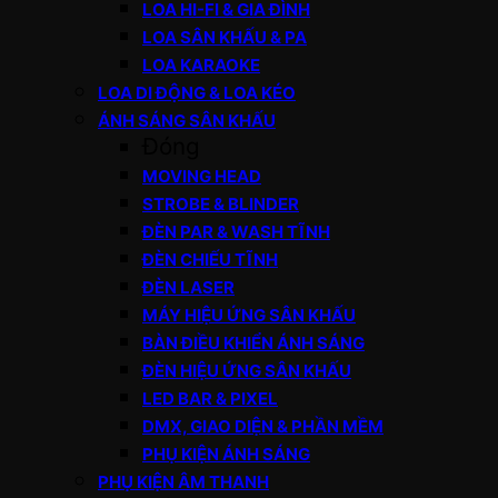
LOA HI-FI & GIA ĐÌNH
LOA SÂN KHẤU & PA
LOA KARAOKE
LOA DI ĐỘNG & LOA KÉO
ÁNH SÁNG SÂN KHẤU
Đóng
MOVING HEAD
STROBE & BLINDER
ĐÈN PAR & WASH TĨNH
ĐÈN CHIẾU TĨNH
ĐÈN LASER
MÁY HIỆU ỨNG SÂN KHẤU
BÀN ĐIỀU KHIỂN ÁNH SÁNG
ĐÈN HIỆU ỨNG SÂN KHẤU
LED BAR & PIXEL
DMX, GIAO DIỆN & PHẦN MỀM
PHỤ KIỆN ÁNH SÁNG
PHỤ KIỆN ÂM THANH