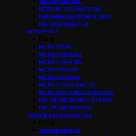
THIẾT BỊ PODCAST
HỆ THỐNG KIỂM ÂM STUDIO
PHẦN MỀM & HỆ THỐNG STUDIO
PHỤ KIỆN PHÒNG THU
MICROPHONE
Đóng
MICRO CÓ DÂY
MICRO KHÔNG DÂY
MICRO PHÒNG THU
MICRO PODCAST
MICRO ĐO LƯỜNG
MICRO THU ÂM NHẠC CỤ
MICRO QUAY PHIM & PHỎNG VẤN
PHỤ KIỆN HỆ THỐNG KHÔNG DÂY
PHỤ KIỆN MICROPHONE
TAI NGHE & IN-EAR MONITOR
Đóng
TAI NGHE KIỂM ÂM