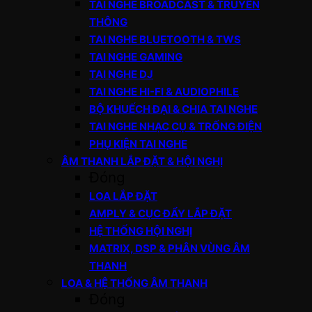
TAI NGHE BROADCAST & TRUYỀN
THÔNG
TAI NGHE BLUETOOTH & TWS
TAI NGHE GAMING
TAI NGHE DJ
TAI NGHE HI-FI & AUDIOPHILE
BỘ KHUẾCH ĐẠI & CHIA TAI NGHE
TAI NGHE NHẠC CỤ & TRỐNG ĐIỆN
PHỤ KIỆN TAI NGHE
ÂM THANH LẮP ĐẶT & HỘI NGHỊ
Đóng
LOA LẮP ĐẶT
AMPLY & CỤC ĐẨY LẮP ĐẶT
HỆ THỐNG HỘI NGHỊ
MATRIX, DSP & PHÂN VÙNG ÂM
THANH
LOA & HỆ THỐNG ÂM THANH
Đóng