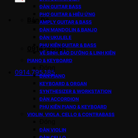
sản
ĐÀN GUITAR BASS
phẩm
PHƠ GUITAR & HIỆU ỨNG
Bản Đồ
AMPLY GUITAR & BASS
ĐÀN MANDOLIN & BANJO
ĐÀN UKULELE
PHỤ KIỆN GUITAR & BASS
0914795185
VỆ SINH, BẢO DƯỠNG & LINH KIỆN
PIANO & KEYBOARD
Đóng
0914.795.185
ĐÀN PIANO
KEYBOARD & ORGAN
SYNTHESIZER & WORKSTATION
ĐÀN ACCORDION
PHỤ KIỆN PIANO & KEYBOARD
VIOLIN, VIOLA, CELLO & CONTRABASS
Đóng
ĐÀN VIOLIN
ĐÀN CELLO