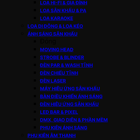
LOA HI-FI & GIA ĐÌNH
LOA SÂN KHẤU & PA
LOA KARAOKE
LOA DI ĐỘNG & LOA KÉO
ÁNH SÁNG SÂN KHẤU
Đóng
MOVING HEAD
STROBE & BLINDER
ĐÈN PAR & WASH TĨNH
ĐÈN CHIẾU TĨNH
ĐÈN LASER
MÁY HIỆU ỨNG SÂN KHẤU
BÀN ĐIỀU KHIỂN ÁNH SÁNG
ĐÈN HIỆU ỨNG SÂN KHẤU
LED BAR & PIXEL
DMX, GIAO DIỆN & PHẦN MỀM
PHỤ KIỆN ÁNH SÁNG
PHỤ KIỆN ÂM THANH