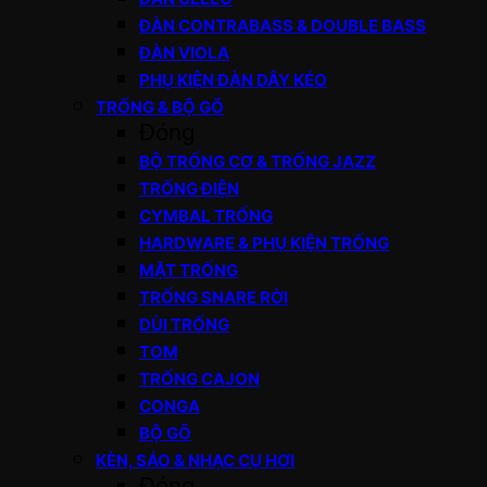
ĐÀN CONTRABASS & DOUBLE BASS
ĐÀN VIOLA
PHỤ KIỆN ĐÀN DÂY KÉO
TRỐNG & BỘ GÕ
Đóng
BỘ TRỐNG CƠ & TRỐNG JAZZ
TRỐNG ĐIỆN
CYMBAL TRỐNG
HARDWARE & PHỤ KIỆN TRỐNG
MẶT TRỐNG
TRỐNG SNARE RỜI
DÙI TRỐNG
TOM
TRỐNG CAJON
CONGA
BỘ GÕ
KÈN, SÁO & NHẠC CỤ HƠI
Đóng