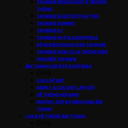
TAI NGHE BROADCAST & TRUYỀN
THÔNG
TAI NGHE BLUETOOTH & TWS
TAI NGHE GAMING
TAI NGHE DJ
TAI NGHE HI-FI & AUDIOPHILE
BỘ KHUẾCH ĐẠI & CHIA TAI NGHE
TAI NGHE NHẠC CỤ & TRỐNG ĐIỆN
PHỤ KIỆN TAI NGHE
ÂM THANH LẮP ĐẶT & HỘI NGHỊ
Đóng
LOA LẮP ĐẶT
AMPLY & CỤC ĐẨY LẮP ĐẶT
HỆ THỐNG HỘI NGHỊ
MATRIX, DSP & PHÂN VÙNG ÂM
THANH
LOA & HỆ THỐNG ÂM THANH
Đóng