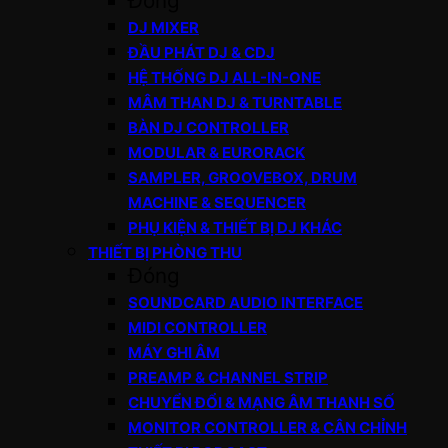
Đóng
DJ MIXER
ĐẦU PHÁT DJ & CDJ
HỆ THỐNG DJ ALL-IN-ONE
MÂM THAN DJ & TURNTABLE
BÀN DJ CONTROLLER
MODULAR & EURORACK
SAMPLER, GROOVEBOX, DRUM
MACHINE & SEQUENCER
PHỤ KIỆN & THIẾT BỊ DJ KHÁC
THIẾT BỊ PHÒNG THU
Đóng
SOUNDCARD AUDIO INTERFACE
MIDI CONTROLLER
MÁY GHI ÂM
PREAMP & CHANNEL STRIP
CHUYỂN ĐỔI & MẠNG ÂM THANH SỐ
MONITOR CONTROLLER & CÂN CHỈNH