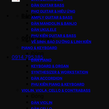
sản
ĐÀN GUITAR BASS
phẩm
PHƠ GUITAR & HIỆU ỨNG
Bản Đồ
AMPLY GUITAR & BASS
ĐÀN MANDOLIN & BANJO
ĐÀN UKULELE
PHỤ KIỆN GUITAR & BASS
0914795185
VỆ SINH, BẢO DƯỠNG & LINH KIỆN
PIANO & KEYBOARD
Đóng
0914.795.185
ĐÀN PIANO
KEYBOARD & ORGAN
SYNTHESIZER & WORKSTATION
ĐÀN ACCORDION
PHỤ KIỆN PIANO & KEYBOARD
VIOLIN, VIOLA, CELLO & CONTRABASS
Đóng
ĐÀN VIOLIN
ĐÀN CELLO