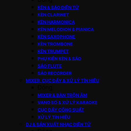
KÈN & SÁO ĐIỆN TỬ
KÈN CLARINET
KÈN HARMONICA
KÈN MELODION & PIANICA
KÈN SAXOPHONE
KÈN TROMBONE
KÈN TRUMPET
PHỤ KIỆN KÈN & SÁO
SÁO FLUTE
SÁO RECORDER
MIXER, CỤC ĐẨY & XỬ LÝ TÍN HIỆU
Đóng
MIXER & BÀN TRỘN ÂM
VANG SỐ & XỬ LÝ KARAOKE
CỤC ĐẨY CÔNG SUẤT
XỬ LÝ TÍN HIỆU
DJ & SẢN XUẤT NHẠC ĐIỆN TỬ