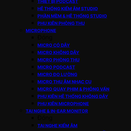
THIẾT BỊ PODCAST
HỆ THỐNG KIỂM ÂM STUDIO
PHẦN MỀM & HỆ THỐNG STUDIO
PHỤ KIỆN PHÒNG THU
MICROPHONE
Đóng
MICRO CÓ DÂY
MICRO KHÔNG DÂY
MICRO PHÒNG THU
MICRO PODCAST
MICRO ĐO LƯỜNG
MICRO THU ÂM NHẠC CỤ
MICRO QUAY PHIM & PHỎNG VẤN
PHỤ KIỆN HỆ THỐNG KHÔNG DÂY
PHỤ KIỆN MICROPHONE
TAI NGHE & IN-EAR MONITOR
Đóng
TAI NGHE KIỂM ÂM