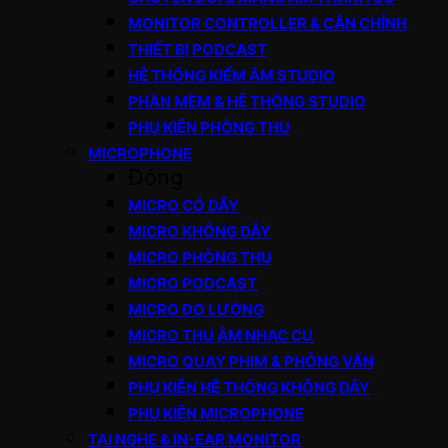
MONITOR CONTROLLER & CÂN CHỈNH
THIẾT BỊ PODCAST
HỆ THỐNG KIỂM ÂM STUDIO
PHẦN MỀM & HỆ THỐNG STUDIO
PHỤ KIỆN PHÒNG THU
MICROPHONE
Đóng
MICRO CÓ DÂY
MICRO KHÔNG DÂY
MICRO PHÒNG THU
MICRO PODCAST
MICRO ĐO LƯỜNG
MICRO THU ÂM NHẠC CỤ
MICRO QUAY PHIM & PHỎNG VẤN
PHỤ KIỆN HỆ THỐNG KHÔNG DÂY
PHỤ KIỆN MICROPHONE
TAI NGHE & IN-EAR MONITOR