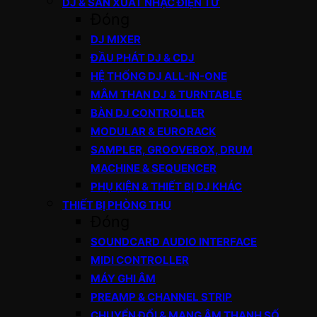
DJ & SẢN XUẤT NHẠC ĐIỆN TỬ
Đóng
DJ MIXER
ĐẦU PHÁT DJ & CDJ
HỆ THỐNG DJ ALL-IN-ONE
MÂM THAN DJ & TURNTABLE
BÀN DJ CONTROLLER
MODULAR & EURORACK
SAMPLER, GROOVEBOX, DRUM
MACHINE & SEQUENCER
PHỤ KIỆN & THIẾT BỊ DJ KHÁC
THIẾT BỊ PHÒNG THU
Đóng
SOUNDCARD AUDIO INTERFACE
MIDI CONTROLLER
MÁY GHI ÂM
PREAMP & CHANNEL STRIP
CHUYỂN ĐỔI & MẠNG ÂM THANH SỐ