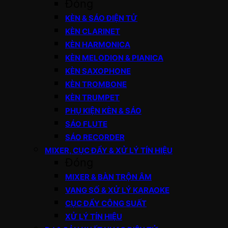
Đóng
KÈN & SÁO ĐIỆN TỬ
KÈN CLARINET
KÈN HARMONICA
KÈN MELODION & PIANICA
KÈN SAXOPHONE
KÈN TROMBONE
KÈN TRUMPET
PHỤ KIỆN KÈN & SÁO
SÁO FLUTE
SÁO RECORDER
MIXER, CỤC ĐẨY & XỬ LÝ TÍN HIỆU
Đóng
MIXER & BÀN TRỘN ÂM
VANG SỐ & XỬ LÝ KARAOKE
CỤC ĐẨY CÔNG SUẤT
XỬ LÝ TÍN HIỆU