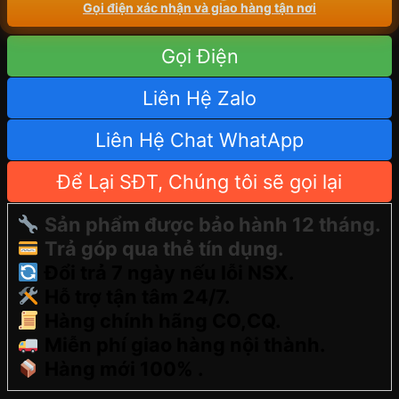
Gọi điện xác nhận và giao hàng tận nơi
Gọi Điện
Liên Hệ Zalo
Liên Hệ Chat WhatApp
Để Lại SĐT, Chúng tôi sẽ gọi lại
Sản phẩm được bảo hành 12 tháng.
Trả góp qua thẻ tín dụng.
Đổi trả 7 ngày nếu lỗi NSX.
Hỗ trợ tận tâm 24/7.
Hàng chính hãng CO,CQ.
Miễn phí giao hàng nội thành.
Hàng mới 100% .