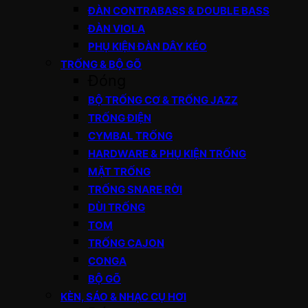
ĐÀN CONTRABASS & DOUBLE BASS
ĐÀN VIOLA
PHỤ KIỆN ĐÀN DÂY KÉO
TRỐNG & BỘ GÕ
Đóng
BỘ TRỐNG CƠ & TRỐNG JAZZ
TRỐNG ĐIỆN
CYMBAL TRỐNG
HARDWARE & PHỤ KIỆN TRỐNG
MẶT TRỐNG
TRỐNG SNARE RỜI
DÙI TRỐNG
TOM
TRỐNG CAJON
CONGA
BỘ GÕ
KÈN, SÁO & NHẠC CỤ HƠI