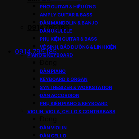
PHƠ GUITAR & HIỆU ỨNG
AMPLY GUITAR & BASS
ĐÀN MANDOLIN & BANJO
0914795185
ĐÀN UKULELE
PHỤ KIỆN GUITAR & BASS
VỆ SINH, BẢO DƯỠNG & LINH KIỆN
0914.795.185
PIANO & KEYBOARD
Đóng
ĐÀN PIANO
KEYBOARD & ORGAN
SYNTHESIZER & WORKSTATION
ĐÀN ACCORDION
PHỤ KIỆN PIANO & KEYBOARD
VIOLIN, VIOLA, CELLO & CONTRABASS
Đóng
ĐÀN VIOLIN
ĐÀN CELLO