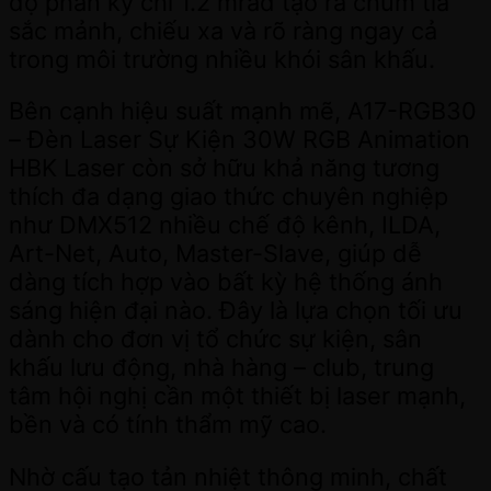
độ phân kỳ chỉ 1.2 mrad tạo ra chùm tia
sắc mảnh, chiếu xa và rõ ràng ngay cả
trong môi trường nhiều khói sân khấu.
Bên cạnh hiệu suất mạnh mẽ, A17-RGB30
– Đèn Laser Sự Kiện 30W RGB Animation
HBK Laser còn sở hữu khả năng tương
thích đa dạng giao thức chuyên nghiệp
như DMX512 nhiều chế độ kênh, ILDA,
Art-Net, Auto, Master-Slave, giúp dễ
dàng tích hợp vào bất kỳ hệ thống ánh
sáng hiện đại nào. Đây là lựa chọn tối ưu
dành cho đơn vị tổ chức sự kiện, sân
khấu lưu động, nhà hàng – club, trung
tâm hội nghị cần một thiết bị laser mạnh,
bền và có tính thẩm mỹ cao.
Nhờ cấu tạo tản nhiệt thông minh, chất