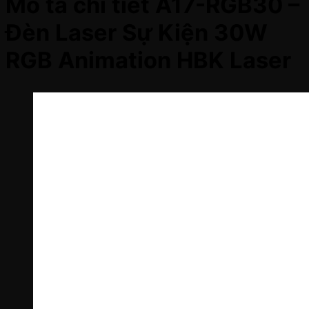
Mô tả chi tiết A17-RGB30 –
Đèn Laser Sự Kiện 30W
RGB Animation HBK Laser