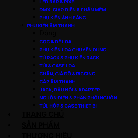
LED BAR & PIXEL
DMX, GIAO DIỆN & PHẦN MỀM
PHỤ KIỆN ÁNH SÁNG
PHỤ KIỆN ÂM THANH
Đóng
CỌC & ĐẾ LOA
PHỤ KIỆN LOA CHUYÊN DỤNG
TỦ RACK & PHỤ KIỆN RACK
TÚI & CASE LOA
CHÂN, GIÁ ĐỠ & RIGGING
CÁP ÂM THANH
JACK, ĐẦU NỐI & ADAPTER
NGUỒN ĐIỆN & PHÂN PHỐI NGUỒN
TÚI, HỘP & CASE THIẾT BỊ
TRANG CHỦ
SẢN PHẨM
THƯƠNG HIỆU