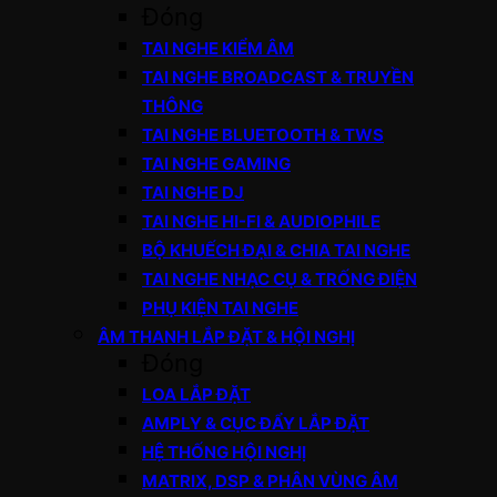
Đóng
TAI NGHE KIỂM ÂM
TAI NGHE BROADCAST & TRUYỀN
THÔNG
TAI NGHE BLUETOOTH & TWS
TAI NGHE GAMING
TAI NGHE DJ
TAI NGHE HI-FI & AUDIOPHILE
BỘ KHUẾCH ĐẠI & CHIA TAI NGHE
TAI NGHE NHẠC CỤ & TRỐNG ĐIỆN
PHỤ KIỆN TAI NGHE
ÂM THANH LẮP ĐẶT & HỘI NGHỊ
Đóng
LOA LẮP ĐẶT
AMPLY & CỤC ĐẨY LẮP ĐẶT
HỆ THỐNG HỘI NGHỊ
MATRIX, DSP & PHÂN VÙNG ÂM