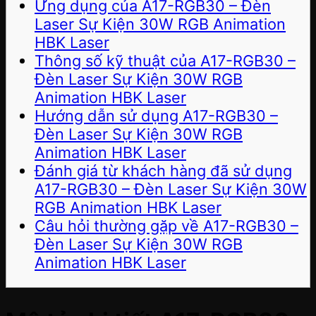
Ứng dụng của A17-RGB30 – Đèn
Laser Sự Kiện 30W RGB Animation
HBK Laser
Thông số kỹ thuật của A17-RGB30 –
Đèn Laser Sự Kiện 30W RGB
Animation HBK Laser
Hướng dẫn sử dụng A17-RGB30 –
Đèn Laser Sự Kiện 30W RGB
Animation HBK Laser
Đánh giá từ khách hàng đã sử dụng
A17-RGB30 – Đèn Laser Sự Kiện 30W
RGB Animation HBK Laser
Câu hỏi thường gặp về A17-RGB30 –
Đèn Laser Sự Kiện 30W RGB
Animation HBK Laser