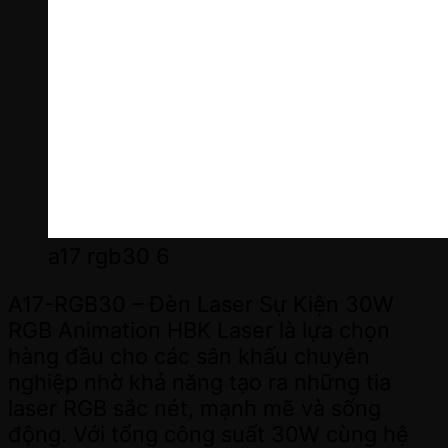
a17 rgb30 6
A17-RGB30 – Đèn Laser Sự Kiện 30W
RGB Animation HBK Laser là lựa chọn
hàng đầu cho các sân khấu chuyên
nghiệp nhờ khả năng tạo ra những tia
laser RGB sắc nét, mạnh mẽ và sống
động. Với tổng công suất 30W cùng hệ