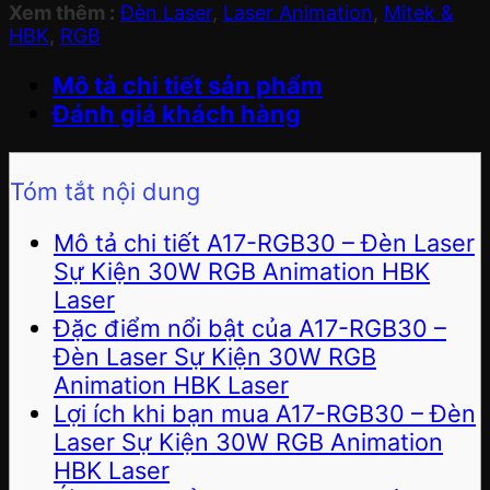
Xem thêm :
Đèn Laser
,
Laser Animation
,
Mitek &
HBK
,
RGB
Mô tả chi tiết sản phẩm
Đánh giá khách hàng
Tóm tắt nội dung
Mô tả chi tiết A17-RGB30 – Đèn Laser
Sự Kiện 30W RGB Animation HBK
Laser
Đặc điểm nổi bật của A17-RGB30 –
Đèn Laser Sự Kiện 30W RGB
Animation HBK Laser
Lợi ích khi bạn mua A17-RGB30 – Đèn
Laser Sự Kiện 30W RGB Animation
HBK Laser