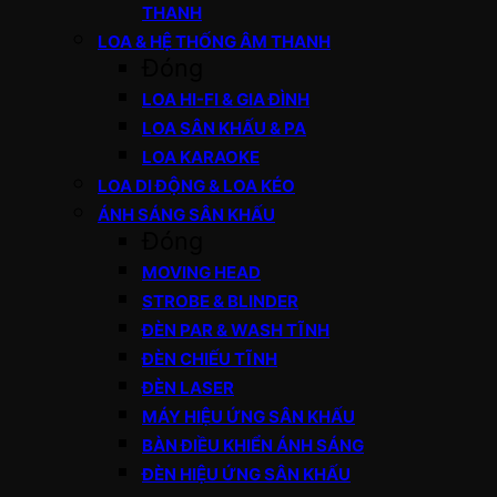
THANH
LOA & HỆ THỐNG ÂM THANH
Đóng
LOA HI-FI & GIA ĐÌNH
LOA SÂN KHẤU & PA
LOA KARAOKE
LOA DI ĐỘNG & LOA KÉO
ÁNH SÁNG SÂN KHẤU
Đóng
MOVING HEAD
STROBE & BLINDER
ĐÈN PAR & WASH TĨNH
ĐÈN CHIẾU TĨNH
ĐÈN LASER
MÁY HIỆU ỨNG SÂN KHẤU
BÀN ĐIỀU KHIỂN ÁNH SÁNG
ĐÈN HIỆU ỨNG SÂN KHẤU