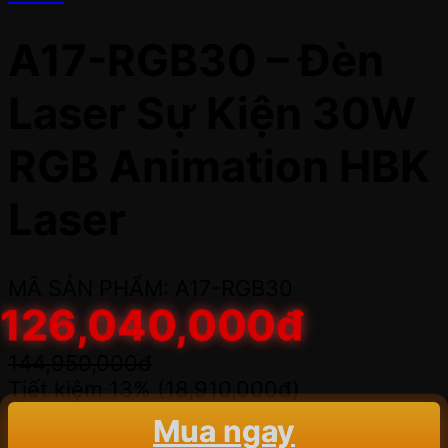
A17-RGB30 – Đèn
Laser Sự Kiện 30W
RGB Animation HBK
Laser
MÃ SẢN PHẨM: A17-RGB30
126,040,000
đ
144,950,000
đ
Tiết kiệm 13% (
18,910,000
đ
)
Mua ngay