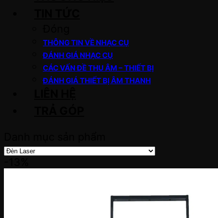
TIN TỨC
Đóng
THÔNG TIN VỀ NHẠC CỤ
ĐÁNH GIÁ NHẠC CỤ
CÁC VẤN ĐỀ THU ÂM – THIẾT BỊ
ĐÁNH GIÁ THIẾT BỊ ÂM THANH
LIÊN HỆ
TRẢ GÓP
Danh mục sản phẩm
-13%