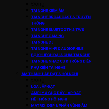
Đóng
TAI NGHE KIỂM ÂM
TAI NGHE BROADCAST & TRUYỀN
THÔNG
TAI NGHE BLUETOOTH & TWS
TAI NGHE GAMING
TAI NGHE DJ
TAI NGHE HI-FI & AUDIOPHILE
BỘ KHUẾCH ĐẠI & CHIA TAI NGHE
TAI NGHE NHẠC CỤ & TRỐNG ĐIỆN
PHỤ KIỆN TAI NGHE
ÂM THANH LẮP ĐẶT & HỘI NGHỊ
Đóng
LOA LẮP ĐẶT
AMPLY & CỤC ĐẨY LẮP ĐẶT
HỆ THỐNG HỘI NGHỊ
MATRIX, DSP & PHÂN VÙNG ÂM