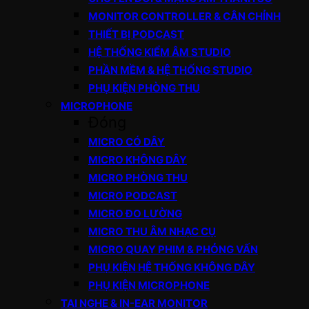
MONITOR CONTROLLER & CÂN CHỈNH
THIẾT BỊ PODCAST
HỆ THỐNG KIỂM ÂM STUDIO
PHẦN MỀM & HỆ THỐNG STUDIO
PHỤ KIỆN PHÒNG THU
MICROPHONE
Đóng
MICRO CÓ DÂY
MICRO KHÔNG DÂY
MICRO PHÒNG THU
MICRO PODCAST
MICRO ĐO LƯỜNG
MICRO THU ÂM NHẠC CỤ
MICRO QUAY PHIM & PHỎNG VẤN
PHỤ KIỆN HỆ THỐNG KHÔNG DÂY
PHỤ KIỆN MICROPHONE
TAI NGHE & IN-EAR MONITOR