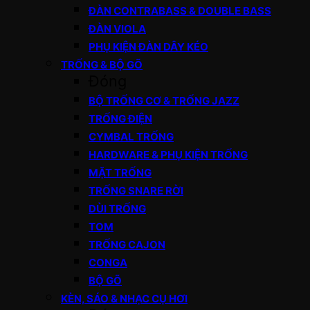
ĐÀN CONTRABASS & DOUBLE BASS
ĐÀN VIOLA
PHỤ KIỆN ĐÀN DÂY KÉO
TRỐNG & BỘ GÕ
Đóng
BỘ TRỐNG CƠ & TRỐNG JAZZ
TRỐNG ĐIỆN
CYMBAL TRỐNG
HARDWARE & PHỤ KIỆN TRỐNG
MẶT TRỐNG
TRỐNG SNARE RỜI
DÙI TRỐNG
TOM
TRỐNG CAJON
CONGA
BỘ GÕ
KÈN, SÁO & NHẠC CỤ HƠI