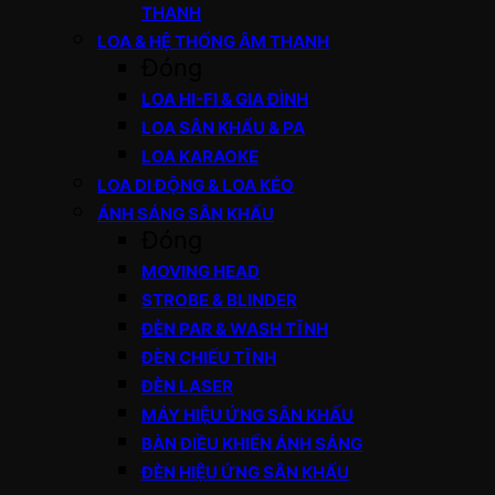
THANH
LOA & HỆ THỐNG ÂM THANH
Đóng
LOA HI-FI & GIA ĐÌNH
LOA SÂN KHẤU & PA
LOA KARAOKE
LOA DI ĐỘNG & LOA KÉO
ÁNH SÁNG SÂN KHẤU
Đóng
MOVING HEAD
STROBE & BLINDER
ĐÈN PAR & WASH TĨNH
ĐÈN CHIẾU TĨNH
ĐÈN LASER
MÁY HIỆU ỨNG SÂN KHẤU
BÀN ĐIỀU KHIỂN ÁNH SÁNG
ĐÈN HIỆU ỨNG SÂN KHẤU