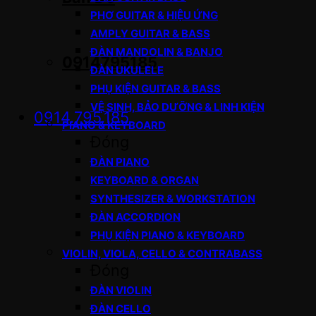
PHƠ GUITAR & HIỆU ỨNG
AMPLY GUITAR & BASS
ĐÀN MANDOLIN & BANJO
0914795185
ĐÀN UKULELE
PHỤ KIỆN GUITAR & BASS
VỆ SINH, BẢO DƯỠNG & LINH KIỆN
0914.795.185
PIANO & KEYBOARD
Đóng
ĐÀN PIANO
KEYBOARD & ORGAN
SYNTHESIZER & WORKSTATION
ĐÀN ACCORDION
PHỤ KIỆN PIANO & KEYBOARD
VIOLIN, VIOLA, CELLO & CONTRABASS
Đóng
ĐÀN VIOLIN
ĐÀN CELLO