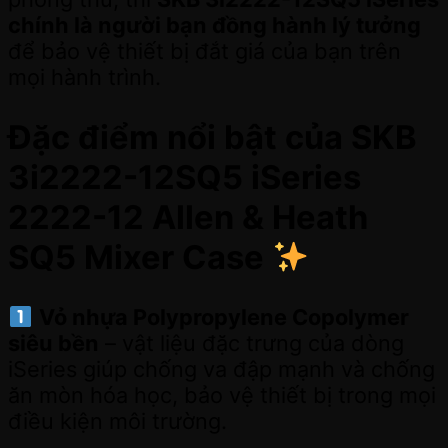
chính là người bạn đồng hành lý tưởng
để bảo vệ thiết bị đắt giá của bạn trên
mọi hành trình.
Đặc điểm nổi bật của SKB
3i2222-12SQ5 iSeries
2222-12 Allen & Heath
SQ5 Mixer Case
Vỏ nhựa Polypropylene Copolymer
siêu bền
– vật liệu đặc trưng của dòng
iSeries giúp chống va đập mạnh và chống
ăn mòn hóa học, bảo vệ thiết bị trong mọi
điều kiện môi trường.