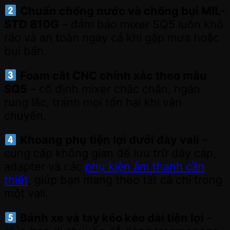
Chuẩn chống nước và chống bụi MIL-
STD 810G
– đảm bảo mixer SQ5 luôn khô
ráo và an toàn ngay cả khi gặp mưa hoặc
bụi bẩn.
Foam cắt CNC chính xác theo mẫu
SQ5
– cố định mixer chắc chắn, ngăn
rung lắc, tránh mọi tổn hại khi vận
chuyển.
Khoang phụ tiện lợi dưới đáy vali
–
cung cấp không gian để lưu trữ dây cáp,
adapter và các
phụ kiện âm thanh cần
thiết
, giúp bạn mang theo tất cả chỉ trong
một vali.
Bánh xe và tay kéo kéo dài tiện lợi
–