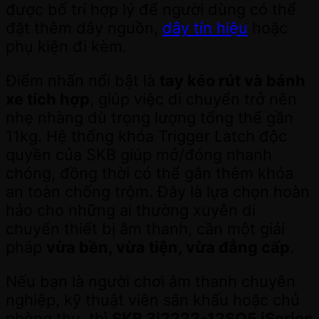
được bố trí hợp lý để người dùng có thể
đặt thêm dây nguồn,
dây tín hiệu
hoặc
phụ kiện đi kèm.
Điểm nhấn nổi bật là
tay kéo rút và bánh
xe tích hợp
, giúp việc di chuyển trở nên
nhẹ nhàng dù trọng lượng tổng thể gần
11kg. Hệ thống khóa Trigger Latch độc
quyền của SKB giúp mở/đóng nhanh
chóng, đồng thời có thể gắn thêm khóa
an toàn chống trộm. Đây là lựa chọn hoàn
hảo cho những ai thường xuyên di
chuyển thiết bị âm thanh, cần một giải
pháp
vừa bền, vừa tiện, vừa đẳng cấp
.
Nếu bạn là người chơi âm thanh chuyên
nghiệp, kỹ thuật viên sân khấu hoặc chủ
phòng thu, thì
SKB 3i2222-12SQ5 iSeries