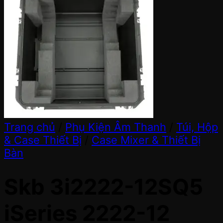
Trang chủ
/
Phụ Kiện Âm Thanh
/
Túi, Hộp
& Case Thiết Bị
/
Case Mixer & Thiết Bị
Bàn
Skb 3i2222-12SQ5
iSeries 2222-12