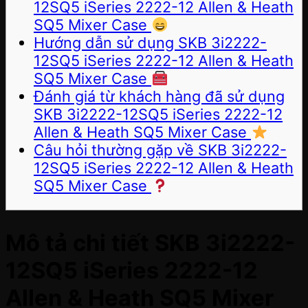
12SQ5 iSeries 2222-12 Allen & Heath
SQ5 Mixer Case
Hướng dẫn sử dụng SKB 3i2222-
12SQ5 iSeries 2222-12 Allen & Heath
SQ5 Mixer Case
Đánh giá từ khách hàng đã sử dụng
SKB 3i2222-12SQ5 iSeries 2222-12
Allen & Heath SQ5 Mixer Case
Câu hỏi thường gặp về SKB 3i2222-
12SQ5 iSeries 2222-12 Allen & Heath
SQ5 Mixer Case
Mô tả chi tiết SKB 3i2222-
12SQ5 iSeries 2222-12
Allen & Heath SQ5 Mixer