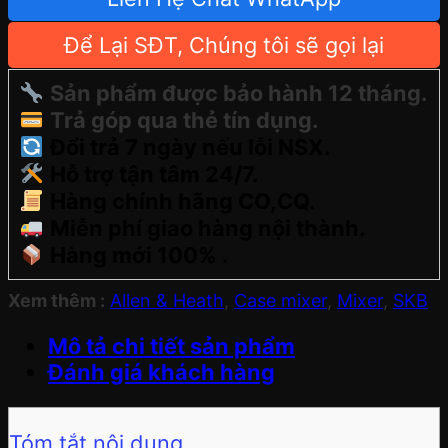
Để Lại SĐT, Chúng tôi sẽ gọi lại
Sản phẩm được bảo hành 12 tháng.
Trả góp qua thẻ tín dụng.
Đổi trả 7 ngày nếu lỗi NSX.
Hỗ trợ tận tâm 24/7.
Hàng chính hãng CO,CQ.
Miễn phí giao hàng nội thành.
Hàng mới 100% .
Xem thêm :
Allen & Heath
,
Case mixer
,
Mixer
,
SKB
Mô tả chi tiết sản phẩm
Đánh giá khách hàng
Tóm tắt nội dung