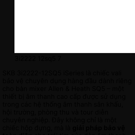
3i2222 12sq5 7
SKB 3i2222-12SQ5 iSeries là chiếc vali
bảo vệ chuyên dụng hàng đầu dành riêng
cho bàn mixer Allen & Heath SQ5 – một
thiết bị âm thanh cao cấp được sử dụng
trong các hệ thống âm thanh sân khấu,
hội trường, phòng thu và tour diễn
chuyên nghiệp. Đây không chỉ là một
chiếc hộp đựng, mà là
giải pháp bảo vệ