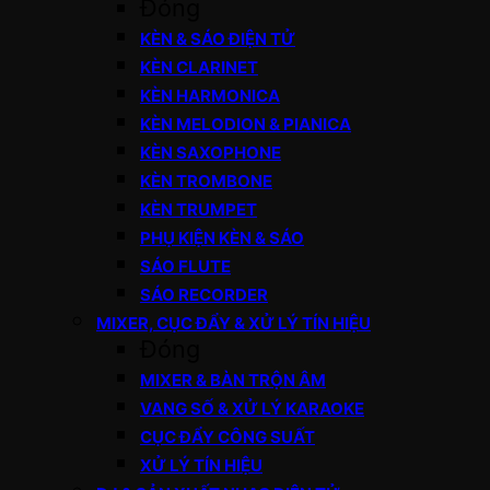
Đóng
KÈN & SÁO ĐIỆN TỬ
KÈN CLARINET
KÈN HARMONICA
KÈN MELODION & PIANICA
KÈN SAXOPHONE
KÈN TROMBONE
KÈN TRUMPET
PHỤ KIỆN KÈN & SÁO
SÁO FLUTE
SÁO RECORDER
MIXER, CỤC ĐẨY & XỬ LÝ TÍN HIỆU
Đóng
MIXER & BÀN TRỘN ÂM
VANG SỐ & XỬ LÝ KARAOKE
CỤC ĐẨY CÔNG SUẤT
XỬ LÝ TÍN HIỆU