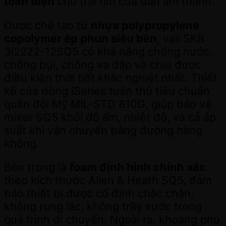
toàn diện
cho trái tim của dàn âm thanh.
Được chế tạo từ
nhựa polypropylene
copolymer ép phun siêu bền
, vali SKB
3i2222-12SQ5 có khả năng chống nước,
chống bụi, chống va đập và chịu được
điều kiện thời tiết khắc nghiệt nhất. Thiết
kế của dòng iSeries tuân thủ tiêu chuẩn
quân đội Mỹ MIL-STD 810G, giúp bảo vệ
mixer SQ5 khỏi độ ẩm, nhiệt độ, và cả áp
suất khi vận chuyển bằng đường hàng
không.
Bên trong là
foam định hình chính xác
theo kích thước Allen & Heath SQ5, đảm
bảo thiết bị được cố định chắc chắn,
không rung lắc, không trầy xước trong
quá trình di chuyển. Ngoài ra, khoang phụ