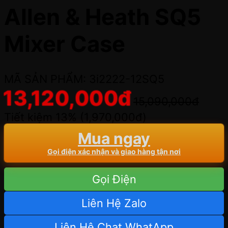
Allen & Heath SQ5
Mixer Case
MÃ SẢN PHẨM: 3i2222-12SQ5
13,120,000
đ
15,090,000
đ
Tiết kiệm 13% (
1,970,000
đ
)
Mua ngay
Gọi điện xác nhận và giao hàng tận nơi
Gọi Điện
Liên Hệ Zalo
Liên Hệ Chat WhatApp