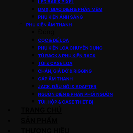
LED BAR & PIXEL
DMX, GIAO DIỆN & PHẦN MỀM
PHỤ KIỆN ÁNH SÁNG
PHỤ KIỆN ÂM THANH
Đóng
CỌC & ĐẾ LOA
PHỤ KIỆN LOA CHUYÊN DỤNG
TỦ RACK & PHỤ KIỆN RACK
TÚI & CASE LOA
CHÂN, GIÁ ĐỠ & RIGGING
CÁP ÂM THANH
JACK, ĐẦU NỐI & ADAPTER
NGUỒN ĐIỆN & PHÂN PHỐI NGUỒN
TÚI, HỘP & CASE THIẾT BỊ
TRANG CHỦ
SẢN PHẨM
THƯƠNG HIỆU