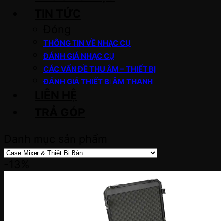
TIN TỨC
Đóng
THÔNG TIN VỀ NHẠC CỤ
ĐÁNH GIÁ NHẠC CỤ
CÁC VẤN ĐỀ THU ÂM – THIẾT BỊ
ĐÁNH GIÁ THIẾT BỊ ÂM THANH
LIÊN HỆ
TRẢ GÓP
Danh mục sản phẩm
-13%