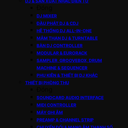
DJ & SẢN XUẤT NHẠC ĐIỆN TỬ
Đóng
DJ MIXER
ĐẦU PHÁT DJ & CDJ
HỆ THỐNG DJ ALL-IN-ONE
MÂM THAN DJ & TURNTABLE
BÀN DJ CONTROLLER
MODULAR & EURORACK
SAMPLER, GROOVEBOX, DRUM
MACHINE & SEQUENCER
PHỤ KIỆN & THIẾT BỊ DJ KHÁC
THIẾT BỊ PHÒNG THU
Đóng
SOUNDCARD AUDIO INTERFACE
MIDI CONTROLLER
MÁY GHI ÂM
PREAMP & CHANNEL STRIP
CHUYỂN ĐỔI & MẠNG ÂM THANH SỐ